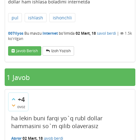
dollar ham ishlasa boladimi internetda
pul
ishlash
ishonchli
007ilyos
Bu mavzu
Internet
bo'limida
02 Mart, 18
savol berdi
|
1.5k
ko'rilgan
Javob Berish
Izoh Yozish
1
Javob
+4
ovoz
ha lekin buni farqi yo`q rubl dollar
hammasini so`m qilib olaverasiz
Abror
02 Mart, 18
javob berdi