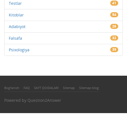
Testlar
41
Kitoblar
94
Adabiyot
26
Falsafa
32
Psixologiya
39
Bog'lanish
FAQ
SAYT QOIDALARI
Sitemap
Sitemap-blog
Powered by
Question2Answer