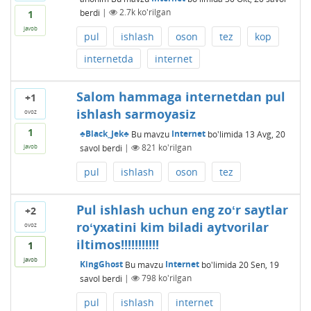
berdi
|
2.7k
ko'rilgan
1
javob
pul
ishlash
oson
tez
kop
internetda
internet
Salom hammaga internetdan pul
+1
ishlash sarmoyasiz
ovoz
1
♣Black_Jek♣
Bu mavzu
Internet
bo'limida
13 Avg, 20
savol berdi
|
821
ko'rilgan
javob
pul
ishlash
oson
tez
Pul ishlash uchun eng zoʻr saytlar
+2
roʻyxatini kim biladi aytvorilar
ovoz
iltimos!!!!!!!!!!!
1
javob
KingGhost
Bu mavzu
Internet
bo'limida
20 Sen, 19
savol berdi
|
798
ko'rilgan
pul
ishlash
internet