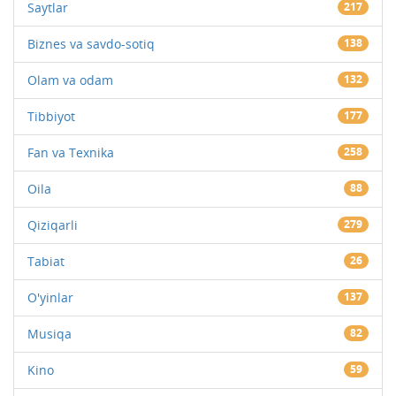
Saytlar
217
Biznes va savdo-sotiq
138
Olam va odam
132
Tibbiyot
177
Fan va Texnika
258
Oila
88
Qiziqarli
279
Tabiat
26
O'yinlar
137
Musiqa
82
Kino
59