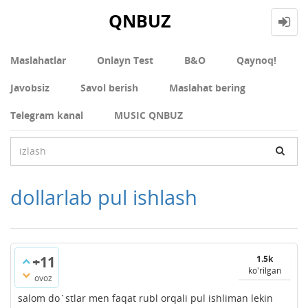
QNBUZ
Maslahatlar
Onlayn Test
В&О
Qaynoq!
Javobsiz
Savol berish
Maslahat bering
Telegram kanal
MUSIC QNBUZ
dollarlab pul ishlash
+11
1.5k
ko'rilgan
ovoz
salom do`stlar men faqat rubl orqali pul ishliman lekin