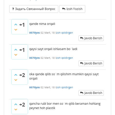
Задать Связанный Вопрос
Izoh Yozish
+1
qande nima orqali
007ilyos
02 Mart, 18
Izoh qoldirgan
Javob Berish
+1
qaysi sayt orqali ishlasam bo`ladi
007ilyos
02 Mart, 18
Izoh qoldirgan
Javob Berish
+2
oka qande qilib so`m qilishim mumkin qaysi sayt
orqali
007ilyos
02 Mart, 18
Izoh qoldirgan
Javob Berish
+2
qancha rubl bor men so`m qilib beraman hohlang
peynet hoh plastik