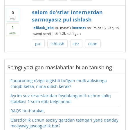
salom do'stlar internetdan
0
sarmoyasiz pul ishlash
ovoz
1
♣Black_Jek♣
Bu mavzu
Internet
bo'limida
02 Sen, 19
savol berdi
|
1.2k
ko'rilgan
javob
pul
ishlash
tez
oson
So'ngi yozilgan maslahatlar bilan tanishing
Fuqaroning o‘ziga tegishli bo‘lgan mulk auksionga
chiqib ketsa, nima qilish kerak?
Ayrim suv resurslaridan foydalanganlik uchun soliq
stabkasi 1 so'm etib belgilanadi
RAQS bu-harakat,
Qarzdorlik uchun asosiy qarzdan tashqari yana qanday
moliyaviy javobgarlik bor?