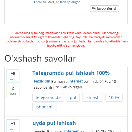
Abror
02 Mart, 18
Izoh qoldirgan
Javob Berish
Barcha blog qismidagi maqolalar Telegram kanallardan olindi. Maqoladagi
username/linkni Telegram ilovasidan qidiring. Saytimiz ma'muriyati axborotdan
foydalanish oqibatlari uchun javobgar emas, shu jumladan har qanday holatlarida ham
javobgarlik o'z zimangizda.
O'xshash savollar
Telegramda pul ishlash 100%
+9
ovoz
Fazliddin
Bu mavzu
Internet
bo'limida
04 Fev, 18
savol berdi
|
1.4k
ko'rilgan
2
javob
telegaramda
pul
ishlash
100%
ishonchli
uyda pul ishlash
+1
ovoz
anonim
Bu mavzu
Internet
bo'limida
30 Okt, 20
savol