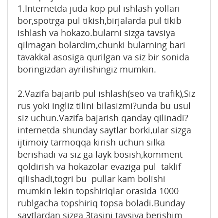
1.Internetda juda kop pul ishlash yollari
bor,spotrga pul tikish,birjalarda pul tikib
ishlash va hokazo.bularni sizga tavsiya
qilmagan bolardim,chunki bularning bari
tavakkal asosiga qurilgan va siz bir sonida
boringizdan ayrilishingiz mumkin.
2.Vazifa bajarib pul ishlash(seo va trafik),Siz
rus yoki ingliz tilini bilasizmi?unda bu usul
siz uchun.Vazifa bajarish qanday qilinadi?
internetda shunday saytlar borki,ular sizga
ijtimoiy tarmoqqa kirish uchun silka
berishadi va siz ga layk bosish,komment
qoldirish va hokazolar evaziga pul taklif
qilishadi,togri bu pullar kam bolishi
mumkin lekin topshiriqlar orasida 1000
rublgacha topshiriq topsa boladi.Bunday
saytlardan sizga 3tasini tavsiya berishim