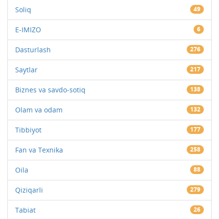
Soliq
49
E-IMIZO
6
Dasturlash
276
Saytlar
217
Biznes va savdo-sotiq
138
Olam va odam
132
Tibbiyot
177
Fan va Texnika
258
Oila
88
Qiziqarli
279
Tabiat
26