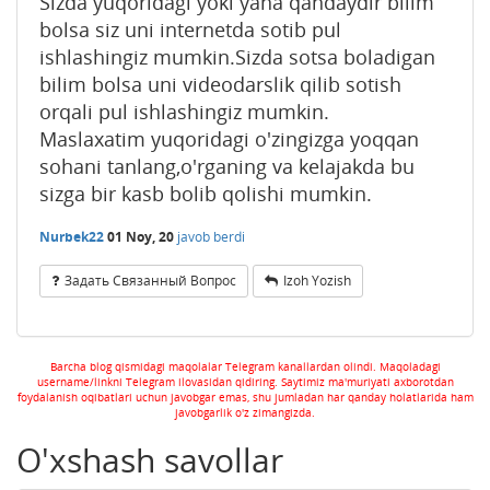
Sizda yuqoridagi yoki yana qandaydir bilim
bolsa siz uni internetda sotib pul
ishlashingiz mumkin.Sizda sotsa boladigan
bilim bolsa uni videodarslik qilib sotish
orqali pul ishlashingiz mumkin.
Maslaxatim yuqoridagi o'zingizga yoqqan
sohani tanlang,o'rganing va kelajakda bu
sizga bir kasb bolib qolishi mumkin.
Nurbek22
01 Noy, 20
javob berdi
Задать Связанный Вопрос
Izoh Yozish
Barcha blog qismidagi maqolalar Telegram kanallardan olindi. Maqoladagi
username/linkni Telegram ilovasidan qidiring. Saytimiz ma'muriyati axborotdan
foydalanish oqibatlari uchun javobgar emas, shu jumladan har qanday holatlarida ham
javobgarlik o'z zimangizda.
O'xshash savollar