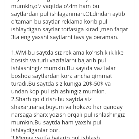
mumkin,o'z vaqtida o'zim ham bu
saytlardan pul ishlaganman.OLdindan aytib
o'taman bu saytlar reklama korib pul
ishlaydigan saytlar toifasiga kiradi,men faqat
3ta eng yaxshi saytlarni tavsiya beraman.
1.WM-bu saytda siz reklama ko'rish,klik,like
bosish va turli vazifalarni bajarib pul
ishlashingiz mumkin.Bu saytda vazifalar
boshqa saytlardan kora ancha qimmat
turadi.Bu saytda siz kuniga 20$-50$ va
undan kop pul ishlashingiz mumkin.
2.Sharh qoldirish-bu saytda siz
shaxar,narsa,buyum va hokazo har qanday
narsaga sharx yozish orqali pul ishlashingiz
mumkin.Bu saytda ham yaxshi pul
ishlaydiganlar bor.
3.Menga vazifa bajarib pul ishlash