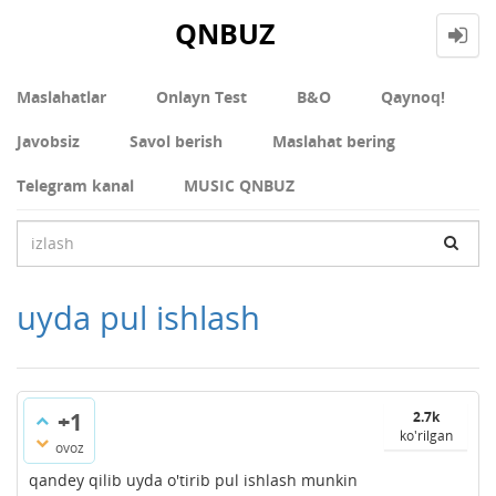
QNBUZ
Maslahatlar
Onlayn Test
В&О
Qaynoq!
Javobsiz
Savol berish
Maslahat bering
Telegram kanal
MUSIC QNBUZ
uyda pul ishlash
+1
2.7k
ko'rilgan
ovoz
qandey qilib uyda o'tirib pul ishlash munkin