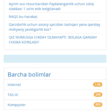
Ayrim suv resurslaridan foydalanganlik uchun soliq
stabkasi 1 so'm etib belgilanadi
RAQS bu-harakat,
Qarzdorlik uchun asosiy qarzdan tashqari yana qanday
moliyaviy javobgarlik bor?
QIZ NOMUSGA CHIDAY OLMAYAPTI. BOLAGA QANDAY
CHORA KO‘RILADI?
Barcha bolimlar
Internet
1.3k
TAS-IX
248
Kompyuter
553