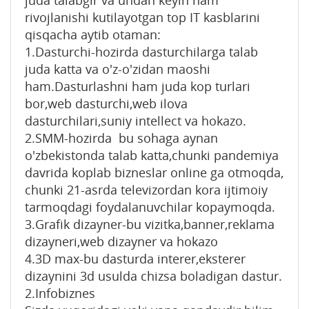
rivojlanishi kutilayotgan top IT kasblarini
qisqacha aytib otaman:
1.Dasturchi-hozirda dasturchilarga talab
juda katta va o'z-o'zidan maoshi
ham.Dasturlashni ham juda kop turlari
bor,web dasturchi,web ilova
dasturchilari,suniy intellect va hokazo.
2.SMM-hozirda bu sohaga aynan
o'zbekistonda talab katta,chunki pandemiya
davrida koplab bizneslar online ga otmoqda,
chunki 21-asrda televizordan kora ijtimoiy
tarmoqdagi foydalanuvchilar kopaymoqda.
3.Grafik dizayner-bu vizitka,banner,reklama
dizayneri,web dizayner va hokazo
4.3D max-bu dasturda interer,eksterer
dizaynini 3d usulda chizsa boladigan dastur.
2.Infobiznes