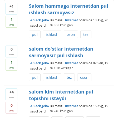
Salom hammaga internetdan pul
+1
ishlash sarmoyasiz
ovoz
1
♣Black_Jek♣
Bu mavzu
Internet
bo'limida
13 Avg, 20
savol berdi
|
808
ko'rilgan
javob
pul
ishlash
oson
tez
salom do'stlar internetdan
0
sarmoyasiz pul ishlash
ovoz
1
♣Black_Jek♣
Bu mavzu
Internet
bo'limida
02 Sen, 19
savol berdi
|
1.2k
ko'rilgan
javob
pul
ishlash
tez
oson
salom kim internetdan pul
+4
topishni istaydi
ovoz
0
♣Black_Jek♣
Bu mavzu
Internet
bo'limida
16 Avg, 19
savol berdi
|
740
ko'rilgan
javob