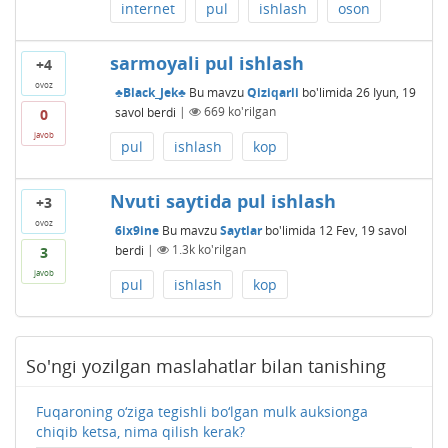
internet
pul
ishlash
oson
sarmoyali pul ishlash
+4
ovoz
♣Black_Jek♣
Bu mavzu
Qiziqarli
bo'limida
26 Iyun, 19
savol berdi
|
669
ko'rilgan
0
javob
pul
ishlash
kop
Nvuti saytida pul ishlash
+3
ovoz
6ix9ine
Bu mavzu
Saytlar
bo'limida
12 Fev, 19
savol
berdi
|
1.3k
ko'rilgan
3
javob
pul
ishlash
kop
So'ngi yozilgan maslahatlar bilan tanishing
Fuqaroning o‘ziga tegishli bo‘lgan mulk auksionga
chiqib ketsa, nima qilish kerak?