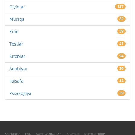
O'yinlar
137
Musiqa
82
Kino
59
Testlar
41
Kitoblar
94
Adabiyot
26
Falsafa
32
Psixologiya
39
Bog'lanish
FAQ
SAYT QOIDALARI
Sitemap
Sitemap-blog