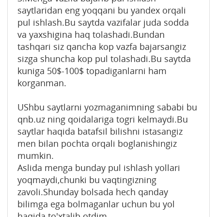
saytlaridan eng yoqqani bu yandex orqali
pul ishlash.Bu saytda vazifalar juda sodda
va yaxshigina haq tolashadi.Bundan
tashqari siz qancha kop vazfa bajarsangiz
sizga shuncha kop pul tolashadi.Bu saytda
kuniga 50$-100$ topadiganlarni ham
korganman.
UShbu saytlarni yozmaganimning sababi bu
qnb.uz ning qoidalariga togri kelmaydi.Bu
saytlar haqida batafsil bilishni istasangiz
men bilan pochta orqali boglanishingiz
mumkin.
Aslida menga bunday pul ishlash yollari
yoqmaydi,chunki bu vaqtingizning
zavoli.Shunday bolsada hech qanday
bilimga ega bolmaganlar uchun bu yol
haqida to'xtalib otdim.