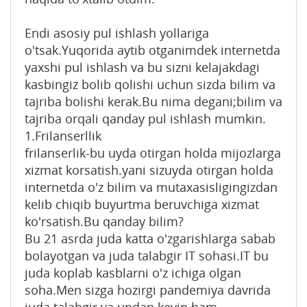
Endi asosiy pul ishlash yollariga
o'tsak.Yuqorida aytib otganimdek internetda
yaxshi pul ishlash va bu sizni kelajakdagi
kasbingiz bolib qolishi uchun sizda bilim va
tajriba bolishi kerak.Bu nima degani;bilim va
tajriba orqali qanday pul ishlash mumkin.
1.Frilanserllik
frilanserlik-bu uyda otirgan holda mijozlarga
xizmat korsatish.yani sizuyda otirgan holda
internetda o'z bilim va mutaxasisligingizdan
kelib chiqib buyurtma beruvchiga xizmat
ko'rsatish.Bu qanday bilim?
Bu 21 asrda juda katta o'zgarishlarga sabab
bolayotgan va juda talabgir IT sohasi.IT bu
juda koplab kasblarni o'z ichiga olgan
soha.Men sizga hozirgi pandemiya davrida
juda talabgir va undan keyin ham