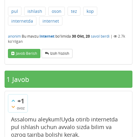
pul
ishlash
oson
tez
kop
internetda
internet
anonim
Bu mavzu
Internet
bo'limida
30 Okt, 20
savol berdi
|
2.7k
ko'rilgan
Javob Berish
Izoh Yozish
1
Javob
+1
ovoz
Assalomu aleykum!Uyda otirib internetda
pul ishlash uchun avvalo sizda bilim va
ozroq tajriba bolishi kerak.