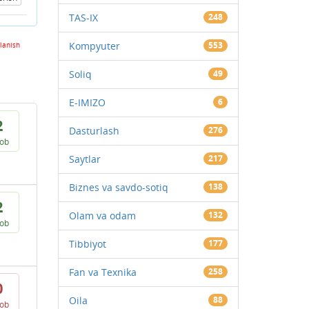
TAS-IX
248
Kompyuter
553
lanish
Soliq
49
E-IMIZO
6
2
Dasturlash
276
vob
Saytlar
217
Biznes va savdo-sotiq
138
2
Olam va odam
132
vob
Tibbiyot
177
Fan va Texnika
258
0
Oila
88
vob