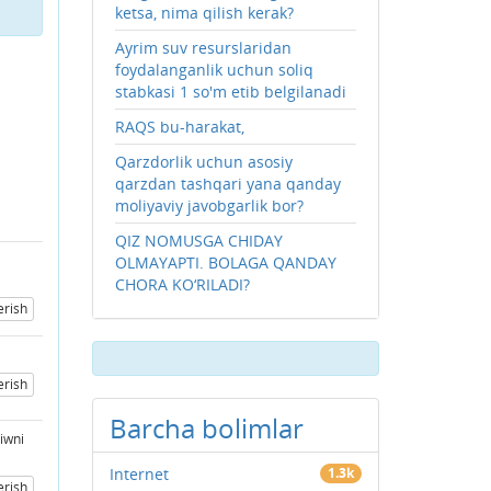
ketsa, nima qilish kerak?
Ayrim suv resurslaridan
foydalanganlik uchun soliq
stabkasi 1 so'm etib belgilanadi
RAQS bu-harakat,
Qarzdorlik uchun asosiy
qarzdan tashqari yana qanday
moliyaviy javobgarlik bor?
QIZ NOMUSGA CHIDAY
OLMAYAPTI. BOLAGA QANDAY
CHORA KO‘RILADI?
erish
erish
Barcha bolimlar
iwni
Internet
1.3k
erish