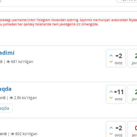
n
oladagi username/linkni Telegram ilovasidan qidiring. Saytimiz ma'muriyati axborotdan foyda
hu jumladan har qanday holatlarida ham javobgarlik o'z zimangizda.
adimi
+2
di
|
681
ko'rilgan
ovoz
ja
aqda
+11
erdi
|
2.8k
ko'rilgan
ovoz
ja
aqda
+2
erdi
|
802
ko'rilgan
ovoz
ja