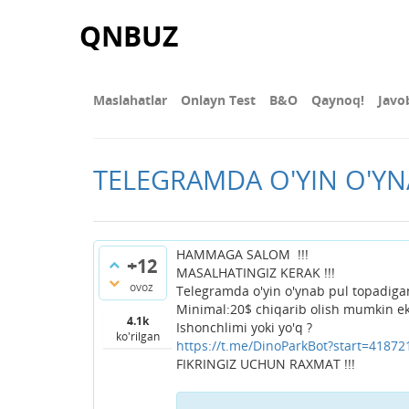
QNBUZ
Maslahatlar
Onlayn Test
В&О
Qaynoq!
Javo
TELEGRAMDA O'YIN O'YN
HAMMAGA SALOM !!!
+12
MASALHATINGIZ KERAK !!!
ovoz
Telegramda o'yin o'ynab pul topadigan
Minimal:20$ chiqarib olish mumkin ek
4.1k
Ishonchlimi yoki yo'q ?
ko'rilgan
https://t.me/DinoParkBot?start=41872
FIKRINGIZ UCHUN RAXMAT !!!