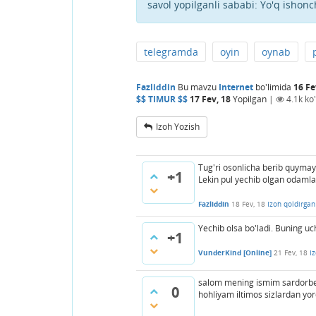
savol yopilganli sababi:
Yo'q ishonc
telegramda
oyin
oynab
Fazliddin
Bu mavzu
Internet
bo'limida
16 Fe
$$ TIMUR $$
17 Fev, 18
Yopilgan
|
4.1k
ko'
Izoh Yozish
Tug'ri osonlicha berib quymayd
+1
Lekin pul yechib olgan odamlarn
Fazliddin
18 Fev, 18
Izoh qoldirgan
Yechib olsa bo'ladi. Buning uc
+1
VunderKind [Online]
21 Fev, 18
I
salom mening ismim sardorbek
0
hohliyam iltimos sizlardan yor