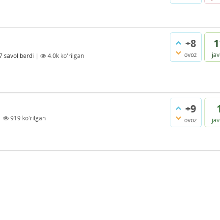
+8
1
ovoz
ja
7
savol berdi
|
4.0k
ko'rilgan
+9
|
919
ko'rilgan
ovoz
ja