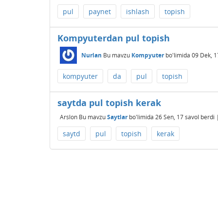
pul
paynet
ishlash
topish
Kompyuterdan pul topish
Nurlan
Bu mavzu
Kompyuter
bo'limida
09 Dek, 1
kompyuter
da
pul
topish
saytda pul topish kerak
Arslon
Bu mavzu
Saytlar
bo'limida
26 Sen, 17
savol berdi
saytd
pul
topish
kerak