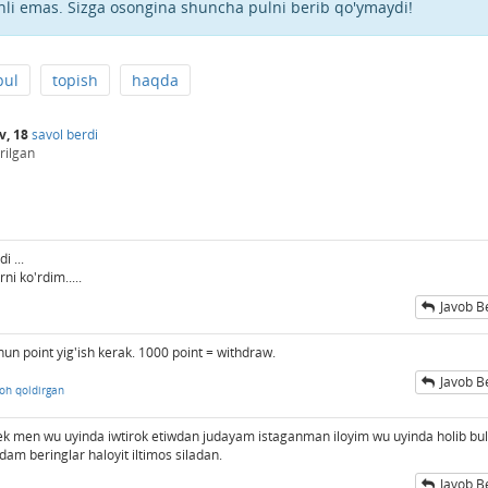
hli emas. Sizga osongina shuncha pulni berib qo'ymaydi!
pul
topish
haqda
v, 18
savol berdi
rilgan
i ...
i ko'rdim.....
Javob B
hun point yig'ish kerak. 1000 point = withdraw.
Javob B
zoh qoldirgan
 men wu uyinda iwtirok etiwdan judayam istaganman iloyim wu uyinda holib bul
dam beringlar haloyit iltimos siladan.
Javob B