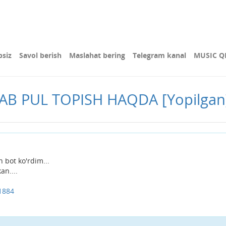
bsiz
Savol berish
Maslahat bering
Telegram kanal
MUSIC Q
AB PUL TOPISH HAQDA
[Yopilgan
 bot ko'rdim...
an....
1884