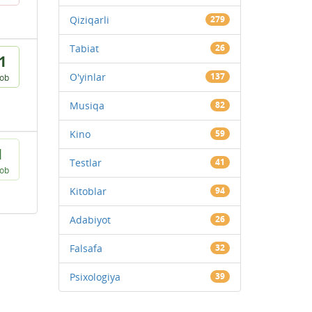
Qiziqarli
279
Tabiat
26
1
O'yinlar
137
vob
Musiqa
82
Kino
59
1
Testlar
41
vob
Kitoblar
94
Adabiyot
26
Falsafa
32
Psixologiya
39