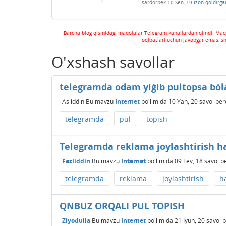
sardorbek
10 Sen, 19
Izoh qoldirga
Barcha blog qismidagi maqolalar Telegram kanallardan olindi. Maq
oqibatlari uchun javobgar emas, s
O'xshash savollar
telegramda odam yiģib pultopsa bòl
Asliddin
Bu mavzu
Internet
bo'limida
10 Yan, 20
savol ber
telegramda
pul
topish
Telegramda reklama joylashtirish h
Fazliddin
Bu mavzu
Internet
bo'limida
09 Fev, 18
savol b
telegramda
reklama
joylashtirish
h
QNBUZ ORQALI PUL TOPISH
Ziyodulla
Bu mavzu
Internet
bo'limida
21 Iyun, 20
savol b