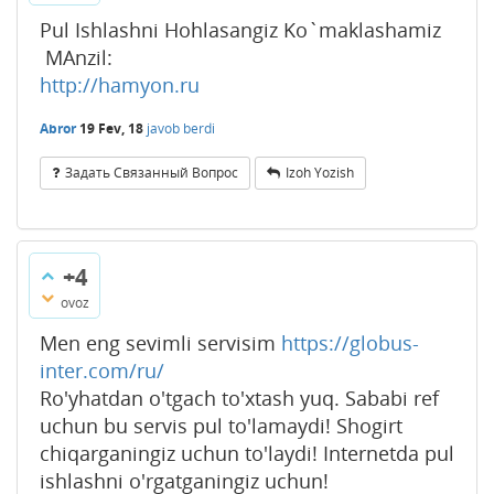
Pul Ishlashni Hohlasangiz Ko`maklashamiz
MAnzil:
http://hamyon.ru
Abror
19 Fev, 18
javob berdi
Задать Связанный Вопрос
Izoh Yozish
+4
ovoz
Men eng sevimli servisim
https://globus-
inter.com/ru/
Ro'yhatdan o'tgach to'xtash yuq. Sababi ref
uchun bu servis pul to'lamaydi! Shogirt
chiqarganingiz uchun to'laydi! Internetda pul
ishlashni o'rgatganingiz uchun!