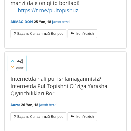
manzilda elon qilib boriladi!
https://t.me/pultopishuz
ARMAGIDON
25 Yan, 18
javob berdi
Задать Связанный Вопрос
Izoh Yozish
+4
ovoz
Internetda hali pul ishlamaganmisiz?
Internetda Pul Topishni O`ziga Yarasha
Qiyinchiliklari Bor
Abror
26 Yan, 18
javob berdi
Задать Связанный Вопрос
Izoh Yozish