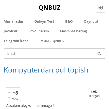
QNBUZ
Maslahatlar
Onlayn Test
В&О
Qaynoq!
Javobsiz
Savol berish
Maslahat bering
Telegram kanal
MUSIC QNBUZ
Kompyuterdan pul topish
+8
4.0k
ko'rilgan
ovoz
Assalom aleykum hammaga !