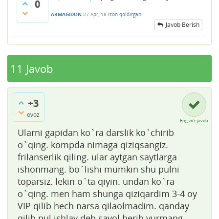
0
ARMAGIDON
27 Apr, 18
Izoh qoldirgan
Javob Berish
11
Javob
+3
ovoz
Eng zo'r javob
Ularni gapidan ko`ra darslik ko`chirib
o`qing. kompda nimaga qiziqsangiz.
frilanserlik qiling. ular aytgan saytlarga
ishonmang. bo`lishi mumkin shu pulni
toparsiz. lekin o`ta qiyin. undan ko`ra
o`qing. men ham shunga qiziqardim 3-4 oy
VIP qilib hech narsa qilaolmadim. qanday
qilib pul ishlay deb savol berib yurmang.