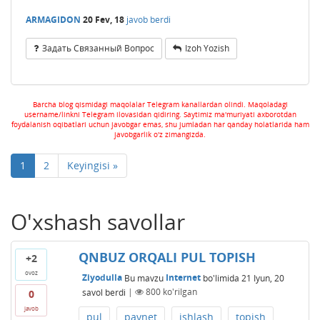
ARMAGIDON
20 Fev, 18
javob berdi
Задать Связанный Вопрос
Izoh Yozish
Barcha blog qismidagi maqolalar Telegram kanallardan olindi. Maqoladagi
username/linkni Telegram ilovasidan qidiring. Saytimiz ma'muriyati axborotdan
foydalanish oqibatlari uchun javobgar emas, shu jumladan har qanday holatlarida ham
javobgarlik o'z zimangizda.
1
2
Keyingisi »
O'xshash savollar
QNBUZ ORQALI PUL TOPISH
+2
ovoz
Ziyodulla
Bu mavzu
Internet
bo'limida
21 Iyun, 20
savol berdi
|
800
ko'rilgan
0
javob
pul
paynet
ishlash
topish