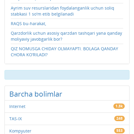
Ayrim suv resurslaridan foydalanganlik uchun soliq
stabkasi 1 so'm etib belgilanadi
RAQS bu-harakat,
Qarzdorlik uchun asosiy qarzdan tashqari yana qanday
moliyaviy javobgarlik bor?
QIZ NOMUSGA CHIDAY OLMAYAPTI. BOLAGA QANDAY
CHORA KO‘RILADI?
Barcha bolimlar
Internet
1.3k
TAS-IX
248
Kompyuter
553