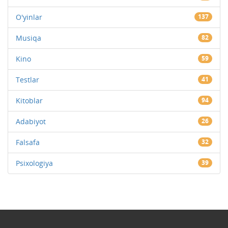
O'yinlar
137
Musiqa
82
Kino
59
Testlar
41
Kitoblar
94
Adabiyot
26
Falsafa
32
Psixologiya
39