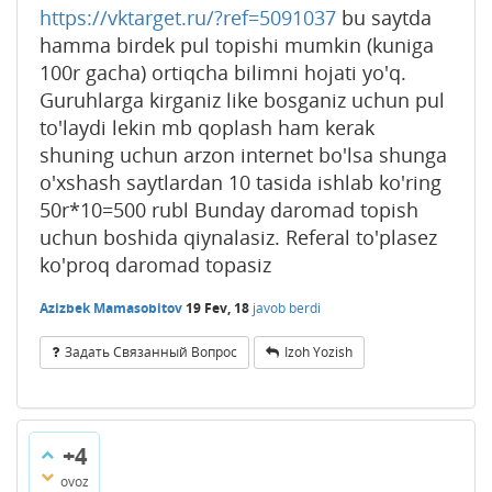
https://vktarget.ru/?ref=5091037
bu saytda
hamma birdek pul topishi mumkin (kuniga
100r gacha) ortiqcha bilimni hojati yo'q.
Guruhlarga kirganiz like bosganiz uchun pul
to'laydi lekin mb qoplash ham kerak
shuning uchun arzon internet bo'lsa shunga
o'xshash saytlardan 10 tasida ishlab ko'ring
50r*10=500 rubl Bunday daromad topish
uchun boshida qiynalasiz. Referal to'plasez
ko'proq daromad topasiz
Azizbek Mamasobitov
19 Fev, 18
javob berdi
Задать Связанный Вопрос
Izoh Yozish
+4
ovoz