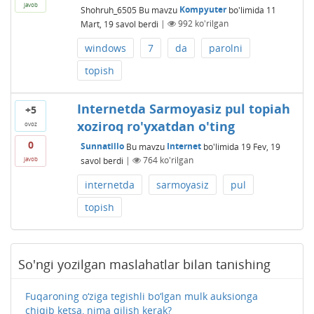
javob
Shohruh_6505
Bu mavzu
Kompyuter
bo'limida
11
Mart, 19
savol berdi
|
992
ko'rilgan
windows
7
da
parolni
topish
Internetda Sarmoyasiz pul topiah
+5
xoziroq ro'yxatdan o'ting
ovoz
0
Sunnatillo
Bu mavzu
Internet
bo'limida
19 Fev, 19
savol berdi
|
764
ko'rilgan
javob
internetda
sarmoyasiz
pul
topish
So'ngi yozilgan maslahatlar bilan tanishing
Fuqaroning o‘ziga tegishli bo‘lgan mulk auksionga
chiqib ketsa, nima qilish kerak?