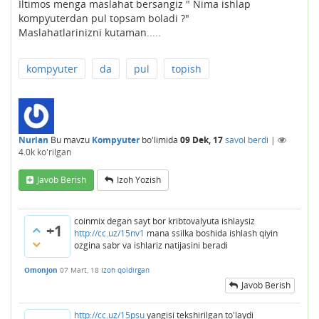
Iltimos menga maslahat bersangiz " Nima ishlap
kompyuterdan pul topsam boladi ?"
Maslahatlarinizni kutaman.....
kompyuter
da
pul
topish
Nurlan
Bu mavzu
Kompyuter
bo'limida
09 Dek, 17
savol berdi
|
4.0k
ko'rilgan
Javob Berish
Izoh Yozish
coinmix degan sayt bor kribtovalyuta ishlaysiz
+1
http://cc.uz/15nv1
mana ssilka boshida ishlash qiyin
ozgina sabr va ishlariz natijasini beradi
Omonjon
07 Mart, 18
Izoh qoldirgan
Javob Berish
http://cc.uz/15psu
yangisi tekshirilgan to'laydi