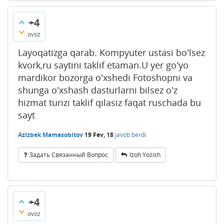
+4
ovoz
Layoqatizga qarab. Kompyuter ustasi bo'lsez
kvork,ru saytini taklif etaman.U yer go'yo
mardikor bozorga o'xshedi Fotoshopni va
shunga o'xshash dasturlarni bilsez o'z
hizmat turizi taklif qilasiz faqat ruschada bu
sayt
Azizbek Mamasobitov
19 Fev, 18
javob berdi
Задать Связанный Вопрос
Izoh Yozish
+4
ovoz