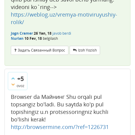
videoni ko`ring-->
https://weblog.uz/vremya-motiviruyushiy-
rolik/
Jogn Cramer
26 Yan, 18
javob berdi
Nurlan
10 Fev, 18
belgilash
Задать Связанный Вопрос
Izoh Yozish
+5
ovoz
Browser da Майнинг Shu orqali pul
topsangiz bo'ladi. Bu saytda ko'p pul
topishingiz u.n protsessoringniz kuchli
bo'lishi kerak!
http://browsermine.com/?ref=1226731