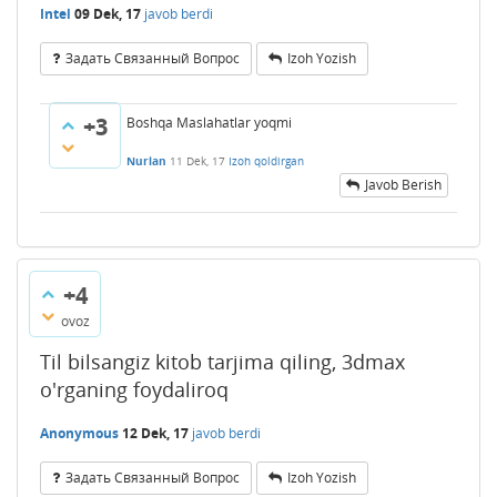
Intel
09 Dek, 17
javob berdi
Задать Связанный Вопрос
Izoh Yozish
+3
Boshqa Maslahatlar yoqmi
Nurlan
11 Dek, 17
Izoh qoldirgan
Javob Berish
+4
ovoz
Til bilsangiz kitob tarjima qiling, 3dmax
o'rganing foydaliroq
Anonymous
12 Dek, 17
javob berdi
Задать Связанный Вопрос
Izoh Yozish