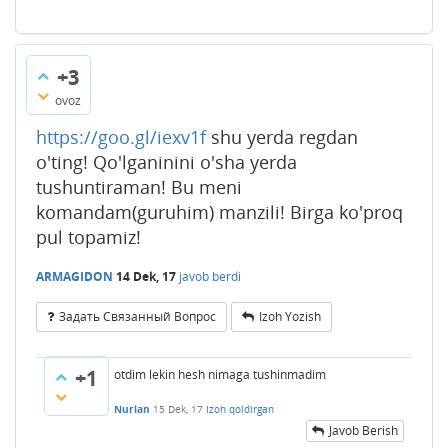
+3
ovoz
https://goo.gl/iexv1f
shu yerda regdan
o'ting! Qo'lganinini o'sha yerda
tushuntiraman! Bu meni
komandam(guruhim) manzili! Birga ko'proq
pul topamiz!
ARMAGIDON
14 Dek, 17
javob berdi
Задать Связанный Вопрос
Izoh Yozish
+1
otdim lekin hesh nimaga tushinmadim
Nurlan
15 Dek, 17
Izoh qoldirgan
Javob Berish