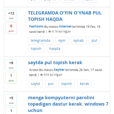
TELEGRAMDA O'YIN O'YNAB PUL
+12
TOPISH HAQDA
ovoz
0
Fazliddin
Bu mavzu
Internet
bo'limida
16 Fev, 18
savol berdi
|
4.1k
ko'rilgan
javob
telegramda
oyin
oynab
pul
topish
haqda
saytda pul topish kerak
+9
ovoz
Arslon
Bu mavzu
Saytlar
bo'limida
26 Sen, 17
savol
berdi
|
916
ko'rilgan
1
javob
saytd
pul
topish
kerak
menga kompyuterni parolini
+5
topadigan dastur kerak. windows 7
ovoz
uchun
1