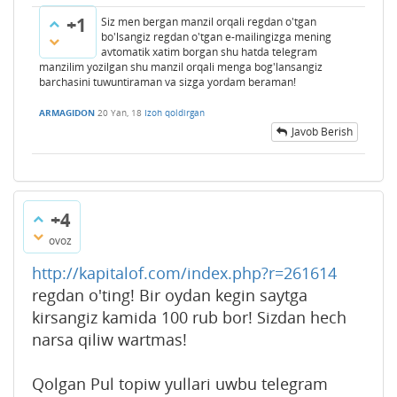
+1
Siz men bergan manzil orqali regdan o'tgan
bo'lsangiz regdan o'tgan e-mailingizga mening
avtomatik xatim borgan shu hatda telegram
manzilim yozilgan shu manzil orqali menga bog'lansangiz
barchasini tuwuntiraman va sizga yordam beraman!
ARMAGIDON
20 Yan, 18
Izoh qoldirgan
Javob Berish
+4
ovoz
http://kapitalof.com/index.php?r=261614
regdan o'ting! Bir oydan kegin saytga
kirsangiz kamida 100 rub bor! Sizdan hech
narsa qiliw wartmas!
Qolgan Pul topiw yullari uwbu telegram