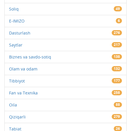
Soliq
49
E-IMIZO
6
Dasturlash
276
Saytlar
217
Biznes va savdo-sotiq
138
Olam va odam
132
Tibbiyot
177
Fan va Texnika
258
Oila
88
Qiziqarli
279
Tabiat
26