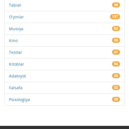
Tabiat
26
O'yinlar
137
Musiqa
82
Kino
59
Testlar
41
Kitoblar
94
Adabiyot
26
Falsafa
32
Psixologiya
39