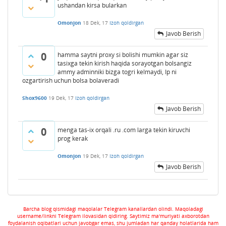
ushandan kirsa bularkan
Omonjon
18 Dek, 17
Izoh qoldirgan
Javob Berish
0
hamma saytni proxy si bolishi mumkin agar siz
tasixga tekin kirish haqida sorayotgan bolsangiz
ammy adminniki bizga togri kelmaydi, Ip ni
ozgartirish uchun bolsa bolaveradi
Shox9600
19 Dek, 17
Izoh qoldirgan
Javob Berish
0
menga tas-ix orqali .ru .com larga tekin kiruvchi
prog kerak
Omonjon
19 Dek, 17
Izoh qoldirgan
Javob Berish
Barcha blog qismidagi maqolalar Telegram kanallardan olindi. Maqoladagi
username/linkni Telegram ilovasidan qidiring. Saytimiz ma'muriyati axborotdan
foydalanish oqibatlari uchun javobgar emas, shu jumladan har qanday holatlarida ham