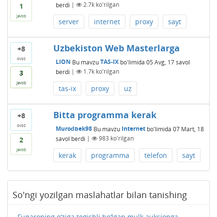
berdi
|
2.7k
ko'rilgan
1
javob
server
internet
proxy
sayt
Uzbekiston Web Masterlarga
+8
ovoz
LION
Bu mavzu
TAS-IX
bo'limida
05 Avg, 17
savol
berdi
|
1.7k
ko'rilgan
3
javob
tas-ix
proxy
uz
Bitta programma kerak
+8
ovoz
Murodbek98
Bu mavzu
Internet
bo'limida
07 Mart, 18
savol berdi
|
983
ko'rilgan
2
javob
kerak
programma
telefon
sayt
So'ngi yozilgan maslahatlar bilan tanishing
Fuqaroning o‘ziga tegishli bo‘lgan mulk auksionga