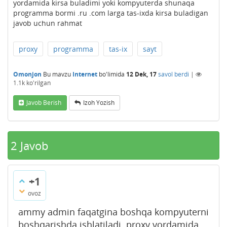
yordamida kirsa buladimi yoki kompyuterda shunaqa
programma bormi .ru .com larga tas-ixda kirsa buladigan
javob uchun rahmat
proxy
programma
tas-ix
sayt
Omonjon
Bu mavzu
Internet
bo'limida
12 Dek, 17
savol berdi
|
1.1k
ko'rilgan
Javob Berish
Izoh Yozish
2
Javob
+1
ovoz
ammy admin faqatgina boshqa kompyuterni
boshqarishda ishlatiladi. proxy yordamida