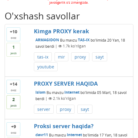
javobgarlik o'z zimangizda.
O'xshash savollar
Kimga PROXY kerak
+10
ovoz
ARMAGIDON
Bu mavzu
TAS-IX
bo'limida
20 Yan, 18
savol berdi
|
1.7k
ko'rilgan
1
javob
tas-ix
mir
proxy
sayt
youtube
PROXY SERVER HAQIDA
+14
ovoz
Islom
Bu mavzu
Internet
bo'limida
05 Mart, 18
savol
berdi
|
2.1k
ko'rilgan
2
javob
server
proxy
sayt
Proksi server haqida?
+9
ovoz
davr11
Bu mavzu
Internet
bo'limida
17 Yan, 18
savol