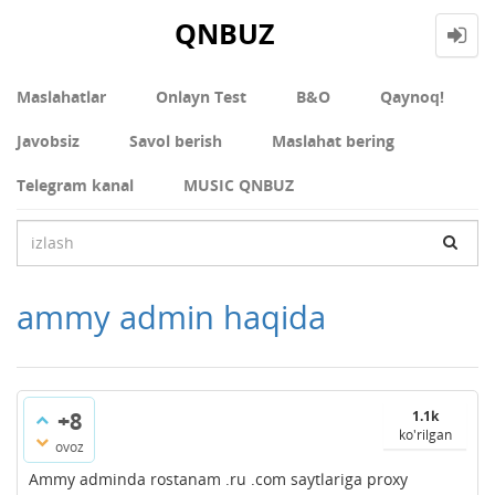
QNBUZ
Maslahatlar
Onlayn Test
В&О
Qaynoq!
Javobsiz
Savol berish
Maslahat bering
Telegram kanal
MUSIC QNBUZ
ammy admin haqida
+8
1.1k
ko'rilgan
ovoz
Ammy adminda rostanam .ru .com saytlariga proxy