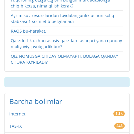
chiqib ketsa, nima qilish kerak?
Ayrim suv resurslaridan foydalanganlik uchun soliq
stabkasi 1 so'm etib belgilanadi
RAQS bu-harakat,
Qarzdorlik uchun asosiy qarzdan tashqari yana qanday
moliyaviy javobgarlik bor?
QIZ NOMUSGA CHIDAY OLMAYAPTI. BOLAGA QANDAY
CHORA KO‘RILADI?
Barcha bolimlar
Internet
1.3k
TAS-IX
248