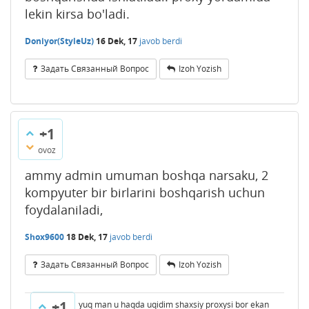
lekin kirsa bo'ladi.
Doniyor(StyleUz)
16 Dek, 17
javob berdi
Задать Связанный Вопрос
Izoh Yozish
+1
ovoz
ammy admin umuman boshqa narsaku, 2
kompyuter bir birlarini boshqarish uchun
foydalaniladi,
Shox9600
18 Dek, 17
javob berdi
Задать Связанный Вопрос
Izoh Yozish
+1
yuq man u haqda uqidim shaxsiy proxysi bor ekan