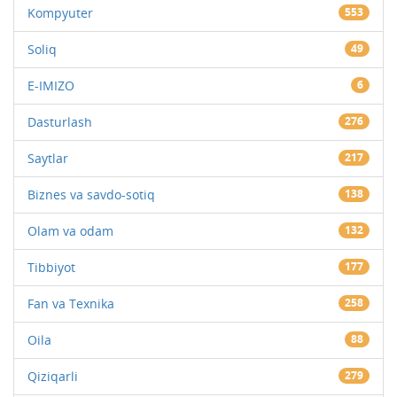
Kompyuter
553
Soliq
49
E-IMIZO
6
Dasturlash
276
Saytlar
217
Biznes va savdo-sotiq
138
Olam va odam
132
Tibbiyot
177
Fan va Texnika
258
Oila
88
Qiziqarli
279