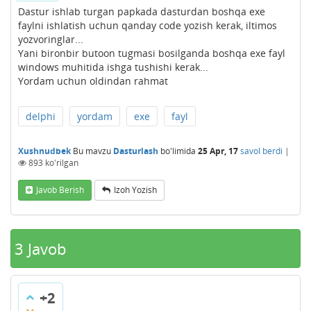
Dastur ishlab turgan papkada dasturdan boshqa exe
faylni ishlatish uchun qanday code yozish kerak, iltimos
yozvoringlar...
Yani bironbir butoon tugmasi bosilganda boshqa exe fayl
windows muhitida ishga tushishi kerak...
Yordam uchun oldindan rahmat
delphi
yordam
exe
fayl
Xushnudbek
Bu mavzu
Dasturlash
bo'limida
25 Apr, 17
savol berdi
|
893
ko'rilgan
Javob Berish
Izoh Yozish
3
Javob
+2