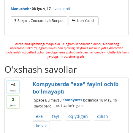
Manuchehr
08 Iyun, 17
javob berdi
Задать Связанный Вопрос
Izoh Yozish
Barcha blog qismidagi maqolalar Telegram kanallardan olindi. Maqoladagi
username/linkni Telegram ilovasidan qidiring. Saytimiz ma'muriyati axborotdan
foydalanish oqibatlari uchun javobgar emas, shu jumladan har qanday holatlarida ham
javobgarlik o'z zimangizda.
O'xshash savollar
Kompyuterda "exe" faylni ochib
+4
bo'lmayapti
ovoz
2
Space
Bu mavzu
Kompyuter
bo'limida
18 May, 19
savol berdi
|
1.4k
ko'rilgan
javob
exe
fayl
oqiydigan
qilish
kerak