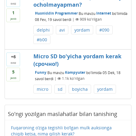
ocholmayapman?
ovoz
1
Husniddin Programmer
Bu mavzu
Internet
bo'limida
08 Fev, 19
savol berdi
|
909
ko'rilgan
javob
delphi
avi
yordam
#090
#b00
Micro SD bo'yicha yordam kerak
+6
(срочно!)
ovoz
5
Funny
Bu mavzu
Kompyuter
bo'limida
05 Dek, 18
savol berdi
|
1.1k
ko'rilgan
javob
micro
sd
boyicha
yordam
So'ngi yozilgan maslahatlar bilan tanishing
Fuqaroning o‘ziga tegishli bo‘lgan mulk auksionga
chiqib ketsa, nima qilish kerak?