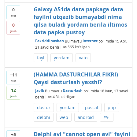
Galaxy A51da data papkaga data
0
fayilni utqazib bumayabdi nima
ovoz
qilsa buladi yordam berila iltimos
0
data papka pustoy
javob
Faxriddinashan
Bu mavzu
Internet
bo'limida
15 Apr,
21
savol berdi
|
565
ko'rilgan
fayl
yordam
xato
(HAMMA DASTURCHILAR FIKRI)
+11
Qaysi dasturlash yaxshi?
ovoz
12
JavIk
Bu mavzu
Dasturlash
bo'limida
18 Iyun, 17
savol
berdi
|
4.3k
ko'rilgan
javob
dastur
yordam
pascal
php
delphi
web
android
#9-
Delphi avi "cannot open avi" faylni
+5