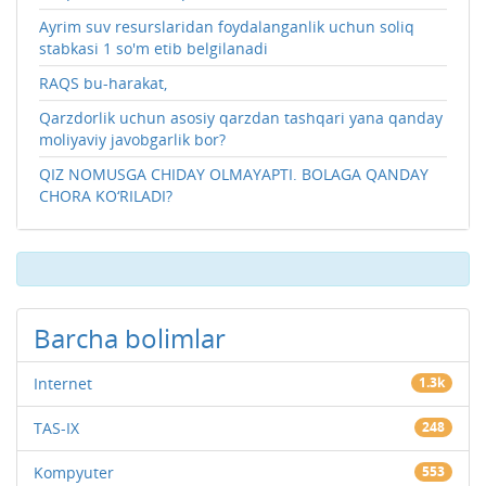
Ayrim suv resurslaridan foydalanganlik uchun soliq
stabkasi 1 so'm etib belgilanadi
RAQS bu-harakat,
Qarzdorlik uchun asosiy qarzdan tashqari yana qanday
moliyaviy javobgarlik bor?
QIZ NOMUSGA CHIDAY OLMAYAPTI. BOLAGA QANDAY
CHORA KO‘RILADI?
Barcha bolimlar
Internet
1.3k
TAS-IX
248
Kompyuter
553