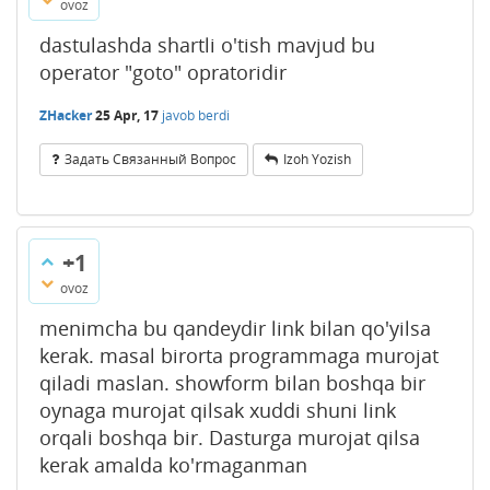
ovoz
dastulashda shartli o'tish mavjud bu
operator "goto" opratoridir
ZHacker
25 Apr, 17
javob berdi
Задать Связанный Вопрос
Izoh Yozish
+1
ovoz
menimcha bu qandeydir link bilan qo'yilsa
kerak. masal birorta programmaga murojat
qiladi maslan. showform bilan boshqa bir
oynaga murojat qilsak xuddi shuni link
orqali boshqa bir. Dasturga murojat qilsa
kerak amalda ko'rmaganman