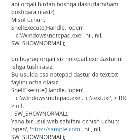
api orqali birdan boshqa dasturlarniham
boshqara olasiz)
Misol uchun:
ShellExecute(Handle, 'open',
'c:\Windows\notepad.exe', nil, nil,
SW_SHOWNORMAL);
bu buyruq orqali siz notepad.exe dasturini
ishga tushirasiz.
Bu usulda esa notepad dasturida text.txt
faylini ocha olasiz.
ShellExecute(Handle, 'open',
'c:\windows\notepad.exe', 'c:\text.txt', < BR
> nil,
SW_SHOWNORMAL);
Yana bir usul web sahifani ochish uchun:
'open', '
http://sample.com
', nil, nil,
SW_SHOWNORMAL);