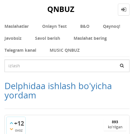
QNBUZ
Maslahatlar
Onlayn Test
В&О
Qaynoq!
Javobsiz
Savol berish
Maslahat bering
Telegram kanal
MUSIC QNBUZ
Delphidaa ishlash bo'yicha
yordam
+12
893
ko'rilgan
ovoz