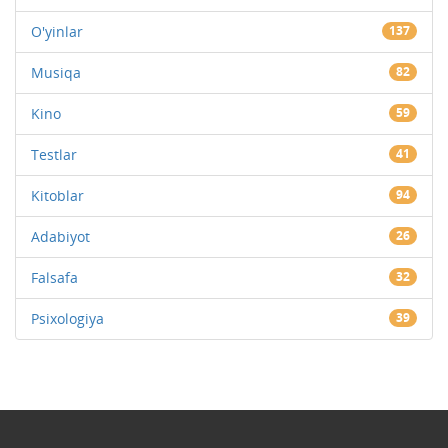
O'yinlar
137
Musiqa
82
Kino
59
Testlar
41
Kitoblar
94
Adabiyot
26
Falsafa
32
Psixologiya
39