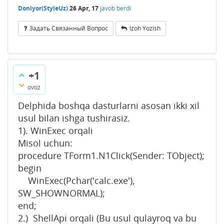
Doniyor(StyleUz)
26 Apr, 17
javob berdi
Задать Связанный Вопрос
Izoh Yozish
+1
ovoz
Delphida boshqa dasturlarni asosan ikki xil
usul bilan ishga tushirasiz.
1). WinExec orqali
Misol uchun:
procedure TForm1.N1Click(Sender: TObject);
begin
WinExec(Pchar('calc.exe'),
SW_SHOWNORMAL);
end;
2.) ShellApi orqali (Bu usul qulayroq va bu