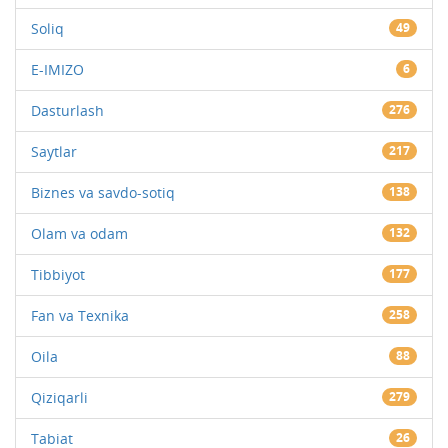
Soliq
49
E-IMIZO
6
Dasturlash
276
Saytlar
217
Biznes va savdo-sotiq
138
Olam va odam
132
Tibbiyot
177
Fan va Texnika
258
Oila
88
Qiziqarli
279
Tabiat
26