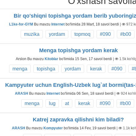
O'xshash savolla
Bir qo'shiqni topishga yordam berib yuboringiz
L1ke-for-GYM
Bu mavzu
Internet
bo'limida
28 Mart, 18
savol berdi
|
972
k
muzika
yordam
topmoq
#090
#b00
Menga topishga yordam kerak
Arslon
Bu mavzu
Kitoblar
bo'limida
15 Sen, 17
savol berdi
|
1.5k
ko'ri
menga
topishga
yordam
kerak
#090
#
Kampyuter uchun English-Uzbek lug`at bormi(tas-
ARASH
Bu mavzu
Internet
bo'limida
06 Sen, 18
savol berdi
|
924
ko'ri
menga
lug
at
kerak
#090
#b00
Katrej zapravka qilishni kim biladi?
ARASH
Bu mavzu
Kompyuter
bo'limida
14 Fev, 19
savol berdi
|
1.1k
ko'