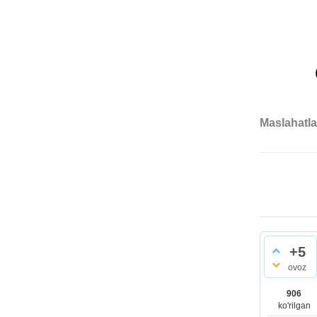
Maslahatla
+5
ovoz
906
ko'rilgan