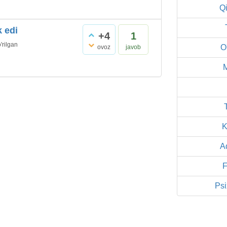
Qi
k edi
+4
1
'rilgan
O
ovoz
javob
K
A
F
Psi