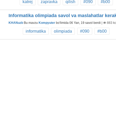
katrej
zapravka
qilish
#090
#b00
Informatika olimpiada savol va maslahatlar kera
KHANuzb
Bu mavzu
Kompyuter
bo'limida
06 Yan, 19
savol berdi
|
883
ko
informatika
olimpiada
#090
#b00