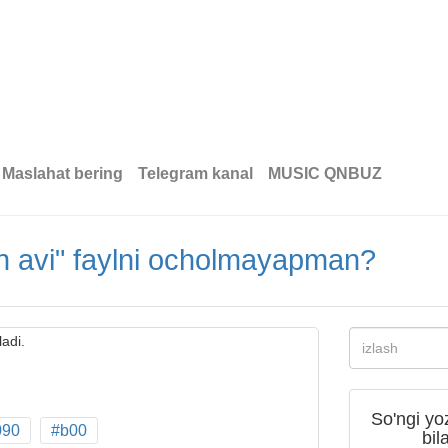
Maslahat bering
Telegram kanal
MUSIC QNBUZ
en avi" faylni ocholmayapman?
adi.
So'ngi yo
090
#b00
bil