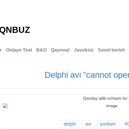
QNBUZ
r
Onlayn Test
В&О
Qaynoq!
Javobsiz
Savol berish
Delphi avi "cannot op
Qanday qilib ochsam bo`l
delphi
avi
yordam
#