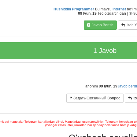
Husniddin Programmer
Bu mavzu
Internet
bo'lim
09 Iyun, 19
Teg o'zgartirilgan
|
9
Javob Berish
Izoh 
1
Javob
anonim
09 Iyun, 19
javob berdi
Задать Связанный Вопрос
Iz
midagi maqolalar Telegram kanallardan olindi. Maqoladagi username/linkni Telegram ilovasidan qid
javobgar emas, shu jumladan har qanday holatlarida ham javobgar