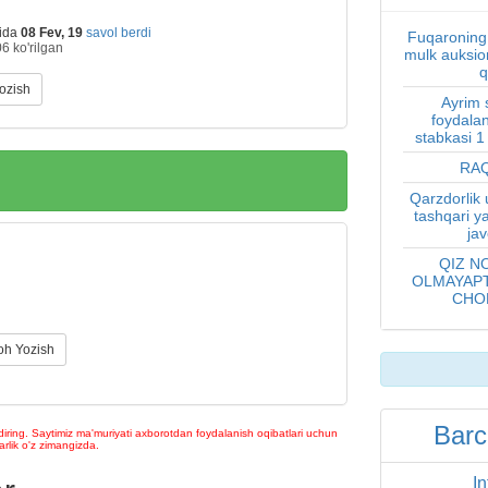
ida
08 Fev, 19
savol berdi
Fuqaroning 
06
ko'rilgan
mulk auksio
q
Yozish
Ayrim 
foydalan
stabkasi 1
RAQ
Qarzdorlik
tashqari y
ja
QIZ N
OLMAYAPT
CHOR
oh Yozish
Barc
iring. Saytimiz ma'muriyati axborotdan foydalanish oqibatlari uchun
lik o'z zimangizda.
In