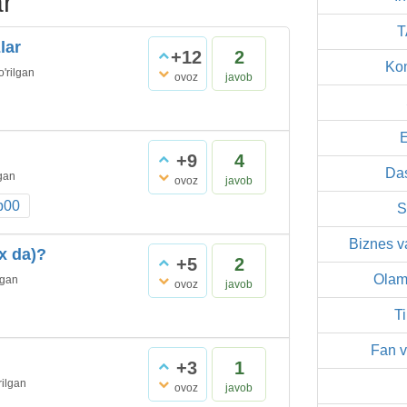
r
T
lar
+12
2
Ko
o'rilgan
ovoz
javob
+9
4
Das
lgan
ovoz
javob
b00
S
Biznes v
x da)?
+5
2
Olam
lgan
ovoz
javob
T
Fan v
+3
1
rilgan
ovoz
javob