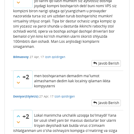
yo'llarini qo'llash mumkin! siz aytvossiz boshqa
joydagi kompni boshqarish deb! buni nomi VPS siz
kompizni biron narigi qitaga qo'ysangizham u provayder
nazoratida tursa siz uni uzbdan turub boshqarishiz mumkin!
virtualniy shlyuz orqali. Tipa bir dastur ochasiz unga kompiz ip
sini yozasiz va parol shunda u dasturda ikkinchi rabochiy stol
ochiladi world, opera va boshqa ashqal dashqal driverlari bor
bemalol o'yin kino ko'rish mumkin ularni skorsti shlyuzda
100mbit/s dan oshadi. Man Los anjlisdagi komplarni
sinaganman.
Bilmasvoy
27 Apr, 17
Izoh qoldirgan
Javob Berish
+2
men boshqaraman demadim ma'lumot
almashaman dedim kak localniy qilaman ikkta
kompyuterni
Doniyor(StyleUz)
27 Apr, 17
Izoh qoldirgan
Javob Berish
+2
Lokal manimcha unchalik uzoqqa bo'lmaydi! Yana
bir usuli shell yani bir maxsus dasturlar bor ularni
troyan deyishadi kak butda virus o'zimxam
ishlatganman uni o'sha oshnayzni kompiga o'rnatiring va sizga