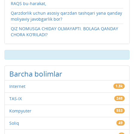
RAQS bu-harakat,
Qarzdorlik uchun asosiy qarzdan tashqari yana qanday
moliyaviy javobgarlik bor?
QIZ NOMUSGA CHIDAY OLMAYAPTI. BOLAGA QANDAY
CHORA KO‘RILADI?
Barcha bolimlar
Internet
1.3k
TAS-IX
248
Kompyuter
553
Soliq
49