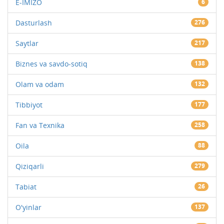
E-IMIZO
6
Dasturlash
276
Saytlar
217
Biznes va savdo-sotiq
138
Olam va odam
132
Tibbiyot
177
Fan va Texnika
258
Oila
88
Qiziqarli
279
Tabiat
26
O'yinlar
137