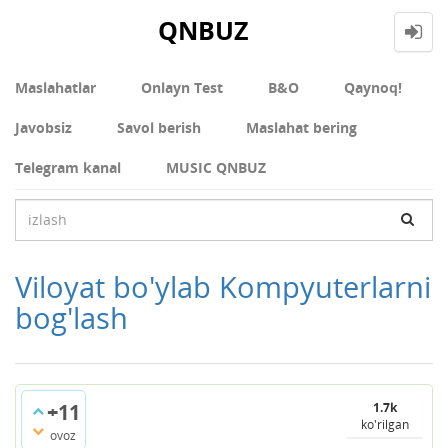
QNBUZ
Maslahatlar
Onlayn Test
В&О
Qaynoq!
Javobsiz
Savol berish
Maslahat bering
Telegram kanal
MUSIC QNBUZ
Viloyat bo'ylab Kompyuterlarni
bog'lash
+11
1.7k
ko'rilgan
ovoz