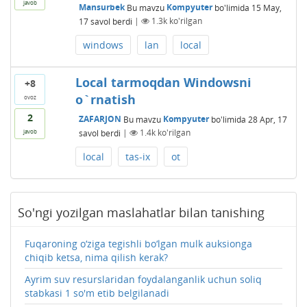
javob
Mansurbek
Bu mavzu
Kompyuter
bo'limida
15 May,
17
savol berdi
|
1.3k
ko'rilgan
windows
lan
local
Local tarmoqdan Windowsni
+8
o`rnatish
ovoz
2
ZAFARJON
Bu mavzu
Kompyuter
bo'limida
28 Apr, 17
savol berdi
|
1.4k
ko'rilgan
javob
local
tas-ix
ot
So'ngi yozilgan maslahatlar bilan tanishing
Fuqaroning o‘ziga tegishli bo‘lgan mulk auksionga
chiqib ketsa, nima qilish kerak?
Ayrim suv resurslaridan foydalanganlik uchun soliq
stabkasi 1 so'm etib belgilanadi