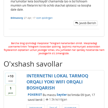
ma'lumotlar kela boshlaydi! chamamda tas-ix bo'lishixam
mumkin uni filelarini ko'rib ochib skachat qilolasiz va bosqha
dale dale.
Bilmasvoy
27 Apr, 17
Izoh qoldirgan
Javob Berish
Barcha blog qismidagi maqolalar Telegram kanallardan olindi. Maqoladagi
username/linkni Telegram ilovasidan qidiring. Saytimiz ma'muriyati axborotdan
foydalanish oqibatlari uchun javobgar emas, shu jumladan har qanday holatlarida ham
javobgarlik o'z zimangizda.
O'xshash savollar
INTERNETNI LOKAL TARMOQ
+10
ORQALI YOKI WIFI ORQALI
ovoz
BOSHQARISH
1
javob
POKERIST
Bu mavzu
Saytlar
bo'limida
09 Iyun, 17
savol berdi
|
1.5k
ko'rilgan
internet
local
tarmoq