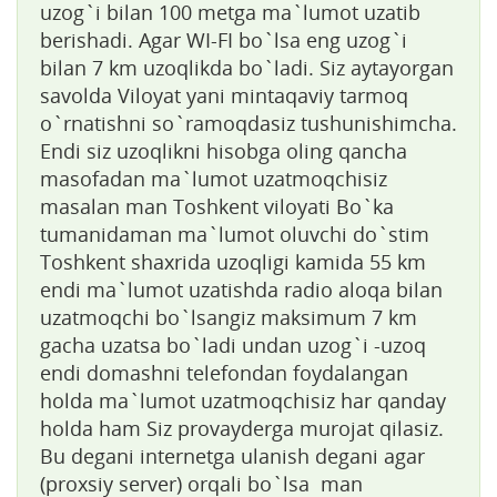
uzog`i bilan 100 metga ma`lumot uzatib
berishadi. Agar WI-FI bo`lsa eng uzog`i
bilan 7 km uzoqlikda bo`ladi. Siz aytayorgan
savolda Viloyat yani mintaqaviy tarmoq
o`rnatishni so`ramoqdasiz tushunishimcha.
Endi siz uzoqlikni hisobga oling qancha
masofadan ma`lumot uzatmoqchisiz
masalan man Toshkent viloyati Bo`ka
tumanidaman ma`lumot oluvchi do`stim
Toshkent shaxrida uzoqligi kamida 55 km
endi ma`lumot uzatishda radio aloqa bilan
uzatmoqchi bo`lsangiz maksimum 7 km
gacha uzatsa bo`ladi undan uzog`i -uzoq
endi domashni telefondan foydalangan
holda ma`lumot uzatmoqchisiz har qanday
holda ham Siz provayderga murojat qilasiz.
Bu degani internetga ulanish degani agar
(proxsiy server) orqali bo`lsa man