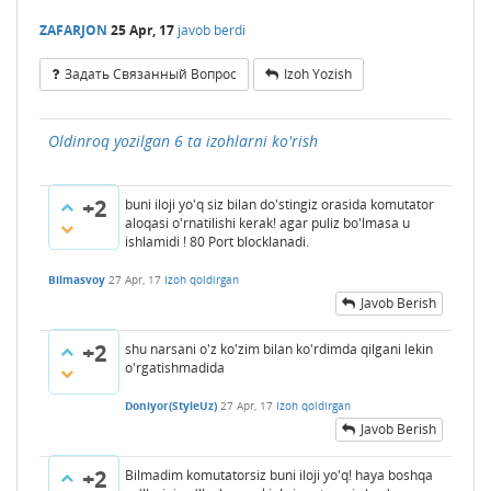
ZAFARJON
25 Apr, 17
javob berdi
Задать Связанный Вопрос
Izoh Yozish
Oldinroq yozilgan 6 ta izohlarni ko'rish
+2
buni iloji yo'q siz bilan do'stingiz orasida komutator
aloqasi o'rnatilishi kerak! agar puliz bo'lmasa u
ishlamidi ! 80 Port blocklanadi.
Bilmasvoy
27 Apr, 17
Izoh qoldirgan
Javob Berish
+2
shu narsani o'z ko'zim bilan ko'rdimda qilgani lekin
o'rgatishmadida
Doniyor(StyleUz)
27 Apr, 17
Izoh qoldirgan
Javob Berish
+2
Bilmadim komutatorsiz buni iloji yo'q! haya boshqa