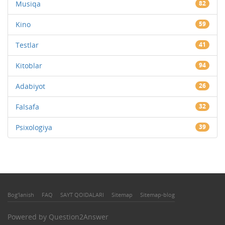
Musiqa
82
Kino
59
Testlar
41
Kitoblar
94
Adabiyot
26
Falsafa
32
Psixologiya
39
Bog'lanish
FAQ
SAYT QOIDALARI
Sitemap
Sitemap-blog
Powered by
Question2Answer