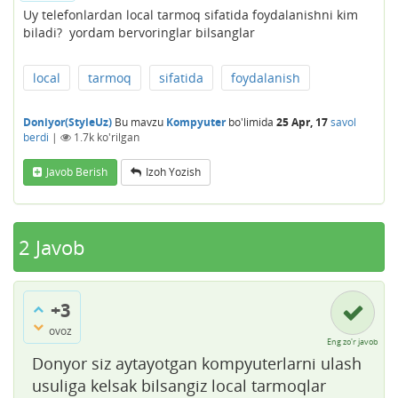
Uy telefonlardan local tarmoq sifatida foydalanishni kim
biladi? yordam bervoringlar bilsanglar
local
tarmoq
sifatida
foydalanish
Doniyor(StyleUz)
Bu mavzu
Kompyuter
bo'limida
25 Apr, 17
savol
berdi
|
1.7k
ko'rilgan
Javob Berish
Izoh Yozish
2
Javob
+3
ovoz
Eng zo'r javob
Donyor siz aytayotgan kompyuterlarni ulash
usuliga kelsak bilsangiz local tarmoqlar