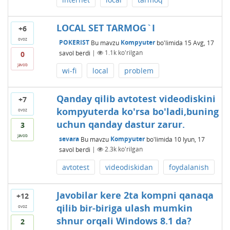
LOCAL SET TARMOG`I
+6
ovoz
POKERIST
Bu mavzu
Kompyuter
bo'limida
15 Avg, 17
savol berdi
|
1.1k
ko'rilgan
0
javob
wi-fi
local
problem
Qanday qilib avtotest videodiskini
+7
kompyuterda ko'rsa bo'ladi,buning
ovoz
uchun qanday dastur zarur.
3
javob
sevara
Bu mavzu
Kompyuter
bo'limida
10 Iyun, 17
savol berdi
|
2.3k
ko'rilgan
avtotest
videodiskidan
foydalanish
Javobilar kere 2ta kompni qanaqa
+12
qilib bir-biriga ulash mumkin
ovoz
shnur orqali Windows 8.1 da?
2