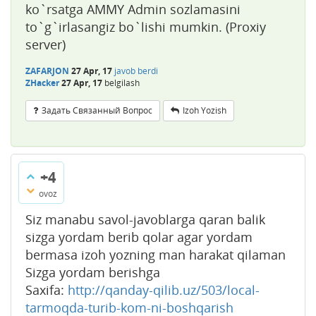
ko`rsatga AMMY Admin sozlamasini
to`g`irlasangiz bo`lishi mumkin. (Proxiy
server)
ZAFARJON
27 Apr, 17
javob berdi
ZHacker
27 Apr, 17
belgilash
Задать Связанный Вопрос
Izoh Yozish
+4
ovoz
Siz manabu savol-javoblarga qaran balik
sizga yordam berib qolar agar yordam
bermasa izoh yozning man harakat qilaman
Sizga yordam berishga
Saxifa:
http://qanday-qilib.uz/503/local-
tarmoqda-turib-kom-ni-boshqarish