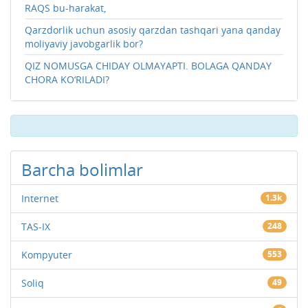
RAQS bu-harakat,
Qarzdorlik uchun asosiy qarzdan tashqari yana qanday
moliyaviy javobgarlik bor?
QIZ NOMUSGA CHIDAY OLMAYAPTI. BOLAGA QANDAY
CHORA KO‘RILADI?
Barcha bolimlar
Internet
1.3k
TAS-IX
248
Kompyuter
553
Soliq
49