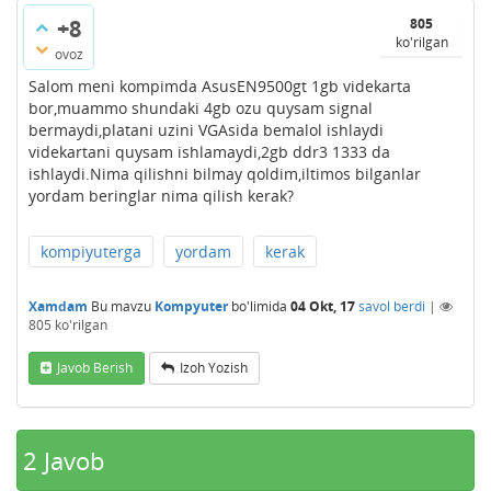
+8
805
ko'rilgan
ovoz
Salom meni kompimda AsusEN9500gt 1gb videkarta
bor,muammo shundaki 4gb ozu quysam signal
bermaydi,platani uzini VGAsida bemalol ishlaydi
videkartani quysam ishlamaydi,2gb ddr3 1333 da
ishlaydi.Nima qilishni bilmay qoldim,iltimos bilganlar
yordam beringlar nima qilish kerak?
kompiyuterga
yordam
kerak
Xamdam
Bu mavzu
Kompyuter
bo'limida
04 Okt, 17
savol berdi
|
805
ko'rilgan
Javob Berish
Izoh Yozish
2
Javob