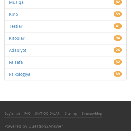
Musiqa
82
Kino
59
Testlar
41
Kitoblar
94
Adabiyot
26
Falsafa
32
Psixologiya
39
Bog'lanish
FAQ
SAYT QOIDALARI
Sitemap
Sitemap-blog
Powered by
Question2Answer