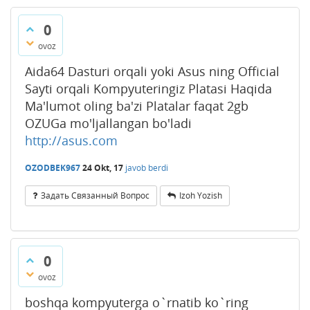
0
ovoz
Aida64 Dasturi orqali yoki Asus ning Official
Sayti orqali Kompyuteringiz Platasi Haqida
Ma'lumot oling ba'zi Platalar faqat 2gb
OZUGa mo'ljallangan bo'ladi
http://asus.com
OZODBEK967
24 Okt, 17
javob berdi
Задать Связанный Вопрос
Izoh Yozish
0
ovoz
boshqa kompyuterga o`rnatib ko`ring