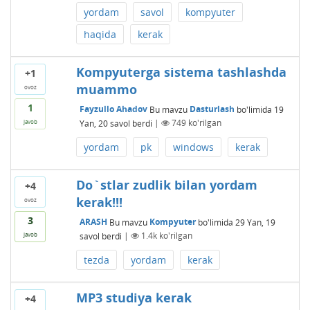
yordam
savol
kompyuter
haqida
kerak
Kompyuterga sistema tashlashda
+1
muammo
ovoz
1
Fayzullo Ahadov
Bu mavzu
Dasturlash
bo'limida
19
Yan, 20
savol berdi
|
749
ko'rilgan
javob
yordam
pk
windows
kerak
Do`stlar zudlik bilan yordam
+4
kerak!!!
ovoz
3
ARASH
Bu mavzu
Kompyuter
bo'limida
29 Yan, 19
savol berdi
|
1.4k
ko'rilgan
javob
tezda
yordam
kerak
MP3 studiya kerak
+4