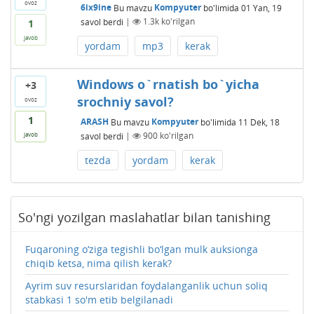
ovoz
6ix9ine
Bu mavzu
Kompyuter
bo'limida
01 Yan, 19
savol berdi
|
1.3k
ko'rilgan
1
javob
yordam
mp3
kerak
Windows o`rnatish bo`yicha
+3
srochniy savol?
ovoz
1
ARASH
Bu mavzu
Kompyuter
bo'limida
11 Dek, 18
savol berdi
|
900
ko'rilgan
javob
tezda
yordam
kerak
So'ngi yozilgan maslahatlar bilan tanishing
Fuqaroning o‘ziga tegishli bo‘lgan mulk auksionga
chiqib ketsa, nima qilish kerak?
Ayrim suv resurslaridan foydalanganlik uchun soliq
stabkasi 1 so'm etib belgilanadi