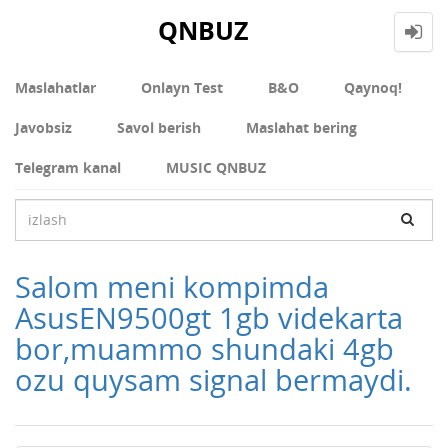
QNBUZ
Maslahatlar
Onlayn Test
В&О
Qaynoq!
Javobsiz
Savol berish
Maslahat bering
Telegram kanal
MUSIC QNBUZ
Salom meni kompimda
AsusEN9500gt 1gb videkarta
bor,muammo shundaki 4gb
ozu quysam signal bermaydi.