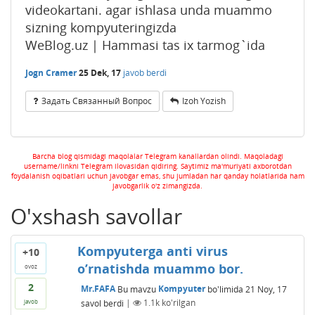
videokartani. agar ishlasa unda muammo
sizning kompyuteringizda
WeBlog.uz | Hammasi tas ix tarmog`ida
Jogn Cramer
25 Dek, 17
javob berdi
Задать Связанный Вопрос
Izoh Yozish
Barcha blog qismidagi maqolalar Telegram kanallardan olindi. Maqoladagi
username/linkni Telegram ilovasidan qidiring. Saytimiz ma'muriyati axborotdan
foydalanish oqibatlari uchun javobgar emas, shu jumladan har qanday holatlarida ham
javobgarlik o'z zimangizda.
O'xshash savollar
Kompyuterga anti virus
+10
o’rnatishda muammo bor.
ovoz
2
Mr.FAFA
Bu mavzu
Kompyuter
bo'limida
21 Noy, 17
savol berdi
|
1.1k
ko'rilgan
javob