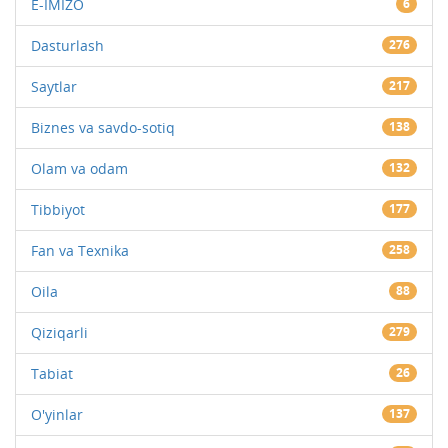
E-IMIZO
6
Dasturlash
276
Saytlar
217
Biznes va savdo-sotiq
138
Olam va odam
132
Tibbiyot
177
Fan va Texnika
258
Oila
88
Qiziqarli
279
Tabiat
26
O'yinlar
137