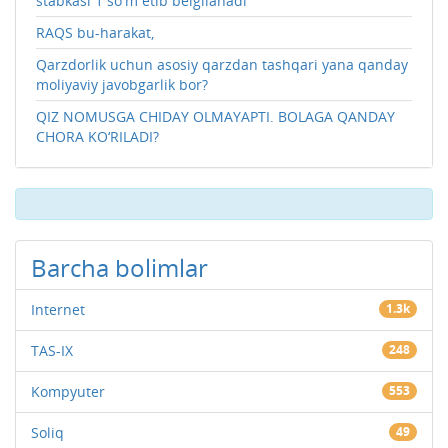
stabkasi 1 so'm etib belgilanadi
RAQS bu-harakat,
Qarzdorlik uchun asosiy qarzdan tashqari yana qanday
moliyaviy javobgarlik bor?
QIZ NOMUSGA CHIDAY OLMAYAPTI. BOLAGA QANDAY
CHORA KO‘RILADI?
Barcha bolimlar
Internet
1.3k
TAS-IX
248
Kompyuter
553
Soliq
49