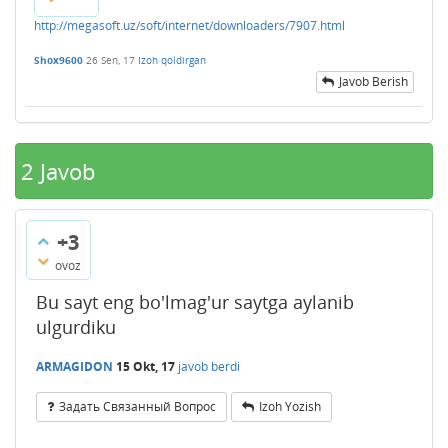
http://megasoft.uz/soft/internet/downloaders/7907.html
Shox9600
26 Sen, 17
Izoh qoldirgan
Javob Berish
2
Javob
+3
ovoz
Bu sayt eng bo'lmag'ur saytga aylanib
ulgurdiku
ARMAGIDON
15 Okt, 17
javob berdi
Задать Связанный Вопрос
Izoh Yozish