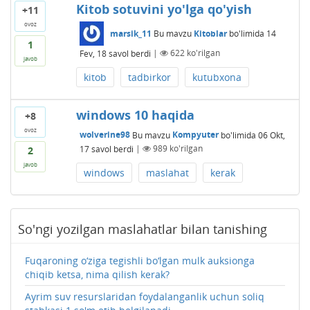
Kitob sotuvini yo'lga qo'yish
+11
ovoz
marsik_11
Bu mavzu
Kitoblar
bo'limida
14
1
Fev, 18
savol berdi
|
622
ko'rilgan
javob
kitob
tadbirkor
kutubxona
windows 10 haqida
+8
ovoz
wolverine98
Bu mavzu
Kompyuter
bo'limida
06 Okt,
17
savol berdi
|
989
ko'rilgan
2
javob
windows
maslahat
kerak
So'ngi yozilgan maslahatlar bilan tanishing
Fuqaroning o‘ziga tegishli bo‘lgan mulk auksionga
chiqib ketsa, nima qilish kerak?
Ayrim suv resurslaridan foydalanganlik uchun soliq