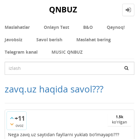
QNBUZ
Maslahatlar
Onlayn Test
В&О
Qaynoq!
Javobsiz
Savol berish
Maslahat bering
Telegram kanal
MUSIC QNBUZ
zavq.uz haqida savol???
+11
1.5k
ko'rilgan
ovoz
Nega zavq.uz saytidan fayllarni yuklab bo'lmayapti???