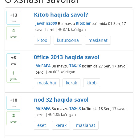
Kitob haqida savol?
+13
ovoz
Javohir2000
Bu mavzu
Kitoblar
bo'limida
01 Sen, 17
savol berdi
|
3.1k
ko'rilgan
4
javob
kitob
kutubxona
maslahat
0ffice 2013 haqida savol
+8
ovoz
Mr.FAFA
Bu mavzu
TAS-IX
bo'limida
27 Sen, 17
savol
berdi
|
603
ko'rilgan
1
javob
maslahat
kerak
kitob
nod 32 haqida savol
+10
ovoz
Mr.FAFA
Bu mavzu
TAS-IX
bo'limida
18 Sen, 17
savol
berdi
|
1.0k
ko'rilgan
2
javob
eset
kerak
maslahat