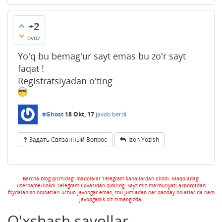
+2
ovoz
Yo'q bu bemag'ur sayt emas bu zo'r sayt
faqat !
Registratsiyadan o'ting
#Ghost
18 Okt, 17
javob berdi
Задать Связанный Вопрос
Izoh Yozish
Barcha blog qismidagi maqolalar Telegram kanallardan olindi. Maqoladagi
username/linkni Telegram ilovasidan qidiring. Saytimiz ma'muriyati axborotdan
foydalanish oqibatlari uchun javobgar emas, shu jumladan har qanday holatlarida ham
javobgarlik o'z zimangizda.
O'xshash savollar