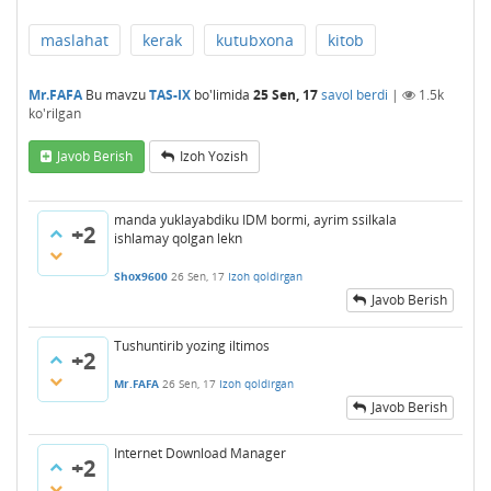
maslahat
kerak
kutubxona
kitob
Mr.FAFA
Bu mavzu
TAS-IX
bo'limida
25 Sen, 17
savol berdi
|
1.5k
ko'rilgan
Javob Berish
Izoh Yozish
manda yuklayabdiku IDM bormi, ayrim ssilkala
+2
ishlamay qolgan lekn
Shox9600
26 Sen, 17
Izoh qoldirgan
Javob Berish
Tushuntirib yozing iltimos
+2
Mr.FAFA
26 Sen, 17
Izoh qoldirgan
Javob Berish
Internet Download Manager
+2