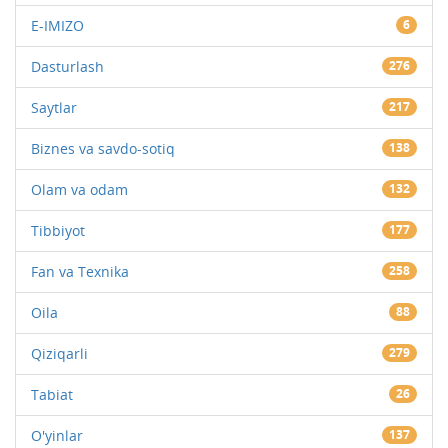
E-IMIZO
6
Dasturlash
276
Saytlar
217
Biznes va savdo-sotiq
138
Olam va odam
132
Tibbiyot
177
Fan va Texnika
258
Oila
88
Qiziqarli
279
Tabiat
26
O'yinlar
137