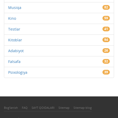
Musiqa
82
Kino
59
Testlar
41
Kitoblar
94
Adabiyot
26
Falsafa
32
Psixologiya
39
Bog'lanish
FAQ
SAYT QOIDALARI
Sitemap
Sitemap-blog