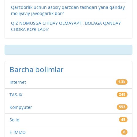
Qarzdorlik uchun asosiy qarzdan tashqari yana qanday
moliyaviy javobgarlik bor?
QIZ NOMUSGA CHIDAY OLMAYAPTI. BOLAGA QANDAY
CHORA KO‘RILADI?
Barcha bolimlar
Internet
1.3k
TAS-IX
248
Kompyuter
553
Soliq
49
E-IMIZO
6