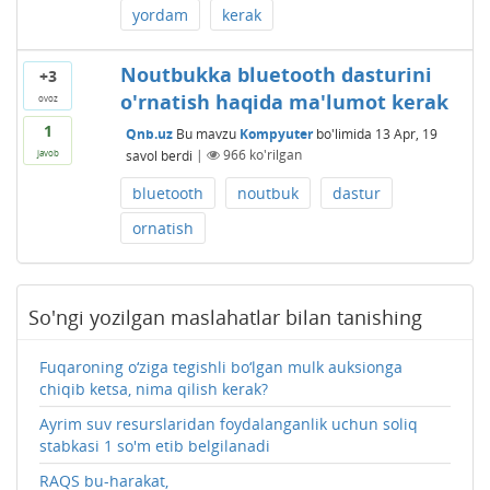
yordam
kerak
Noutbukka bluetooth dasturini
+3
o'rnatish haqida ma'lumot kerak
ovoz
1
Qnb.uz
Bu mavzu
Kompyuter
bo'limida
13 Apr, 19
savol berdi
|
966
ko'rilgan
javob
bluetooth
noutbuk
dastur
ornatish
So'ngi yozilgan maslahatlar bilan tanishing
Fuqaroning o‘ziga tegishli bo‘lgan mulk auksionga
chiqib ketsa, nima qilish kerak?
Ayrim suv resurslaridan foydalanganlik uchun soliq
stabkasi 1 so'm etib belgilanadi
RAQS bu-harakat,