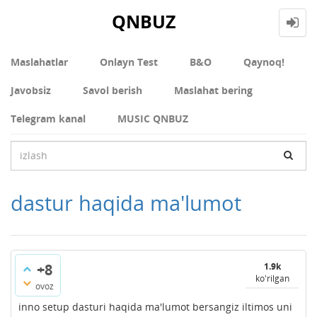
QNBUZ
Maslahatlar
Onlayn Test
В&О
Qaynoq!
Javobsiz
Savol berish
Maslahat bering
Telegram kanal
MUSIC QNBUZ
dastur haqida ma'lumot
+8
1.9k
ko'rilgan
ovoz
inno setup dasturi haqida ma'lumot bersangiz iltimos uni