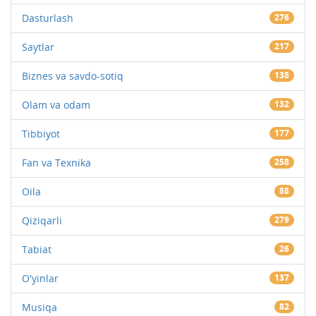
Dasturlash
276
Saytlar
217
Biznes va savdo-sotiq
138
Olam va odam
132
Tibbiyot
177
Fan va Texnika
258
Oila
88
Qiziqarli
279
Tabiat
26
O'yinlar
137
Musiqa
82