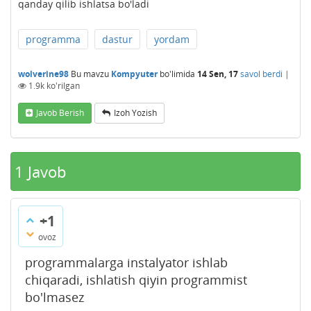
qanday qilib ishlatsa bo'ladi
programma
dastur
yordam
wolverine98
Bu mavzu
Kompyuter
bo'limida
14 Sen, 17
savol berdi
|
1.9k
ko'rilgan
Javob Berish
Izoh Yozish
1
Javob
+1
ovoz
programmalarga instalyator ishlab
chiqaradi, ishlatish qiyin programmist
bo'lmasez