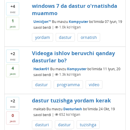
windows 7 da dastur o'rnatishda
+4
muammo
ovoz
1
Umidjon™
Bu mavzu
Kompyuter
bo'limida
07 Iyun, 19
savol berdi
|
1.0k
ko'rilgan
javob
yordam
dastur
ornatish
Videoga ishlov beruvchi qanday
+2
dasturlar bo?
ovoz
4
Hacker01
Bu mavzu
Kompyuter
bo'limida
11 Iyun, 20
savol berdi
|
1.3k
ko'rilgan
javob
dastur
programma
video
dastur tuzishga yordam kerak
+2
ovoz
maktab
Bu mavzu
Dasturlash
bo'limida
24 Okt, 19
savol berdi
|
652
ko'rilgan
0
javob
dasturi
dastur
tuzishga