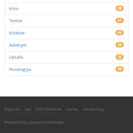
Kino
59
Testlar
41
Kitoblar
94
Adabiyot
26
Falsafa
32
Psixologiya
39
Bog'lanish
FAQ
SAYT QOIDALARI
Sitemap
Sitemap-blog
Powered by
Question2Answer