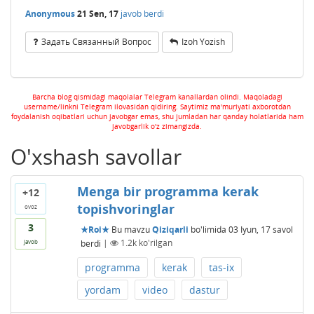
Anonymous
21 Sen, 17
javob berdi
Задать Связанный Вопрос
Izoh Yozish
Barcha blog qismidagi maqolalar Telegram kanallardan olindi. Maqoladagi
username/linkni Telegram ilovasidan qidiring. Saytimiz ma'muriyati axborotdan
foydalanish oqibatlari uchun javobgar emas, shu jumladan har qanday holatlarida ham
javobgarlik o'z zimangizda.
O'xshash savollar
Menga bir programma kerak
+12
topishvoringlar
ovoz
3
★Roi★
Bu mavzu
Qiziqarli
bo'limida
03 Iyun, 17
savol
berdi
|
1.2k
ko'rilgan
javob
programma
kerak
tas-ix
yordam
video
dastur