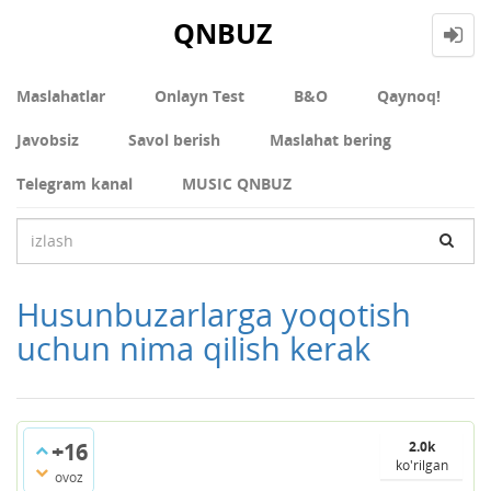
QNBUZ
Maslahatlar
Onlayn Test
В&О
Qaynoq!
Javobsiz
Savol berish
Maslahat bering
Telegram kanal
MUSIC QNBUZ
Husunbuzarlarga yoqotish
uchun nima qilish kerak
+16
2.0k
ko'rilgan
ovoz