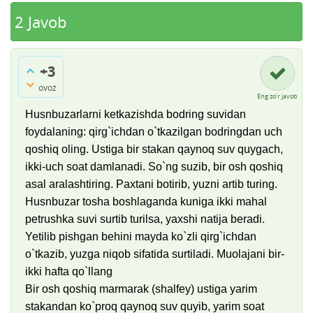
2
Javob
+3
ovoz
Eng zo'r javob
Husnbuzarlarni ketkazishda bodring suvidan
foydalaning: qirg`ichdan o`tkazilgan bodringdan uch
qoshiq oling. Ustiga bir stakan qaynoq suv quygach,
ikki-uch soat damlanadi. So`ng suzib, bir osh qoshiq
asal aralashtiring. Paxtani botirib, yuzni artib turing.
Husnbuzar tosha boshlaganda kuniga ikki mahal
petrushka suvi surtib turilsa, yaxshi natija beradi.
Yetilib pishgan behini mayda ko`zli qirg`ichdan
o`tkazib, yuzga niqob sifatida surtiladi. Muolajani bir-
ikki hafta qo`llang
Bir osh qoshiq marmarak (shalfey) ustiga yarim
stakandan ko`proq qaynoq suv quyib, yarim soat