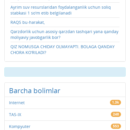
Ayrim suv resurslaridan foydalanganlik uchun soliq
stabkasi 1 so'm etib belgilanadi
RAQS bu-harakat,
Qarzdorlik uchun asosiy qarzdan tashqari yana qanday
moliyaviy javobgarlik bor?
QIZ NOMUSGA CHIDAY OLMAYAPTI. BOLAGA QANDAY
CHORA KO‘RILADI?
Barcha bolimlar
Internet
1.3k
TAS-IX
248
Kompyuter
553