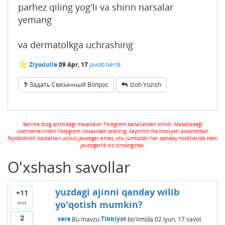
parhez qiling yog'li va shirin narsalar
yemang
va dermatolkga uchrashing
✯
Ziyodulla
09 Apr, 17
javob berdi
Задать Связанный Вопрос
Izoh Yozish
Barcha blog qismidagi maqolalar Telegram kanallardan olindi. Maqoladagi
username/linkni Telegram ilovasidan qidiring. Saytimiz ma'muriyati axborotdan
foydalanish oqibatlari uchun javobgar emas, shu jumladan har qanday holatlarida ham
javobgarlik o'z zimangizda.
O'xshash savollar
yuzdagi ajinni qanday wilib
+11
yo'qotish mumkin?
ovoz
2
sara
Bu mavzu
Tibbiyot
bo'limida
02 Iyun, 17
savol