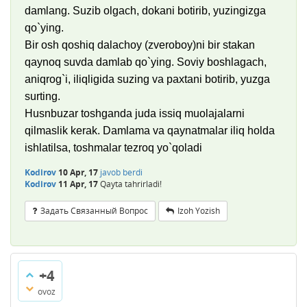
damlang. Suzib olgach, dokani botirib, yuzingizga
qo`ying.
Bir osh qoshiq dalachoy (zveroboy)ni bir stakan
qaynoq suvda damlab qo`ying. Soviy boshlagach,
aniqrog`i, iliqligida suzing va paxtani botirib, yuzga
surting.
Husnbuzar toshganda juda issiq muolajalarni
qilmaslik kerak. Damlama va qaynatmalar iliq holda
ishlatilsa, toshmalar tezroq yo`qoladi
Kodirov
10 Apr, 17
javob berdi
Kodirov
11 Apr, 17
Qayta tahrirladi!
Задать Связанный Вопрос
Izoh Yozish
+4
ovoz