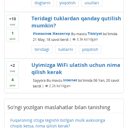
doglarni
yoqotish
usullari
Teridagi tuklardan qanday qutilish
+10
mumkin?
ovoz
1
Исмоилов Жахонгир
Bu mavzu
Tibbiyot
bo'limida
21 May, 18
savol berdi
|
3.3k
ko'rilgan
javob
teridagi
tuklarni
yoqotish
Uyimizga WiFi ulatish uchun nima
+2
qilish kerak
ovoz
4
Sayyora
Bu mavzu
Internet
bo'limida
06 Yan, 20
savol
berdi
|
2.2k
ko'rilgan
javob
So'ngi yozilgan maslahatlar bilan tanishing
Fuqaroning o‘ziga tegishli bo‘lgan mulk auksionga
chiqib ketsa, nima qilish kerak?