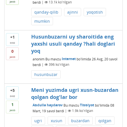
berdi
|
13.1k
ko'rilgan
javob
qanday-qilib
ajinni
yoqotish
mumkin
Husunbuzarni uy sharoitida eng
+1
yaxshi usuli qanday ?hali doglari
ovoz
yoq
0
javob
anonim
Bu mavzu
Internet
bo'limida
26 Avg, 20
savol
berdi
|
396
ko'rilgan
husunbuzar
Meni yuzimda ugri xusn-buzardan
+5
qolgan dog'lar bor
ovoz
1
Abdulla haydarov
Bu mavzu
Tibbiyot
bo'limida
08
Mart, 19
savol berdi
|
1.9k
ko'rilgan
javob
ugri
xusun
buzardan
qolgan