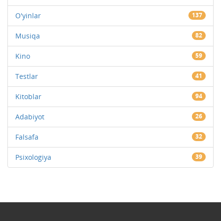
O'yinlar
137
Musiqa
82
Kino
59
Testlar
41
Kitoblar
94
Adabiyot
26
Falsafa
32
Psixologiya
39