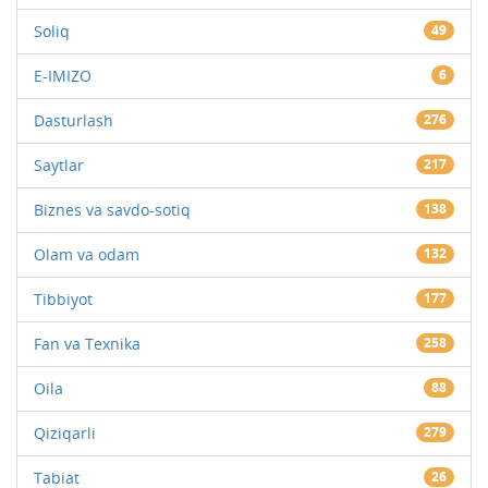
Soliq
49
E-IMIZO
6
Dasturlash
276
Saytlar
217
Biznes va savdo-sotiq
138
Olam va odam
132
Tibbiyot
177
Fan va Texnika
258
Oila
88
Qiziqarli
279
Tabiat
26