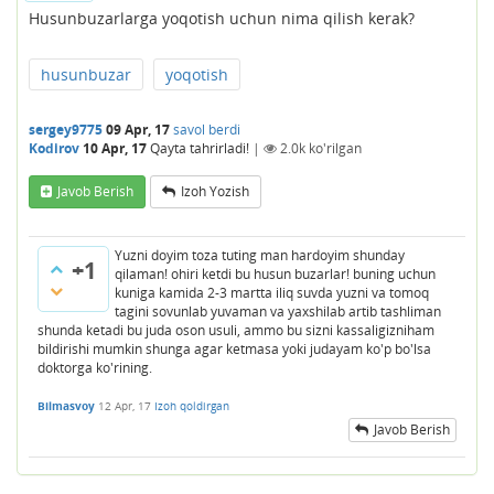
Husunbuzarlarga yoqotish uchun nima qilish kerak?
husunbuzar
yoqotish
sergey9775
09 Apr, 17
savol berdi
Kodirov
10 Apr, 17
Qayta tahrirladi!
|
2.0k
ko'rilgan
Javob Berish
Izoh Yozish
Yuzni doyim toza tuting man hardoyim shunday
+1
qilaman! ohiri ketdi bu husun buzarlar! buning uchun
kuniga kamida 2-3 martta iliq suvda yuzni va tomoq
tagini sovunlab yuvaman va yaxshilab artib tashliman
shunda ketadi bu juda oson usuli, ammo bu sizni kassaligizniham
bildirishi mumkin shunga agar ketmasa yoki judayam ko'p bo'lsa
doktorga ko'rining.
Bilmasvoy
12 Apr, 17
Izoh qoldirgan
Javob Berish