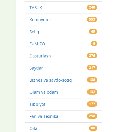
TAS-IX
248
Kompyuter
553
Soliq
49
E-IMIZO
6
Dasturlash
276
Saytlar
217
Biznes va savdo-sotiq
138
Olam va odam
132
Tibbiyot
177
Fan va Texnika
258
Oila
88