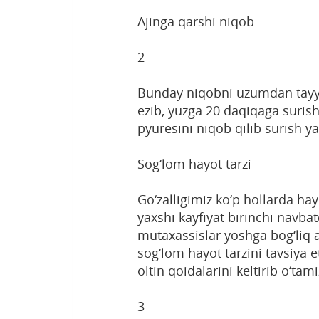
Ajinga qarshi niqob
2
Bunday niqobni uzumdan tayy
ezib, yuzga 20 daqiqaga suris
pyuresini niqob qilib surish yax
Sog‘lom hayot tarzi
Go‘zalligimiz ko‘p hollarda hay
yaxshi kayfiyat birinchi navbat
mutaxassislar yoshga bog‘liq a
sog‘lom hayot tarzini tavsiya 
oltin qoidalarini keltirib o‘tami
3