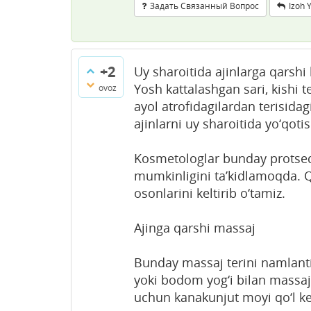
Задать Связанный Вопрос
Izoh 
+2
Uy sharoitida ajinlarga qarshi 
Yosh kattalashgan sari, kishi te
ovoz
ayol atrofidagilardan terisidag
ajinlarni uy sharoitida yo‘qot
Kosmetologlar bunday protsed
mumkinligini ta’kidlamoqda. Q
osonlarini keltirib o‘tamiz.
Ajinga qarshi massaj
Bunday massaj terini namlantir
yoki bodom yog‘i bilan massaj 
uchun kanakunjut moyi qo‘l ke