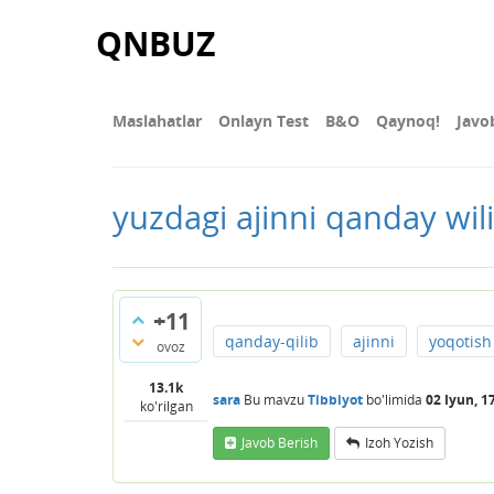
QNBUZ
Maslahatlar
Onlayn Test
В&О
Qaynoq!
Javo
yuzdagi ajinni qanday wi
+11
qanday-qilib
ajinni
yoqotish
ovoz
13.1k
sara
Bu mavzu
Tibbiyot
bo'limida
02 Iyun, 1
ko'rilgan
Javob Berish
Izoh Yozish