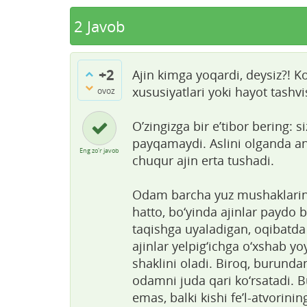
2
Javob
+2
Ajin kimga yoqardi, deysiz?! Ko
xususiyatlari yoki hayot tashvi
ovoz
O’zingizga bir e’tibor bering: s
payqamaydi. Aslini olganda a
Eng zo'r javob
chuqur ajin erta tushadi.
Odam barcha yuz mushaklarini 
hatto, bo‘yinda ajinlar paydo b
taqishga uyaladigan, oqibatda 
ajinlar yelpig‘ichga o‘xshab yoy
shaklini oladi. Biroq, burund
odamni juda qari ko‘rsatadi. 
emas, balki kishi fe’l-atvorini