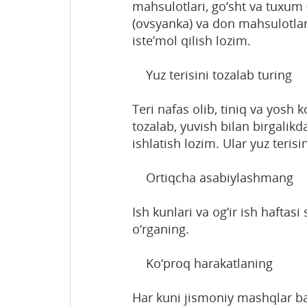
mahsulotlari, go‘sht va tuxum (o
(ovsyanka) va don mahsulotlari 
iste’mol qilish lozim.
Yuz terisini tozalab turing
Teri nafas olib, tiniq va yosh 
tozalab, yuvish bilan birgali
ishlatish lozim. Ular yuz terisi
Ortiqcha asabiylashmang
Ish kunlari va og‘ir ish haftasi
o‘rganing.
Ko‘proq harakatlaning
Har kuni jismoniy mashqlar baj