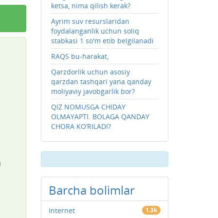
ketsa, nima qilish kerak?
Ayrim suv resurslaridan
foydalanganlik uchun soliq
stabkasi 1 so'm etib belgilanadi
RAQS bu-harakat,
Qarzdorlik uchun asosiy
qarzdan tashqari yana qanday
moliyaviy javobgarlik bor?
QIZ NOMUSGA CHIDAY
OLMAYAPTI. BOLAGA QANDAY
CHORA KO‘RILADI?
a
Barcha bolimlar
Internet
1.3k