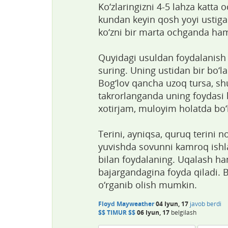
Ko‘zlaringizni 4-5 lahza katta
kundan keyin qosh yoyi ustiga
ko‘zni bir marta ochganda ham
Quyidagi usuldan foydalanish
suring. Uning ustidan bir bo‘l
Bog‘lov qancha uzoq tursa, s
takrorlanganda uning foydasi b
xotirjam, muloyim holatda bo‘l
Terini, ayniqsa, quruq terini n
yuvishda sovunni kamroq ishla
bilan foydalaning. Uqalash ham
bajargandagina foyda qiladi.
o‘rganib olish mumkin.
Floyd Mayweather
04 Iyun, 17
javob berdi
$$ TIMUR $$
06 Iyun, 17
belgilash