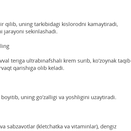
ir qilib, uning tarkibidagi kislorodni kamaytiradi,
i jarayoni sekinlashadi.
ling
al teriga ultrabinafshali krem surib, ko‘zoynak taqib
vaqt qarishiga olib keladi.
boyitib, uning go‘zalligi va yoshligini uzaytiradi.
a sabzavotlar (kletchatka va vitaminlar), dengiz