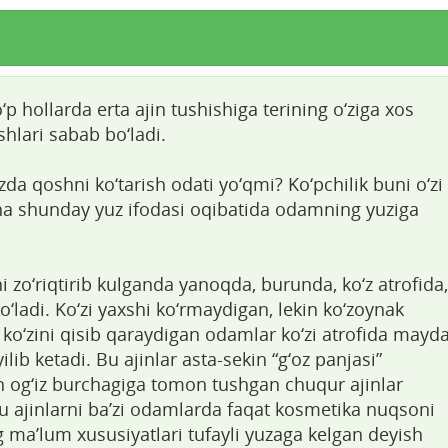
‘p hollarda erta ajin tushishiga terining o‘ziga xos
shlari sabab bo‘ladi.
izda qoshni ko‘tarish odati yo‘qmi? Ko‘pchilik buni o‘zi
na shunday yuz ifodasi oqibatida odamning yuziga
zo‘riqtirib kulganda yanoqda, burunda, ko‘z atrofida,
o‘ladi. Ko‘zi yaxshi ko‘rmaydigan, lekin ko‘zoynak
ko‘zini qisib qaraydigan odamlar ko‘zi atrofida mayd
ilib ketadi. Bu ajinlar asta-sekin “g‘oz panjasi”
an og‘iz burchagiga tomon tushgan chuqur ajinlar
Bu ajinlarni ba’zi odamlarda faqat kosmetika nuqsoni
ng ma’lum xususiyatlari tufayli yuzaga kelgan deyish