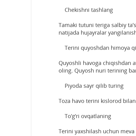
Chekishni tashlang
Tamaki tutuni teriga salbiy ta’s
natijada hujayralar yangilanish
Terini quyoshdan himoya qi
Quyoshli havoga chiqishdan avv
oling. Quyosh nuri terining bar
Piyoda sayr qilib turing
Toza havo terini kislorod bilan 
To‘g‘ri ovqatlaning
Terini yaxshilash uchun meva v