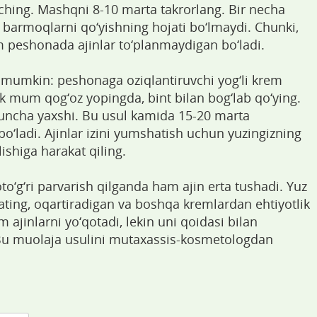
 oching. Mashqni 8-10 marta takrorlang. Bir necha
 barmoqlarni qo‘yishning hojati bo‘lmaydi. Chunki,
 peshonada ajinlar to‘planmaydigan bo‘ladi.
 mumkin: peshonaga oziqlantiruvchi yog‘li krem
ak mum qog‘oz yopingda, bint bilan bog‘lab qo‘ying.
huncha yaxshi. Bu usul kamida 15-20 marta
o‘ladi. Ajinlar izini yumshatish uchun yuzingizning
ishiga harakat qiling.
oto‘g‘ri parvarish qilganda ham ajin erta tushadi. Yuz
ting, oqartiradigan va boshqa kremlardan ehtiyotlik
 ajinlarni yo‘qotadi, lekin uni qoidasi bilan
 Bu muolaja usulini mutaxassis-kosmetologdan