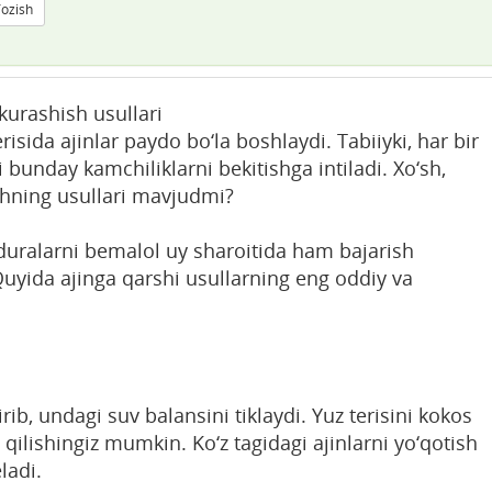
Yozish
kurashish usullari
risida ajinlar paydo bo‘la boshlaydi. Tabiiyki, har bir
i bunday kamchiliklarni bekitishga intiladi. Xo‘sh,
ishning usullari mavjudmi?
uralarni bemalol uy sharoitida ham bajarish
uyida ajinga qarshi usullarning eng oddiy va
ib, undagi suv balansini tiklaydi. Yuz terisini kokos
qilishingiz mumkin. Ko‘z tagidagi ajinlarni yo‘qotish
ladi.