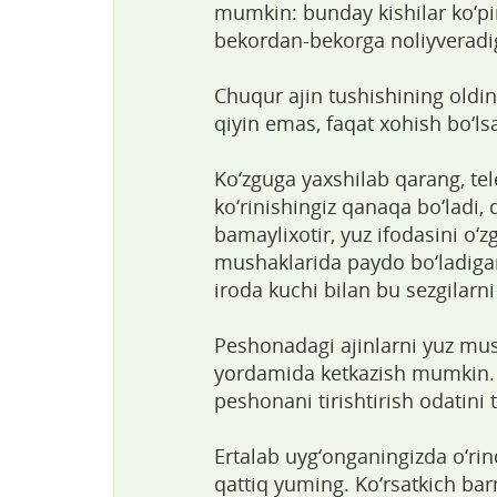
mumkin: bunday kishilar ko‘pi
bekordan-bekorga noliyveradig
Chuqur ajin tushishining oldin
qiyin emas, faqat xohish bo‘ls
Ko‘zguga yaxshilab qarang, te
ko‘rinishingiz qanaqa bo‘ladi, 
bamaylixotir, yuz ifodasini o‘
mushaklarida paydo bo‘ladigan 
iroda kuchi bilan bu sezgilarni
Peshonadagi ajinlarni yuz mu
yordamida ketkazish mumkin. 
peshonani tirishtirish odatini 
Ertalab uyg‘onganingizda o‘r
qattiq yuming. Ko‘rsatkich bar