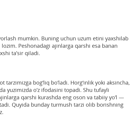
orlash mumkin. Buning uchun uzum etini yaxshilab
h lozim. Peshonadagi ajinlarga qarshi esa banan
shi ta’sir qiladi.
ot tarzimizga bog‘liq bo‘ladi. Horg‘inlik yoki aksincha,
da yuzimizda o‘z ifodasini topadi. Shu tufayli
jinlarga qarshi kurashda eng oson va tabiiy yo‘l —
etadi. Quyida bunday turmush tarzi olib borishning
z.