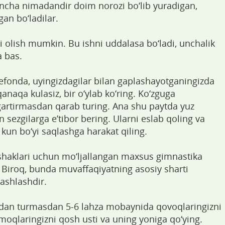
ncha nimadandir doim norozi bo‘lib yuradigan,
an bo‘ladilar.
i olish mumkin. Bu ishni uddalasa bo‘ladi, unchalik
a bas.
lefonda, uyingizdagilar bilan gaplashayotganingizda
qanaqa kulasiz, bir o‘ylab ko‘ring. Ko‘zguga
zgartirmasdan qarab turing. Ana shu paytda yuz
sezgilarga e’tibor bering. Ularni eslab qoling va
 kun bo‘yi saqlashga harakat qiling.
shaklari uchun mo‘ljallangan maxsus gimnastika
Biroq, bunda muvaffaqiyatning asosiy sharti
tashlashdir.
indan turmasdan 5-6 lahza mobaynida qovoqlaringizni
moqlaringizni qosh usti va uning yoniga qo‘ying.