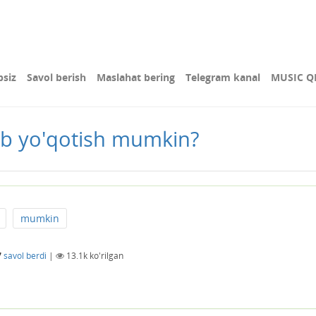
bsiz
Savol berish
Maslahat bering
Telegram kanal
MUSIC Q
lib yo'qotish mumkin?
mumkin
7
savol berdi
|
13.1k
ko'rilgan