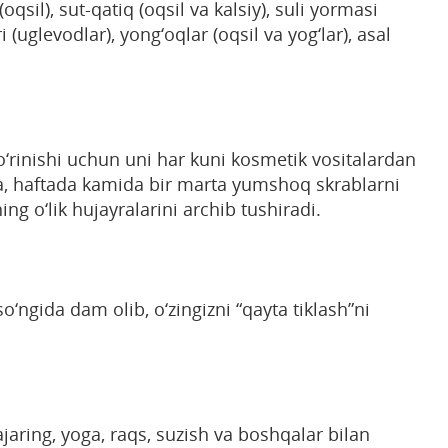
qsil), sut-qatiq (oqsil va kalsiy), suli yormasi
(uglevodlar), yong‘oqlar (oqsil va yog‘lar), asal
ko‘rinishi uchun uni har kuni kosmetik vositalardan
kda, haftada kamida bir marta yumshoq skrablarni
ning o‘lik hujayralarini archib tushiradi.
 so‘ngida dam olib, o‘zingizni “qayta tiklash”ni
aring, yoga, raqs, suzish va boshqalar bilan