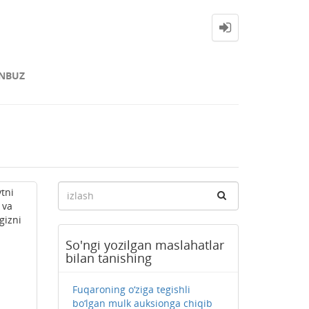
NBUZ
tni
 va
gizni
So'ngi yozilgan maslahatlar
bilan tanishing
Fuqaroning o‘ziga tegishli
bo‘lgan mulk auksionga chiqib