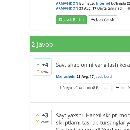
ARMAGIDON
Bu mavzu
Internet
bo'limida
2
ARMAGIDON
23 Avg, 17
Qayta tahrirladi!
|
Javob Berish
Izoh Yozish
2
Javob
+4
Sayt shablonini yangilash ker
ovoz
Manuchehr
23 Avg, 17
javob berdi
Задать Связанный Вопрос
Izoh 
+3
Sayt yaxshi. Har xil skript, m
skriptlarni tashab tursanglar y
ovoz
Saytingizga omad! Yordam kera