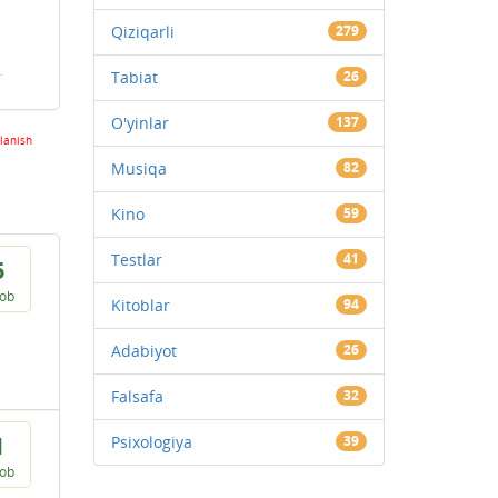
Qiziqarli
279
Tabiat
26
O'yinlar
137
lanish
Musiqa
82
Kino
59
Testlar
41
5
vob
Kitoblar
94
Adabiyot
26
Falsafa
32
1
Psixologiya
39
vob