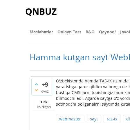
QNBUZ
Maslahatlar
Onlayn Test
В&О
Qaynoq!
Javo
Hamma kutgan sayt Web
O'zbekistonda hamda TAS-IX tizimida 
+9
yaratishga qaror qildim va bunga o'z b
ovoz
boshqa CMS larni topishingiz mumkin. S
bilmoqchi edi. Agarda saytga o'z yord
1.2k
sotmoqchi bo'lganalrni saytimda kuta
ko'rilgan
webmaster
sayt
tas-ix
d