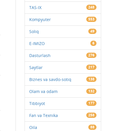
TAS-IX
248
Kompyuter
553
Soliq
49
E-IMIZO
6
Dasturlash
276
Saytlar
217
Biznes va savdo-sotiq
138
Olam va odam
132
Tibbiyot
177
Fan va Texnika
258
Oila
88