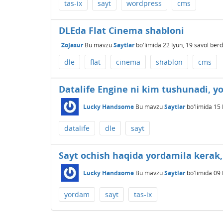
tas-ix
sayt
wordpress
cms
DLEda Flat Cinema shabloni
ZoJasur
Bu mavzu
Saytlar
bo'limida
22 Iyun, 19
savol berd
dle
flat
cinema
shablon
cms
Datalife Engine ni kim tushunadi, yo
Lucky Handsome
Bu mavzu
Saytlar
bo'limida
15 
datalife
dle
sayt
Sayt ochish haqida yordamila kerak, 
Lucky Handsome
Bu mavzu
Saytlar
bo'limida
09 
yordam
sayt
tas-ix