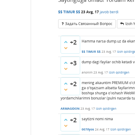
$$ TIMUR $$
23 Avg, 17
javob berdi
Задать Связанный Вопрос
Izoh 
+2
Hamma narsa dump.uz da ekan. K
$$ TIMUR $$
23 Avg, 17
Izoh qoldirg
+3
dump dagi fayilar ochib ketadi v
anonim
23 Avg, 17
Izoh qoldirgan
+2
mening akauntim PREMIUM o'chi
ga o'tqazsam albatta fayllarimn
boshqa shunga o'xshash WebMaste
yordamchilarimni bonuslar (pulni nazarda 
ARMAGIDON
23 Avg, 17
Izoh qoldirgan
+2
saytizni nomi nima
007ilyos
24 Avg, 17
Izoh qoldirgan