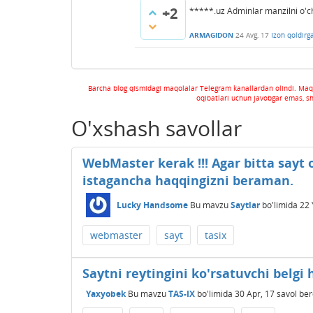
+2
*****.uz Adminlar manzilni o'chir
ARMAGIDON
24 Avg, 17
Izoh qoldirg
Barcha blog qismidagi maqolalar Telegram kanallardan olindi. Maq
oqibatlari uchun javobgar emas, s
O'xshash savollar
WebMaster kerak !!! Agar bitta sayt
istagancha haqqingizni beraman.
Lucky Handsome
Bu mavzu
Saytlar
bo'limida
22 
webmaster
sayt
tasix
Saytni reytingini ko'rsatuvchi belgi
Yaxyobek
Bu mavzu
TAS-IX
bo'limida
30 Apr, 17
savol ber