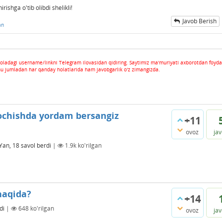
ishga o'tib olibdi shelikli!
Javob Berish
an
oladagi username/linkni Telegram ilovasidan qidiring. Saytimiz ma'muriyati axborotdan foyda
hu jumladan har qanday holatlarida ham javobgarlik o'z zimangizda.
 ochishda yordam bersangiz
+11
ovoz
ja
Yan, 18
savol berdi
|
1.9k
ko'rilgan
 haqida?
+14
di
|
648
ko'rilgan
ovoz
ja