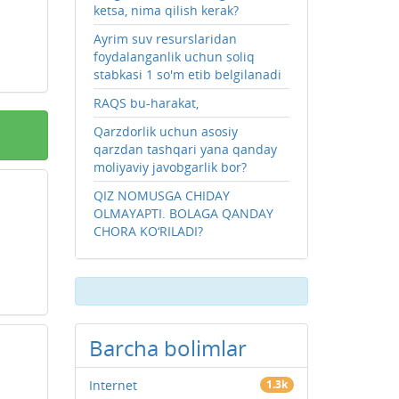
ketsa, nima qilish kerak?
Ayrim suv resurslaridan
foydalanganlik uchun soliq
stabkasi 1 so'm etib belgilanadi
RAQS bu-harakat,
Qarzdorlik uchun asosiy
qarzdan tashqari yana qanday
moliyaviy javobgarlik bor?
QIZ NOMUSGA CHIDAY
OLMAYAPTI. BOLAGA QANDAY
CHORA KO‘RILADI?
Barcha bolimlar
Internet
1.3k