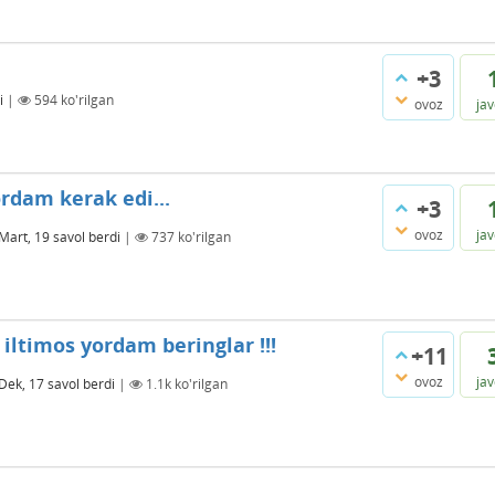
+3
i
|
594
ko'rilgan
ovoz
ja
rdam kerak edi...
+3
ovoz
ja
Mart, 19
savol berdi
|
737
ko'rilgan
iltimos yordam beringlar !!!
+11
ovoz
ja
Dek, 17
savol berdi
|
1.1k
ko'rilgan