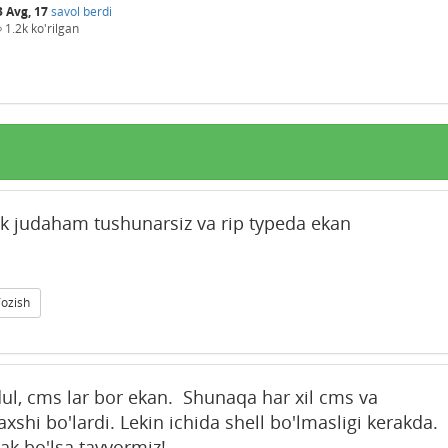
3 Avg, 17
savol berdi
1.2k
ko'rilgan
ak judaham tushunarsiz va rip typeda ekan
Yozish
odul, cms lar bor ekan. Shunaqa har xil cms va
axshi bo'lardi. Lekin ichida shell bo'lmasligi kerakda.
k bo'lsa tayyormiz!