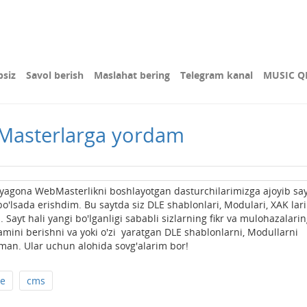
bsiz
Savol berish
Maslahat bering
Telegram kanal
MUSIC Q
Masterlarga yordam
yagona WebMasterlikni boshlayotgan dasturchilarimizga ajoyib say
o'lsada erishdim. Bu saytda siz DLE shablonlari, Modulari, XAK lari
ayt hali yangi bo'lganligi sababli sizlarning fikr va mulohazalarin
amini berishni va yoki o'zi yaratgan DLE shablonlarni, Modullarni
man. Ular uchun alohida sovg'alarim bor!
le
cms