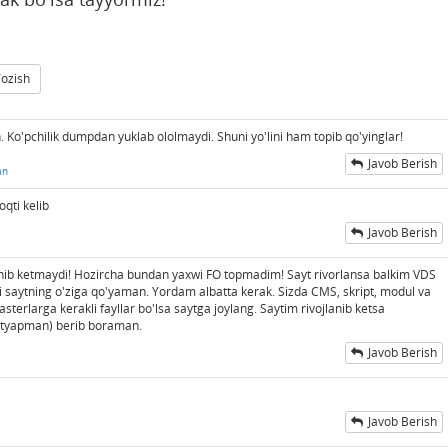
Yozish
o'pchilik dumpdan yuklab ololmaydi. Shuni yo'lini ham topib qo'yinglar!
Javob Berish
an
oqti kelib
Javob Berish
b ketmaydi! Hozircha bundan yaxwi FO topmadim! Sayt rivorlansa balkim VDS
i saytning o'ziga qo'yaman. Yordam albatta kerak. Sizda CMS, skript, modul va
rlarga kerakli fayllar bo'lsa saytga joylang. Saytim rivojlanib ketsa
tutyapman) berib boraman.
Javob Berish
Javob Berish