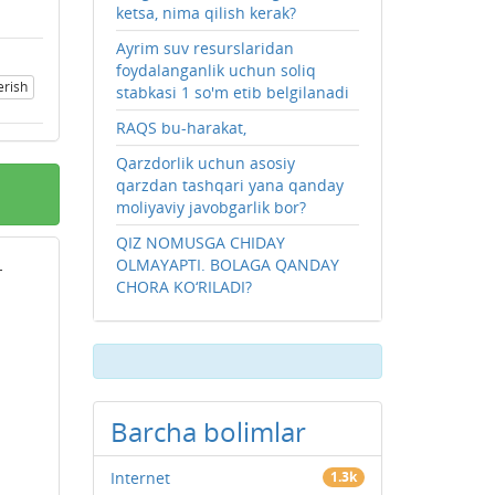
ketsa, nima qilish kerak?
Ayrim suv resurslaridan
foydalanganlik uchun soliq
erish
stabkasi 1 so'm etib belgilanadi
RAQS bu-harakat,
Qarzdorlik uchun asosiy
qarzdan tashqari yana qanday
moliyaviy javobgarlik bor?
QIZ NOMUSGA CHIDAY
OLMAYAPTI. BOLAGA QANDAY
r
CHORA KO‘RILADI?
Barcha bolimlar
Internet
1.3k