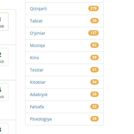
Qiziqarli
279
1
Tabiat
26
vob
O'yinlar
137
Musiqa
82
2
Kino
59
vob
Testlar
41
Kitoblar
94
5
Adabiyot
26
vob
Falsafa
32
Psixologiya
39
3