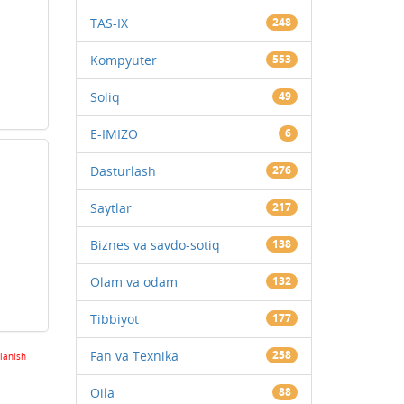
TAS-IX
248
Kompyuter
553
Soliq
49
E-IMIZO
6
Dasturlash
276
Saytlar
217
Biznes va savdo-sotiq
138
Olam va odam
132
Tibbiyot
177
Fan va Texnika
258
lanish
Oila
88