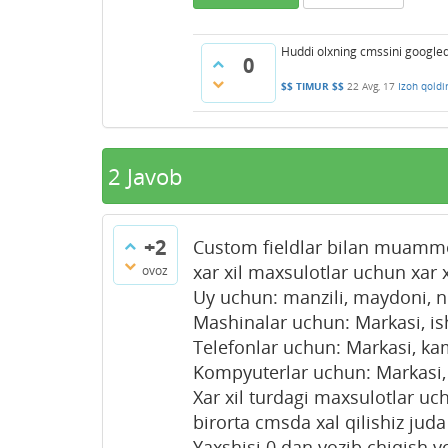
Huddi olxning cmssini googled
0
$$ TIMUR $$
22 Avg, 17
Izoh qoldi
2
Javob
+2
Custom fieldlar bilan muamm
xar xil maxsulotlar uchun xar x
ovoz
Uy uchun: manzili, maydoni, nec
Mashinalar uchun: Markasi, ish
Telefonlar uchun: Markasi, kame
Kompyuterlar uchun: Markasi, x
Xar xil turdagi maxsulotlar uc
birorta cmsda xal qilishiz jud
Yaxshisi 0 dan yozib chiqish yo'