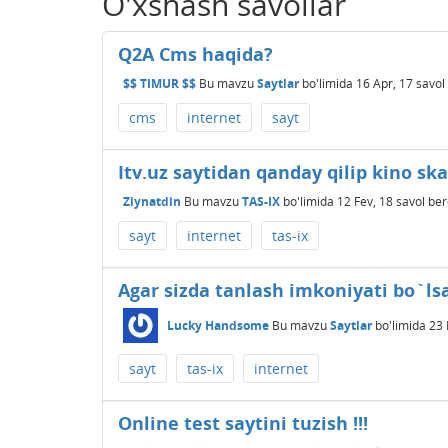
O'xshash savollar
Q2A Cms haqida?
$$ TIMUR $$
Bu mavzu
Saytlar
bo'limida
16 Apr, 17
savol
cms
internet
sayt
Itv.uz saytidan qanday qilip kino ska
Ziynatdin
Bu mavzu
TAS-IX
bo'limida
12 Fev, 18
savol ber
sayt
internet
tas-ix
Agar sizda tanlash imkoniyati bo`lsa
Lucky Handsome
Bu mavzu
Saytlar
bo'limida
23 
sayt
tas-ix
internet
Online test saytini tuzish !!!