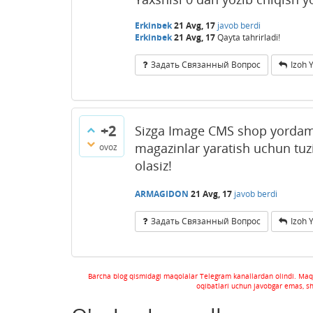
Erkinbek
21 Avg, 17
javob berdi
Erkinbek
21 Avg, 17
Qayta tahrirladi!
Задать Связанный Вопрос
Izoh 
+2
Sizga Image CMS shop yordam 
magazinlar yaratish uchun tuz
ovoz
olasiz!
ARMAGIDON
21 Avg, 17
javob berdi
Задать Связанный Вопрос
Izoh 
Barcha blog qismidagi maqolalar Telegram kanallardan olindi. Maq
oqibatlari uchun javobgar emas, s