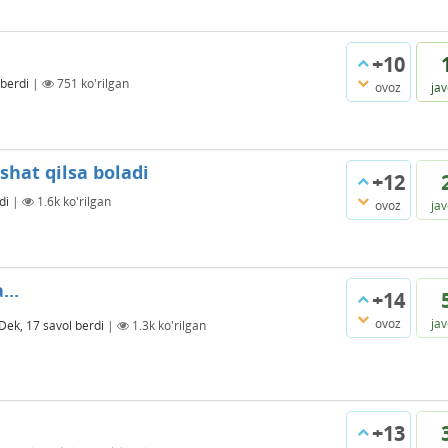
+10
 berdi
|
751
ko'rilgan
ovoz
ja
shat qilsa boladi
+12
di
|
1.6k
ko'rilgan
ovoz
ja
...
+14
ovoz
ja
Dek, 17
savol berdi
|
1.3k
ko'rilgan
+13