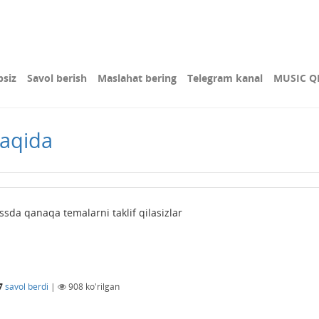
bsiz
Savol berish
Maslahat bering
Telegram kanal
MUSIC Q
haqida
sda qanaqa temalarni taklif qilasizlar
7
savol berdi
|
908
ko'rilgan