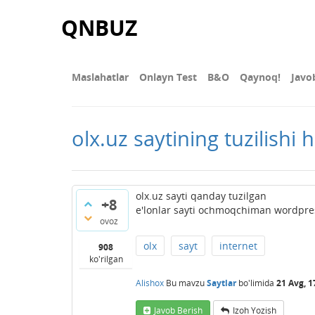
QNBUZ
Maslahatlar
Onlayn Test
В&О
Qaynoq!
Javo
olx.uz saytining tuzilishi 
olx.uz sayti qanday tuzilgan
+8
e'lonlar sayti ochmoqchiman wordpres
ovoz
olx
sayt
internet
908
ko'rilgan
Alishox
Bu mavzu
Saytlar
bo'limida
21 Avg, 1
Javob Berish
Izoh Yozish