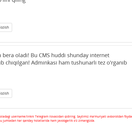
Yozish
bera oladi! Bu CMS huddi shunday internet
ib chiqilgan! Adminkasi ham tushunarli tez o'rganib
Yozish
oladagi username/linkni Telegram ilovasidan qidiring. Saytimiz ma'muriyati axborotdan foyda
hu jumladan har qanday holatlarida ham javobgarlik o'z zimangizda.