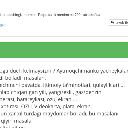
an topishingiz mumkin. Faqat pullik menimcha 700 rub atrofida.
Javob B
rgan
oga duch kelmaysizmi? Aytmoqchimanku yacheykala
il bo'ladi, masalan:
hinchi qavatda, ijtimoiy ta'minotlari, qulayliklari ...
lab chiqarilgan yili, yangi/eski, gaz/benzin
rasi, batareykasi, ozu, ekran ...
otirasi, OZU, Videokarta, plata, ekran
hun xar xil turdagi maydonlar bo'ladi, bu masalani
a qiyin masala
lini qiling