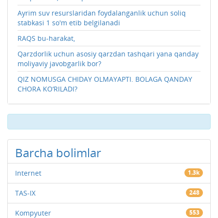
Ayrim suv resurslaridan foydalanganlik uchun soliq
stabkasi 1 so'm etib belgilanadi
RAQS bu-harakat,
Qarzdorlik uchun asosiy qarzdan tashqari yana qanday
moliyaviy javobgarlik bor?
QIZ NOMUSGA CHIDAY OLMAYAPTI. BOLAGA QANDAY
CHORA KO‘RILADI?
Barcha bolimlar
Internet
1.3k
TAS-IX
248
Kompyuter
553