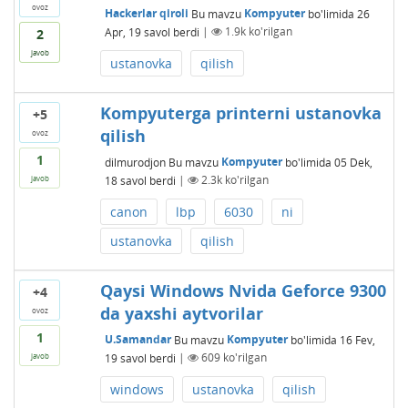
ovoz
Hackerlar qiroli
Bu mavzu
Kompyuter
bo'limida
26
Apr, 19
savol berdi
|
1.9k
ko'rilgan
2
javob
ustanovka
qilish
Kompyuterga printerni ustanovka
+5
qilish
ovoz
1
dilmurodjon
Bu mavzu
Kompyuter
bo'limida
05 Dek,
18
savol berdi
|
2.3k
ko'rilgan
javob
canon
lbp
6030
ni
ustanovka
qilish
Qaysi Windows Nvida Geforce 9300
+4
da yaxshi aytvorilar
ovoz
1
U.Samandar
Bu mavzu
Kompyuter
bo'limida
16 Fev,
19
savol berdi
|
609
ko'rilgan
javob
windows
ustanovka
qilish