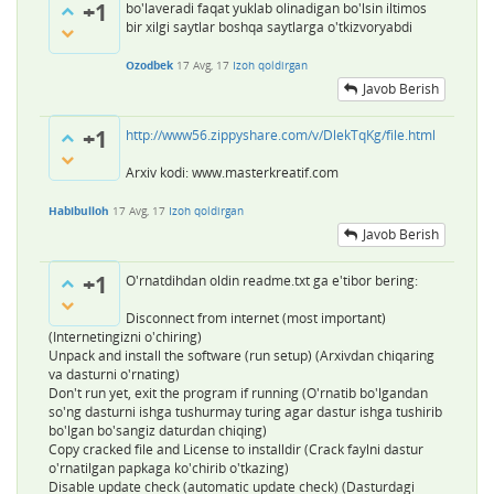
+1
bo'laveradi faqat yuklab olinadigan bo'lsin iltimos
bir xilgi saytlar boshqa saytlarga o'tkizvoryabdi
Ozodbek
17 Avg, 17
Izoh qoldirgan
Javob Berish
+1
http://www56.zippyshare.com/v/DlekTqKg/file.html
Arxiv kodi: www.masterkreatif.com
Habibulloh
17 Avg, 17
Izoh qoldirgan
Javob Berish
+1
O'rnatdihdan oldin readme.txt ga e'tibor bering:
Disconnect from internet (most important)
(Internetingizni o'chiring)
Unpack and install the software (run setup) (Arxivdan chiqaring
va dasturni o'rnating)
Don't run yet, exit the program if running (O'rnatib bo'lgandan
so'ng dasturni ishga tushurmay turing agar dastur ishga tushirib
bo'lgan bo'sangiz daturdan chiqing)
Copy cracked file and License to installdir (Crack faylni dastur
o'rnatilgan papkaga ko'chirib o'tkazing)
Disable update check (automatic update check) (Dasturdagi