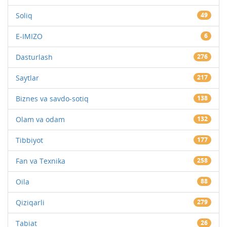
Soliq
49
E-IMIZO
6
Dasturlash
276
Saytlar
217
Biznes va savdo-sotiq
138
Olam va odam
132
Tibbiyot
177
Fan va Texnika
258
Oila
88
Qiziqarli
279
Tabiat
26