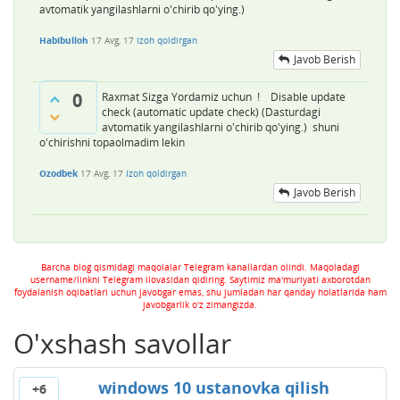
avtomatik yangilashlarni o'chirib qo'ying.)
Habibulloh
17 Avg, 17
Izoh qoldirgan
Javob Berish
0
Raxmat Sizga Yordamiz uchun ! Disable update
check (automatic update check) (Dasturdagi
avtomatik yangilashlarni o'chirib qo'ying.) shuni
o'chirishni topaolmadim lekin
Ozodbek
17 Avg, 17
Izoh qoldirgan
Javob Berish
Barcha blog qismidagi maqolalar Telegram kanallardan olindi. Maqoladagi
username/linkni Telegram ilovasidan qidiring. Saytimiz ma'muriyati axborotdan
foydalanish oqibatlari uchun javobgar emas, shu jumladan har qanday holatlarida ham
javobgarlik o'z zimangizda.
O'xshash savollar
windows 10 ustanovka qilish
+6