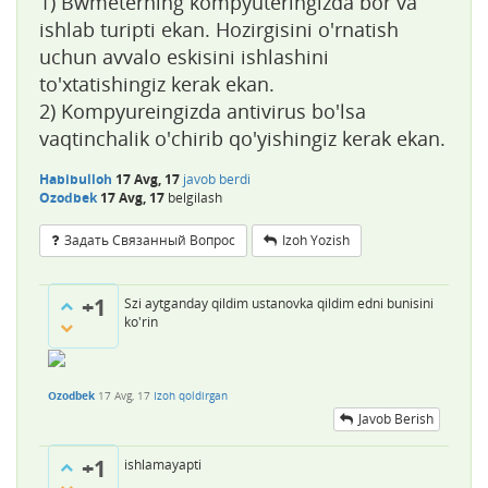
1) Bwmeterning kompyuteringizda bor va
ishlab turipti ekan. Hozirgisini o'rnatish
uchun avvalo eskisini ishlashini
to'xtatishingiz kerak ekan.
2) Kompyureingizda antivirus bo'lsa
vaqtinchalik o'chirib qo'yishingiz kerak ekan.
Habibulloh
17 Avg, 17
javob berdi
Ozodbek
17 Avg, 17
belgilash
Задать Связанный Вопрос
Izoh Yozish
+1
Szi aytganday qildim ustanovka qildim edni bunisini
ko'rin
Ozodbek
17 Avg, 17
Izoh qoldirgan
Javob Berish
+1
ishlamayapti