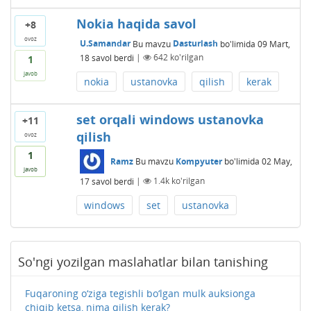
Nokia haqida savol
+8
ovoz
U.Samandar
Bu mavzu
Dasturlash
bo'limida
09 Mart,
18
savol berdi
|
642
ko'rilgan
1
javob
nokia
ustanovka
qilish
kerak
set orqali windows ustanovka
+11
qilish
ovoz
1
Ramz
Bu mavzu
Kompyuter
bo'limida
02 May,
javob
17
savol berdi
|
1.4k
ko'rilgan
windows
set
ustanovka
So'ngi yozilgan maslahatlar bilan tanishing
Fuqaroning o‘ziga tegishli bo‘lgan mulk auksionga
chiqib ketsa, nima qilish kerak?