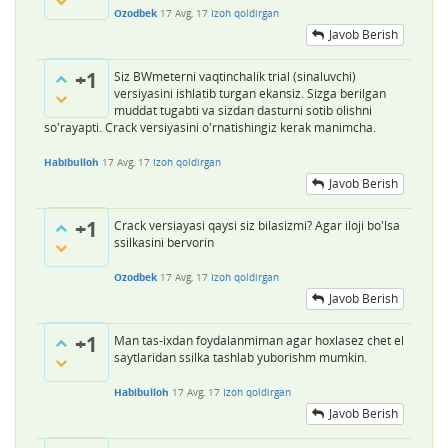
Ozodbek
17 Avg, 17
Izoh qoldirgan
Javob Berish
+1
Siz BWmeterni vaqtinchalik trial (sinaluvchi)
versiyasini ishlatib turgan ekansiz. Sizga berilgan
muddat tugabti va sizdan dasturni sotib olishni
so'rayapti. Crack versiyasini o'rnatishingiz kerak manimcha.
Habibulloh
17 Avg, 17
Izoh qoldirgan
Javob Berish
+1
Crack versiayasi qaysi siz bilasizmi? Agar iloji bo'lsa
ssilkasini bervorin
Ozodbek
17 Avg, 17
Izoh qoldirgan
Javob Berish
+1
Man tas-ixdan foydalanmiman agar hoxlasez chet el
saytlaridan ssilka tashlab yuborishm mumkin.
Habibulloh
17 Avg, 17
Izoh qoldirgan
Javob Berish