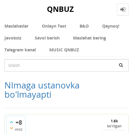
QNBUZ
Maslahatlar
Onlayn Test
В&О
Qaynoq!
Javobsiz
Savol berish
Maslahat bering
Telegram kanal
MUSIC QNBUZ
NImaga ustanovka
bo'lmayapti
+8
1.6k
ko'rilgan
ovoz