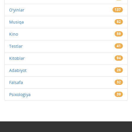
O'yinlar
137
Musiqa
82
Kino
59
Testlar
41
Kitoblar
94
Adabiyot
26
Falsafa
32
Psixologiya
39