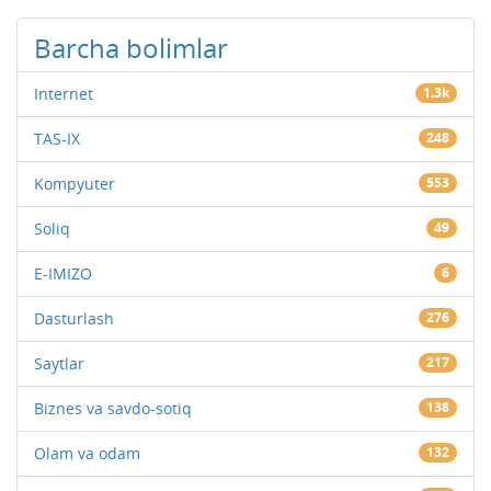
Barcha bolimlar
Internet
1.3k
TAS-IX
248
Kompyuter
553
Soliq
49
E-IMIZO
6
Dasturlash
276
Saytlar
217
Biznes va savdo-sotiq
138
Olam va odam
132