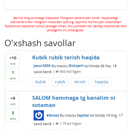
Barcha blog qismidagi maqolalar Telegram kanallardan olindi. Maqoladagi
username/linkni Telegram ilovasidan qidiring. Saytimiz ma'muriyati axborotdan
foydalanish oqibatlari uchun javobgar emas, shu jumladan har qanday holatlarida ham
javobgarlik o'z zimangizda.
O'xshash savollar
Kubik rubik terish haqida
+10
ovoz
jasur2000
Bu mavzu
Qiziqarli
bo'limida
08 Fev, 18
savol berdi
|
943
ko'rilgan
1
javob
kubik
rubik
terish
haqida
SALOM hammaga tg kanalim ni
+9
sotaman
ovoz
3
#Ghost
Bu mavzu
Saytlar
bo'limida
19 Avg, 17
javob
savol berdi
|
1.7k
ko'rilgan