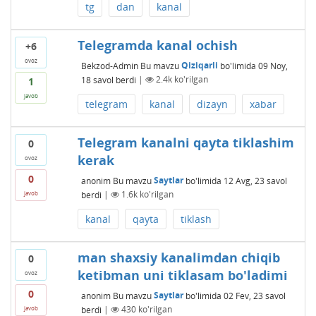
tg
dan
kanal
Telegramda kanal ochish
+6
ovoz
Bekzod-Admin
Bu mavzu
Qiziqarli
bo'limida
09 Noy,
18
savol berdi
|
2.4k
ko'rilgan
1
javob
telegram
kanal
dizayn
xabar
Telegram kanalni qayta tiklashim
0
kerak
ovoz
0
anonim
Bu mavzu
Saytlar
bo'limida
12 Avg, 23
savol
berdi
|
1.6k
ko'rilgan
javob
kanal
qayta
tiklash
man shaxsiy kanalimdan chiqib
0
ketibman uni tiklasam bo'ladimi
ovoz
0
anonim
Bu mavzu
Saytlar
bo'limida
02 Fev, 23
savol
berdi
|
430
ko'rilgan
javob