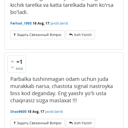
kichik tarelka va katta tarelkada ham ko'rsa
bo'ladi.
Farhod_1993
16 Avg, 17
javob berdi
Задать Связанный Вопрос
Izoh Yozish
+1
ovoz
Parbalka tushinmagan odam uchun juda
murakkab narsa, chastota signal nastroyka
biss kod deganday. Eng yaxshi yo'li usta
chaqirasiz sizga maslaxat !!!
Shox9600
18 Avg, 17
javob berdi
Задать Связанный Вопрос
Izoh Yozish