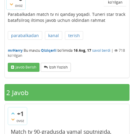
ko'rilgan
ovoz
Parabalkadan match tv ni qanday yoqadi. Tuneri star track
batafsilroq iltimos javob uchun oldindan rahmat
parabalkadan
kanal
terish
mrHarry
Bu mavzu
Qiziqarli
bo'limida
16 Avg, 17
savol berdi
|
718
ko'rilgan
Javob Berish
Izoh Yozish
2
Javob
+1
ovoz
Match tv 90-gradusda yamal sputnigida,