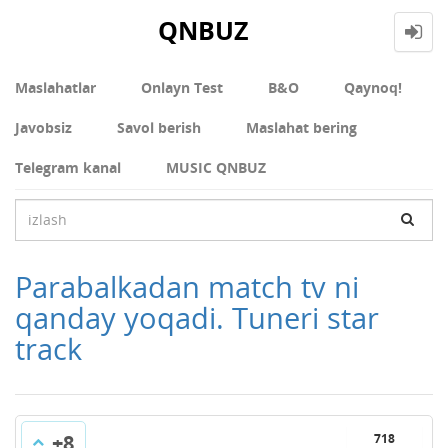
QNBUZ
Maslahatlar
Onlayn Test
В&О
Qaynoq!
Javobsiz
Savol berish
Maslahat bering
Telegram kanal
MUSIC QNBUZ
Parabalkadan match tv ni
qanday yoqadi. Tuneri star
track
+8
718