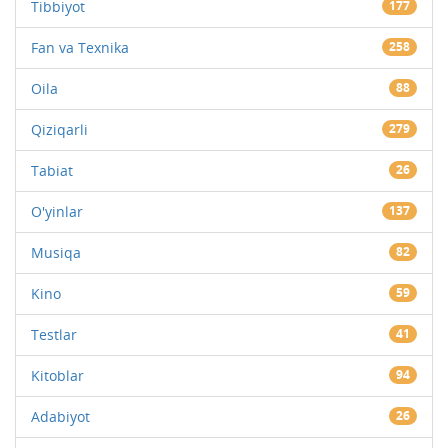
Tibbiyot
177
Fan va Texnika
258
Oila
88
Qiziqarli
279
Tabiat
26
O'yinlar
137
Musiqa
82
Kino
59
Testlar
41
Kitoblar
94
Adabiyot
26