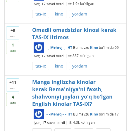
Avg, 17
savol berdi
|
1.9k
ko'rilgan
tas-ix
kino
yordam
Omadli omadsizlar kinosi kerak
+9
TAS-IX iltimos
ovoz
1
-_-Mehroj-_-IHT
Bu mavzu
Kino
bo'limida
09
javob
Avg, 17
savol berdi
|
887
ko'rilgan
tas-ix
kino
yordam
Manga inglizcha kinolar
+11
kerak.Bema'ni(ya'ni faxsh,
ovoz
shahvoniy) joylari yo'q bo'lgan
4
English kinolar TAS-IX?
javob
-_-Mehroj-_-IHT
Bu mavzu
Kino
bo'limida
17
Iyun, 17
savol berdi
|
4.3k
ko'rilgan