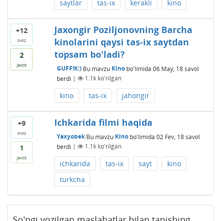
saytlar
tas-ix
kerakli
kino
Jaxongir Poziljonovning Barcha
+12
kinolarini qaysi tas-ix saytdan
ovoz
topsam bo'ladi?
2
javob
GUFF!K:)
Bu mavzu
Kino
bo'limida
06 May, 18
savol
berdi
|
1.1k
ko'rilgan
kino
tas-ix
jahongir
Ichkarida filmi haqida
+9
ovoz
Yaxyobek
Bu mavzu
Kino
bo'limida
02 Fev, 18
savol
berdi
|
1.1k
ko'rilgan
1
javob
ichkarida
tas-ix
sayt
kino
turkcha
So'ngi yozilgan maslahatlar bilan tanishing