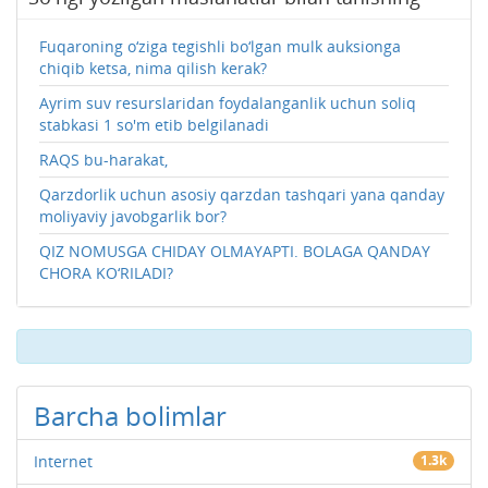
Fuqaroning o‘ziga tegishli bo‘lgan mulk auksionga
chiqib ketsa, nima qilish kerak?
Ayrim suv resurslaridan foydalanganlik uchun soliq
stabkasi 1 so'm etib belgilanadi
RAQS bu-harakat,
Qarzdorlik uchun asosiy qarzdan tashqari yana qanday
moliyaviy javobgarlik bor?
QIZ NOMUSGA CHIDAY OLMAYAPTI. BOLAGA QANDAY
CHORA KO‘RILADI?
Barcha bolimlar
Internet
1.3k