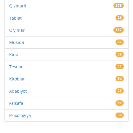
Qiziqarli
279
Tabiat
26
O'yinlar
137
Musiqa
82
Kino
59
Testlar
41
Kitoblar
94
Adabiyot
26
Falsafa
32
Psixologiya
39