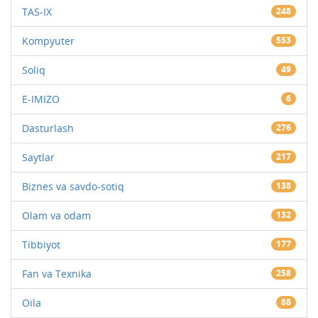
TAS-IX
248
Kompyuter
553
Soliq
49
E-IMIZO
6
Dasturlash
276
Saytlar
217
Biznes va savdo-sotiq
138
Olam va odam
132
Tibbiyot
177
Fan va Texnika
258
Oila
88