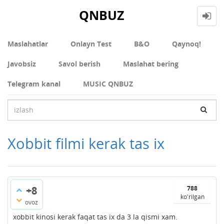
QNBUZ
Maslahatlar
Onlayn Test
В&О
Qaynoq!
Javobsiz
Savol berish
Maslahat bering
Telegram kanal
MUSIC QNBUZ
Xobbit filmi kerak tas ix
+8
788
ko'rilgan
ovoz
xobbit kinosi kerak faqat tas ix da 3 la qismi xam.