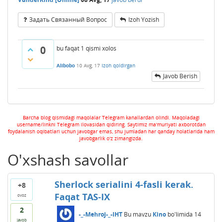
Задать Связанный Вопрос
Izoh Yozish
0
bu faqat 1 qismi xolos
Alibobo
10 Avg, 17
Izoh qoldirgan
Javob Berish
Barcha blog qismidagi maqolalar Telegram kanallardan olindi. Maqoladagi
username/linkni Telegram ilovasidan qidiring. Saytimiz ma'muriyati axborotdan
foydalanish oqibatlari uchun javobgar emas, shu jumladan har qanday holatlarida ham
javobgarlik o'z zimangizda.
O'xshash savollar
Sherlock serialini 4-fasli kerak.
+8
Faqat TAS-IX
ovoz
2
-_-Mehroj-_-IHT
Bu mavzu
Kino
bo'limida
14
javob