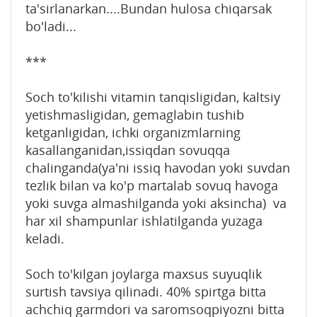
ta'sirlanarkan....Bundan hulosa chiqarsak
bo'ladi...
***
Soch to'kilishi vitamin tanqisligidan, kaltsiy
yetishmasligidan, gemaglabin tushib
ketganligidan, ichki organizmlarning
kasallanganidan,issiqdan sovuqqa
chalinganda(ya'ni issiq havodan yoki suvdan
tezlik bilan va ko'p martalab sovuq havoga
yoki suvga almashilganda yoki aksincha) va
har xil shampunlar ishlatilganda yuzaga
keladi.
Soch to'kilgan joylarga maxsus suyuqlik
surtish tavsiya qilinadi. 40% spirtga bitta
achchiq garmdori va saromsoqpiyozni bitta