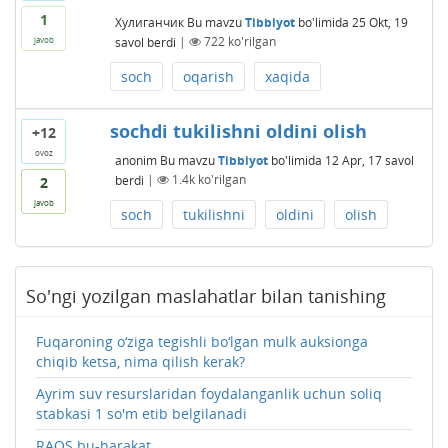
1
Хулиганчик
Bu mavzu
Tibbiyot
bo'limida
25 Okt, 19
savol berdi
|
722
ko'rilgan
javob
soch
oqarish
xaqida
sochdi tukilishni oldini olish
+12
ovoz
anonim
Bu mavzu
Tibbiyot
bo'limida
12 Apr, 17
savol
berdi
|
1.4k
ko'rilgan
2
javob
soch
tukilishni
oldini
olish
So'ngi yozilgan maslahatlar bilan tanishing
Fuqaroning o‘ziga tegishli bo‘lgan mulk auksionga
chiqib ketsa, nima qilish kerak?
Ayrim suv resurslaridan foydalanganlik uchun soliq
stabkasi 1 so'm etib belgilanadi
RAQS bu-harakat,