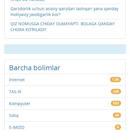
Qarzdorlik uchun asosiy qarzdan tashqari yana qanday
moliyaviy javobgarlik bor?
QIZ NOMUSGA CHIDAY OLMAYAPTI. BOLAGA QANDAY
CHORA KO‘RILADI?
Barcha bolimlar
Internet
1.3k
TAS-IX
248
Kompyuter
553
Soliq
49
E-IMIZO
6