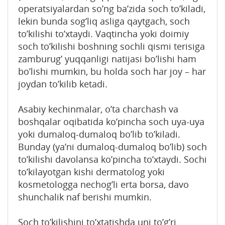
operatsiyalardan so’ng ba’zida soch to’kiladi,
lekin bunda sog’liq asliga qaytgach, soch
to’kilishi to’xtaydi. Vaqtincha yoki doimiy
soch to’kilishi boshning sochli qismi terisiga
zamburug’ yuqqanligi natijasi bo’lishi ham
bo’lishi mumkin, bu holda soch har joy – har
joydan to’kilib ketadi.
Asabiy kechinmalar, o’ta charchash va
boshqalar oqibatida ko’pincha soch uya-uya
yoki dumaloq-dumaloq bo’lib to’kiladi.
Bunday (ya’ni dumaloq-dumaloq bo’lib) soch
to’kilishi davolansa ko’pincha to’xtaydi. Sochi
to’kilayotgan kishi dermatolog yoki
kosmetologga nechog’li erta borsa, davo
shunchalik naf berishi mumkin.
Soch to’kilishini to’xtatishda uni to’g’ri