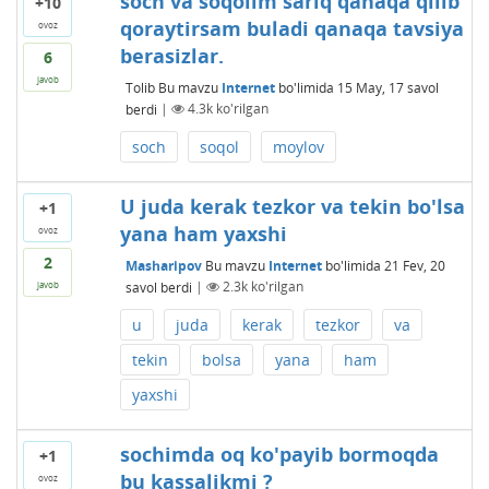
soch va soqolim sariq qanaqa qilib
+10
qoraytirsam buladi qanaqa tavsiya
ovoz
berasizlar.
6
javob
Tolib
Bu mavzu
Internet
bo'limida
15 May, 17
savol
berdi
|
4.3k
ko'rilgan
soch
soqol
moylov
U juda kerak tezkor va tekin bo'lsa
+1
yana ham yaxshi
ovoz
2
Masharipov
Bu mavzu
Internet
bo'limida
21 Fev, 20
savol berdi
|
2.3k
ko'rilgan
javob
u
juda
kerak
tezkor
va
tekin
bolsa
yana
ham
yaxshi
sochimda oq ko'payib bormoqda
+1
bu kassalikmi ?
ovoz