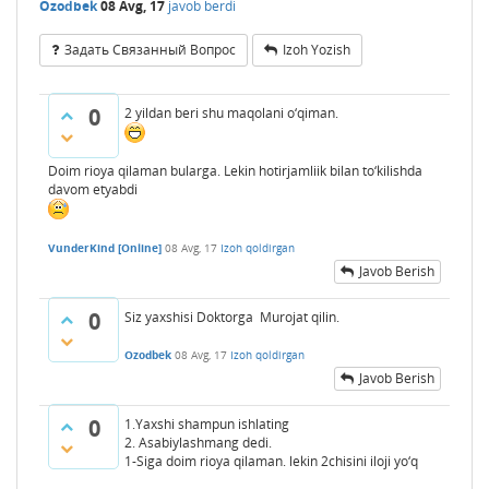
Ozodbek
08 Avg, 17
javob berdi
Задать Связанный Вопрос
Izoh Yozish
0
2 yildan beri shu maqolani o‘qiman.
Doim rioya qilaman bularga. Lekin hotirjamliik bilan to‘kilishda
davom etyabdi
VunderKind [Online]
08 Avg, 17
Izoh qoldirgan
Javob Berish
0
Siz yaxshisi Doktorga Murojat qilin.
Ozodbek
08 Avg, 17
Izoh qoldirgan
Javob Berish
0
1.Yaxshi shampun ishlating
2. Asabiylashmang dedi.
1-Siga doim rioya qilaman. lekin 2chisini iloji yo‘q