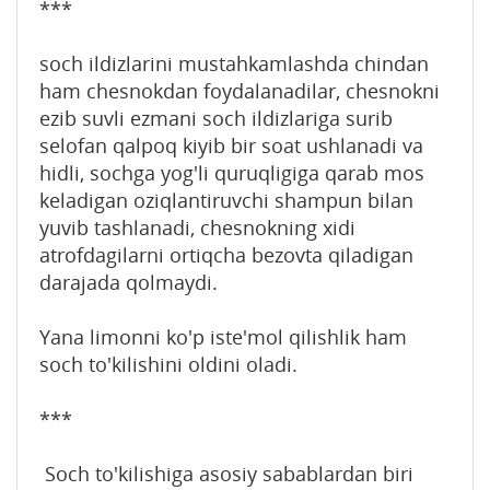
***
soch ildizlarini mustahkamlashda chindan
ham chesnokdan foydalanadilar, chesnokni
ezib suvli ezmani soch ildizlariga surib
selofan qalpoq kiyib bir soat ushlanadi va
hidli, sochga yog'li quruqligiga qarab mos
keladigan oziqlantiruvchi shampun bilan
yuvib tashlanadi, chesnokning xidi
atrofdagilarni ortiqcha bezovta qiladigan
darajada qolmaydi.
Yana limonni ko'p iste'mol qilishlik ham
soch to'kilishini oldini oladi.
***
Soch to'kilishiga asosiy sabablardan biri