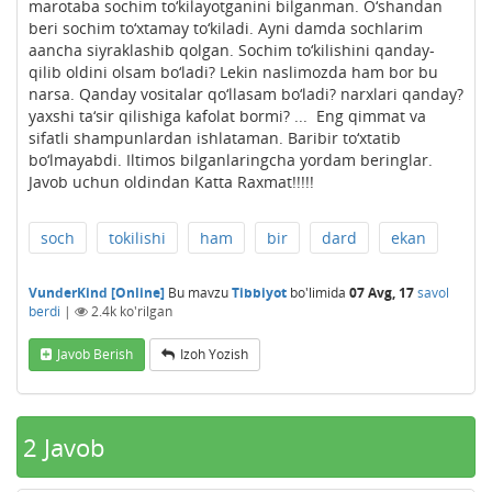
marotaba sochim to‘kilayotganini bilganman. O‘shandan
beri sochim to‘xtamay to‘kiladi. Ayni damda sochlarim
aancha siyraklashib qolgan. Sochim to‘kilishini qanday-
qilib oldini olsam bo‘ladi? Lekin naslimozda ham bor bu
narsa. Qanday vositalar qo‘llasam bo‘ladi? narxlari qanday?
yaxshi ta‘sir qilishiga kafolat bormi? ... Eng qimmat va
sifatli shampunlardan ishlataman. Baribir to‘xtatib
bo‘lmayabdi. Iltimos bilganlaringcha yordam beringlar.
Javob uchun oldindan Katta Raxmat!!!!!
soch
tokilishi
ham
bir
dard
ekan
VunderKind [Online]
Bu mavzu
Tibbiyot
bo'limida
07 Avg, 17
savol
berdi
|
2.4k
ko'rilgan
Javob Berish
Izoh Yozish
2
Javob