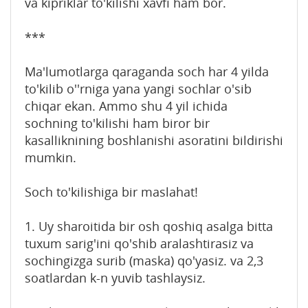
va kipriklar to'kilishi xavfi ham bor.
***
Ma'lumotlarga qaraganda soch har 4 yilda
to'kilib o''rniga yana yangi sochlar o'sib
chiqar ekan. Ammo shu 4 yil ichida
sochning to'kilishi ham biror bir
kasalliknining boshlanishi asoratini bildirishi
mumkin.
Soch to'kilishiga bir maslahat!
1. Uy sharoitida bir osh qoshiq asalga bitta
tuxum sarig'ini qo'shib aralashtirasiz va
sochingizga surib (maska) qo'yasiz. va 2,3
soatlardan k-n yuvib tashlaysiz.