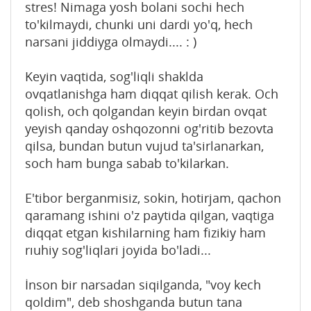
stres! Nimaga yosh bolani sochi hech
to'kilmaydi, chunki uni dardi yo'q, hech
narsani jiddiyga olmaydi.... : )
Keyin vaqtida, sog'liqli shaklda
ovqatlanishga ham diqqat qilish kerak. Och
qolish, och qolgandan keyin birdan ovqat
yeyish qanday oshqozonni og'ritib bezovta
qilsa, bundan butun vujud ta'sirlanarkan,
soch ham bunga sabab to'kilarkan.
E'tibor berganmisiz, sokin, hotirjam, qachon
qaramang ishini o'z paytida qilgan, vaqtiga
diqqat etgan kishilarning ham fizikiy ham
rıuhiy sog'liqlari joyida bo'ladi...
İnson bir narsadan siqilganda, "voy kech
qoldim", deb shoshganda butun tana