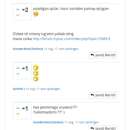
+2
yuladigan qizlar, hozir sochdan yulmay qo‘ygan
O‘zbek tili imloviy lug‘atini yuklab oling
mana ssilka
http://forum.ziyouz.com/index.php?topic=5989.0
VunderKind [Online]
10 Avg, 17
Izoh qoldirgan
Javob Berish
+1
GUFF!K:)
10 Avg, 17
Izoh qoldirgan
Javob Berish
+1
haa peshonaga uryabsiz???
Yuklolmadizmi ??? :)
VunderKind [Online]
11 Avg, 17
Izoh qoldirgan
Javob Berish