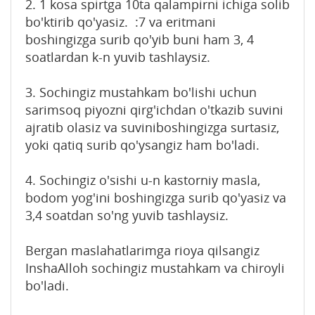
2. 1 kosa spirtga 10ta qalampirni ichiga solib
bo'ktirib qo'yasiz. :7 va eritmani
boshingizga surib qo'yib buni ham 3, 4
soatlardan k-n yuvib tashlaysiz.
3. Sochingiz mustahkam bo'lishi uchun
sarimsoq piyozni qirg'ichdan o'tkazib suvini
ajratib olasiz va suviniboshingizga surtasiz,
yoki qatiq surib qo'ysangiz ham bo'ladi.
4. Sochingiz o'sishi u-n kastorniy masla,
bodom yog'ini boshingizga surib qo'yasiz va
3,4 soatdan so'ng yuvib tashlaysiz.
Bergan maslahatlarimga rioya qilsangiz
InshaAlloh sochingiz mustahkam va chiroyli
bo'ladi.