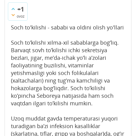
+1
ovoz
Soch to'kilishi - sababi va oldini olish yo'llari
Soch to’kilishi xilma-xil sabablarga bog’liq.
Barvaqt sovh to’kilishi ichki sekretsiya
bezlari, jigar, me’da-ichak yo’li a’zolari
faoliyatining buzilishi, vitaminlar
yetishmasligi yoki soch folikulalari
(xaltachalari) ning tug’ma kamchiligi va
hokazolarga bog’liqdir. Soch to’kilishi
ko’pincha Seboreya natijasida ham soch
vaqtdan ilgari to’kilishi mumkin.
Uzoq muddat gavda temperaturasi yuqori
turadigan ba’zi infeksion kasalliklar
(skarlatina, tiflar, gripp va boshqalar)da, og’ir