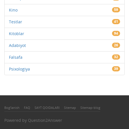
Kino
59
Testlar
41
Kitoblar
94
Adabiyot
26
Falsafa
32
Psixologiya
39
Bog'lanish
FAQ
SAYT QOIDALARI
Sitemap
Sitemap-blog
Powered by
Question2Answer