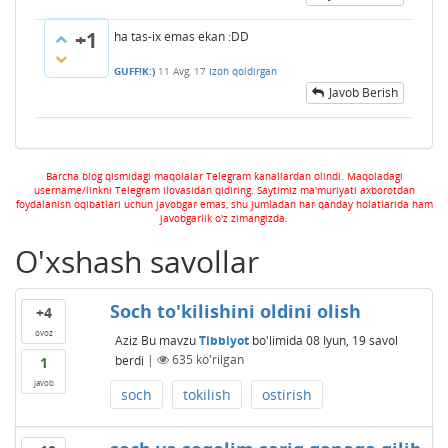
+1
ha tas-ix emas ekan :DD
GUFF!K:)
11 Avg, 17
Izoh qoldirgan
Javob Berish
Barcha blog qismidagi maqolalar Telegram kanallardan olindi. Maqoladagi
username/linkni Telegram ilovasidan qidiring. Saytimiz ma'muriyati axborotdan
foydalanish oqibatlari uchun javobgar emas, shu jumladan har qanday holatlarida ham
javobgarlik o'z zimangizda.
O'xshash savollar
Soch to'kilishini oldini olish
+4
ovoz
Aziz
Bu mavzu
Tibbiyot
bo'limida
08 Iyun, 19
savol
berdi
|
635
ko'rilgan
1
javob
soch
tokilish
ostirish