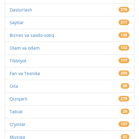
Dasturlash
276
Saytlar
217
Biznes va savdo-sotiq
138
Olam va odam
132
Tibbiyot
177
Fan va Texnika
258
Oila
88
Qiziqarli
279
Tabiat
26
O'yinlar
137
Musiqa
82