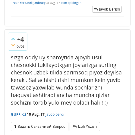
VunderKind [Online]
08 Avg, 17
Izoh qoldirgan
Javob Berish
+4
ovoz
sizga oddy uy sharoytida ajoyib usul
chesnokki tukilayotkgan joylarizga surting
chesnok uzbek tilida sarimsoq piyoz deyilsa
kerak . Sal achishtirishi mumkun kein yuvib
tawasez yaxwilab wunda sochlarizni
baquvatlashtiradi ancha muncha qizlar
sochizni tortib yulolmey qoladi hali ! ;)
GUFF!K:)
10 Avg, 17
javob berdi
Задать Связанный Вопрос
Izoh Yozish