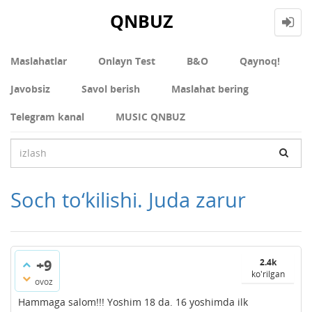
QNBUZ
Maslahatlar
Onlayn Test
В&О
Qaynoq!
Javobsiz
Savol berish
Maslahat bering
Telegram kanal
MUSIC QNBUZ
Soch to‘kilishi. Juda zarur
+9
2.4k
ko'rilgan
ovoz
Hammaga salom!!! Yoshim 18 da. 16 yoshimda ilk