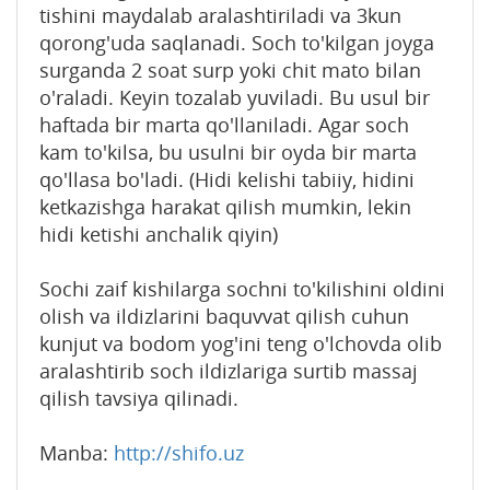
tishini maydalab aralashtiriladi va 3kun
qorong'uda saqlanadi. Soch to'kilgan joyga
surganda 2 soat surp yoki chit mato bilan
o'raladi. Keyin tozalab yuviladi. Bu usul bir
haftada bir marta qo'llaniladi. Agar soch
kam to'kilsa, bu usulni bir oyda bir marta
qo'llasa bo'ladi. (Hidi kelishi tabiiy, hidini
ketkazishga harakat qilish mumkin, lekin
hidi ketishi anchalik qiyin)
Sochi zaif kishilarga sochni to'kilishini oldini
olish va ildizlarini baquvvat qilish cuhun
kunjut va bodom yog'ini teng o'lchovda olib
aralashtirib soch ildizlariga surtib massaj
qilish tavsiya qilinadi.
Manba:
http://shifo.uz