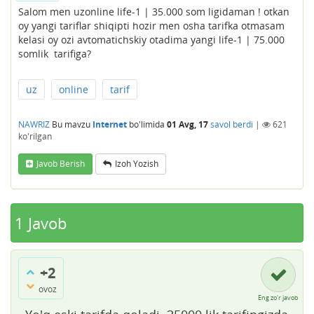
Salom men uzonline life-1 | 35.000 som ligidaman ! otkan
oy yangi tariflar shiqipti hozir men osha tarifka otmasam
kelasi oy ozi avtomatichskiy otadima yangi life-1 | 75.000
somlik tarifiga?
uz
online
tarif
NAWRIZ
Bu mavzu
Internet
bo'limida
01 Avg, 17
savol berdi
|
621
ko'rilgan
Javob Berish
Izoh Yozish
1
Javob
+2
ovoz
Eng zo'r javob