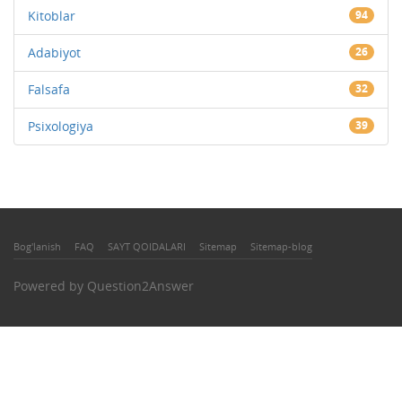
Kitoblar
94
Adabiyot
26
Falsafa
32
Psixologiya
39
Bog'lanish
FAQ
SAYT QOIDALARI
Sitemap
Sitemap-blog
Powered by
Question2Answer