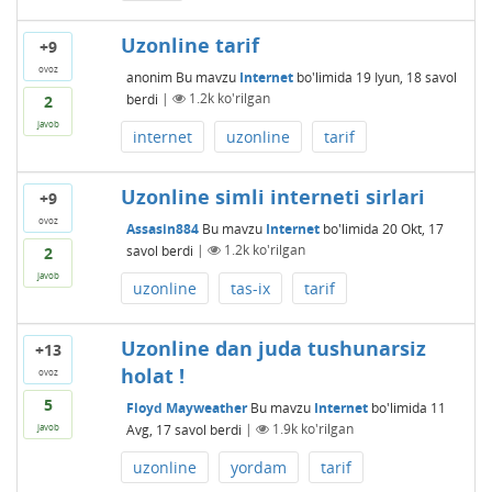
Uzonline tarif
+9
ovoz
anonim
Bu mavzu
Internet
bo'limida
19 Iyun, 18
savol
berdi
|
1.2k
ko'rilgan
2
javob
internet
uzonline
tarif
Uzonline simli interneti sirlari
+9
ovoz
Assasin884
Bu mavzu
Internet
bo'limida
20 Okt, 17
savol berdi
|
1.2k
ko'rilgan
2
javob
uzonline
tas-ix
tarif
Uzonline dan juda tushunarsiz
+13
holat !
ovoz
5
Floyd Mayweather
Bu mavzu
Internet
bo'limida
11
Avg, 17
savol berdi
|
1.9k
ko'rilgan
javob
uzonline
yordam
tarif