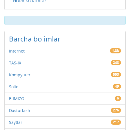
CHORA KO‘RILADI?
Barcha bolimlar
Internet
1.3k
TAS-IX
248
Kompyuter
553
Soliq
49
E-IMIZO
6
Dasturlash
276
Saytlar
217