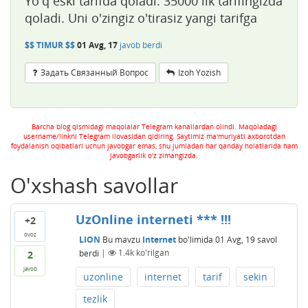
Yo'q eski tarifda qoladi. 35000 lik tarifingizda
qoladi. Uni o'zingiz o'tirasiz yangi tarifga
$$ TIMUR $$
01 Avg, 17
javob berdi
Задать Связанный Вопрос
Izoh Yozish
Barcha blog qismidagi maqolalar Telegram kanallardan olindi. Maqoladagi
username/linkni Telegram ilovasidan qidiring. Saytimiz ma'muriyati axborotdan
foydalanish oqibatlari uchun javobgar emas, shu jumladan har qanday holatlarida ham
javobgarlik o'z zimangizda.
O'xshash savollar
UzOnline interneti *** !!!
+2
ovoz
LION
Bu mavzu
Internet
bo'limida
01 Avg, 19
savol
berdi
|
1.4k
ko'rilgan
2
javob
uzonline
internet
tarif
sekin
tezlik