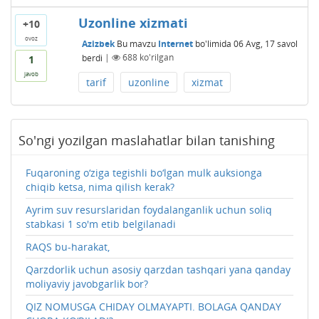
Uzonline xizmati
+10
ovoz
Azizbek
Bu mavzu
Internet
bo'limida
06 Avg, 17
savol
berdi
|
688
ko'rilgan
1
javob
tarif
uzonline
xizmat
So'ngi yozilgan maslahatlar bilan tanishing
Fuqaroning o‘ziga tegishli bo‘lgan mulk auksionga
chiqib ketsa, nima qilish kerak?
Ayrim suv resurslaridan foydalanganlik uchun soliq
stabkasi 1 so'm etib belgilanadi
RAQS bu-harakat,
Qarzdorlik uchun asosiy qarzdan tashqari yana qanday
moliyaviy javobgarlik bor?
QIZ NOMUSGA CHIDAY OLMAYAPTI. BOLAGA QANDAY