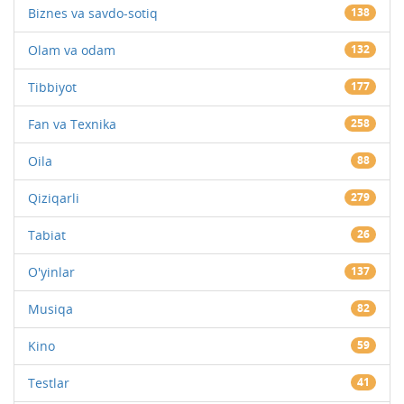
Biznes va savdo-sotiq
138
Olam va odam
132
Tibbiyot
177
Fan va Texnika
258
Oila
88
Qiziqarli
279
Tabiat
26
O'yinlar
137
Musiqa
82
Kino
59
Testlar
41