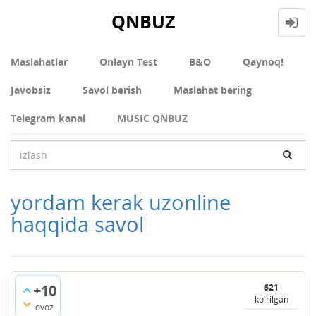
QNBUZ
Maslahatlar
Onlayn Test
В&О
Qaynoq!
Javobsiz
Savol berish
Maslahat bering
Telegram kanal
MUSIC QNBUZ
yordam kerak uzonline
haqqida savol
+10
621
ko'rilgan
ovoz