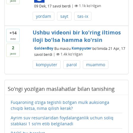
javob
09 Dek, 17
savol berdi
|
1.1k
ko'rilgan
yordam
sayt
tas-ix
Ushbu videoni bir ko'ring iltimos
+14
iloji bo'lsa hamma ko'rsin
ovoz
2
GoldenBoy
Bu mavzu
Kompyuter
bo'limida
21 Apr, 17
savol berdi
|
1.4k
ko'rilgan
javob
kompyuter
parol
muammo
So'ngi yozilgan maslahatlar bilan tanishing
Fuqaroning o‘ziga tegishli bo‘lgan mulk auksionga
chiqib ketsa, nima qilish kerak?
Ayrim suv resurslaridan foydalanganlik uchun soliq
stabkasi 1 so'm etib belgilanadi