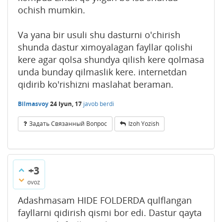
ochish mumkin.
Va yana bir usuli shu dasturni o'chirish
shunda dastur ximoyalagan fayllar qolishi
kere agar qolsa shundya qilish kere qolmasa
unda bunday qilmaslik kere. internetdan
qidirib ko'rishizni maslahat beraman.
Bilmasvoy
24 Iyun, 17
javob berdi
Задать Связанный Вопрос
Izoh Yozish
+3
ovoz
Adashmasam HIDE FOLDERDA qulflangan
fayllarni qidirish qismi bor edi. Dastur qayta