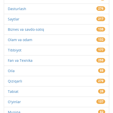
Dasturlash
276
Saytlar
217
Biznes va savdo-sotiq
138
Olam va odam
132
Tibbiyot
177
Fan va Texnika
258
Oila
88
Qiziqarli
279
Tabiat
26
O'yinlar
137
Musiqa
82