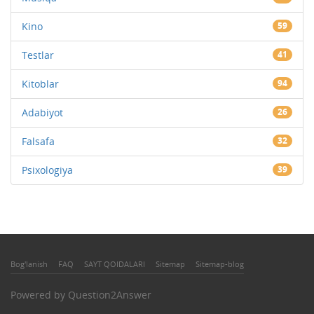
Kino
59
Testlar
41
Kitoblar
94
Adabiyot
26
Falsafa
32
Psixologiya
39
Bog'lanish
FAQ
SAYT QOIDALARI
Sitemap
Sitemap-blog
Powered by
Question2Answer