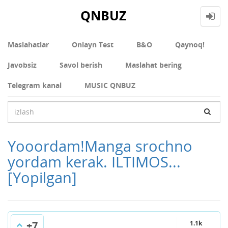
QNBUZ
Maslahatlar
Onlayn Test
В&О
Qaynoq!
Javobsiz
Savol berish
Maslahat bering
Telegram kanal
MUSIC QNBUZ
Yooordam!Manga srochno
yordam kerak. ILTIMOS...
[Yopilgan]
+7
1.1k