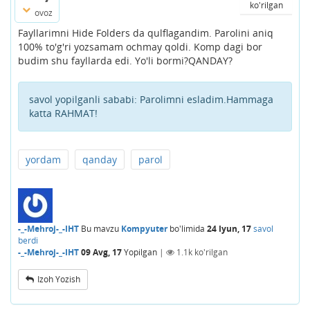
ko'rilgan
ovoz
Fayllarimni Hide Folders da qulflagandim. Parolini aniq
100% to'g'ri yozsamam ochmay qoldi. Komp dagi bor
budim shu fayllarda edi. Yo'li bormi?QANDAY?
savol yopilganli sababi:
Parolimni esladim.Hammaga
katta RAHMAT!
yordam
qanday
parol
-_-Mehroj-_-IHT
Bu mavzu
Kompyuter
bo'limida
24 Iyun, 17
savol
berdi
-_-Mehroj-_-IHT
09 Avg, 17
Yopilgan
|
1.1k
ko'rilgan
Izoh Yozish