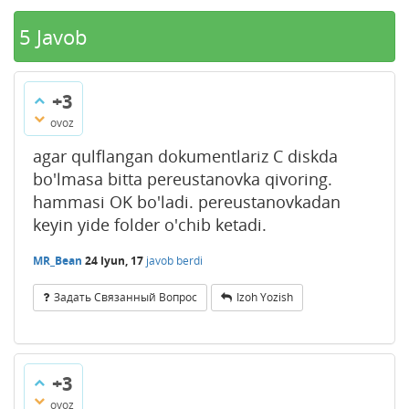
5
Javob
+3
ovoz
agar qulflangan dokumentlariz C diskda
bo'lmasa bitta pereustanovka qivoring.
hammasi OK bo'ladi. pereustanovkadan
keyin yide folder o'chib ketadi.
MR_Bean
24 Iyun, 17
javob berdi
Задать Связанный Вопрос
Izoh Yozish
+3
ovoz