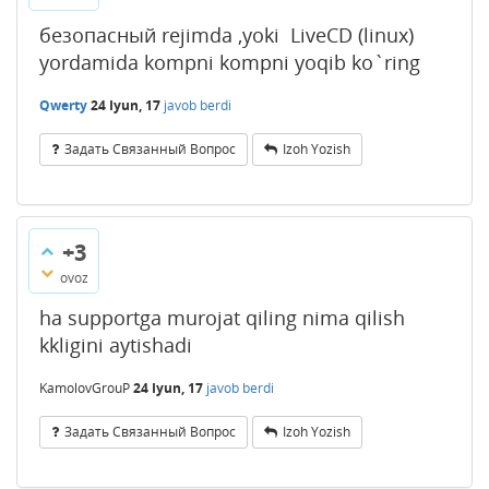
безопасный rejimda ,yoki LiveCD (linux)
yordamida kompni kompni yoqib ko`ring
Qwerty
24 Iyun, 17
javob berdi
Задать Связанный Вопрос
Izoh Yozish
+3
ovoz
ha supportga murojat qiling nima qilish
kkligini aytishadi
KamolovGrouP
24 Iyun, 17
javob berdi
Задать Связанный Вопрос
Izoh Yozish