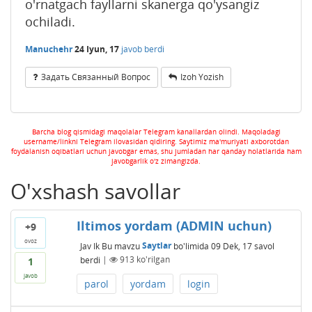
o'rnatgach fayllarni skanerga qo'ysangiz
ochiladi.
Manuchehr
24 Iyun, 17
javob berdi
Задать Связанный Вопрос
Izoh Yozish
Barcha blog qismidagi maqolalar Telegram kanallardan olindi. Maqoladagi
username/linkni Telegram ilovasidan qidiring. Saytimiz ma'muriyati axborotdan
foydalanish oqibatlari uchun javobgar emas, shu jumladan har qanday holatlarida ham
javobgarlik o'z zimangizda.
O'xshash savollar
Iltimos yordam (ADMIN uchun)
+9
ovoz
Jav Ik
Bu mavzu
Saytlar
bo'limida
09 Dek, 17
savol
berdi
|
913
ko'rilgan
1
javob
parol
yordam
login