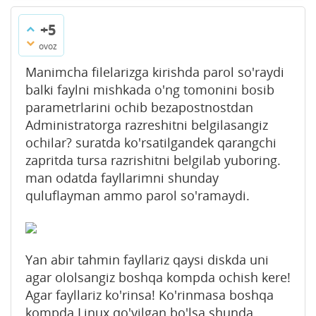
+5
ovoz
Manimcha filelarizga kirishda parol so'raydi
balki faylni mishkada o'ng tomonini bosib
parametrlarini ochib bezapostnostdan
Administratorga razreshitni belgilasangiz
ochilar? suratda ko'rsatilgandek qarangchi
zapritda tursa razrishitni belgilab yuboring.
man odatda fayllarimni shunday
quluflayman ammo parol so'ramaydi.
Yan abir tahmin fayllariz qaysi diskda uni
agar ololsangiz boshqa kompda ochish kere!
Agar fayllariz ko'rinsa! Ko'rinmasa boshqa
kompda Linux qo'yilgan bo'lsa shunda