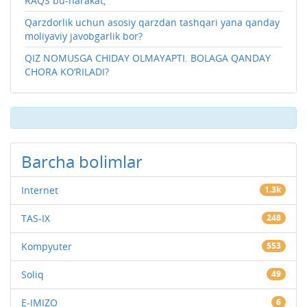
RAQS bu-harakat,
Qarzdorlik uchun asosiy qarzdan tashqari yana qanday
moliyaviy javobgarlik bor?
QIZ NOMUSGA CHIDAY OLMAYAPTI. BOLAGA QANDAY
CHORA KO‘RILADI?
Barcha bolimlar
Internet
1.3k
TAS-IX
248
Kompyuter
553
Soliq
49
E-IMIZO
6