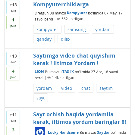
Kompyuterchiklarga
+13
ovoz
Drefgun
Bu mavzu
Kompyuter
bo'limida
07 May, 17
savol berdi
|
662
ko'rilgan
1
javob
kompyuter
samsung
yordam
qanday
qilib
Saytimga video-chat quyishim
+13
kerak ! Iltimos Yordam !
ovoz
4
LION
Bu mavzu
TAS-IX
bo'limida
27 Apr, 18
savol
berdi
|
1.4k
ko'rilgan
javob
yordam
video
chat
saytim
sayt
Sayt ochish haqida yordamila
+11
kerak, iltimos yordam beringlar !!!
ovoz
3
Lucky Handsome
Bu mavzu
Saytlar
bo'limida