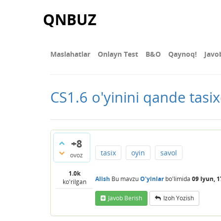
QNBUZ
Maslahatlar
Onlayn Test
В&О
Qaynoq!
Javo
CS1.6 o'yinini qande tasi
+8
tasix
oyin
savol
ovoz
1.0k
Alish
Bu mavzu
O'yinlar
bo'limida
09 Iyun, 1
ko'rilgan
Javob Berish
Izoh Yozish