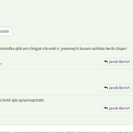
Yozish
nnofka qilib ani chitigak irib endi o`ynamoqchi bosam ashibka berib chiqari
Javob Berish
an
Javob Berish
kki kishli qlib oynamoqchidm
Javob Berish