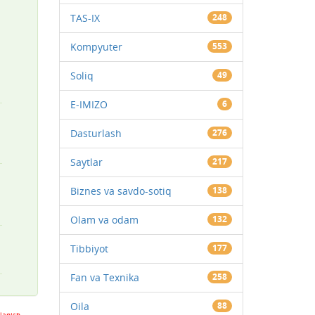
TAS-IX
248
Kompyuter
553
Soliq
49
E-IMIZO
6
Dasturlash
276
Saytlar
217
Biznes va savdo-sotiq
138
Olam va odam
132
Tibbiyot
177
Fan va Texnika
258
Oila
88