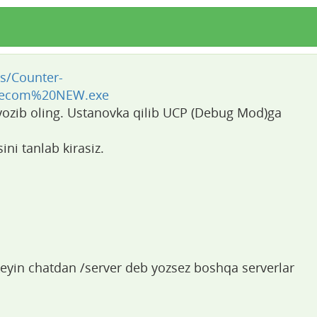
es/Counter-
elecom%20NEW.exe
yozib oling. Ustanovka qilib UCP (Debug Mod)ga
ini tanlab kirasiz.
 keyin chatdan /server deb yozsez boshqa serverlar