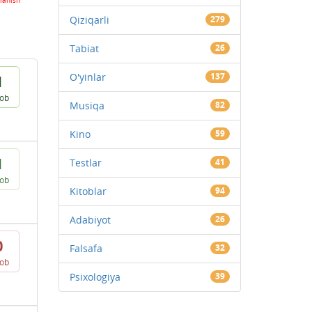
lanish
Qiziqarli
279
Tabiat
26
O'yinlar
137
1
vob
Musiqa
82
Kino
59
1
Testlar
41
vob
Kitoblar
94
Adabiyot
26
0
Falsafa
32
vob
Psixologiya
39