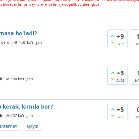
oladagi username/linkni Telegram ilovasidan qidiring. Saytimiz ma'muriyati axborotdan foyda
hu jumladan har qanday holatlarida ham javobgarlik o'z zimangizda.
nasa bo'ladi?
+9
 berdi
|
1.4k
ko'rilgan
ovoz
ja
+5
di
|
680
ko'rilgan
ovoz
ja
i) kerak, kimda bor?
+5
di
|
707
ko'rilgan
ovoz
ja
internet
ajoyib