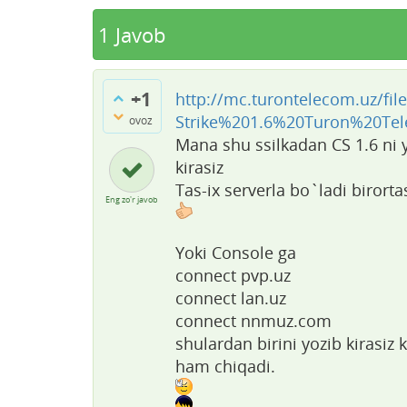
1
Javob
+1
http://mc.turontelecom.uz/fil
Strike%201.6%20Turon%20T
ovoz
Mana shu ssilkadan CS 1.6 ni 
kirasiz
Tas-ix serverla bo`ladi birortas
Eng zo'r javob
Yoki Console ga
connect pvp.uz
connect lan.uz
connect nnmuz.com
shulardan birini yozib kirasiz
ham chiqadi.