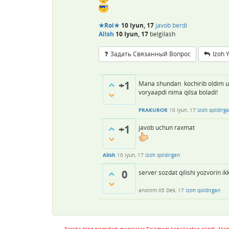
★Roi★
10 Iyun, 17
javob berdi
Alish
10 Iyun, 17
belgilash
Задать Связанный Вопрос
Izoh 
+1
Mana shundan kochirib oldim ust
voryaapdi nima qilsa boladi!
PRAKUROR
10 Iyun, 17
Izoh qoldirg
+1
javob uchun raxmat
Alish
10 Iyun, 17
Izoh qoldirgan
0
server sozdat qilishi yozvorin i
anonim
05 Dek, 17
Izoh qoldirgan