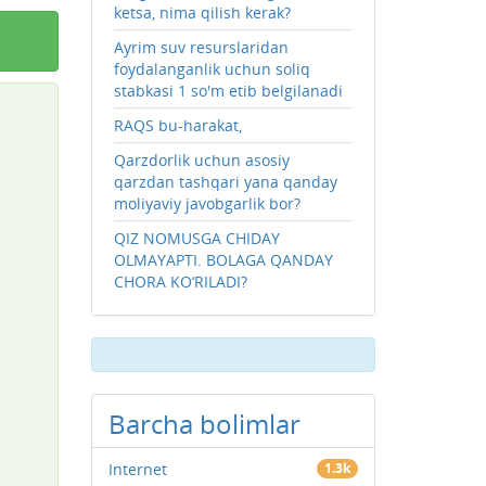
ketsa, nima qilish kerak?
Ayrim suv resurslaridan
foydalanganlik uchun soliq
stabkasi 1 so'm etib belgilanadi
RAQS bu-harakat,
Qarzdorlik uchun asosiy
qarzdan tashqari yana qanday
moliyaviy javobgarlik bor?
QIZ NOMUSGA CHIDAY
OLMAYAPTI. BOLAGA QANDAY
CHORA KO‘RILADI?
Barcha bolimlar
Internet
1.3k