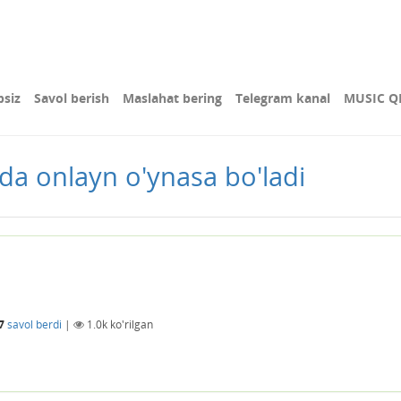
bsiz
Savol berish
Maslahat bering
Telegram kanal
MUSIC Q
xda onlayn o'ynasa bo'ladi
7
savol berdi
|
1.0k
ko'rilgan