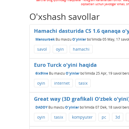
Barcha blog qismidagi maqolalar Telegram kanallardan olindi. Maq
oqibatlari uchun javobgar emas, s
O'xshash savollar
Hamachi dasturida CS 1.6 qanaqa o'y
Mansurbek
Bu mavzu
O'yinlar
bo'limida
05 May, 17
savol
savol
oyin
hamachi
Euro Turck o'yini haqida
6ix9ine
Bu mavzu
O'yinlar
bo'limida
25 Apr, 19
savol ber
oyin
internet
tasix
Great way (3D grafikali O'zbek o'yin
DADDY
Bu mavzu
O'yinlar
bo'limida
07 Dek, 18
savol ber
oyin
tasix
kompyuter
pc
3d