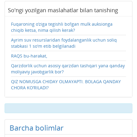
So'ngi yozilgan maslahatlar bilan tanishing
Fuqaroning o‘ziga tegishli bo‘lgan mulk auksionga
chiqib ketsa, nima qilish kerak?
Ayrim suv resurslaridan foydalanganlik uchun soliq
stabkasi 1 so'm etib belgilanadi
RAQS bu-harakat,
Qarzdorlik uchun asosiy qarzdan tashqari yana qanday
moliyaviy javobgarlik bor?
QIZ NOMUSGA CHIDAY OLMAYAPTI. BOLAGA QANDAY
CHORA KO‘RILADI?
Barcha bolimlar