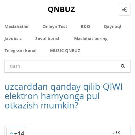
QNBUZ
Maslahatlar
Onlayn Test
В&О
Qaynoq!
Javobsiz
Savol berish
Maslahat bering
Telegram kanal
MUSIC QNBUZ
uzcarddan qanday qilib QIWI
elektron hamyonga pul
otkazish mumkin?
+14
5.1k