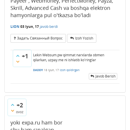
Payeer , Webmoney, PerfectMoney, Payza,
Skrill, Advanced Cash va boshqa elektron
hamyonlarga pul o'tkazsa bo'ladi
LION
03 Iyun, 17
javob berdi
Задать Связанный Вопрос
Izoh Yozish
+1
Lekin Websum.pw qimmat narxlarda obmen
qilarkan, uzpay.me ni ishlatib ko'ringlar
DADDY
18 Iyun, 17
Izoh qoldirgan
Javob Berish
+2
ovoz
yoki expa.ru ham bor
shu ham sinalgan