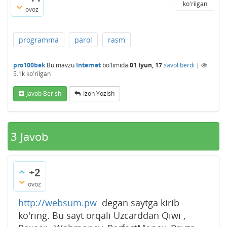
ko'rilgan
ovoz
programma
parol
rasm
pro100bek
Bu mavzu
Internet
bo'limida
01 Iyun, 17
savol berdi
|
5.1k
ko'rilgan
Javob Berish
Izoh Yozish
3
Javob
+2
ovoz
http://websum.pw
degan saytga kirib
ko'ring. Bu sayt orqali Uzcarddan Qiwi ,