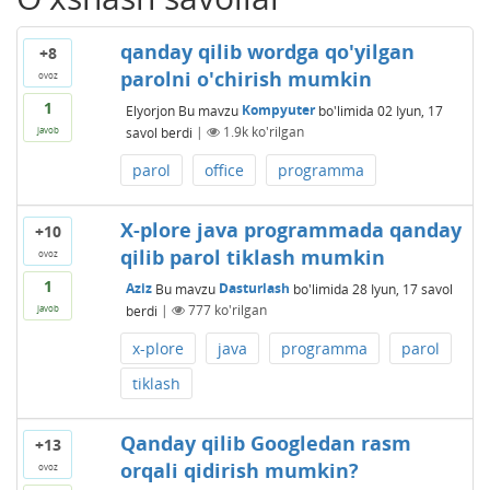
qanday qilib wordga qo'yilgan
+8
parolni o'chirish mumkin
ovoz
1
Elyorjon
Bu mavzu
Kompyuter
bo'limida
02 Iyun, 17
savol berdi
|
1.9k
ko'rilgan
javob
parol
office
programma
X-plore java programmada qanday
+10
qilib parol tiklash mumkin
ovoz
1
Aziz
Bu mavzu
Dasturlash
bo'limida
28 Iyun, 17
savol
berdi
|
777
ko'rilgan
javob
x-plore
java
programma
parol
tiklash
Qanday qilib Googledan rasm
+13
orqali qidirish mumkin?
ovoz