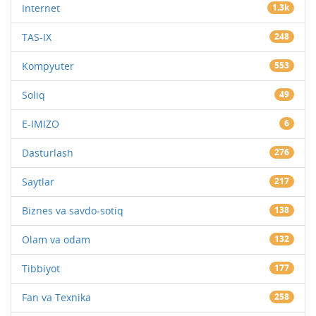
Internet
1.3k
TAS-IX
248
Kompyuter
553
Soliq
49
E-IMIZO
6
Dasturlash
276
Saytlar
217
Biznes va savdo-sotiq
138
Olam va odam
132
Tibbiyot
177
Fan va Texnika
258