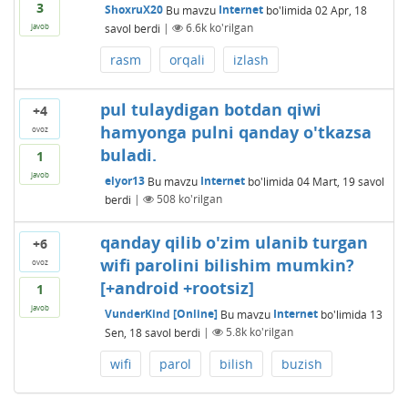
3
ShoxruX20
Bu mavzu
Internet
bo'limida
02 Apr, 18
savol berdi
|
6.6k
ko'rilgan
javob
rasm
orqali
izlash
pul tulaydigan botdan qiwi
+4
hamyonga pulni qanday o'tkazsa
ovoz
buladi.
1
javob
elyor13
Bu mavzu
Internet
bo'limida
04 Mart, 19
savol
berdi
|
508
ko'rilgan
qanday qilib o'zim ulanib turgan
+6
wifi parolini bilishim mumkin?
ovoz
[+android +rootsiz]
1
javob
VunderKind [Online]
Bu mavzu
Internet
bo'limida
13
Sen, 18
savol berdi
|
5.8k
ko'rilgan
wifi
parol
bilish
buzish