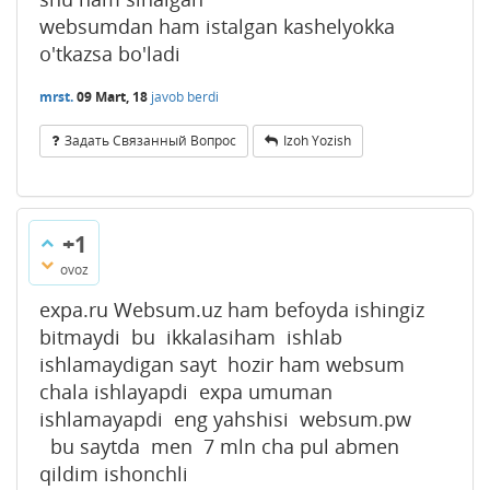
websumdan ham istalgan kashelyokka
o'tkazsa bo'ladi
mrst.
09 Mart, 18
javob berdi
Задать Связанный Вопрос
Izoh Yozish
+1
ovoz
expa.ru Websum.uz ham befoyda ishingiz
bitmaydi bu ikkalasiham ishlab
ishlamaydigan sayt hozir ham websum
chala ishlayapdi expa umuman
ishlamayapdi eng yahshisi websum.pw
bu saytda men 7 mln cha pul abmen
qildim ishonchli