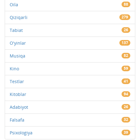
Oila
88
Qiziqarli
279
Tabiat
26
O'yinlar
137
Musiqa
82
Kino
59
Testlar
41
Kitoblar
94
Adabiyot
26
Falsafa
32
Psixologiya
39