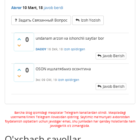
Abror
10 Mart, 18
javob berdi
Задать Связанный Вопрос
Izoh Yozish
0
undanam arzon va ishonchli saytlar bor
DADDY
16 Dek, 18
Izoh qoldirgan
Javob Berish
0
OSON ишлатябмиз осонггина
Экс
09 Okt, 19
Izoh qoldirgan
Javob Berish
Barcha blog qismidagi maqolalar Telegram kanallardan olindi. Maqoladagi
username/linkni Telegram ilovasidan qidiring. Saytimiz ma'muriyati axborotdan
foydalanish oqibatlari uchun javobgar emas, shu jumladan har qanday holatlarida ham
javobgarlik o'z zimangizda.
O'xshash savollar