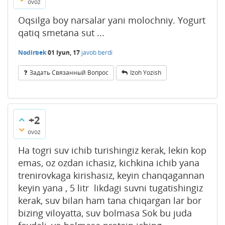
ovoz
Oqsilga boy narsalar yani molochniy. Yogurt
qatiq smetana sut ...
Nodirbek
01 Iyun, 17
javob berdi
Задать Связанный Вопрос
Izoh Yozish
+2
ovoz
Ha togri suv ichib turishingiz kerak, lekin kop
emas, oz ozdan ichasiz, kichkina ichib yana
trenirovkaga kirishasiz, keyin chanqagannan
keyin yana , 5 litr likdagi suvni tugatishingiz
kerak, suv bilan ham tana chiqargan lar bor
bizing viloyatta, suv bolmasa Sok bu juda