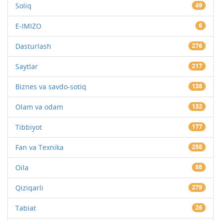
Soliq
49
E-IMIZO
6
Dasturlash
276
Saytlar
217
Biznes va savdo-sotiq
138
Olam va odam
132
Tibbiyot
177
Fan va Texnika
258
Oila
88
Qiziqarli
279
Tabiat
26