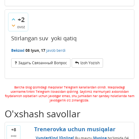
+2
ovoz
Stirlangan suv yoki qatiq
Bekzod
08 Iyun, 17
javob berdi
Задать Связанный Вопрос
Izoh Yozish
Barcha blog qismidagi maqolalar Telegram kanallardan olindi. Maqoladagi
username/linkni Telegram ilovasidan qidiring. Saytimiz ma'muriyati axborotdan
foydalanish oqibatlari uchun javobgar emas, shu jumladan har qanday holatlarida ham
javobgarlik o'z zimangizda.
O'xshash savollar
Trenerovka uchun musiqalar
+8
ovoz
VunderKind [Online]
Bu mavzu
Musiqa
bo'limida
04