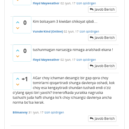
Floyd Mayweather
02 Iyun, 17
Izoh qoldirgan
Javob Berish
0
Kim bolsayam 3 kiwidan shikoyat qibdi....
VunderKind [Online]
02 Iyun, 17
Izoh qoldirgan
Javob Berish
0
tushunmagan narsasiga nimaga aralshadi ekana !
Floyd Mayweather
02 Iyun, 17
Izoh qoldirgan
Javob Berish
+1
AGar choy ichaman desangiz bir gap qora choy
tomirlarni qisqartiradi shunga davlenya oshadi, kok
choy esa kengaytiradi shundan tushadi endi o'ziz
o'ylang qaysi biri yaxshi? trenerofkada yurakka nagruska
tushushi juda hafli shunga ko'k choy ichsangiz davlenya ancha
norma bo'lsa kerak.
Bilmasvoy
31 Iyun, 17
Izoh qoldirgan
Javob Berish