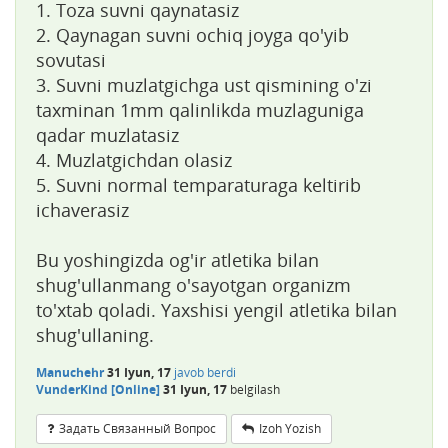
1. Toza suvni qaynatasiz
2. Qaynagan suvni ochiq joyga qo'yib
sovutasi
3. Suvni muzlatgichga ust qismining o'zi
taxminan 1mm qalinlikda muzlaguniga
qadar muzlatasiz
4. Muzlatgichdan olasiz
5. Suvni normal temparaturaga keltirib
ichaverasiz
Bu yoshingizda og'ir atletika bilan
shug'ullanmang o'sayotgan organizm
to'xtab qoladi. Yaxshisi yengil atletika bilan
shug'ullaning.
Manuchehr
31 Iyun, 17
javob berdi
VunderKind [Online]
31 Iyun, 17
belgilash
Задать Связанный Вопрос
Izoh Yozish