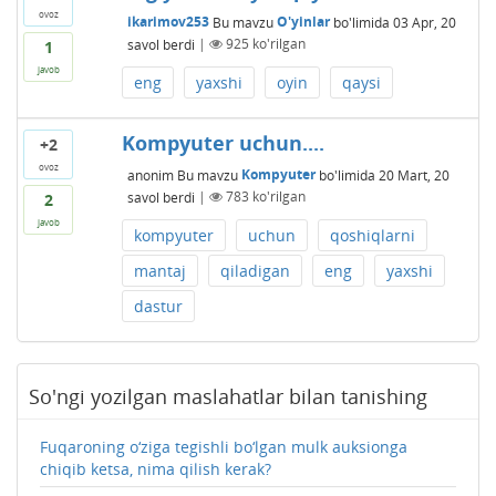
ovoz
ikarimov253
Bu mavzu
O'yinlar
bo'limida
03 Apr, 20
savol berdi
|
925
ko'rilgan
1
javob
eng
yaxshi
oyin
qaysi
Kompyuter uchun....
+2
ovoz
anonim
Bu mavzu
Kompyuter
bo'limida
20 Mart, 20
savol berdi
|
783
ko'rilgan
2
javob
kompyuter
uchun
qoshiqlarni
mantaj
qiladigan
eng
yaxshi
dastur
So'ngi yozilgan maslahatlar bilan tanishing
Fuqaroning o‘ziga tegishli bo‘lgan mulk auksionga
chiqib ketsa, nima qilish kerak?