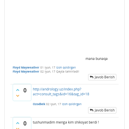
mana bunaqa
Floyd Mayweather
01 Iyun, 17
Izoh qoldirgan
Floyd Mayweather
02 Iyun, 17
Qayta tahrirladi!
Javob Berish
0
http://andrology.uz/index.php?
act=consult_tags&id=16&tag_id=18
Ozodbek
02 Iyun, 17
Izoh qoldirgan
Javob Berish
0
tushunmadim menga kim shikoyat berdi !