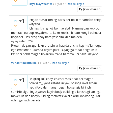
Floyd Mayweather
01 Iyun, 17
Izoh qoldirgan
Javob Berish
+1
Ichgan suvlarimning barisi ter bolib tanamdan chiqb
ketyabdi...
Ichmaslikning iloji bolmayabdi. Hammadan koproq
men tashna bop ketyabman... Lekn kop ichib ham kongil behuzur
bolyabdi... Issiqroq choy ham yaxshimikn nima deb
oylaysizlar...????
Protein deganizga, lekn proteinlar haqida uncha kop ma'lumotga
ega emasman. Hamda boyim past. Buyogiga faqat eniga osib
ketishni hohlamagan bolardim. Yana hamma uni havfli deyabdi...
VunderKind [Online]
01 Iyun, 17
Izoh qoldirgan
Javob Berish
+1
issiqroq kok choy ichichni maslahat bermagan
bolardim,, yana retabalin yaki boshqa ukollardan
hech foydalanmang, ozgin bolsangiz birinchi
semirib olganingiz yaxshi keyin body building bilan shugillaning.,
mover.uz dan bodybuulding motivatsiya cliplarni kop koring ular
odamga kuch beradi,