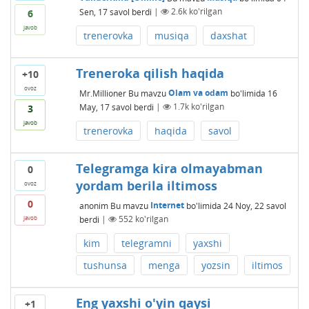
Sen, 17
savol berdi
|
2.6k
ko'rilgan
6
javob
trenerovka
musiqa
daxshat
Treneroka qilish haqida
+10
ovoz
Mr.Millioner
Bu mavzu
Olam va odam
bo'limida
16
May, 17
savol berdi
|
1.7k
ko'rilgan
3
javob
trenerovka
haqida
savol
Telegramga kira olmayabman
0
yordam berila iltimoss
ovoz
0
anonim
Bu mavzu
Internet
bo'limida
24 Noy, 22
savol
berdi
|
552
ko'rilgan
javob
kim
telegramni
yaxshi
tushunsa
menga
yozsin
iltimos
Eng yaxshi o'yin qaysi
+1