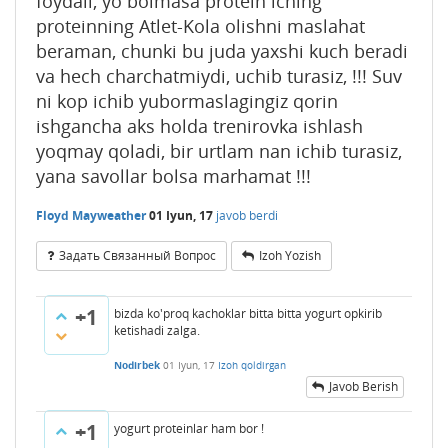
foydali, yo bolmasa protein iching
proteinning Atlet-Kola olishni maslahat
beraman, chunki bu juda yaxshi kuch beradi
va hech charchatmiydi, uchib turasiz, !!! Suv
ni kop ichib yubormaslagingiz qorin
ishgancha aks holda trenirovka ishlash
yoqmay qoladi, bir urtlam nan ichib turasiz,
yana savollar bolsa marhamat !!!
Floyd Mayweather
01 Iyun, 17
javob berdi
Задать Связанный Вопрос
Izoh Yozish
+1
bizda ko'proq kachoklar bitta bitta yogurt opkirib
ketishadi zalga.
Nodirbek
01 Iyun, 17
Izoh qoldirgan
Javob Berish
+1
yogurt proteinlar ham bor !