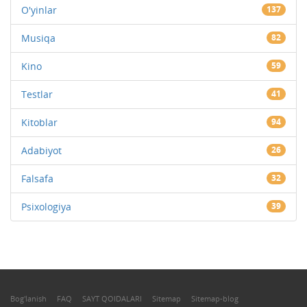
O'yinlar
137
Musiqa
82
Kino
59
Testlar
41
Kitoblar
94
Adabiyot
26
Falsafa
32
Psixologiya
39
Bog'lanish
FAQ
SAYT QOIDALARI
Sitemap
Sitemap-blog