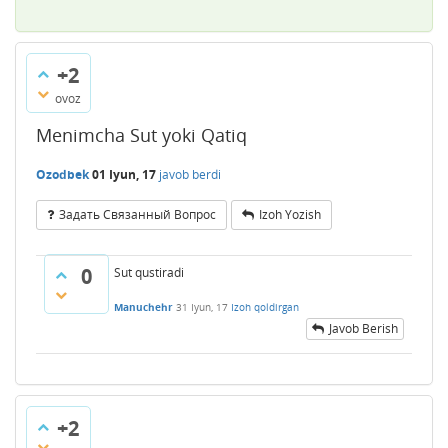
+2
ovoz
Menimcha Sut yoki Qatiq
Ozodbek
01 Iyun, 17
javob berdi
Задать Связанный Вопрос
Izoh Yozish
0
Sut qustiradi
Manuchehr
31 Iyun, 17
Izoh qoldirgan
Javob Berish
+2