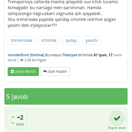
Trenajorniya zallarda mashq qilayotib suv ichib turamiz.
Nimagadir bu narsaga men qarshiman. Hamda
oshqozonga nagruzkani zagruzka qib qoyyabdi...
Shu trenerovka paytida qanday ichimlik iste'mol qilgan
yaxshi deb o'ylaysizlar???
trenerovka
ichimlik
qulay
yaxshi
VunderKind [Online]
Bu mavzu
Tibbiyot
bo'limida
01 Iyun, 17
savol
berdi
|
2.0k
ko'rilgan
Javob Berish
Izoh Yozish
5
Javob
+2
ovoz
Eng zo'r javob