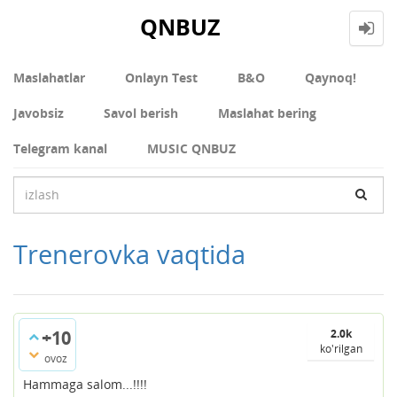
QNBUZ
Maslahatlar
Onlayn Test
В&О
Qaynoq!
Javobsiz
Savol berish
Maslahat bering
Telegram kanal
MUSIC QNBUZ
Trenerovka vaqtida
+10
2.0k
ko'rilgan
ovoz
Hammaga salom...!!!!