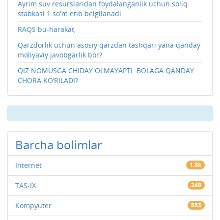
Ayrim suv resurslaridan foydalanganlik uchun soliq
stabkasi 1 so'm etib belgilanadi
RAQS bu-harakat,
Qarzdorlik uchun asosiy qarzdan tashqari yana qanday
moliyaviy javobgarlik bor?
QIZ NOMUSGA CHIDAY OLMAYAPTI. BOLAGA QANDAY
CHORA KO‘RILADI?
Barcha bolimlar
Internet
1.3k
TAS-IX
248
Kompyuter
553