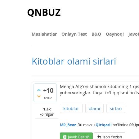
QNBUZ
Maslahatlar
Onlayn Test
В&О
Qaynoq!
Javo
Kitoblar olami sirlari
Menga Afg'on shamoli kitobining 1 qi
+10
yuborvoringlar faqat to'liq qismi bo'ls
ovoz
kitoblar
olami
sirlari
1.3k
ko'rilgan
MR_Bean
Bu mavzu
Qiziqarli
bo'limida
09 Iy
Javob Berish
Izoh Yozish