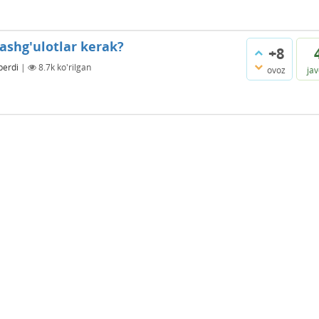
shg'ulotlar kerak?
+8
berdi
|
8.7k
ko'rilgan
ovoz
ja