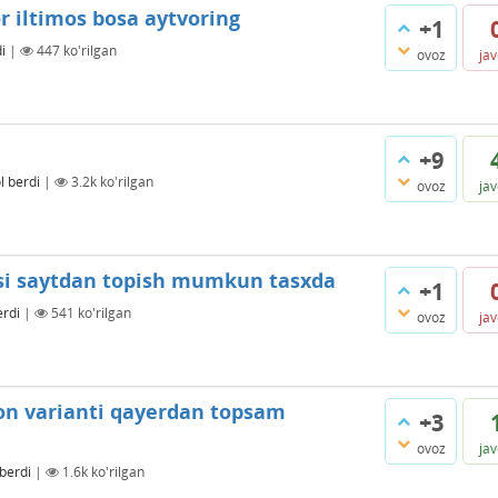
or iltimos bosa aytvoring
+1
i
|
447
ko'rilgan
ovoz
ja
+9
l berdi
|
3.2k
ko'rilgan
ovoz
ja
ysi saytdan topish mumkun tasxda
+1
erdi
|
541
ko'rilgan
ovoz
ja
ron varianti qayerdan topsam
+3
ovoz
ja
 berdi
|
1.6k
ko'rilgan