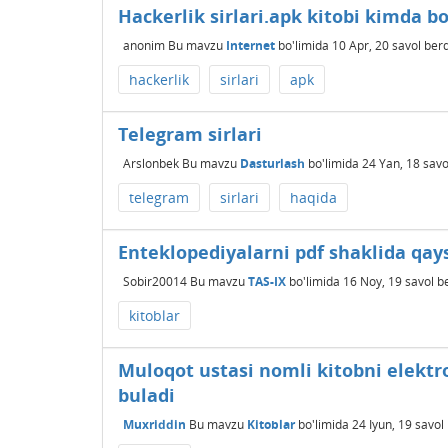
Hackerlik sirlari.apk kitobi kimda b
anonim
Bu mavzu
Internet
bo'limida
10 Apr, 20
savol berd
hackerlik
sirlari
apk
Telegram sirlari
Arslonbek
Bu mavzu
Dasturlash
bo'limida
24 Yan, 18
savo
telegram
sirlari
haqida
Enteklopediyalarni pdf shaklida qa
Sobir20014
Bu mavzu
TAS-IX
bo'limida
16 Noy, 19
savol b
kitoblar
Muloqot ustasi nomli kitobni elekt
buladi
Muxriddin
Bu mavzu
Kitoblar
bo'limida
24 Iyun, 19
savol