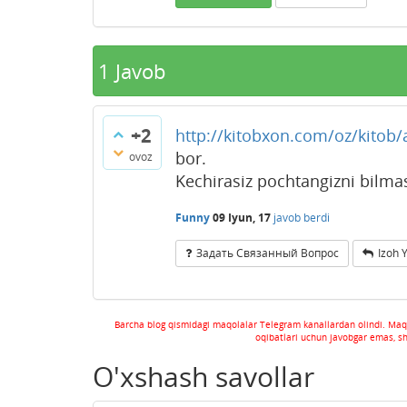
1
Javob
+2
http://kitobxon.com/oz/kitob
bor.
ovoz
Kechirasiz pochtangizni bilm
Funny
09 Iyun, 17
javob berdi
Задать Связанный Вопрос
Izoh 
Barcha blog qismidagi maqolalar Telegram kanallardan olindi. Maq
oqibatlari uchun javobgar emas, s
O'xshash savollar