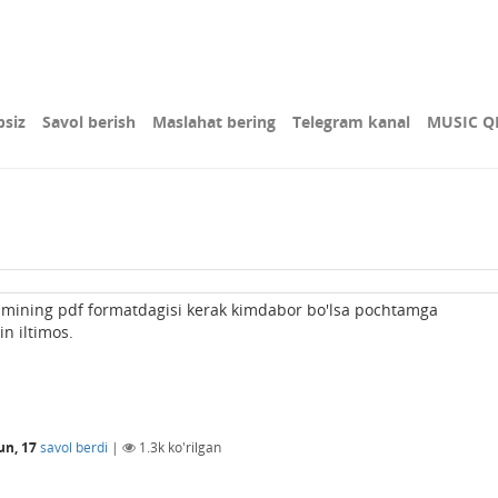
bsiz
Savol berish
Maslahat bering
Telegram kanal
MUSIC Q
smining pdf formatdagisi kerak kimdabor bo'lsa pochtamga
in iltimos.
un, 17
savol berdi
|
1.3k
ko'rilgan