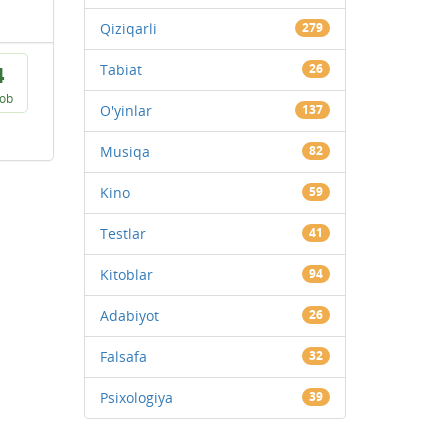
Qiziqarli
279
Tabiat
26
4
vob
O'yinlar
137
Musiqa
82
Kino
59
Testlar
41
Kitoblar
94
Adabiyot
26
Falsafa
32
Psixologiya
39