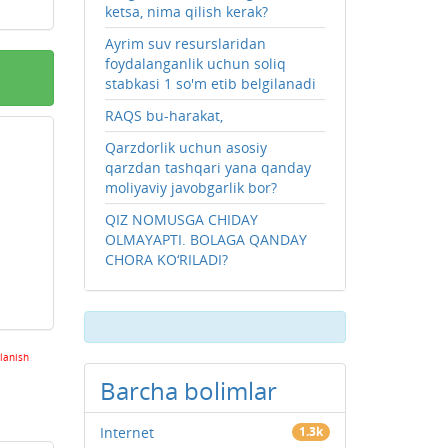
ketsa, nima qilish kerak?
Ayrim suv resurslaridan
foydalanganlik uchun soliq
stabkasi 1 so'm etib belgilanadi
RAQS bu-harakat,
Qarzdorlik uchun asosiy
qarzdan tashqari yana qanday
moliyaviy javobgarlik bor?
QIZ NOMUSGA CHIDAY
OLMAYAPTI. BOLAGA QANDAY
CHORA KO‘RILADI?
lanish
Barcha bolimlar
Internet
1.3k