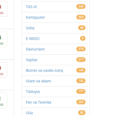
0
TAS-IX
248
vob
Kompyuter
553
Soliq
49
4
E-IMIZO
6
vob
Dasturlash
276
Saytlar
217
0
Biznes va savdo-sotiq
138
vob
Olam va odam
132
Tibbiyot
177
1
Fan va Texnika
258
vob
Oila
88