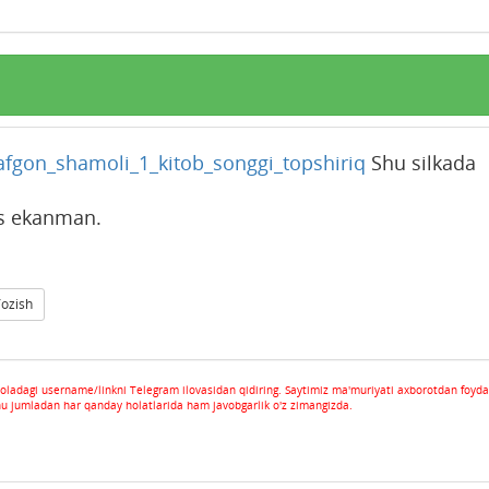
/afgon_shamoli_1_kitob_songgi_topshiriq
Shu silkada
as ekanman.
Yozish
oladagi username/linkni Telegram ilovasidan qidiring. Saytimiz ma'muriyati axborotdan foyda
hu jumladan har qanday holatlarida ham javobgarlik o'z zimangizda.