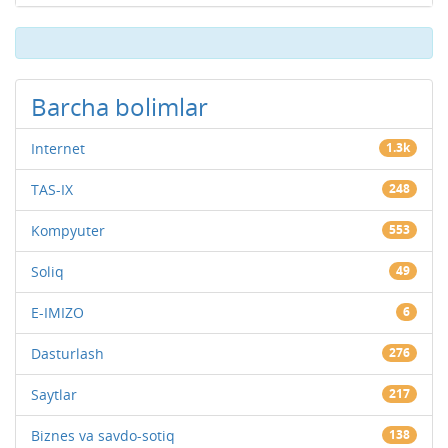
Barcha bolimlar
Internet
1.3k
TAS-IX
248
Kompyuter
553
Soliq
49
E-IMIZO
6
Dasturlash
276
Saytlar
217
Biznes va savdo-sotiq
138