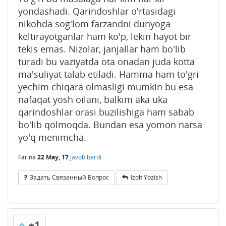
yondashadi. Qarindoshlar o'rtasidagi
nikohda sog'lom farzandni dunyoga
keltirayotganlar ham ko'p, lekin hayot bir
tekis emas. Nizolar, janjallar ham bo'lib
turadi bu vaziyatda ota onadan juda kotta
ma'suliyat talab etiladi. Hamma ham to'gri
yechim chiqara olmasligi mumkin bu esa
nafaqat yosh oilani, balkim aka uka
qarindoshlar orasi buzilishiga ham sabab
bo'lib qolmoqda. Bundan esa yomon narsa
yo'q menimcha.
Farina
22 May, 17
javob berdi
Задать Связанный Вопрос
Izoh Yozish
+1