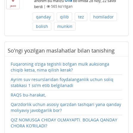
anonim
Bu mavzu
Oila
bo'limida
28 Noy, 22
savol
berdi
|
565
ko'rilgan
javob
qanday
qilib
tez
homilador
bolish
munkin
So'ngi yozilgan maslahatlar bilan tanishing
Fuqaroning o‘ziga tegishli bo‘lgan mulk auksionga
chiqib ketsa, nima qilish kerak?
Ayrim suv resurslaridan foydalanganlik uchun soliq
stabkasi 1 so'm etib belgilanadi
RAQS bu-harakat,
Qarzdorlik uchun asosiy qarzdan tashqari yana qanday
moliyaviy javobgarlik bor?
QIZ NOMUSGA CHIDAY OLMAYAPTI. BOLAGA QANDAY
CHORA KO‘RILADI?