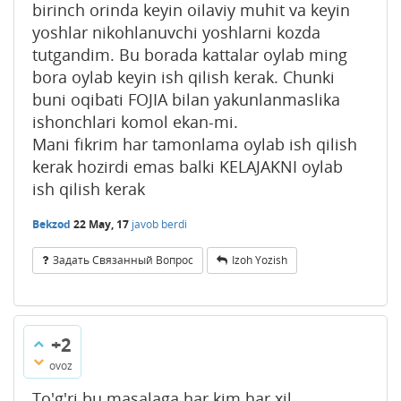
birinch orinda keyin oilaviy muhit va keyin
yoshlar nikohlanuvchi yoshlarni kozda
tutgandim. Bu borada kattalar oylab ming
bora oylab keyin ish qilish kerak. Chunki
buni oqibati FOJIA bilan yakunlanmaslika
ishonchlari komol ekan-mi.
Mani fikrim har tamonlama oylab ish qilish
kerak hozirdi emas balki KELAJAKNI oylab
ish qilish kerak
Bekzod
22 May, 17
javob berdi
Задать Связанный Вопрос
Izoh Yozish
+2
ovoz
To'g'ri bu masalaga har kim har xil