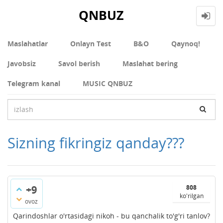
QNBUZ
Maslahatlar
Onlayn Test
В&О
Qaynoq!
Javobsiz
Savol berish
Maslahat bering
Telegram kanal
MUSIC QNBUZ
Sizning fikringiz qanday???
+9
808
ko'rilgan
ovoz
Qarindoshlar o'rtasidagi nikoh - bu qanchalik to'g'ri tanlov?