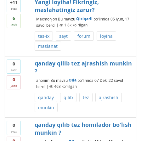
Yangi loyiha! Fikringiz,
+11
maslahatingiz zarur?
ovoz
6
Mexmonjon
Bu mavzu
Qiziqarli
bo'limida
05 Iyun, 17
savol berdi
|
1.8k
ko'rilgan
javob
tas-ix
sayt
forum
loyiha
maslahat
qanday qilib tez ajrashish munkin
0
?
ovoz
0
anonim
Bu mavzu
Oila
bo'limida
07 Dek, 22
savol
berdi
|
463
ko'rilgan
javob
qanday
qilib
tez
ajrashish
munkin
qanday qilib tez homilador bo'lish
0
munkin ?
ovoz
0