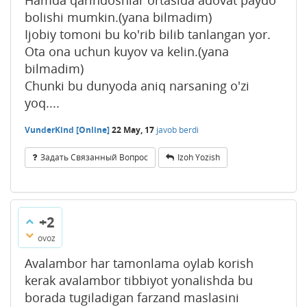
bolishi mumkin.(yana bilmadim)
Ijobiy tomoni bu ko'rib bilib tanlangan yor.
Ota ona uchun kuyov va kelin.(yana
bilmadim)
Chunki bu dunyoda aniq narsaning o'zi
yoq....
VunderKind [Online]
22 May, 17
javob berdi
Задать Связанный Вопрос
Izoh Yozish
+2
ovoz
Avalambor har tamonlama oylab korish
kerak avalambor tibbiyot yonalishda bu
borada tugiladigan farzand maslasini