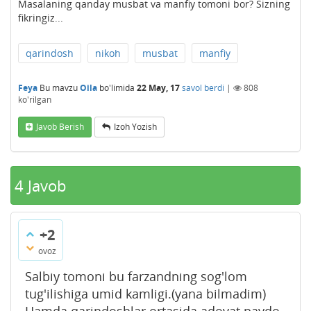
Masalaning qanday musbat va manfiy tomoni bor? Sizning
fikringiz...
qarindosh
nikoh
musbat
manfiy
Feya
Bu mavzu
Oila
bo'limida
22 May, 17
savol berdi
|
808
ko'rilgan
Javob Berish
Izoh Yozish
4
Javob
+2
ovoz
Salbiy tomoni bu farzandning sog'lom
tug'ilishiga umid kamligi.(yana bilmadim)
Hamda qarindoshlar ortasida adovat paydo