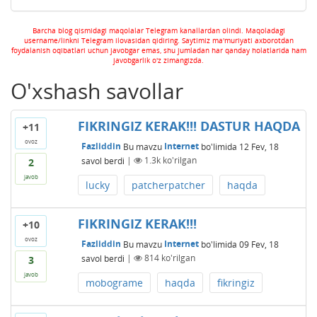
Barcha blog qismidagi maqolalar Telegram kanallardan olindi. Maqoladagi
username/linkni Telegram ilovasidan qidiring. Saytimiz ma'muriyati axborotdan
foydalanish oqibatlari uchun javobgar emas, shu jumladan har qanday holatlarida ham
javobgarlik o'z zimangizda.
O'xshash savollar
FIKRINGIZ KERAK!!! DASTUR HAQDA
+11
ovoz
Fazliddin
Bu mavzu
Internet
bo'limida
12 Fev, 18
savol berdi
|
1.3k
ko'rilgan
2
javob
lucky
patcherpatcher
haqda
FIKRINGIZ KERAK!!!
+10
ovoz
Fazliddin
Bu mavzu
Internet
bo'limida
09 Fev, 18
savol berdi
|
814
ko'rilgan
3
javob
mobograme
haqda
fikringiz