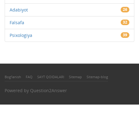
Adabiyot
26
Falsafa
32
Psixologiya
39
Bog'lanish
FAQ
SAYT QOIDALARI
Sitemap
Sitemap-blog
Powered by
Question2Answer