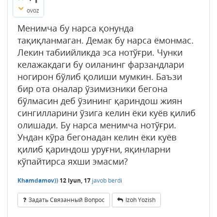
ovoz
Менимча бу нарса қонунда
тақиқланмаган. Демак бу нарса ёмонмас.
Лекин табиийликда эса нотўғри. Чунки
келажакдаги бу оиланинг фарзандлари
ногирон бўлиб қолиши мумкин. Баъзи
бир ота оналар ўзимизники бегона
бўлмасин деб ўзининг қариндош жиян
сингилларини ўзига келин ёки куёв қилиб
олишади. Бу нарса менимча нотўғри.
Ундан кўра бегонадан келин ёки куёв
қилиб қариндош уруғни, яқинларни
кўпайтирса яхши эмасми?
Khamdamov))
12 Iyun, 17
javob berdi
Задать Связанный Вопрос
Izoh Yozish