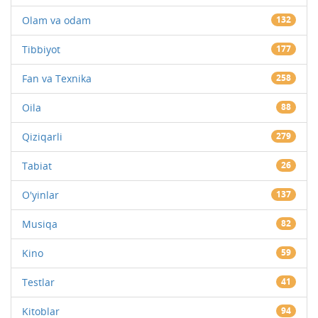
Olam va odam
132
Tibbiyot
177
Fan va Texnika
258
Oila
88
Qiziqarli
279
Tabiat
26
O'yinlar
137
Musiqa
82
Kino
59
Testlar
41
Kitoblar
94