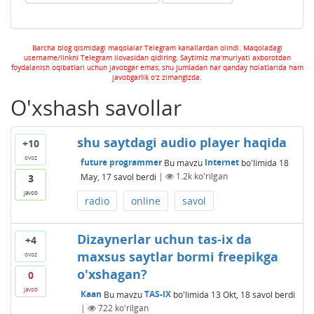
Barcha blog qismidagi maqolalar Telegram kanallardan olindi. Maqoladagi
username/linkni Telegram ilovasidan qidiring. Saytimiz ma'muriyati axborotdan
foydalanish oqibatlari uchun javobgar emas, shu jumladan har qanday holatlarida ham
javobgarlik o'z zimangizda.
O'xshash savollar
shu saytdagi audio player haqida
+10
ovoz
future programmer
Bu mavzu
Internet
bo'limida
18
May, 17
savol berdi
|
1.2k
ko'rilgan
3
javob
radio
online
savol
Dizaynerlar uchun tas-ix da
+4
maxsus saytlar bormi freepikga
ovoz
o'xshagan?
0
javob
Kaan
Bu mavzu
TAS-IX
bo'limida
13 Okt, 18
savol berdi
|
722
ko'rilgan