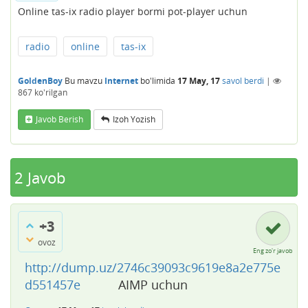
Online tas-ix radio player bormi pot-player uchun
radio
online
tas-ix
GoldenBoy
Bu mavzu
Internet
bo'limida
17 May, 17
savol berdi
|
867
ko'rilgan
Javob Berish
Izoh Yozish
2
Javob
+3
ovoz
Eng zo'r javob
http://dump.uz/2746c39093c9619e8a2e775e
d551457e
AIMP uchun