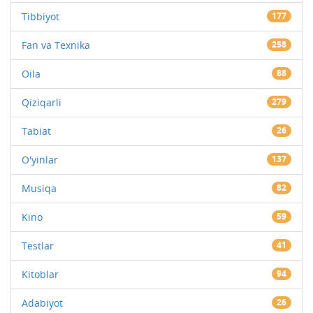
Tibbiyot
177
Fan va Texnika
258
Oila
88
Qiziqarli
279
Tabiat
26
O'yinlar
137
Musiqa
82
Kino
59
Testlar
41
Kitoblar
94
Adabiyot
26