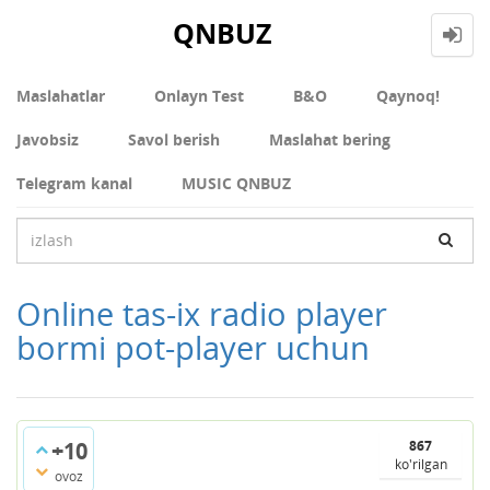
QNBUZ
Maslahatlar
Onlayn Test
В&О
Qaynoq!
Javobsiz
Savol berish
Maslahat bering
Telegram kanal
MUSIC QNBUZ
Online tas-ix radio player
bormi pot-player uchun
+10
867
ko'rilgan
ovoz