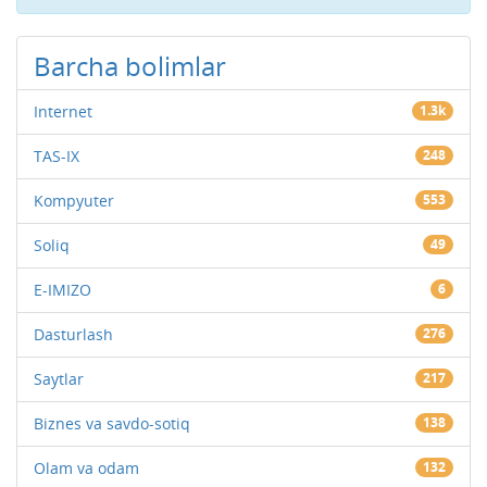
Barcha bolimlar
Internet
1.3k
TAS-IX
248
Kompyuter
553
Soliq
49
E-IMIZO
6
Dasturlash
276
Saytlar
217
Biznes va savdo-sotiq
138
Olam va odam
132