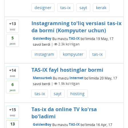
designer
tas-ix
sayt
kerak
Instagramning to'liq versiasi tas-ix
+13
da bormi (Kompyuter uchun)
ovoz
5
GoldenBoy
Bu mavzu
TAS-IX
bo'limida
19 May, 17
savol berdi
|
2.3k
ko'rilgan
javob
instagram
kompyuter
tas-ix
TAS-IX fayl hostinglar bormi
+14
ovoz
Mansurbek
Bu mavzu
Internet
bo'limida
20 May, 17
savol berdi
|
1.9k
ko'rilgan
6
javob
tas-ix
sayt
hosting
Tas-ix da online TV ko'rsa
+15
bo'ladimi
ovoz
13
GoldenBoy
Bu mavzu
TAS-IX
bo'limida
16 Apr, 17