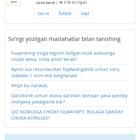
savol berdi
|
4.9k
ko'rilgan
javob
tas-ix
futbol
sayt
So'ngi yozilgan maslahatlar bilan tanishing
Fuqaroning o‘ziga tegishli bo‘lgan mulk auksionga
chiqib ketsa, nima qilish kerak?
Ayrim suv resurslaridan foydalanganlik uchun soliq
stabkasi 1 so'm etib belgilanadi
RAQS bu-harakat,
Qarzdorlik uchun asosiy qarzdan tashqari yana qanday
moliyaviy javobgarlik bor?
QIZ NOMUSGA CHIDAY OLMAYAPTI. BOLAGA QANDAY
CHORA KO‘RILADI?