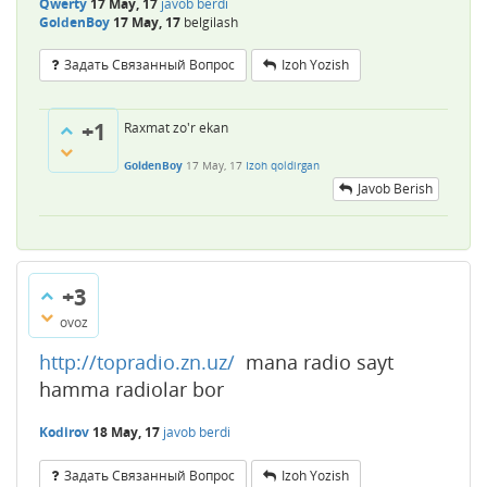
Qwerty
17 May, 17
javob berdi
GoldenBoy
17 May, 17
belgilash
Задать Связанный Вопрос
Izoh Yozish
+1
Raxmat zo'r ekan
GoldenBoy
17 May, 17
Izoh qoldirgan
Javob Berish
+3
ovoz
http://topradio.zn.uz/
mana radio sayt
hamma radiolar bor
Kodirov
18 May, 17
javob berdi
Задать Связанный Вопрос
Izoh Yozish