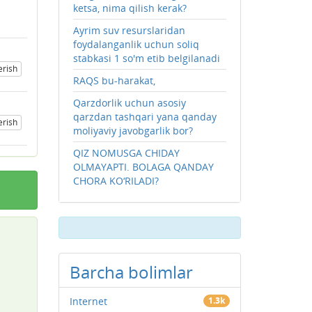
ketsa, nima qilish kerak?
Ayrim suv resurslaridan
foydalanganlik uchun soliq
stabkasi 1 so'm etib belgilanadi
erish
RAQS bu-harakat,
Qarzdorlik uchun asosiy
qarzdan tashqari yana qanday
erish
moliyaviy javobgarlik bor?
QIZ NOMUSGA CHIDAY
OLMAYAPTI. BOLAGA QANDAY
CHORA KO‘RILADI?
Barcha bolimlar
Internet
1.3k