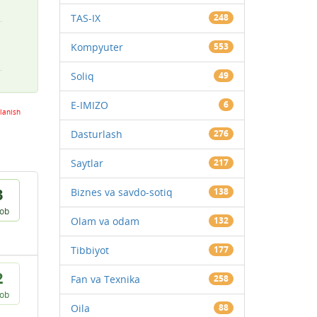
TAS-IX
248
Kompyuter
553
Soliq
49
E-IMIZO
6
lanish
Dasturlash
276
Saytlar
217
3
Biznes va savdo-sotiq
138
vob
Olam va odam
132
Tibbiyot
177
2
Fan va Texnika
258
vob
Oila
88