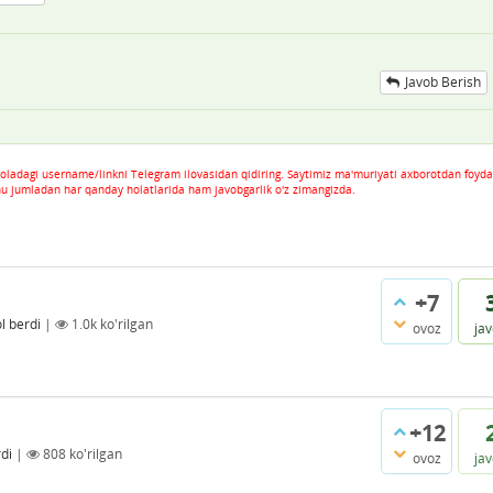
Javob Berish
oladagi username/linkni Telegram ilovasidan qidiring. Saytimiz ma'muriyati axborotdan foyda
hu jumladan har qanday holatlarida ham javobgarlik o'z zimangizda.
+7
l berdi
|
1.0k
ko'rilgan
ovoz
ja
+12
di
|
808
ko'rilgan
ovoz
ja