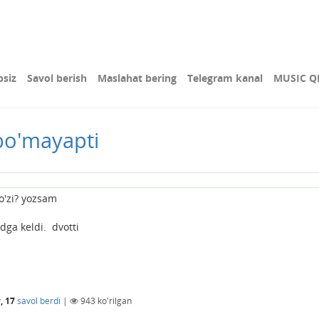
bsiz
Savol berish
Maslahat bering
Telegram kanal
MUSIC Q
bo'mayapti
o'zi? yozsam
dga keldi. dvotti
, 17
savol berdi
|
943
ko'rilgan