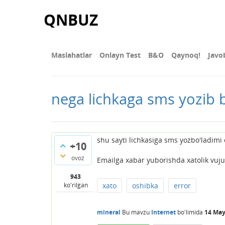
QNBUZ
Maslahatlar
Onlayn Test
В&О
Qaynoq!
Javo
nega lichkaga sms yozib 
shu sayti lichkasiga sms yozbo'ladimi 
+10
ovoz
Emailga xabar yuborishda xatolik vuju
943
ko'rilgan
xato
oshibka
error
mineral
Bu mavzu
Internet
bo'limida
14 May