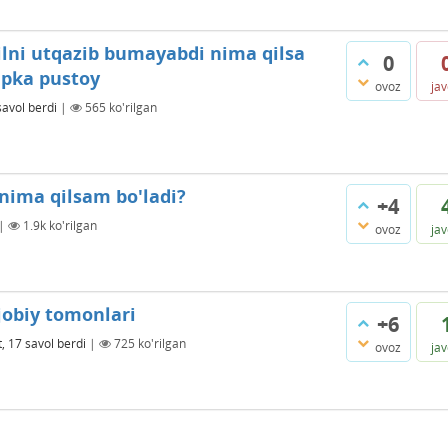
ilni utqazib bumayabdi nima qilsa
0
apka pustoy
ovoz
ja
savol berdi
|
565
ko'rilgan
nima qilsam bo'ladi?
+4
|
1.9k
ko'rilgan
ovoz
ja
jobiy tomonlari
+6
, 17
savol berdi
|
725
ko'rilgan
ovoz
ja