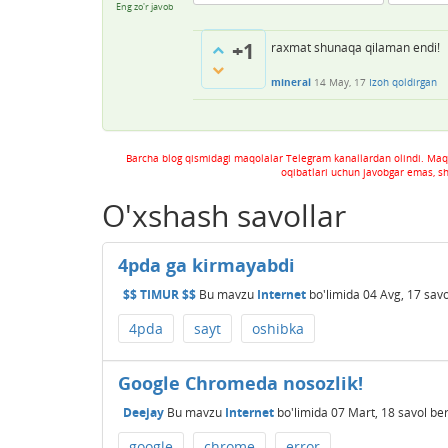
Eng zo'r javob
+1
raxmat shunaqa qilaman endi!
mineral
14 May, 17
Izoh qoldirgan
Barcha blog qismidagi maqolalar Telegram kanallardan olindi. Maq
oqibatlari uchun javobgar emas, s
O'xshash savollar
4pda ga kirmayabdi
$$ TIMUR $$
Bu mavzu
Internet
bo'limida
04 Avg, 17
savo
4pda
sayt
oshibka
Google Chromeda nosozlik!
Deejay
Bu mavzu
Internet
bo'limida
07 Mart, 18
savol ber
google
chrome
error