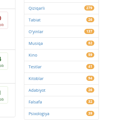
Qiziqarli
279
0
Tabiat
26
vob
O'yinlar
137
Musiqa
82
Kino
59
4
vob
Testlar
41
Kitoblar
94
Adabiyot
26
1
vob
Falsafa
32
Psixologiya
39