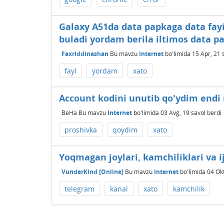
Galaxy A51da data papkaga data fay
buladi yordam berila iltimos data p
Faxriddinashan
Bu mavzu
Internet
bo'limida
15 Apr, 21
fayl
yordam
xato
Account kodini unutib qo'ydim endi 
BeHa
Bu mavzu
Internet
bo'limida
03 Avg, 19
savol berdi
proshivka
qoydim
xato
Yoqmagan joylari, kamchiliklari va i
VunderKind [Online]
Bu mavzu
Internet
bo'limida
04 Okt
telegram
kanal
xato
kamchilik