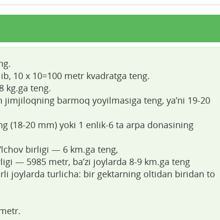
ng.
ib, 10 x 10=100 metr kvadratga teng.
 kg.ga teng.
jimjiloqning barmoq yoyilmasiga teng, ya’ni 19-20
ng (18-20 mm) yoki 1 enlik-6 ta arpa donasining
lchov birligi — 6 km.ga teng,
ligi — 5985 metr, ba’zi joylarda 8-9 km.ga teng
i joylarda turlicha: bir gektarning oltidan biridan to
metr.