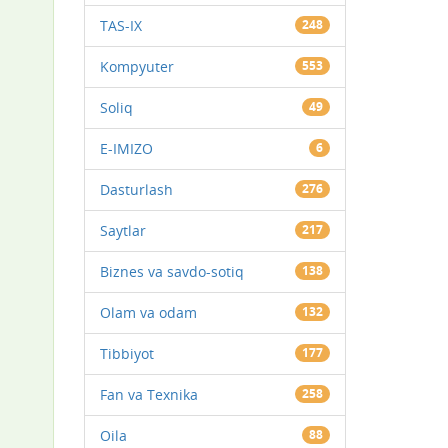
TAS-IX
248
Kompyuter
553
Soliq
49
E-IMIZO
6
Dasturlash
276
Saytlar
217
Biznes va savdo-sotiq
138
Olam va odam
132
Tibbiyot
177
Fan va Texnika
258
Oila
88