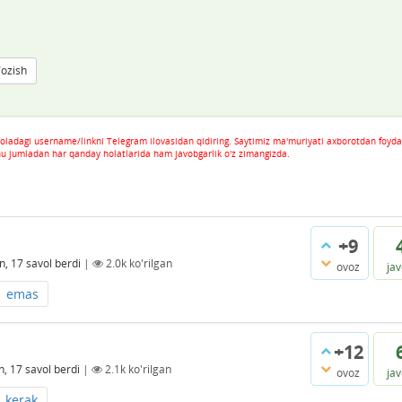
Yozish
oladagi username/linkni Telegram ilovasidan qidiring. Saytimiz ma'muriyati axborotdan foyda
hu jumladan har qanday holatlarida ham javobgarlik o'z zimangizda.
+9
n, 17
savol berdi
|
2.0k
ko'rilgan
ovoz
ja
emas
+12
n, 17
savol berdi
|
2.1k
ko'rilgan
ovoz
ja
kerak