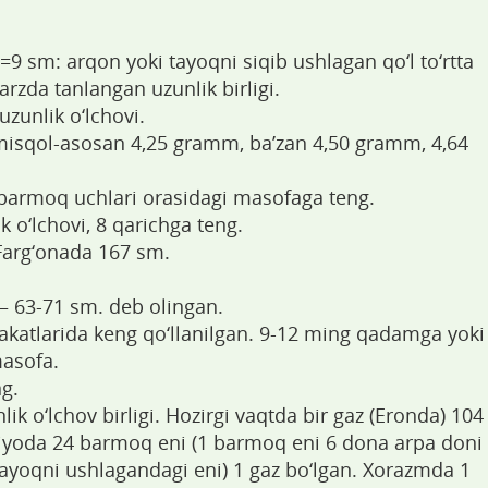
9 sm: arqon yoki tayoqni siqib ushlagan qo‘l to‘rtta
rzda tanlangan uzunlik birligi.
zunlik o‘lchovi.
misqol-asosan 4,25 gramm, ba’zan 4,50 gramm, 4,64
a barmoq uchlari orasidagi masofaga teng.
 o‘lchovi, 8 qarichga teng.
Farg‘onada 167 sm.
 63-71 sm. deb olingan.
katlarida keng qo‘llanilgan. 9-12 ming qadamga yoki
masofa.
g.
k o‘lchov birligi. Hozirgi vaqtda bir gaz (Eronda) 104
siyoda 24 barmoq eni (1 barmoq eni 6 dona arpa doni
tayoqni ushlagandagi eni) 1 gaz bo‘lgan. Xorazmda 1