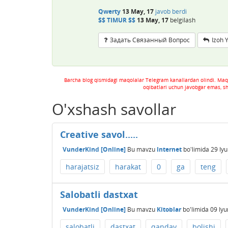
Qwerty
13 May, 17
javob berdi
$$ TIMUR $$
13 May, 17
belgilash
Задать Связанный Вопрос
Izoh 
Barcha blog qismidagi maqolalar Telegram kanallardan olindi. Maq
oqibatlari uchun javobgar emas, s
O'xshash savollar
Creative savol.....
VunderKind [Online]
Bu mavzu
Internet
bo'limida
29 Iyu
harajatsiz
harakat
0
ga
teng
Salobatli dastxat
VunderKind [Online]
Bu mavzu
Kitoblar
bo'limida
09 Iyu
salobatli
dastxat
qanday
bolishi