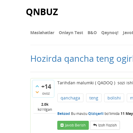
QNBUZ
Maslahatlar
Onlayn Test
В&О
Qaynoq!
Javo
Hozirda qancha teng ogirl
Tarihdan malumki ( QADOQ ) sozi ishl
+14
ovoz
qanchaga
teng
bolishi
m
2.0k
ko'rilgan
Bekzod
Bu mavzu
Qiziqarli
bo'limida
11 May
Javob Berish
Izoh Yozish