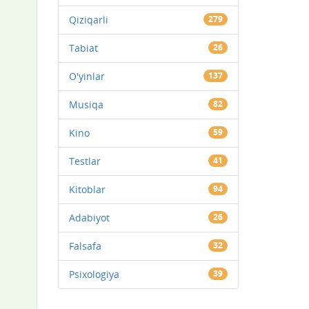
Qiziqarli
279
Tabiat
26
O'yinlar
137
Musiqa
82
Kino
59
Testlar
41
Kitoblar
94
Adabiyot
26
Falsafa
32
Psixologiya
39
1