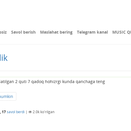
bsiz
Savol berish
Maslahat bering
Telegram kanal
MUSIC Q
ik
atilgan 2 quti 7 qadoq hohizrgi kunda qanchaga teng
umkin
, 17
savol berdi
|
2.0k
ko'rilgan