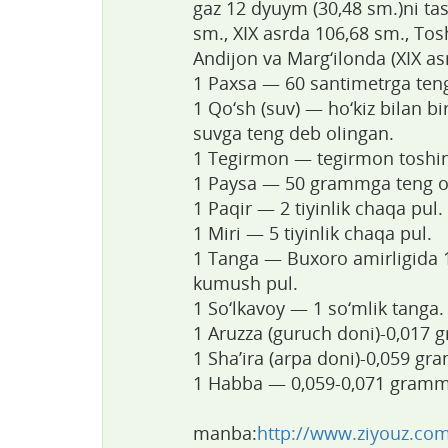
gaz 12 dyuym (30,48 sm.)ni tas
sm., XIX asrda 106,68 sm., To
Andijon va Marg‘ilonda (XIX as
1 Paxsa — 60 santimetrga ten
1 Qo‘sh (suv) — ho‘kiz bilan b
suvga teng deb olingan.
1 Tegirmon — tegirmon toshini
1 Paysa — 50 grammga teng og‘
1 Paqir — 2 tiyinlik chaqa pul.
1 Miri — 5 tiyinlik chaqa pul.
1 Tanga — Buxoro amirligida 15
kumush pul.
1 So‘lkavoy — 1 so‘mlik tanga.
1 Aruzza (guruch doni)-0,017
1 Sha’ira (arpa doni)-0,059 gr
1 Habba — 0,059-0,071 gramm
manba:
http://www.ziyouz.co