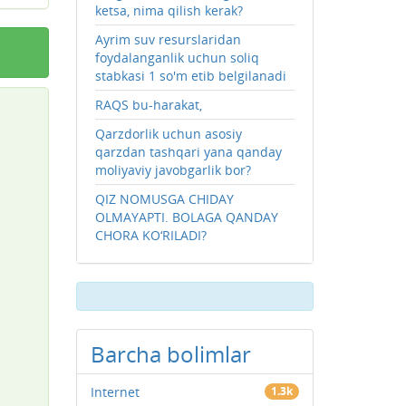
ketsa, nima qilish kerak?
Ayrim suv resurslaridan
foydalanganlik uchun soliq
stabkasi 1 so'm etib belgilanadi
RAQS bu-harakat,
Qarzdorlik uchun asosiy
qarzdan tashqari yana qanday
moliyaviy javobgarlik bor?
QIZ NOMUSGA CHIDAY
OLMAYAPTI. BOLAGA QANDAY
CHORA KO‘RILADI?
Barcha bolimlar
Internet
1.3k