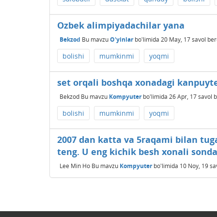
Ozbek alimpiyadachilar yana
Bekzod
Bu mavzu
O'yinlar
bo'limida
20 May, 17
savol ber
bolishi
mumkinmi
yoqmi
set orqali boshqa xonadagi kanpuy
Bekzod
Bu mavzu
Kompyuter
bo'limida
26 Apr, 17
savol b
bolishi
mumkinmi
yoqmi
2007 dan katta va 5raqami bilan tug
teng. U eng kichik besh xonali son
Lee Min Ho
Bu mavzu
Kompyuter
bo'limida
10 Noy, 19
sa