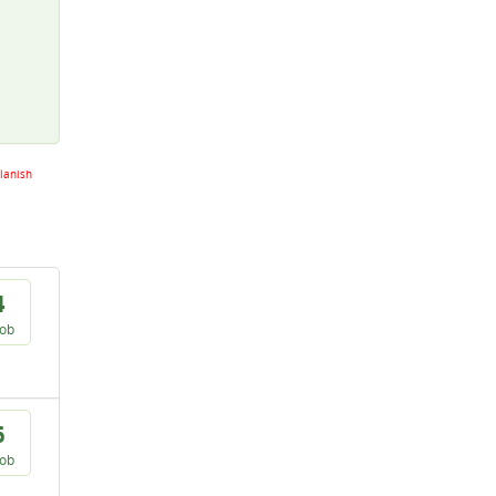
lanish
4
vob
6
vob