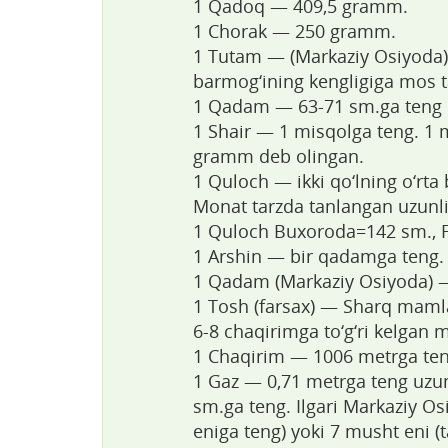
1 Qadoq — 409,5 gramm.
1 Chorak — 250 gramm.
1 Tutam — (Markaziy Osiyoda)=
barmog‘ining kengligiga mos ta
1 Qadam — 63-71 sm.ga teng u
1 Shair — 1 misqolga teng. 1 
gramm deb olingan.
1 Quloch — ikki qo‘lning o‘rt
Monat tarzda tanlangan uzunlik
1 Quloch Buxoroda=142 sm., 
1 Arshin — bir qadamga teng.
1 Qadam (Markaziy Osiyoda) —
1 Tosh (farsax) — Sharq mamla
6-8 chaqirimga to‘g‘ri kelgan 
1 Chaqirim — 1006 metrga ten
1 Gaz — 0,71 metrga teng uzunli
sm.ga teng. Ilgari Markaziy O
eniga teng) yoki 7 musht eni (