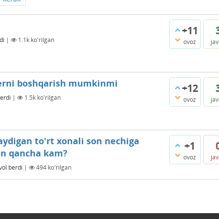
+11
di
|
1.1k
ko'rilgan
ovoz
ja
terni boshqarish mumkinmi
+12
erdi
|
1.5k
ko'rilgan
ovoz
ja
aydigan to'rt xonali son nechiga
+1
dan qancha kam?
ovoz
ja
vol berdi
|
494
ko'rilgan