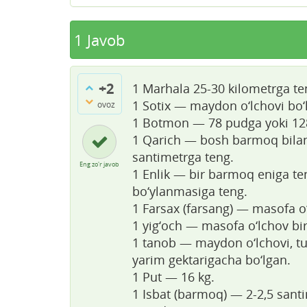
1
Javob
+2
1 Marhala 25-30 kilometrga te
1 Sotix — maydon o‘lchovi bo‘l
ovoz
1 Botmon — 78 pudga yoki 128
1 Qarich — bosh barmoq bilan 
santimetrga teng.
Eng zo'r javob
1 Enlik — bir barmoq eniga te
bo‘ylanmasiga teng.
1 Farsax (farsang) — masofa o‘
1 yig‘och — masofa o‘lchov bir
1 tanob — maydon o‘lchovi, turl
yarim gektarigacha bo‘lgan.
1 Put — 16 kg.
1 Isbat (barmoq) — 2-2,5 santi