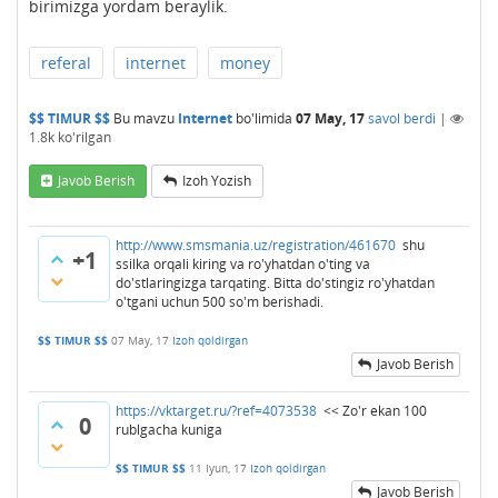
birimizga yordam beraylik.
referal
internet
money
$$ TIMUR $$
Bu mavzu
Internet
bo'limida
07 May, 17
savol berdi
|
1.8k
ko'rilgan
Javob Berish
Izoh Yozish
http://www.smsmania.uz/registration/461670
shu
+1
ssilka orqali kiring va ro'yhatdan o'ting va
do'stlaringizga tarqating. Bitta do'stingiz ro'yhatdan
o'tgani uchun 500 so'm berishadi.
$$ TIMUR $$
07 May, 17
Izoh qoldirgan
Javob Berish
https://vktarget.ru/?ref=4073538
<< Zo'r ekan 100
0
rublgacha kuniga
$$ TIMUR $$
11 Iyun, 17
Izoh qoldirgan
Javob Berish