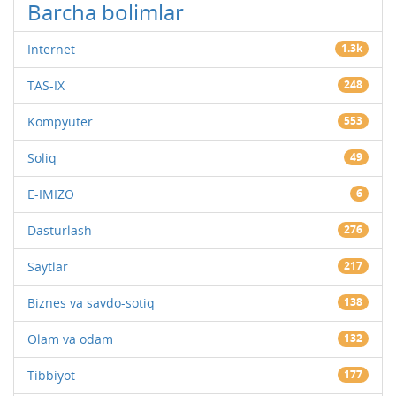
Barcha bolimlar
Internet
1.3k
TAS-IX
248
Kompyuter
553
Soliq
49
E-IMIZO
6
Dasturlash
276
Saytlar
217
Biznes va savdo-sotiq
138
Olam va odam
132
Tibbiyot
177