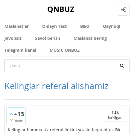
QNBUZ
Maslahatlar
Onlayn Test
В&О
Qaynoq!
Javobsiz
Savol berish
Maslahat bering
Telegram kanal
MUSIC QNBUZ
Kelinglar referal alishamiz
+13
1.8k
ko'rilgan
ovoz
Kelinglar hamma o'z referal linkini yozsin faqat bitta. Bir