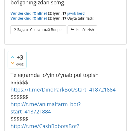
bo'lganingizdan so'ng.
VunderKind [Online]
22 Iyun, 17
javob berdi
VunderKind [Online]
22 Iyun, 17
Qayta tahrirladi!
Задать Связанный Вопрос
Izoh Yozish
+3
ovoz
Telegramda o'yin o'ynab pul topish
$$$$$$
https://t.me/DinoParkBot?start=418721884
$$$$$$
http://t.me/animalfarm_bot?
start=418721884
$$$$$$
http://t.me/CashRobotsBot?