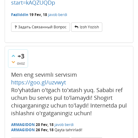
start=kAQZUQDp
Fazliddin
19 Fev, 18
javob berdi
Задать Связанный Вопрос
Izoh Yozish
+3
ovoz
Men eng sevimli servisim
https://goo.gl/uzvwyt
Ro'yhatdan o'tgach to'xtash yuq. Sababi ref
uchun bu servis pul to'lamaydi! Shogirt
chiqarganingiz uchun to'laydi! Internetda pul
ishlashni o'rgatganingiz uchun!
ARMAGIDON
20 Fev, 18
javob berdi
ARMAGIDON
26 Fev, 18
Qayta tahrirladi!