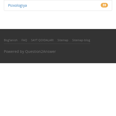
Psixologiya
39
Bog'lanish
FAQ
SAYT QOIDALARI
Sitemap
Sitemap-blog
Powered by
Question2Answer