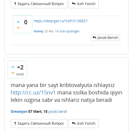
Задать Связанный Вопрос
Izoh Yozish
0
https://vktarget.ru/?ref=5136857
Funny
25 Fev, 18
Izoh qoldirgan
Javob Berish
+2
ovoz
mana yana bir sayt kribtovalyuta ishlaysiz
http://cc.uz/15nv1
mana ssilka boshida qiyin
lekin ozgina sabr va ishlariz natija beradi
Omonjon
07 Mart, 18
javob berdi
Задать Связанный Вопрос
Izoh Yozish