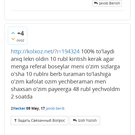
Javob Berish
+4
ovoz
http://kolxoz.net/?i=194324
100% to'laydi
aniq lekn oldin 10 rubl kiritish kerak agar
menga referal boseylar meni o'zim sizlarga
o'sha 10 rublni berb turaman to'lashiga
o'zim kafolat ozim yechberaman men
shaxsan o'zim payeerga 48 rubl yechvoldm
2 soatda
ZHacker
09 May, 17
javob berdi
Задать Связанный Вопрос
Izoh Yozish