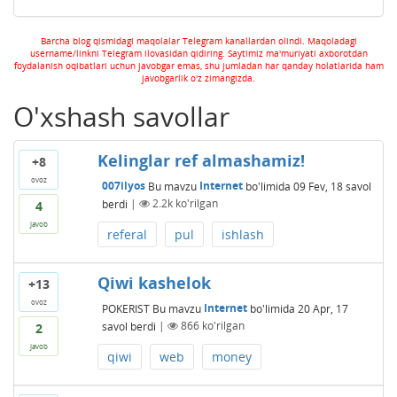
Barcha blog qismidagi maqolalar Telegram kanallardan olindi. Maqoladagi
username/linkni Telegram ilovasidan qidiring. Saytimiz ma'muriyati axborotdan
foydalanish oqibatlari uchun javobgar emas, shu jumladan har qanday holatlarida ham
javobgarlik o'z zimangizda.
O'xshash savollar
Kelinglar ref almashamiz!
+8
ovoz
007ilyos
Bu mavzu
Internet
bo'limida
09 Fev, 18
savol
berdi
|
2.2k
ko'rilgan
4
javob
referal
pul
ishlash
Qiwi kashelok
+13
ovoz
POKERIST
Bu mavzu
Internet
bo'limida
20 Apr, 17
savol berdi
|
866
ko'rilgan
2
javob
qiwi
web
money