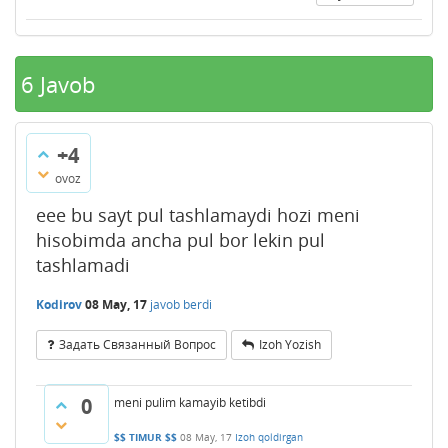
6
Javob
+4
ovoz
eee bu sayt pul tashlamaydi hozi meni
hisobimda ancha pul bor lekin pul
tashlamadi
Kodirov
08 May, 17
javob berdi
Задать Связанный Вопрос
Izoh Yozish
0
meni pulim kamayib ketibdi
$$ TIMUR $$
08 May, 17
Izoh qoldirgan