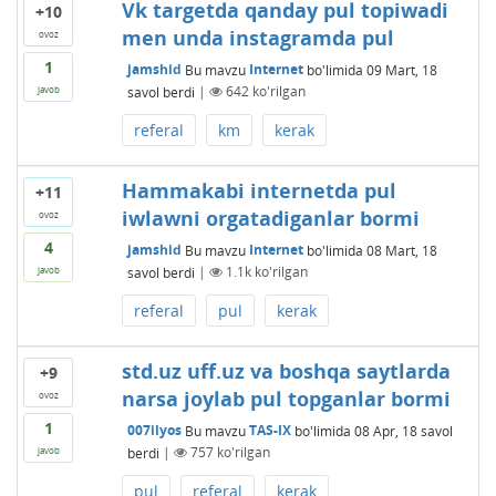
Vk targetda qanday pul topiwadi
+10
men unda instagramda pul
ovoz
1
jamshid
Bu mavzu
Internet
bo'limida
09 Mart, 18
savol berdi
|
642
ko'rilgan
javob
referal
km
kerak
Hammakabi internetda pul
+11
iwlawni orgatadiganlar bormi
ovoz
4
jamshid
Bu mavzu
Internet
bo'limida
08 Mart, 18
savol berdi
|
1.1k
ko'rilgan
javob
referal
pul
kerak
std.uz uff.uz va boshqa saytlarda
+9
narsa joylab pul topganlar bormi
ovoz
1
007ilyos
Bu mavzu
TAS-IX
bo'limida
08 Apr, 18
savol
berdi
|
757
ko'rilgan
javob
pul
referal
kerak