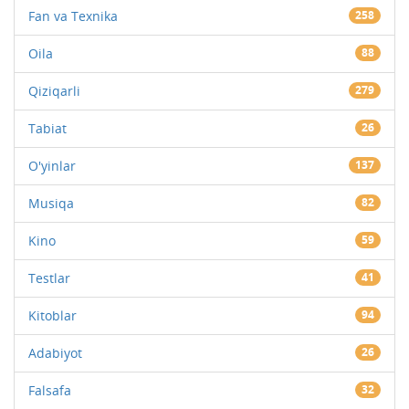
Fan va Texnika
258
Oila
88
Qiziqarli
279
Tabiat
26
O'yinlar
137
Musiqa
82
Kino
59
Testlar
41
Kitoblar
94
Adabiyot
26
Falsafa
32