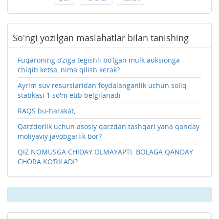
So'ngi yozilgan maslahatlar bilan tanishing
Fuqaroning o‘ziga tegishli bo‘lgan mulk auksionga
chiqib ketsa, nima qilish kerak?
Ayrim suv resurslaridan foydalanganlik uchun soliq
stabkasi 1 so'm etib belgilanadi
RAQS bu-harakat,
Qarzdorlik uchun asosiy qarzdan tashqari yana qanday
moliyaviy javobgarlik bor?
QIZ NOMUSGA CHIDAY OLMAYAPTI. BOLAGA QANDAY
CHORA KO‘RILADI?