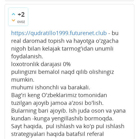
+2
ovoz
https://qudratillo1999.futurenet.club
- bu
real daromad topish va hayotga o'zgacha
nigoh bilan kelajak tarmog'idan unumli
foydalanish.
loxotronlik darajasi 0%
pulingizni bemalol naqd qilib olishingiz
mumkin.
muhumi ishonchli va barakali.
Bag'ri keng O'zbeklarimiz tomonidan
tuzilgan ajoyib jamoa a'zosi bo'lish.
Bularning bari ajoyib. Ish juda oson va yana
kundan -kunga yengillashib bormoqda.
Sayt haqida, pul ishlash va ko'p pul ishlash
strategiyalari haqida batafsil referal