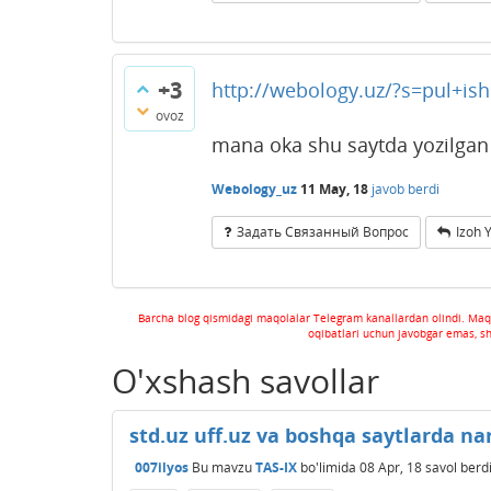
+3
http://webology.uz/?s=pul+ish
ovoz
mana oka shu saytda yozilgan
Webology_uz
11 May, 18
javob berdi
Задать Связанный Вопрос
Izoh 
Barcha blog qismidagi maqolalar Telegram kanallardan olindi. Maq
oqibatlari uchun javobgar emas, s
O'xshash savollar
std.uz uff.uz va boshqa saytlarda na
007ilyos
Bu mavzu
TAS-IX
bo'limida
08 Apr, 18
savol berd