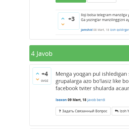
Iloji bolsa telegram manzilg
+3
Ga yozinglar manzilinggizni 
jamshid
08 Mart, 18
Izoh qoldirga
4
Javob
+4
Menga yoqgan pul ishledigan
grupalarga azo bo'lasiz like b
ovoz
facebook tviter shularda acaun
Isoxon
09 Mart, 18
javob berdi
Задать Связанный Вопрос
Izoh 