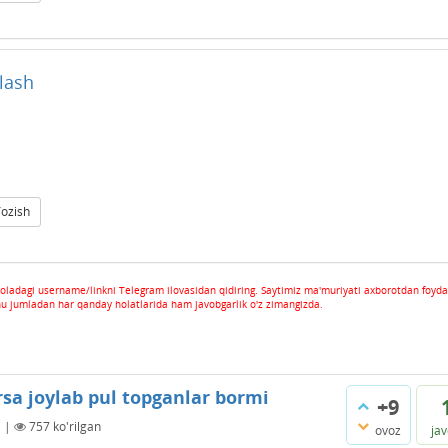
lash
Yozish
oladagi username/linkni Telegram ilovasidan qidiring. Saytimiz ma'muriyati axborotdan foyda
hu jumladan har qanday holatlarida ham javobgarlik o'z zimangizda.
rsa joylab pul topganlar bormi
+9
i
|
757
ko'rilgan
ovoz
ja