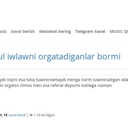
bsiz
Savol berish
Maslahat bering
Telegram kanal
MUSIC Q
l iwlawni orgatadiganlar bormi
ydi ilojini esa toliq tuwintriwmaydi menga norm tuwintradigan od
lni orgatsn iltmos men esa referal deyszmi boliwga rozman
t, 18
savol berdi
|
1.1k
ko'rilgan