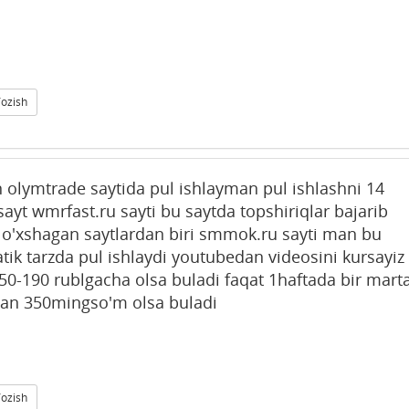
Yozish
 olymtrade saytida pul ishlayman pul ishlashni 14
t wmrfast.ru sayti bu saytda topshiriqlar bajarib
a o'xshagan saytlardan biri smmok.ru sayti man bu
k tarzda pul ishlaydi youtubedan videosini kursayiz
150-190 rublgacha olsa buladi faqat 1haftada bir mart
inan 350mingso'm olsa buladi
Yozish