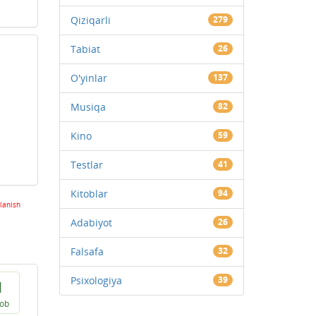
Qiziqarli
279
Tabiat
26
O'yinlar
137
Musiqa
82
Kino
59
Testlar
41
Kitoblar
94
lanish
Adabiyot
26
Falsafa
32
Psixologiya
39
1
vob