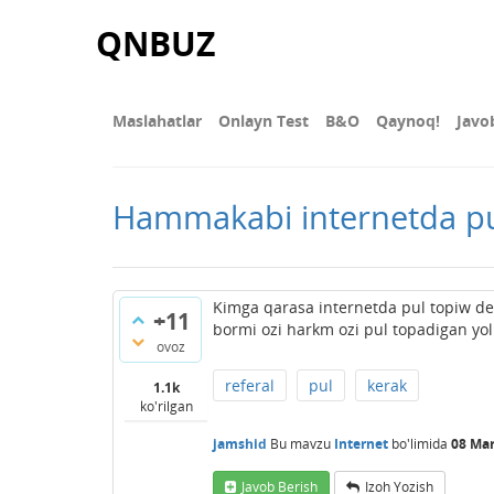
QNBUZ
Maslahatlar
Onlayn Test
В&О
Qaynoq!
Javo
Hammakabi internetda pu
Kimga qarasa internetda pul topiw de
+11
bormi ozi harkm ozi pul topadigan yo
ovoz
referal
pul
kerak
1.1k
ko'rilgan
jamshid
Bu mavzu
Internet
bo'limida
08 Mar
Javob Berish
Izoh Yozish