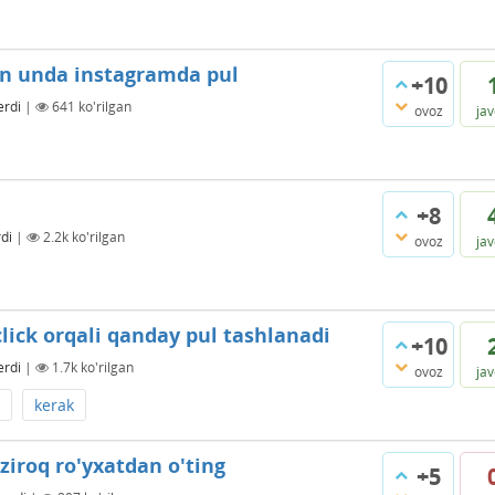
en unda instagramda pul
+10
erdi
|
641
ko'rilgan
ovoz
ja
+8
di
|
2.2k
ko'rilgan
ovoz
ja
ck orqali qanday pul tashlanadi
+10
erdi
|
1.7k
ko'rilgan
ovoz
ja
kerak
ziroq ro'yxatdan o'ting
+5