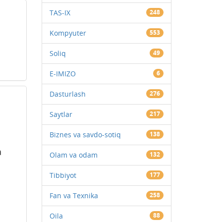
TAS-IX
248
Kompyuter
553
Soliq
49
E-IMIZO
6
Dasturlash
276
Saytlar
217
Biznes va savdo-sotiq
138
a
Olam va odam
132
Tibbiyot
177
Fan va Texnika
258
Oila
88