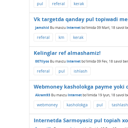
pul
referal
kerak
Vk targetda qanday pul topiwadi m
jamshid
Bu mavzu
Internet
bo'limida
09 Mart, 18
savol b
referal
km
kerak
Kelinglar ref almashamiz!
007ilyos
Bu mavzu
Internet
bo'limida
09 Fev, 18
savol ber
referal
pul
ishlash
Webmoney kasholokga payme yoki cli
Akram93
Bu mavzu
Internet
bo'limida
19 Iyun, 18
savol b
webmoney
kasholokga
pul
tashlash
Internetda Sarmoyasiz pul topiah xo