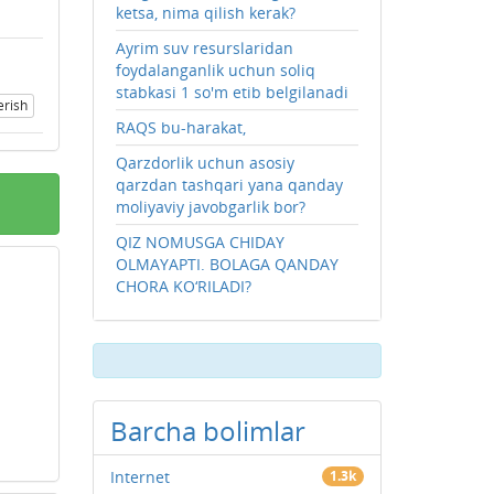
ketsa, nima qilish kerak?
Ayrim suv resurslaridan
foydalanganlik uchun soliq
stabkasi 1 so'm etib belgilanadi
erish
RAQS bu-harakat,
Qarzdorlik uchun asosiy
qarzdan tashqari yana qanday
moliyaviy javobgarlik bor?
QIZ NOMUSGA CHIDAY
OLMAYAPTI. BOLAGA QANDAY
CHORA KO‘RILADI?
Barcha bolimlar
Internet
1.3k