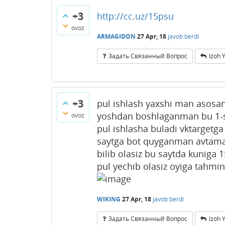
+3
http://cc.uz/15psu
ovoz
ARMAGIDON
27 Apr, 18
javob berdi
Задать Связанный Вопрос
Izoh 
+3
pul ishlash yaxshi man asosan
yoshdan boshlaganman bu 1-say
ovoz
pul ishlasha buladi vktargetg
saytga bot quyganman avtamati
bilib olasiz bu saytda kuniga 
pul yechib olasiz oyiga tahm
WIKING
27 Apr, 18
javob berdi
Задать Связанный Вопрос
Izoh 