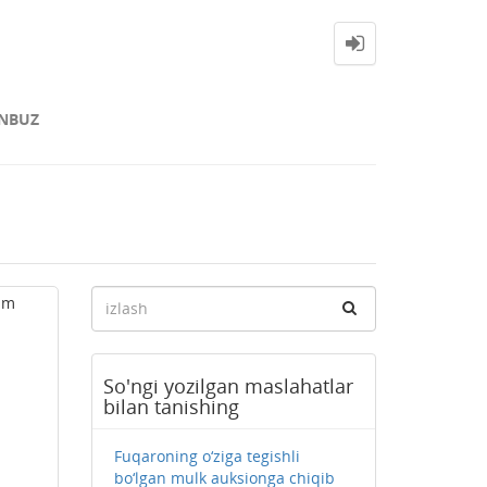
NBUZ
am
So'ngi yozilgan maslahatlar
bilan tanishing
Fuqaroning o‘ziga tegishli
bo‘lgan mulk auksionga chiqib