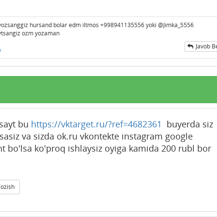
a yozsanggiz hursand bolar edm iltmos +998941135556 yoki @Jimka_5556
aytsangiz ozm yozaman
Javob B
n
 sayt bu
https://vktarget.ru/?ref=4682361
buyerda siz
osasiz va sizda ok.ru vkontekte instagram google
t bo'lsa ko'proq ishlaysiz oyiga kamida 200 rubl bor
Yozish