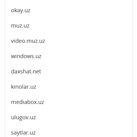
okay.uz
muz.uz
video.muz.uz
windows.uz
daxshat.net
kinolar.uz
mediabox.uz
ulugov.uz
saytlar.uz