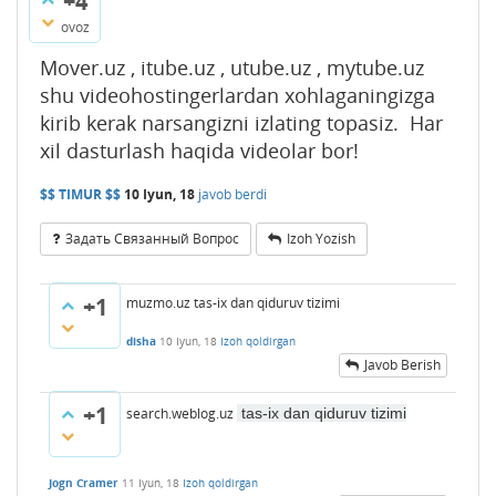
+4
ovoz
Mover.uz , itube.uz , utube.uz , mytube.uz
shu videohostingerlardan xohlaganingizga
kirib kerak narsangizni izlating topasiz. Har
xil dasturlash haqida videolar bor!
$$ TIMUR $$
10 Iyun, 18
javob berdi
Задать Связанный Вопрос
Izoh Yozish
+1
muzmo.uz tas-ix dan qiduruv tizimi
disha
10 Iyun, 18
Izoh qoldirgan
Javob Berish
+1
search.weblog.uz
tas-ix dan qiduruv tizimi
Jogn Cramer
11 Iyun, 18
Izoh qoldirgan