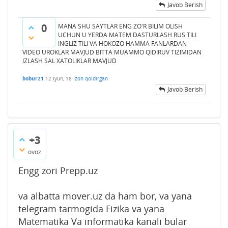
Javob Berish
0
MANA SHU SAYTLAR ENG ZO'R BILIM OLISH
UCHUN U YERDA MATEM DASTURLASH RUS TILI
INGLIZ TILI VA HOKOZO HAMMA FANLARDAN
VIDEO UROKLAR MAVJUD BITTA MUAMMO QIDIRUV TIZIMIDAN
IZLASH SAL XATOLIKLAR MAVJUD
bobur21
12 Iyun, 18
Izoh qoldirgan
Javob Berish
+3
ovoz
Engg zori Prepp.uz
va albatta mover.uz da ham bor, va yana
telegram tarmogida Fizika va yana
Matematika Va informatika kanali bular