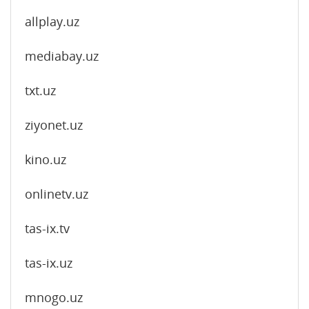
allplay.uz
mediabay.uz
txt.uz
ziyonet.uz
kino.uz
onlinetv.uz
tas-ix.tv
tas-ix.uz
mnogo.uz