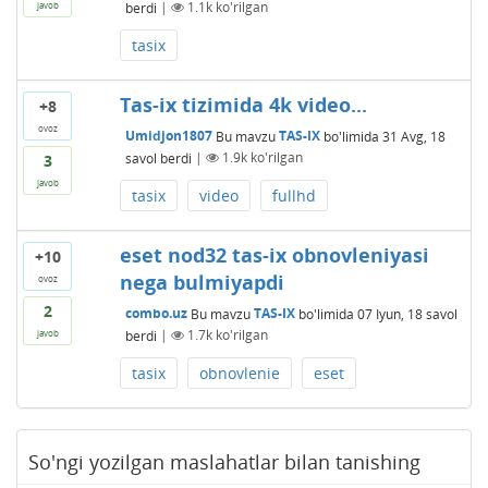
berdi
|
1.1k
ko'rilgan
javob
tasix
Tas-ix tizimida 4k video...
+8
ovoz
Umidjon1807
Bu mavzu
TAS-IX
bo'limida
31 Avg, 18
savol berdi
|
1.9k
ko'rilgan
3
javob
tasix
video
fullhd
eset nod32 tas-ix obnovleniyasi
+10
nega bulmiyapdi
ovoz
2
combo.uz
Bu mavzu
TAS-IX
bo'limida
07 Iyun, 18
savol
berdi
|
1.7k
ko'rilgan
javob
tasix
obnovlenie
eset
So'ngi yozilgan maslahatlar bilan tanishing