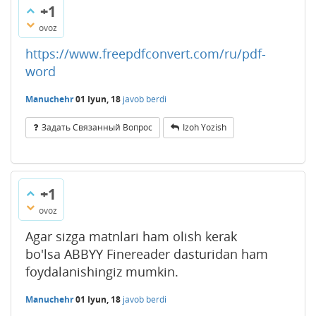
+1
ovoz
https://www.freepdfconvert.com/ru/pdf-
word
Manuchehr
01 Iyun, 18
javob berdi
Задать Связанный Вопрос
Izoh Yozish
+1
ovoz
Agar sizga matnlari ham olish kerak
bo'lsa ABBYY Finereader dasturidan ham
foydalanishingiz mumkin.
Manuchehr
01 Iyun, 18
javob berdi