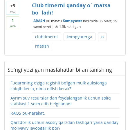
Club timerni qanday o`rnatsa
+5
bo`ladi!
ovoz
1
ARASH
Bu mavzu
Kompyuter
bo'limida
06 Mart, 19
savol berdi
|
1.5k
ko'rilgan
javob
clubtimerni
kompyuterga
o
rnatish
So'ngi yozilgan maslahatlar bilan tanishing
Fuqaroning o‘ziga tegishli bo‘lgan mulk auksionga
chiqib ketsa, nima qilish kerak?
Ayrim suv resurslaridan foydalanganlik uchun soliq
stabkasi 1 so'm etib belgilanadi
RAQS bu-harakat,
Qarzdorlik uchun asosiy qarzdan tashqari yana qanday
moliyaviy javobgarlik bor?