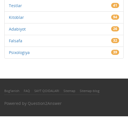
Testlar
41
Kitoblar
94
Adabiyot
26
Falsafa
32
Psixologiya
39
Bog'lanish
FAQ
SAYT QOIDALARI
Sitemap
Sitemap-blog
Powered by
Question2Answer