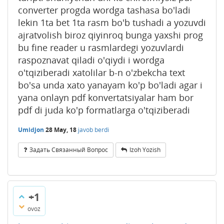
converter progda wordga tashasa bo'ladi
lekin 1ta bet 1ta rasm bo'b tushadi a yozuvdi
ajratvolish biroz qiyinroq bunga yaxshi prog
bu fine reader u rasmlardegi yozuvlardi
raspoznavat qiladi o'qiydi i wordga
o'tqiziberadi xatolilar b-n o'zbekcha text
bo'sa unda xato yanayam ko'p bo'ladi agar i
yana onlayn pdf konvertatsiyalar ham bor
pdf di juda ko'p formatlarga o'tqiziberadi
Umidjon
28 May, 18
javob berdi
Задать Связанный Вопрос
Izoh Yozish
+1
ovoz