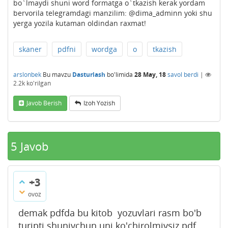
bo`lmaydi shuni word formatga o`tkazish kerak yordam
bervorila telegramdagi manzilim: @dima_adminn yoki shu
yerga yozila kutaman oldindan raxmat!
skaner
pdfni
wordga
o
tkazish
arslonbek
Bu mavzu
Dasturlash
bo'limida
28 May, 18
savol berdi
|
2.2k
ko'rilgan
Javob Berish
Izoh Yozish
5
Javob
+3
ovoz
demak pdfda bu kitob yozuvlari rasm bo'b
turipti shuniychun uni ko'chirolmiysiz pdf