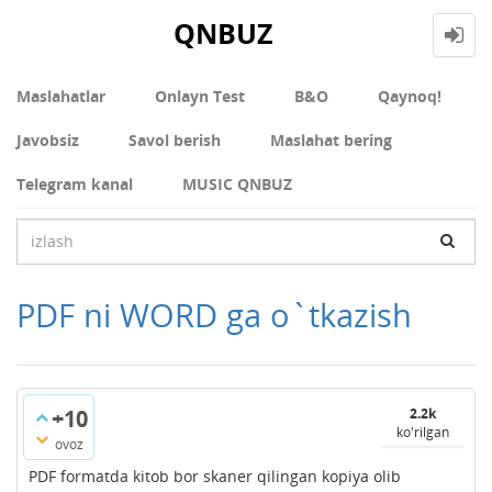
QNBUZ
Maslahatlar
Onlayn Test
В&О
Qaynoq!
Javobsiz
Savol berish
Maslahat bering
Telegram kanal
MUSIC QNBUZ
PDF ni WORD ga o`tkazish
+10
2.2k
ko'rilgan
ovoz
PDF formatda kitob bor skaner qilingan kopiya olib