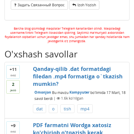
Задать Связанный Вопрос
Izoh Yozish
Barcha blog qismidagi maqolalar Telegram kanallardan olindi. Maqoladagi
username/linkni Telegram ilovasidan qidiring. Saytimiz ma'muriyati axborotdan
foydalanish oqibatlari uchun javobgar emas, shu jumladan har qanday holatlarida ham
javobgarlik o'z zimangizda.
O'xshash savollar
Qanday-qilib .dat formatdagi
+11
filedan .mp4 formatiga o`tkazish
ovoz
mumkin?
2
javob
Omonjon
Bu mavzu
Kompyuter
bo'limida
17 Mart, 18
savol berdi
|
1.6k
ko'rilgan
dat
o
tish
mp4
PDF farmatni Wordga xatosiz
+9
ko'chiriob o'tqazish kerak
ovoz