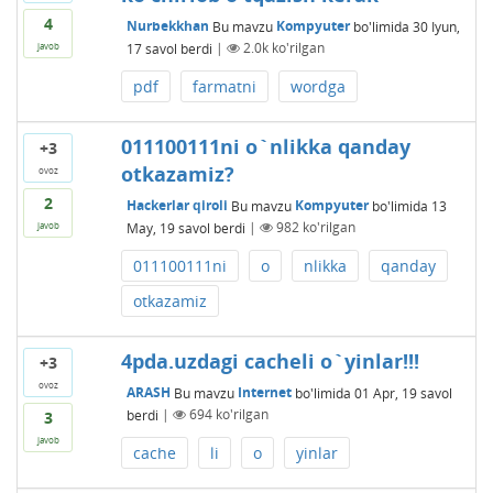
4
Nurbekkhan
Bu mavzu
Kompyuter
bo'limida
30 Iyun,
17
savol berdi
|
2.0k
ko'rilgan
javob
pdf
farmatni
wordga
011100111ni o`nlikka qanday
+3
otkazamiz?
ovoz
2
Hackerlar qiroli
Bu mavzu
Kompyuter
bo'limida
13
May, 19
savol berdi
|
982
ko'rilgan
javob
011100111ni
o
nlikka
qanday
otkazamiz
4pda.uzdagi cacheli o`yinlar!!!
+3
ovoz
ARASH
Bu mavzu
Internet
bo'limida
01 Apr, 19
savol
berdi
|
694
ko'rilgan
3
javob
cache
li
o
yinlar