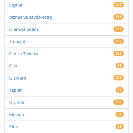
Saytlar
217
Biznes va savdo-sotiq
138
Olam va odam
132
Tibbiyot
177
Fan va Texnika
258
Oila
88
Qiziqarli
279
Tabiat
26
O'yinlar
137
Musiqa
82
Kino
59