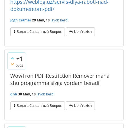
https://weblog.uz/servis-dlya-raboti-nad-
dokumentom-pdf/
Jogn Cramer
29 May, 18
javob berdi
Задать Связанный Вопрос
Izoh Yozish
+1
ovoz
WowTron PDF Restriction Remover mana
shu programma sizga yordam beradi
qnb
30 May, 18
javob berdi
Задать Связанный Вопрос
Izoh Yozish