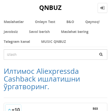
QNBUZ
Maslahatlar
Onlayn Test
В&О
Qaynoq!
Javobsiz
Savol berish
Maslahat bering
Telegram kanal
MUSIC QNBUZ
Илтимос Aliexpressda
Cashback ишлатишни
ўргатворинг.
+10
503