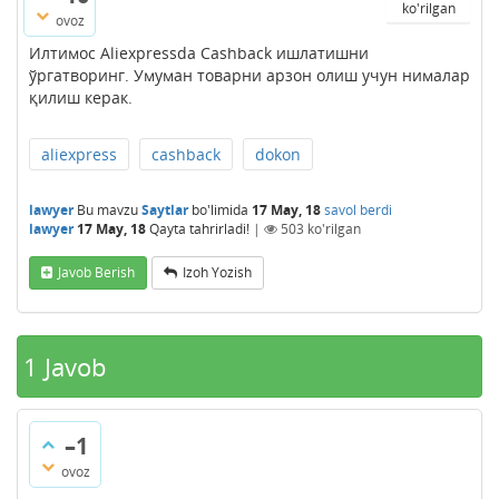
ko'rilgan
ovoz
Илтимос Aliexpressda Cashback ишлатишни
ўргатворинг. Умуман товарни арзон олиш учун нималар
қилиш керак.
aliexpress
cashback
dokon
lawyer
Bu mavzu
Saytlar
bo'limida
17 May, 18
savol berdi
lawyer
17 May, 18
Qayta tahrirladi!
|
503
ko'rilgan
Javob Berish
Izoh Yozish
1
Javob
–1
ovoz