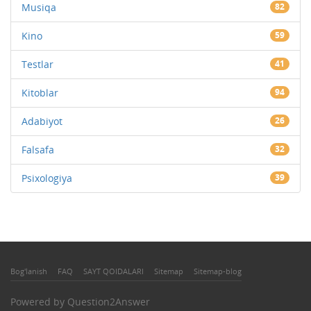
Musiqa
82
Kino
59
Testlar
41
Kitoblar
94
Adabiyot
26
Falsafa
32
Psixologiya
39
Bog'lanish
FAQ
SAYT QOIDALARI
Sitemap
Sitemap-blog
Powered by
Question2Answer