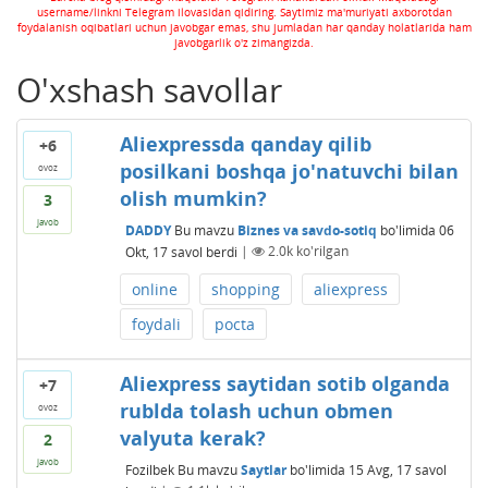
username/linkni Telegram ilovasidan qidiring. Saytimiz ma'muriyati axborotdan
foydalanish oqibatlari uchun javobgar emas, shu jumladan har qanday holatlarida ham
javobgarlik o'z zimangizda.
O'xshash savollar
Aliexpressda qanday qilib
+6
posilkani boshqa jo'natuvchi bilan
ovoz
olish mumkin?
3
javob
DADDY
Bu mavzu
Biznes va savdo-sotiq
bo'limida
06
Okt, 17
savol berdi
|
2.0k
ko'rilgan
online
shopping
aliexpress
foydali
pocta
Aliexpress saytidan sotib olganda
+7
rublda tolash uchun obmen
ovoz
valyuta kerak?
2
javob
Fozilbek
Bu mavzu
Saytlar
bo'limida
15 Avg, 17
savol