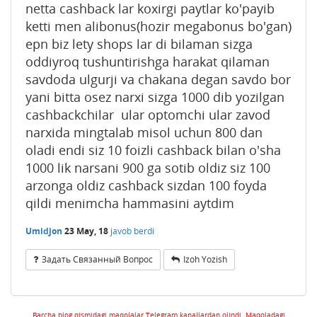
netta cashback lar koxirgi paytlar ko'payib
ketti men alibonus(hozir megabonus bo'gan)
epn biz lety shops lar di bilaman sizga
oddiyroq tushuntirishga harakat qilaman
savdoda ulgurji va chakana degan savdo bor
yani bitta osez narxi sizga 1000 dib yozilgan
cashbackchilar ular optomchi ular zavod
narxida mingtalab misol uchun 800 dan
oladi endi siz 10 foizli cashback bilan o'sha
1000 lik narsani 900 ga sotib oldiz siz 100
arzonga oldiz cashback sizdan 100 foyda
qildi menimcha hammasini aytdim
Umidjon
23 May, 18
javob berdi
Задать Связанный Вопрос
Izoh Yozish
Barcha blog qismidagi maqolalar Telegram kanallardan olindi. Maqoladagi