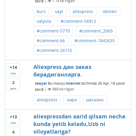
berdi
|
1.1k
ko'rilgan
kurs
sayt
aliexpress
obmen
valyuta
#comment-56912
#comment-5770
#comment_2069
#comment-66
#comment-1842635
#comment-26155
Aliexpress дан заказ
+14
берадиганларга.
ovoz
2
lawyer
Bu mavzu
Internet
bo'limida
26 Apr, 18
savol
berdi
|
989
ko'rilgan
javob
aliexpress
нарх
магазин
aliexpressdan xarid qilsam necha
+13
kunda yetib keladu,Uzb ni
ovoz
viloyatlariga?
4