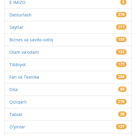
E-IMIZO
6
Dasturlash
276
Saytlar
217
Biznes va savdo-sotiq
138
Olam va odam
132
Tibbiyot
177
Fan va Texnika
258
Oila
88
Qiziqarli
279
Tabiat
26
O'yinlar
137