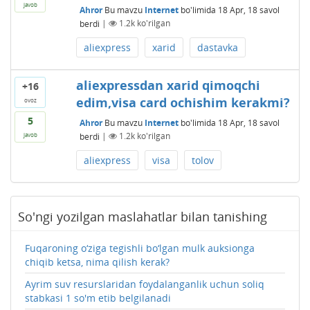
javob
Ahror
Bu mavzu
Internet
bo'limida
18 Apr, 18
savol
berdi
|
1.2k
ko'rilgan
aliexpress
xarid
dastavka
aliexpressdan xarid qimoqchi
+16
edim,visa card ochishim kerakmi?
ovoz
5
Ahror
Bu mavzu
Internet
bo'limida
18 Apr, 18
savol
berdi
|
1.2k
ko'rilgan
javob
aliexpress
visa
tolov
So'ngi yozilgan maslahatlar bilan tanishing
Fuqaroning o‘ziga tegishli bo‘lgan mulk auksionga
chiqib ketsa, nima qilish kerak?
Ayrim suv resurslaridan foydalanganlik uchun soliq
stabkasi 1 so'm etib belgilanadi