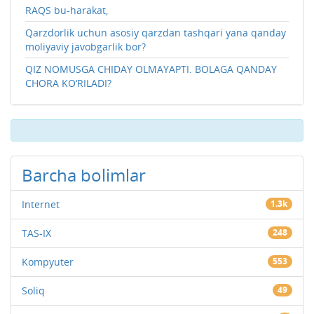
RAQS bu-harakat,
Qarzdorlik uchun asosiy qarzdan tashqari yana qanday
moliyaviy javobgarlik bor?
QIZ NOMUSGA CHIDAY OLMAYAPTI. BOLAGA QANDAY
CHORA KO‘RILADI?
Barcha bolimlar
Internet
1.3k
TAS-IX
248
Kompyuter
553
Soliq
49