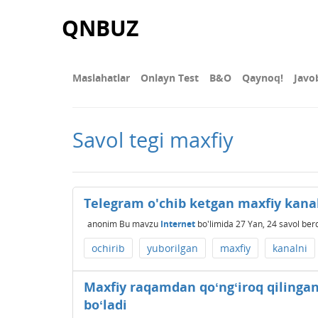
QNBUZ
Maslahatlar
Onlayn Test
В&О
Qaynoq!
Javo
Savol tegi maxfiy
Telegram o'chib ketgan maxfiy kana
anonim
Bu mavzu
Internet
bo'limida
27 Yan, 24
savol ber
ochirib
yuborilgan
maxfiy
kanalni
Maxfiy raqamdan qoʻngʻiroq qilingan
boʻladi