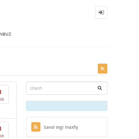
NBUZ
0
vob
Savol tegi maxfiy
0
vob