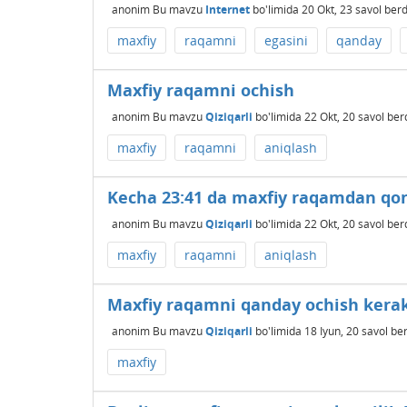
anonim
Bu mavzu
Internet
bo'limida
20 Okt, 23
savol berd
maxfiy
raqamni
egasini
qanday
Maxfiy raqamni ochish
anonim
Bu mavzu
Qiziqarli
bo'limida
22 Okt, 20
savol ber
maxfiy
raqamni
aniqlash
Kecha 23:41 da maxfiy raqamdan qon
anonim
Bu mavzu
Qiziqarli
bo'limida
22 Okt, 20
savol ber
maxfiy
raqamni
aniqlash
Maxfiy raqamni qanday ochish kera
anonim
Bu mavzu
Qiziqarli
bo'limida
18 Iyun, 20
savol ber
maxfiy