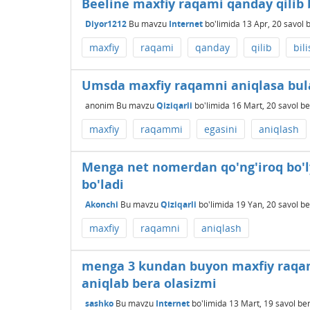
Beeline maxfiy raqami qanday qilib
Diyor1212
Bu mavzu
Internet
bo'limida
13 Apr, 20
savol 
maxfiy
raqami
qanday
qilib
bil
Umsda maxfiy raqamni aniqlasa bul
anonim
Bu mavzu
Qiziqarli
bo'limida
16 Mart, 20
savol be
maxfiy
raqammi
egasini
aniqlash
Menga net nomerdan qo'ng'iroq bo'l
bo'ladi
Akonchi
Bu mavzu
Qiziqarli
bo'limida
19 Yan, 20
savol be
maxfiy
raqamni
aniqlash
menga 3 kundan buyon maxfiy raqam
aniqlab bera olasizmi
sashko
Bu mavzu
Internet
bo'limida
13 Mart, 19
savol ber