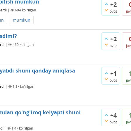
 bilish mumkun
+2
berdi
|
694
ko'rilgan
ovoz
ja
ish
mumkun
adimi?
+2
rdi
|
469
ko'rilgan
ovoz
ja
yabdi shuni qanday aniqlasa
+1
ovoz
ja
rdi
|
1.1k
ko'rilgan
dan qo'ng'iroq kelyapti shuni
+4
ovoz
ja
di
|
1.4k
ko'rilgan