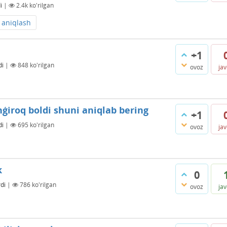
i
|
2.4k
ko'rilgan
aniqlash
+1
di
|
848
ko'rilgan
ovoz
ja
ģiroq boldi shuni aniqlab bering
+1
di
|
695
ko'rilgan
ovoz
ja
k
0
di
|
786
ko'rilgan
ovoz
ja