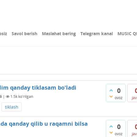
bsiz
Savol berish
Maslahat bering
Telegram kanal
MUSIC Q
lim qanday tiklasam bo'ladi
0
di
|
1.5k
ko'rilgan
ovoz
ja
tiklash
da qanday qilib u raqamni bilsa
0
ovoz
ja