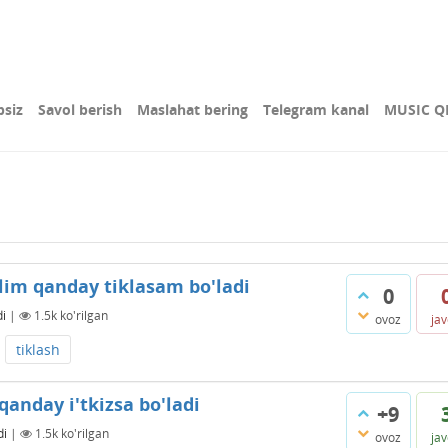
bsiz
Savol berish
Maslahat bering
Telegram kanal
MUSIC Q
lim qanday tiklasam bo'ladi
0
di
|
1.5k
ko'rilgan
ovoz
ja
tiklash
anday i'tkizsa bo'ladi
+9
di
|
1.5k
ko'rilgan
ovoz
ja