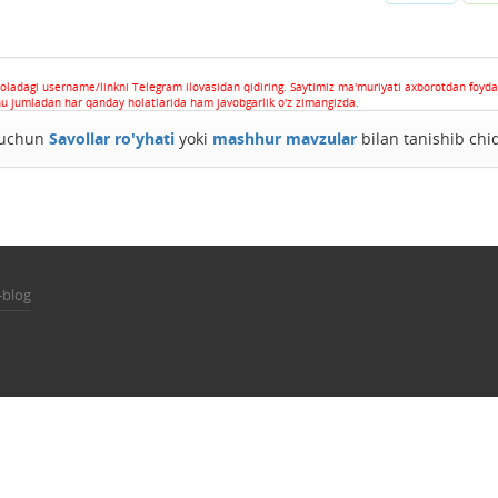
oladagi username/linkni Telegram ilovasidan qidiring. Saytimiz ma'muriyati axborotdan foyda
hu jumladan har qanday holatlarida ham javobgarlik o'z zimangizda.
h uchun
Savollar ro'yhati
yoki
mashhur mavzular
bilan tanishib chi
-blog