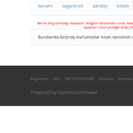
kanalni
ozgartirish
qanday
boladi
Barcha blog qismidagi maqolalar Telegram kanallardan olindi. Maq
oqibatlari uchun javobgar emas, s
Bundanda ko'proq ma'lumotlar bilan tanishis
Bog'lanish
FAQ
SAYT QOIDALARI
Sitemap
Sitemap
Powered by
Question2Answer