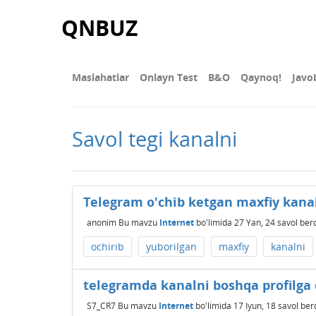
QNBUZ
Maslahatlar
Onlayn Test
В&О
Qaynoq!
Javo
Savol tegi kanalni
Telegram o'chib ketgan maxfiy kana
anonim
Bu mavzu
Internet
bo'limida
27 Yan, 24
savol ber
ochirib
yuborilgan
maxfiy
kanalni
telegramda kanalni boshqa profilga q
S7_CR7
Bu mavzu
Internet
bo'limida
17 Iyun, 18
savol ber