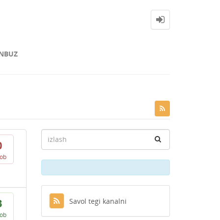
NBUZ
0
vob
Savol tegi kanalni
3
vob