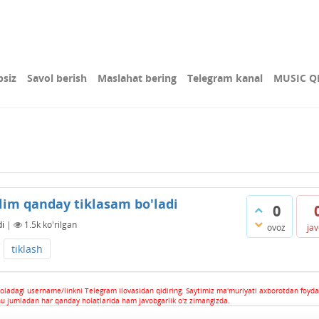
bsiz
Savol berish
Maslahat bering
Telegram kanal
MUSIC Q
lim qanday tiklasam bo'ladi
0
di
|
1.5k
ko'rilgan
ovoz
ja
tiklash
oladagi username/linkni Telegram ilovasidan qidiring. Saytimiz ma'muriyati axborotdan foyda
hu jumladan har qanday holatlarida ham javobgarlik o'z zimangizda.