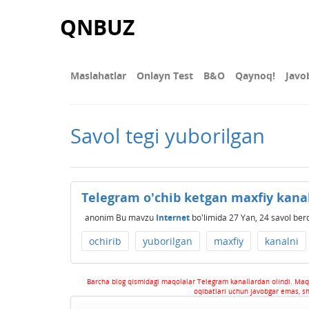
QNBUZ
Maslahatlar
Onlayn Test
В&О
Qaynoq!
Javo
Savol tegi yuborilgan
Telegram o'chib ketgan maxfiy kana
anonim
Bu mavzu
Internet
bo'limida
27 Yan, 24
savol ber
ochirib
yuborilgan
maxfiy
kanalni
Barcha blog qismidagi maqolalar Telegram kanallardan olindi. Maq
oqibatlari uchun javobgar emas, s