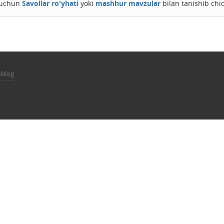
h uchun
Savollar ro'yhati
yoki
mashhur mavzular
bilan tanishib chi
-blog