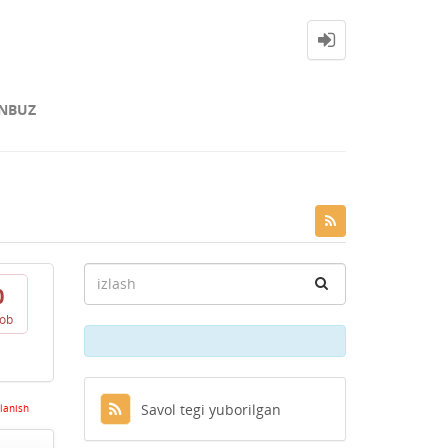
NBUZ
0
vob
Savol tegi yuborilgan
lanish