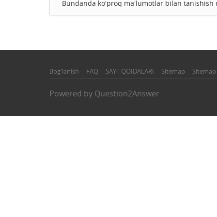
Bundanda ko'proq ma'lumotlar bilan tanishis
Bog'lanish
FAQ
SAYT QOIDALARI
Sitemap
Sitemap
Powered by
Question2Answer