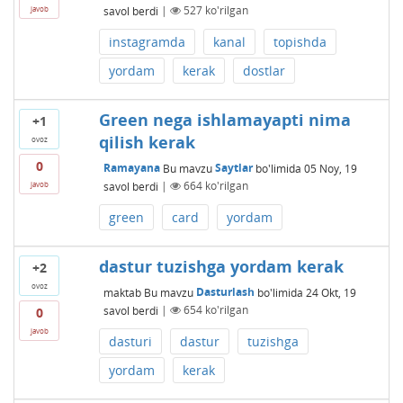
savol berdi
|
527
ko'rilgan
javob
instagramda
kanal
topishda
yordam
kerak
dostlar
Green nega ishlamayapti nima
+1
qilish kerak
ovoz
0
Ramayana
Bu mavzu
Saytlar
bo'limida
05 Noy, 19
savol berdi
|
664
ko'rilgan
javob
green
card
yordam
dastur tuzishga yordam kerak
+2
ovoz
maktab
Bu mavzu
Dasturlash
bo'limida
24 Okt, 19
savol berdi
|
654
ko'rilgan
0
javob
dasturi
dastur
tuzishga
yordam
kerak