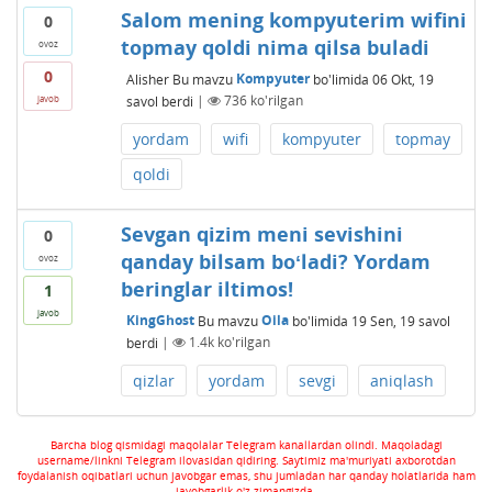
Salom mening kompyuterim wifini
0
topmay qoldi nima qilsa buladi
ovoz
0
Alisher
Bu mavzu
Kompyuter
bo'limida
06 Okt, 19
savol berdi
|
736
ko'rilgan
javob
yordam
wifi
kompyuter
topmay
qoldi
Sevgan qizim meni sevishini
0
qanday bilsam boʻladi? Yordam
ovoz
beringlar iltimos!
1
javob
KingGhost
Bu mavzu
Oila
bo'limida
19 Sen, 19
savol
berdi
|
1.4k
ko'rilgan
qizlar
yordam
sevgi
aniqlash
Barcha blog qismidagi maqolalar Telegram kanallardan olindi. Maqoladagi
username/linkni Telegram ilovasidan qidiring. Saytimiz ma'muriyati axborotdan
foydalanish oqibatlari uchun javobgar emas, shu jumladan har qanday holatlarida ham
javobgarlik o'z zimangizda.