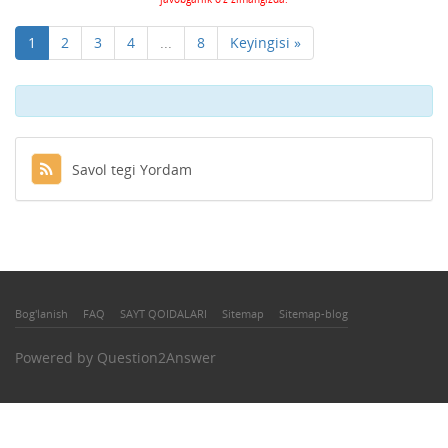
1
2
3
4
...
8
Keyingisi »
Savol tegi Yordam
Bog'lanish
FAQ
SAYT QOIDALARI
Sitemap
Sitemap-blog
Powered by
Question2Answer