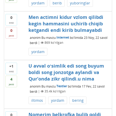
yordam
berib
yuboringlar
Men actimni kidur vzlom qilibdi
0
kegin hammasini uchirib chiqib
ovoz
ketgandi endi kirib bulmayabdi
0
javob
anonim
Bu mavzu
Internet
bo'limida
23 Noy, 22
savol
berdi
|
869
ko'rilgan
yordam
U avval oʻsimlik edi song buyum
+1
boldi song jonzotga aylandi va
ovoz
Qurʼonda zikr qilindi.u nima
4
javob
anonim
Bu mavzu
Testlar
bo'limida
17 Fev, 22
savol
berdi
|
35.4k
ko'rilgan
iltimos
yordam
bering
Nomerim belkrofka bulib qoldi
0