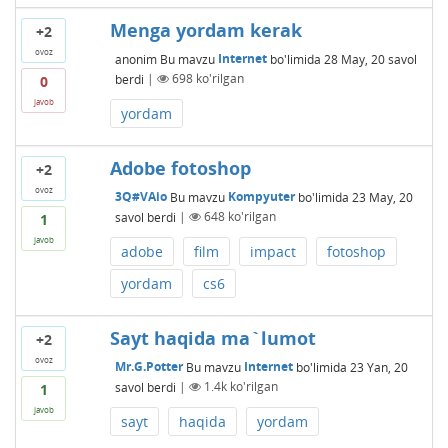
Menga yordam kerak
+2
ovoz
anonim
Bu mavzu
Internet
bo'limida
28 May, 20
savol
berdi
|
698
ko'rilgan
0
javob
yordam
Adobe fotoshop
+2
ovoz
3Q#VAio
Bu mavzu
Kompyuter
bo'limida
23 May, 20
savol berdi
|
648
ko'rilgan
1
javob
adobe
film
impact
fotoshop
yordam
cs6
Sayt haqida ma`lumot
+2
ovoz
Mr.G.Potter
Bu mavzu
Internet
bo'limida
23 Yan, 20
savol berdi
|
1.4k
ko'rilgan
1
javob
sayt
haqida
yordam