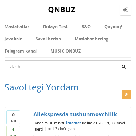
QNBUZ
Maslahatlar
Onlayn Test
В&О
Qaynoq!
Javobsiz
Savol berish
Maslahat bering
Telegram kanal
MUSIC QNBUZ
Savol tegi Yordam
Aliekspresda tushunmovchilik
0
ovoz
anonim
Bu mavzu
Internet
bo'limida
28 Okt, 23
savol
berdi
|
1.7k
ko'rilgan
1
javob