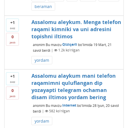
beraman
Assalomu aleykum. Menga telefon
+1
raqami kimniki va uni adresini
ovoz
topishni iltimos
0
javob
anonim
Bu mavzu
Qiziqarli
bo'limida
19 Mart, 21
savol berdi
|
1.2k
ko'rilgan
yordam
Assalomu alaykum mani telefon
+1
raqamimni quluflangan dip
ovoz
yozayapti telegram ochaman
0
disam iltimos yordam bering
javob
anonim
Bu mavzu
Internet
bo'limida
28 Iyun, 20
savol
berdi
|
582
ko'rilgan
yordam