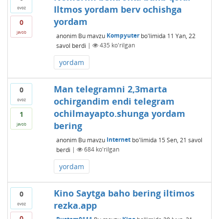
Iltmos yordam berv ochishga
ovoz
yordam
0
javob
anonim
Bu mavzu
Kompyuter
bo'limida
11 Yan, 22
savol berdi
|
435
ko'rilgan
yordam
Man telegramni 2,3marta
0
ochirgandim endi telegram
ovoz
ochilmayapto.shunga yordam
1
bering
javob
anonim
Bu mavzu
Internet
bo'limida
15 Sen, 21
savol
berdi
|
684
ko'rilgan
yordam
Kino Saytga baho bering iltimos
0
rezka.app
ovoz
0