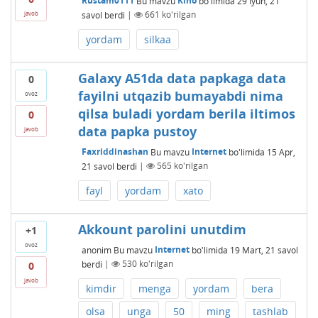
Rustam0111
Bu mavzu
Kino
bo'limida
29 Iyun, 21
savol berdi
|
661
ko'rilgan
javob
yordam
silkaa
Galaxy A51da data papkaga data
0
fayilni utqazib bumayabdi nima
ovoz
qilsa buladi yordam berila iltimos
0
data papka pustoy
javob
Faxriddinashan
Bu mavzu
Internet
bo'limida
15 Apr,
21
savol berdi
|
565
ko'rilgan
fayl
yordam
xato
Akkount parolini unutdim
+1
ovoz
anonim
Bu mavzu
Internet
bo'limida
19 Mart, 21
savol
berdi
|
530
ko'rilgan
0
javob
kimdir
menga
yordam
bera
olsa
unga
50
ming
tashlab