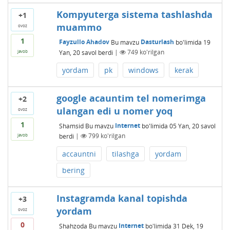
Kompyuterga sistema tashlashda
+1
muammo
ovoz
1
Fayzullo Ahadov
Bu mavzu
Dasturlash
bo'limida
19
Yan, 20
savol berdi
|
749
ko'rilgan
javob
yordam
pk
windows
kerak
google acauntim tel nomerimga
+2
ulangan edi u nomer yoq
ovoz
1
Shamsid
Bu mavzu
Internet
bo'limida
05 Yan, 20
savol
berdi
|
799
ko'rilgan
javob
accauntni
tilashga
yordam
bering
Instagramda kanal topishda
+3
yordam
ovoz
0
Shahzoda
Bu mavzu
Internet
bo'limida
31 Dek, 19