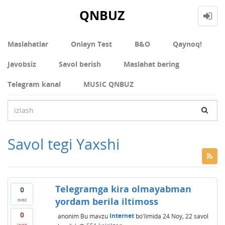
QNBUZ
Maslahatlar
Onlayn Test
В&О
Qaynoq!
Javobsiz
Savol berish
Maslahat bering
Telegram kanal
MUSIC QNBUZ
Savol tegi Yaxshi
Telegramga kira olmayabman
0
yordam berila iltimoss
ovoz
0
anonim
Bu mavzu
Internet
bo'limida
24 Noy, 22
savol
javob