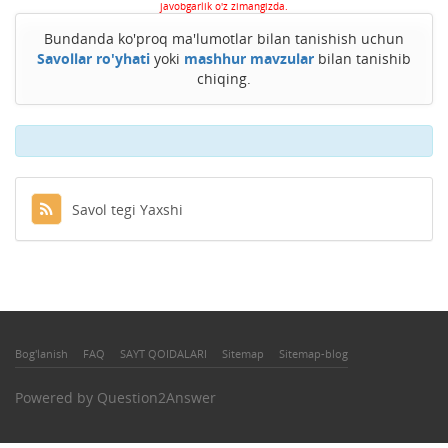
javobgarlik o'z zimangizda.
Bundanda ko'proq ma'lumotlar bilan tanishish uchun
Savollar ro'yhati
yoki
mashhur mavzular
bilan tanishib
chiqing.
Savol tegi Yaxshi
Bog'lanish
FAQ
SAYT QOIDALARI
Sitemap
Sitemap-blog
Powered by
Question2Answer