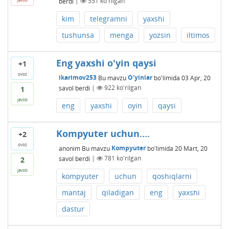
berdi
|
551
ko'rilgan
kim
telegramni
yaxshi
tushunsa
menga
yozsin
iltimos
Eng yaxshi o'yin qaysi
+1
ovoz
ikarimov253
Bu mavzu
O'yinlar
bo'limida
03 Apr, 20
savol berdi
|
922
ko'rilgan
1
javob
eng
yaxshi
oyin
qaysi
Kompyuter uchun....
+2
ovoz
anonim
Bu mavzu
Kompyuter
bo'limida
20 Mart, 20
savol berdi
|
781
ko'rilgan
2
javob
kompyuter
uchun
qoshiqlarni
mantaj
qiladigan
eng
yaxshi
dastur