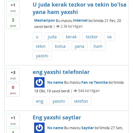
U juda kerak tezkor va tekin bo'lsa
+1
yana ham yaxshi
ovoz
2
Masharipov
Bu mavzu
Internet
bo'limida
21 Fev, 20
savol berdi
|
2.3k
ko'rilgan
javob
u
juda
kerak
tezkor
va
tekin
bolsa
yana
ham
yaxshi
eng yaxshi telefonlar
+3
ovoz
No name
Bu mavzu
Fan va Texnika
bo'limida
0
18 Okt, 19
savol berdi
|
544
ko'rilgan
javob
eng
yaxshi
telefon
Eng yaxshi saytlar
+1
ovoz
No name
Bu mavzu
Saytlar
bo'limida
27 Sen,
1