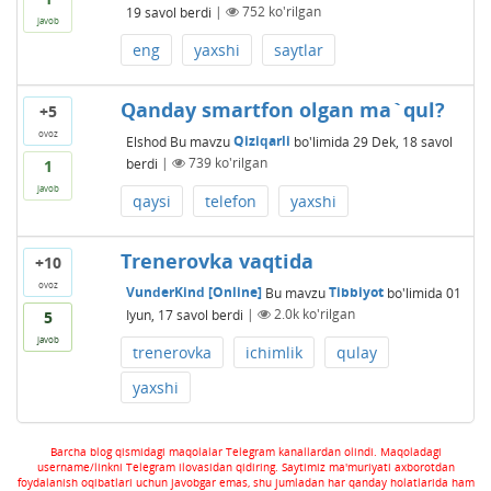
19
savol berdi
|
752
ko'rilgan
javob
eng
yaxshi
saytlar
Qanday smartfon olgan ma`qul?
+5
ovoz
Elshod
Bu mavzu
Qiziqarli
bo'limida
29 Dek, 18
savol
berdi
|
739
ko'rilgan
1
javob
qaysi
telefon
yaxshi
Trenerovka vaqtida
+10
ovoz
VunderKind [Online]
Bu mavzu
Tibbiyot
bo'limida
01
Iyun, 17
savol berdi
|
2.0k
ko'rilgan
5
javob
trenerovka
ichimlik
qulay
yaxshi
Barcha blog qismidagi maqolalar Telegram kanallardan olindi. Maqoladagi
username/linkni Telegram ilovasidan qidiring. Saytimiz ma'muriyati axborotdan
foydalanish oqibatlari uchun javobgar emas, shu jumladan har qanday holatlarida ham