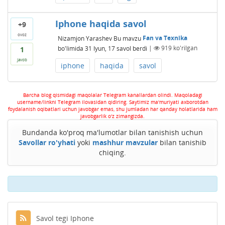
Iphone haqida savol
+9
ovoz
Nizamjon Yarashev
Bu mavzu
Fan va Texnika
bo'limida
31 Iyun, 17
savol berdi
|
919
ko'rilgan
1
javob
iphone
haqida
savol
Barcha blog qismidagi maqolalar Telegram kanallardan olindi. Maqoladagi
username/linkni Telegram ilovasidan qidiring. Saytimiz ma'muriyati axborotdan
foydalanish oqibatlari uchun javobgar emas, shu jumladan har qanday holatlarida ham
javobgarlik o'z zimangizda.
Bundanda ko'proq ma'lumotlar bilan tanishish uchun
Savollar ro'yhati
yoki
mashhur mavzular
bilan tanishib
chiqing.
Savol tegi Iphone