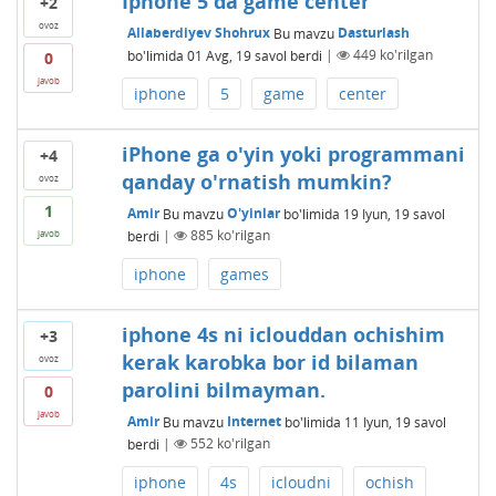
Iphone 5 da game center
+2
ovoz
Allaberdiyev Shohrux
Bu mavzu
Dasturlash
bo'limida
01 Avg, 19
savol berdi
|
449
ko'rilgan
0
javob
iphone
5
game
center
iPhone ga o'yin yoki programmani
+4
qanday o'rnatish mumkin?
ovoz
1
Amir
Bu mavzu
O'yinlar
bo'limida
19 Iyun, 19
savol
berdi
|
885
ko'rilgan
javob
iphone
games
iphone 4s ni iclouddan ochishim
+3
kerak karobka bor id bilaman
ovoz
parolini bilmayman.
0
javob
Amir
Bu mavzu
Internet
bo'limida
11 Iyun, 19
savol
berdi
|
552
ko'rilgan
iphone
4s
icloudni
ochish