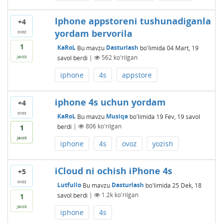
Iphone appstoreni tushunadiganla
+4
yordam bervorila
ovoz
1
KaRoL
Bu mavzu
Dasturlash
bo'limida
04 Mart, 19
savol berdi
|
562
ko'rilgan
javob
iphone
4s
appstore
iphone 4s uchun yordam
+4
ovoz
KaRoL
Bu mavzu
Musiqa
bo'limida
19 Fev, 19
savol
berdi
|
806
ko'rilgan
1
javob
iphone
4s
ovoz
yozish
iCloud ni ochish iPhone 4s
+5
ovoz
Lutfullo
Bu mavzu
Dasturlash
bo'limida
25 Dek, 18
savol berdi
|
1.2k
ko'rilgan
1
javob
iphone
4s