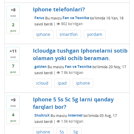
Iphone telefonlari?
+8
ovoz
Feruz
Bu mavzu
Fan va Texnika
bo'limida
16 Yan, 18
savol berdi
|
902
ko'rilgan
2
javob
iphone
smartfon
yordam
Icloudga tushgan Iphonelarni sotib
+11
olaman yoki ochib beraman.
ovoz
7
golden
Bu mavzu
Fan va Texnika
bo'limida
20 Noy, 17
savol berdi
|
7.8k
ko'rilgan
javob
icloud
ipad
iphone
Iphone 5 5s 5c 5g larni qanday
+9
farqlari bor?
ovoz
4
ShoXruX
Bu mavzu
Internet
bo'limida
05 Avg, 17
savol berdi
|
1.0k
ko'rilgan
javob
iphone
5s
5g