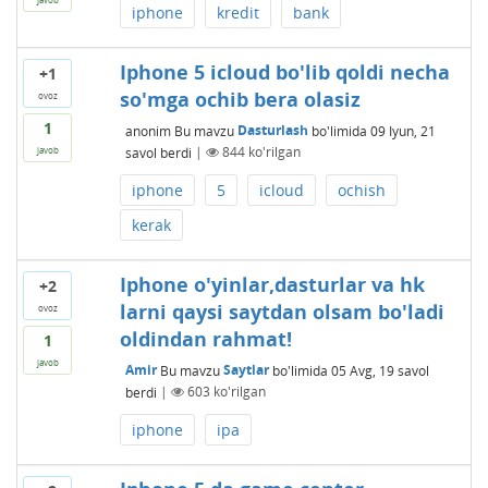
iphone
kredit
bank
Iphone 5 icloud bo'lib qoldi necha
+1
so'mga ochib bera olasiz
ovoz
1
anonim
Bu mavzu
Dasturlash
bo'limida
09 Iyun, 21
savol berdi
|
844
ko'rilgan
javob
iphone
5
icloud
ochish
kerak
Iphone o'yinlar,dasturlar va hk
+2
larni qaysi saytdan olsam bo'ladi
ovoz
oldindan rahmat!
1
javob
Amir
Bu mavzu
Saytlar
bo'limida
05 Avg, 19
savol
berdi
|
603
ko'rilgan
iphone
ipa