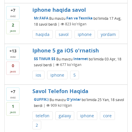
iphone haqida savol
+7
ovoz
Mr.FAFA
Bu mavzu
Fan va Texnika
bo'limida
17 Avg,
18
savol berdi
|
823
ko'rilgan
2
javob
haqida
savol
iphone
yordam
Iphone 5 ga iOS o'rnatish
+13
ovoz
$$ TIMUR $$
Bu mavzu
Internet
bo'limida
03 Apr, 18
savol berdi
|
677
ko'rilgan
0
javob
ios
iphone
5
Savol Telefon Haqida
+7
ovoz
GUFF!K:)
Bu mavzu
O'yinlar
bo'limida
25 Yan, 18
savol
berdi
|
909
ko'rilgan
1
javob
telefon
galaxy
iphone
core
2