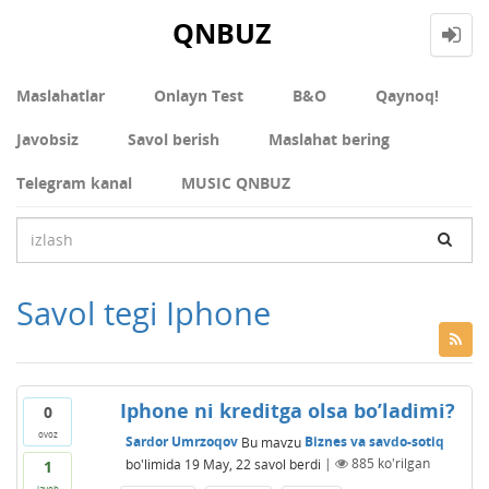
QNBUZ
Maslahatlar
Onlayn Test
В&О
Qaynoq!
Javobsiz
Savol berish
Maslahat bering
Telegram kanal
MUSIC QNBUZ
Savol tegi Iphone
Iphone ni kreditga olsa bo’ladimi?
0
ovoz
Sardor Umrzoqov
Bu mavzu
Biznes va savdo-sotiq
bo'limida
19 May, 22
savol berdi
|
885
ko'rilgan
1
javob