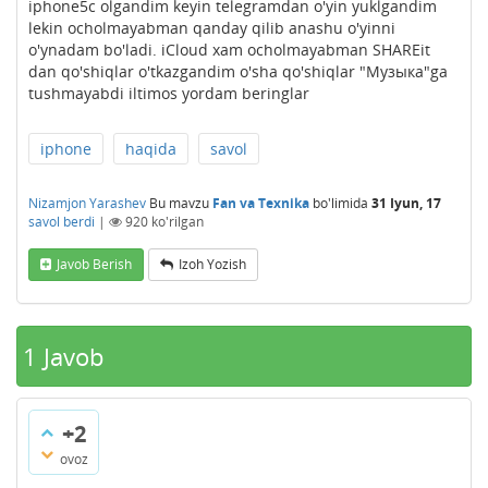
iphone5c olgandim keyin telegramdan o'yin yuklgandim
lekin ocholmayabman qanday qilib anashu o'yinni
o'ynadam bo'ladi. iCloud xam ocholmayabman SHAREit
dan qo'shiqlar o'tkazgandim o'sha qo'shiqlar "Музыка"ga
tushmayabdi iltimos yordam beringlar
iphone
haqida
savol
Nizamjon Yarashev
Bu mavzu
Fan va Texnika
bo'limida
31 Iyun, 17
savol berdi
|
920
ko'rilgan
Javob Berish
Izoh Yozish
1
Javob
+2
ovoz