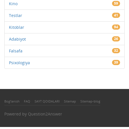
Kino
59
Testlar
41
Kitoblar
94
Adabiyot
26
Falsafa
32
Psixologiya
39
Bog'lanish
FAQ
SAYT QOIDALARI
Sitemap
Sitemap-blog
Powered by
Question2Answer