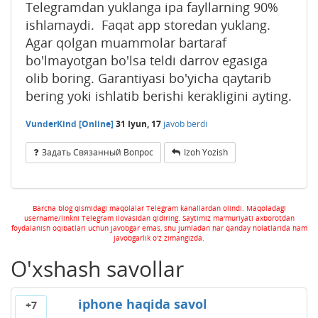
Telegramdan yuklanga ipa fayllarning 90%
ishlamaydi. Faqat app storedan yuklang.
Agar qolgan muammolar bartaraf
bo'lmayotgan bo'lsa teldi darrov egasiga
olib boring. Garantiyasi bo'yicha qaytarib
bering yoki ishlatib berishi kerakligini ayting.
VunderKind [Online]
31 Iyun, 17
javob berdi
Задать Связанный Вопрос
Izoh Yozish
Barcha blog qismidagi maqolalar Telegram kanallardan olindi. Maqoladagi
username/linkni Telegram ilovasidan qidiring. Saytimiz ma'muriyati axborotdan
foydalanish oqibatlari uchun javobgar emas, shu jumladan har qanday holatlarida ham
javobgarlik o'z zimangizda.
O'xshash savollar
iphone haqida savol
+7