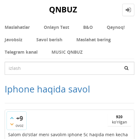
QNBUZ
Maslahatlar
Onlayn Test
В&О
Qaynoq!
Javobsiz
Savol berish
Maslahat bering
Telegram kanal
MUSIC QNBUZ
Iphone haqida savol
+9
920
ko'rilgan
ovoz
Salom do'stlar meni savolim iphone 5c haqida men kecha