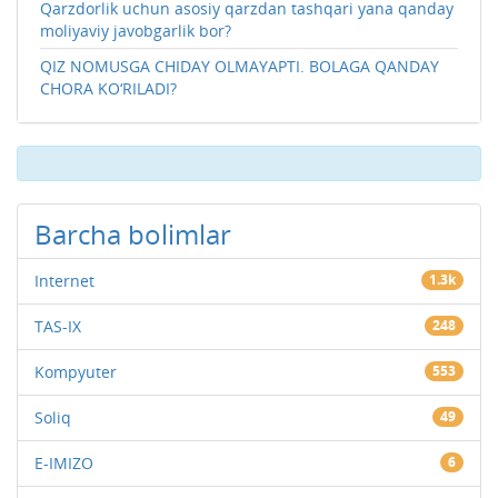
Qarzdorlik uchun asosiy qarzdan tashqari yana qanday
moliyaviy javobgarlik bor?
QIZ NOMUSGA CHIDAY OLMAYAPTI. BOLAGA QANDAY
CHORA KO‘RILADI?
Barcha bolimlar
Internet
1.3k
TAS-IX
248
Kompyuter
553
Soliq
49
E-IMIZO
6