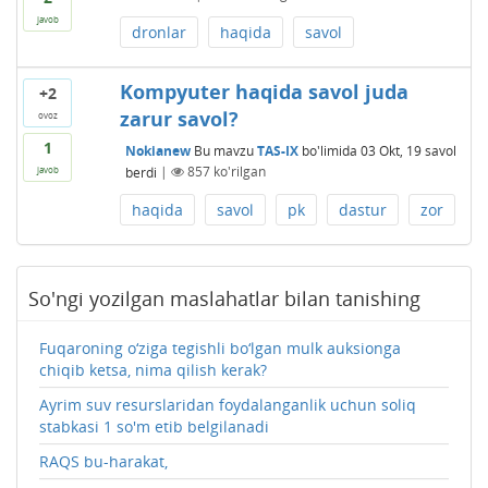
javob
dronlar
haqida
savol
Kompyuter haqida savol juda
+2
zarur savol?
ovoz
1
Nokianew
Bu mavzu
TAS-IX
bo'limida
03 Okt, 19
savol
berdi
|
857
ko'rilgan
javob
haqida
savol
pk
dastur
zor
So'ngi yozilgan maslahatlar bilan tanishing
Fuqaroning o‘ziga tegishli bo‘lgan mulk auksionga
chiqib ketsa, nima qilish kerak?
Ayrim suv resurslaridan foydalanganlik uchun soliq
stabkasi 1 so'm etib belgilanadi
RAQS bu-harakat,