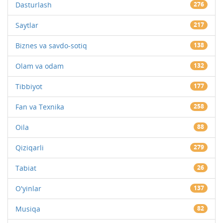
Dasturlash
276
Saytlar
217
Biznes va savdo-sotiq
138
Olam va odam
132
Tibbiyot
177
Fan va Texnika
258
Oila
88
Qiziqarli
279
Tabiat
26
O'yinlar
137
Musiqa
82