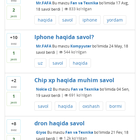
ovoz
Mr.FAFA
Bu mavzu
Fan va Texnika
bo'limida
17 Avg,
18
savol berdi
|
833
ko'rilgan
2
javob
haqida
savol
iphone
yordam
Iphone haqida savol?
+10
ovoz
Mr.FAFA
Bu mavzu
Kompyuter
bo'limida
24 May, 18
savol berdi
|
544
ko'rilgan
1
javob
uz
savol
haqida
Chip xp haqida muhim savol
+2
ovoz
Nokia c2
Bu mavzu
Fan va Texnika
bo'limida
04 Sen,
19
savol berdi
|
691
ko'rilgan
1
javob
savol
haqida
oxshash
bormi
dron haqida savol
+8
ovoz
Giyos
Bu mavzu
Fan va Texnika
bo'limida
21 Fev, 18
savol berdi
|
1.2k
ko'rilgan
2