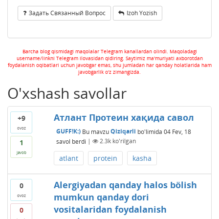
Задать Связанный Вопрос
Izoh Yozish
Barcha blog qismidagi maqolalar Telegram kanallardan olindi. Maqoladagi
username/linkni Telegram ilovasidan qidiring. Saytimiz ma'muriyati axborotdan
foydalanish oqibatlari uchun javobgar emas, shu jumladan har qanday holatlarida ham
javobgarlik o'z zimangizda.
O'xshash savollar
Атлант Протеин хақида савол
+9
ovoz
GUFF!K:)
Bu mavzu
Qiziqarli
bo'limida
04 Fev, 18
savol berdi
|
2.3k
ko'rilgan
1
javob
atlant
protein
kasha
Alergiyadan qanday halos bölish
0
mumkun qanday dori
ovoz
vositalaridan foydalanish
0