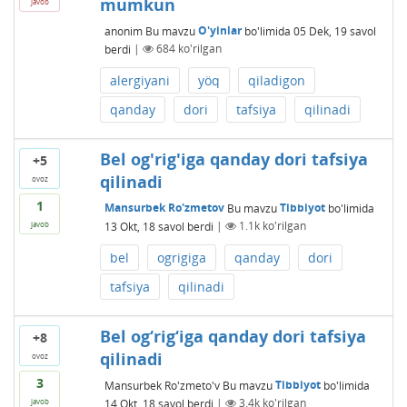
mumkun
javob
anonim
Bu mavzu
O'yinlar
bo'limida
05 Dek, 19
savol
berdi
|
684
ko'rilgan
alergiyani
yöq
qiladigon
qanday
dori
tafsiya
qilinadi
Bel og'rig'iga qanday dori tafsiya
+5
qilinadi
ovoz
1
Mansurbek Ro'zmetov
Bu mavzu
Tibbiyot
bo'limida
13 Okt, 18
savol berdi
|
1.1k
ko'rilgan
javob
bel
ogrigiga
qanday
dori
tafsiya
qilinadi
Bel og‘rig‘iga qanday dori tafsiya
+8
qilinadi
ovoz
3
Mansurbek Ro'zmeto'v
Bu mavzu
Tibbiyot
bo'limida
14 Okt, 18
savol berdi
|
3.4k
ko'rilgan
javob