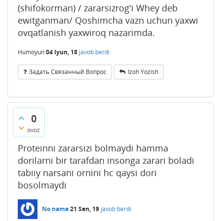
(shifokorman) / zararsizrog'i Whey deb
ewitganman/ Qoshimcha vazn uchun yaxwi
ovqatlanish yaxwiroq nazarimda.
Humoyun
04 Iyun, 18
javob berdi
Задать Связанный Вопрос
Izoh Yozish
0
ovoz
Proteinni zararsizi bolmaydi hamma
dorilarni bir tarafdan insonga zarari boladi
tabiiy narsani ornini hc qaysi dori
bosolmaydi
No name
21 Sen, 19
javob berdi