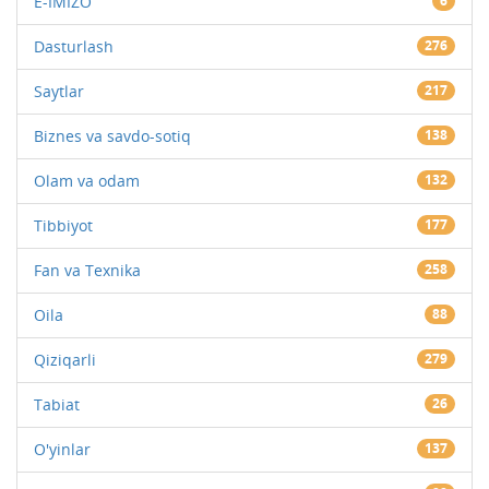
E-IMIZO
6
Dasturlash
276
Saytlar
217
Biznes va savdo-sotiq
138
Olam va odam
132
Tibbiyot
177
Fan va Texnika
258
Oila
88
Qiziqarli
279
Tabiat
26
O'yinlar
137