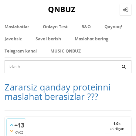
QNBUZ
Maslahatlar
Onlayn Test
В&О
Qaynoq!
Javobsiz
Savol berish
Maslahat bering
Telegram kanal
MUSIC QNBUZ
Zararsiz qanday proteinni
maslahat berasizlar ???
+13
1.0k
ko'rilgan
ovoz