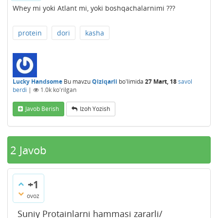
Whey mi yoki Atlant mi, yoki boshqachalarnimi ???
protein
dori
kasha
Lucky Handsome
Bu mavzu
Qiziqarli
bo'limida
27 Mart, 18
savol
berdi
|
1.0k
ko'rilgan
Javob Berish
Izoh Yozish
2
Javob
+1
ovoz
Suniy Protainlarni hammasi zararli/