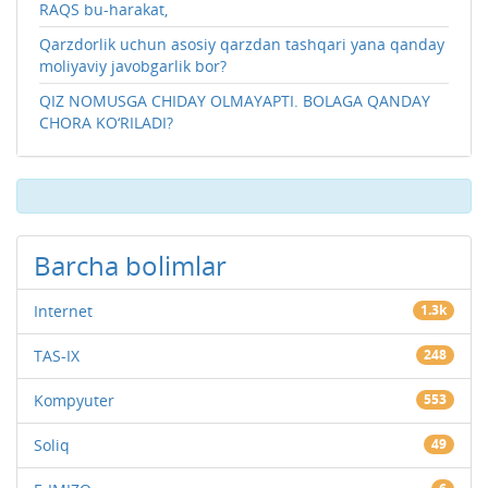
RAQS bu-harakat,
Qarzdorlik uchun asosiy qarzdan tashqari yana qanday
moliyaviy javobgarlik bor?
QIZ NOMUSGA CHIDAY OLMAYAPTI. BOLAGA QANDAY
CHORA KO‘RILADI?
Barcha bolimlar
Internet
1.3k
TAS-IX
248
Kompyuter
553
Soliq
49