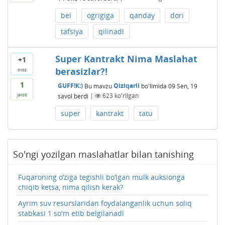
bel
ogrigiga
qanday
dori
tafsiya
qilinadi
Super Kantrakt Nima Maslahat
+1
berasizlar?!
ovoz
1
GUFF!K:)
Bu mavzu
Qiziqarli
bo'limida
09 Sen, 19
savol berdi
|
623
ko'rilgan
javob
super
kantrakt
tatu
So'ngi yozilgan maslahatlar bilan tanishing
Fuqaroning o‘ziga tegishli bo‘lgan mulk auksionga
chiqib ketsa, nima qilish kerak?
Ayrim suv resurslaridan foydalanganlik uchun soliq
stabkasi 1 so'm etib belgilanadi