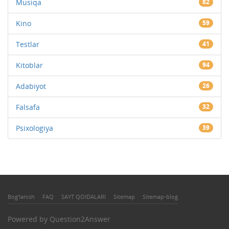
Musiqa
82
Kino
59
Testlar
41
Kitoblar
94
Adabiyot
26
Falsafa
32
Psixologiya
39
Bog'lanish
FAQ
SAYT QOIDALARI
Sitemap
Sitemap-blog
Powered by
Question2Answer