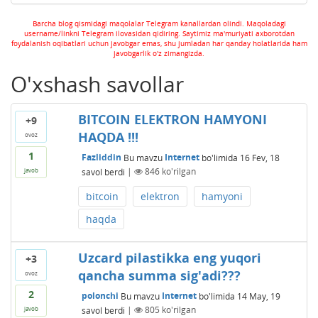
Barcha blog qismidagi maqolalar Telegram kanallardan olindi. Maqoladagi
username/linkni Telegram ilovasidan qidiring. Saytimiz ma'muriyati axborotdan
foydalanish oqibatlari uchun javobgar emas, shu jumladan har qanday holatlarida ham
javobgarlik o'z zimangizda.
O'xshash savollar
BITCOIN ELEKTRON HAMYONI
+9
HAQDA !!!
ovoz
1
Fazliddin
Bu mavzu
Internet
bo'limida
16 Fev, 18
savol berdi
|
846
ko'rilgan
javob
bitcoin
elektron
hamyoni
haqda
Uzcard pilastikka eng yuqori
+3
qancha summa sig'adi???
ovoz
2
polonchi
Bu mavzu
Internet
bo'limida
14 May, 19
savol berdi
|
805
ko'rilgan
javob