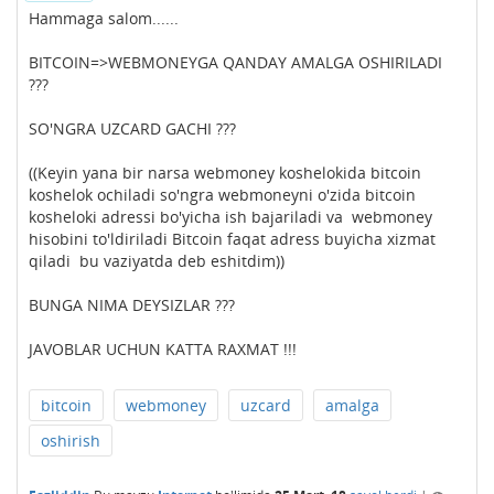
Hammaga salom......
BITCOIN=>WEBMONEYGA QANDAY AMALGA OSHIRILADI
???
SO'NGRA UZCARD GACHI ???
((Keyin yana bir narsa webmoney koshelokida bitcoin
koshelok ochiladi so'ngra webmoneyni o'zida bitcoin
kosheloki adressi bo'yicha ish bajariladi va webmoney
hisobini to'ldiriladi Bitcoin faqat adress buyicha xizmat
qiladi bu vaziyatda deb eshitdim))
BUNGA NIMA DEYSIZLAR ???
JAVOBLAR UCHUN KATTA RAXMAT !!!
bitcoin
webmoney
uzcard
amalga
oshirish