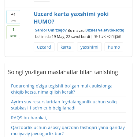
Uzcard karta yaxshimi yoki
+1
HUMO?
ovoz
1
Sardor Umrzoqov
Bu mavzu
Biznes va savdo-sotiq
bo'limida
19 May, 22
savol berdi
|
1.3k
ko'rilgan
javob
uzcard
karta
yaxshimi
humo
So'ngi yozilgan maslahatlar bilan tanishing
Fuqaroning o‘ziga tegishli bo‘lgan mulk auksionga
chiqib ketsa, nima qilish kerak?
Ayrim suv resurslaridan foydalanganlik uchun soliq
stabkasi 1 so'm etib belgilanadi
RAQS bu-harakat,
Qarzdorlik uchun asosiy qarzdan tashqari yana qanday
moliyaviy javobgarlik bor?