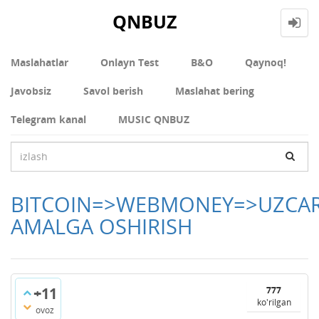
QNBUZ
Maslahatlar
Onlayn Test
В&О
Qaynoq!
Javobsiz
Savol berish
Maslahat bering
Telegram kanal
MUSIC QNBUZ
BITCOIN=>WEBMONEY=>UZCA
AMALGA OSHIRISH
+11
777
ko'rilgan
ovoz