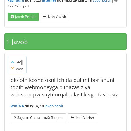
Fazliddin
Bu mavzu
Internet
bo'limida
25 Mart, 18
savol berdi
|
777
ko'rilgan
Javob Berish
Izoh Yozish
1
Javob
+1
ovoz
bitcoin koshelokni ichida bulimi bor shuni
topib webmoneyga o'tqazasiz va
websum.pw sayti orqali plastikisga tashesiz
WIKING
18 Iyun, 18
javob berdi
Задать Связанный Вопрос
Izoh Yozish