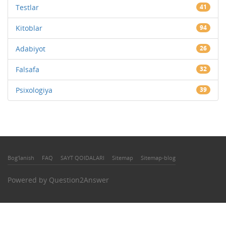
Testlar
41
Kitoblar
94
Adabiyot
26
Falsafa
32
Psixologiya
39
Bog'lanish
FAQ
SAYT QOIDALARI
Sitemap
Sitemap-blog
Powered by
Question2Answer