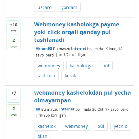
uzcard
yordam
Webmoney kasholokga payme
+10
yoki click orqali qanday pul
ovoz
tashlanadi
2
javob
Akram93
Bu mavzu
Internet
bo'limida
19 Iyun, 18
savol berdi
|
1.7k
ko'rilgan
webmoney
kasholokga
pul
tashlash
kerak
webmoney kashelokdan pul yecha
+7
olmayampan
ovoz
2
ali
Bu mavzu
Internet
bo'limida
30 Okt, 17
savol berdi
|
956
ko'rilgan
javob
kashelok
webmoney
pul
yechib
olish