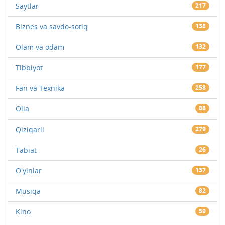
Saytlar
217
Biznes va savdo-sotiq
138
Olam va odam
132
Tibbiyot
177
Fan va Texnika
258
Oila
88
Qiziqarli
279
Tabiat
26
O'yinlar
137
Musiqa
82
Kino
59