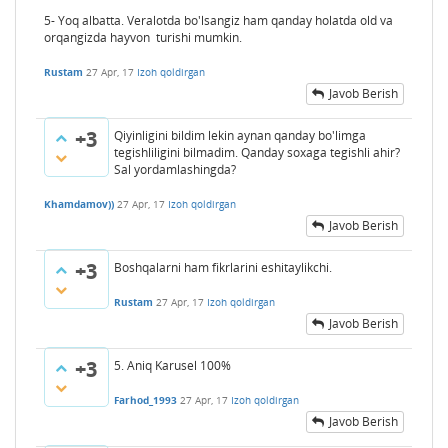
5- Yoq albatta. Veralotda bo'lsangiz ham qanday holatda old va
orqangizda hayvon turishi mumkin.
Rustam
27 Apr, 17
Izoh qoldirgan
Javob Berish
+3
Qiyinligini bildim lekin aynan qanday bo'limga
tegishliligini bilmadim. Qanday soxaga tegishli ahir?
Sal yordamlashingda?
Khamdamov))
27 Apr, 17
Izoh qoldirgan
Javob Berish
+3
Boshqalarni ham fikrlarini eshitaylikchi.
Rustam
27 Apr, 17
Izoh qoldirgan
Javob Berish
+3
5. Aniq Karusel 100%
Farhod_1993
27 Apr, 17
Izoh qoldirgan
Javob Berish