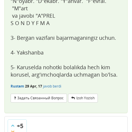
"N"oyabr. "D"ekabr. "Y"anvar. "F"evral.
"M"art
va javobi "A"PREL
S O N D Y F M A
3- Bergan vazifani bajarmaganingiz uchun.
4- Yakshanba
5- Karuselda nohotki bolalikda hech kim
korusel, arg'imchoqlarda uchmagan bo'lsa.
Rustam
29 Apr, 17
javob berdi
Задать Связанный Вопрос
Izoh Yozish
+5