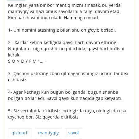
Kelinglar, yana bir bor mantiqimizni sinasak, bu yerda
mantiyqiy va hazilomus savollarni 5 taligi davom etadi.
Kim barchasini topa oladi. Hammaga omad.
1- Uni nomini atashingiz bilan shu on g'oyib bo'ladi.
2- Xarflar ketma-ketligida qaysi harh davom ettiring.
Nuqtalar o'rniga qo'shtirnoqni ichida, qaysi harf bo'lishi
kerak.
S O N D Y F M "... "
3- Qachon ustozingizdan qilmagan ishingiz uchun tanbex
eshitasiz.
4- Agar kechagi kun bugun bo'lganda, bugun shanba
bo'lgan bo'lar edi. Savol qaysi kun haqida gap ketyapti.
5- Siz vertalotda o'tiribsiz, ortingizda tuya, oldingizda esa
toychoq bor. Siz qayerda o'tiribsiz.
qiziqarli
mantiyqiy
savol