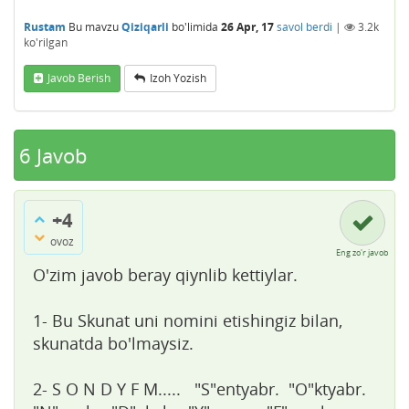
Rustam
Bu mavzu
Qiziqarli
bo'limida
26 Apr, 17
savol berdi
|
3.2k
ko'rilgan
Javob Berish
Izoh Yozish
6
Javob
+4
ovoz
Eng zo'r javob
O'zim javob beray qiynlib kettiylar.
1- Bu Skunat uni nomini etishingiz bilan,
skunatda bo'lmaysiz.
2- S O N D Y F M..... "S"entyabr. "O"ktyabr.