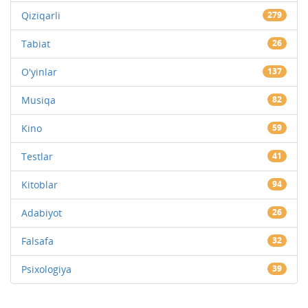
Qiziqarli
279
Tabiat
26
O'yinlar
137
Musiqa
82
Kino
59
Testlar
41
Kitoblar
94
Adabiyot
26
Falsafa
32
Psixologiya
39