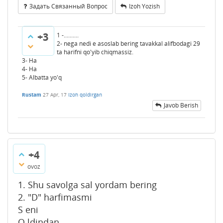
Задать Связанный Вопрос
Izoh Yozish
+3
1 -..........
2- nega nedi e asoslab bering tavakkal alifbodagi 29
ta harifni qo'yib chiqmassiz.
3- Ha
4- Ha
5- Albatta yo'q
Rustam
27 Apr, 17
Izoh qoldirgan
Javob Berish
+4
ovoz
1. Shu savolga sal yordam bering
2. "D" harfimasmi
S eni
O ldindan