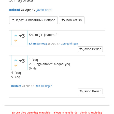
Bekzod
28 Apr, 17
javob berdi
Задать Связанный Вопрос
Izoh Yozish
+3
Shu to'g'ri javobmi ?
Khamdamov))
28 Apr, 17
Izoh qoldirgan
Javob Berish
+3
1- Yoq
2- Bunga alfabitti aloqasi yoq
3- Ha
4 - Yoq
5 -Yoq.
Rustam
28 Apr, 17
Izoh qoldirgan
Javob Berish
Barcha blog qismidagi maqolalar Telegram kanallardan olindi. Maqoladagi