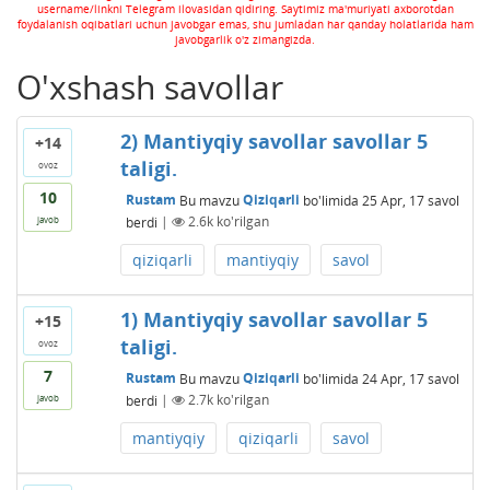
username/linkni Telegram ilovasidan qidiring. Saytimiz ma'muriyati axborotdan
foydalanish oqibatlari uchun javobgar emas, shu jumladan har qanday holatlarida ham
javobgarlik o'z zimangizda.
O'xshash savollar
2) Mantiyqiy savollar savollar 5
+14
taligi.
ovoz
10
Rustam
Bu mavzu
Qiziqarli
bo'limida
25 Apr, 17
savol
berdi
|
2.6k
ko'rilgan
javob
qiziqarli
mantiyqiy
savol
1) Mantiyqiy savollar savollar 5
+15
taligi.
ovoz
7
Rustam
Bu mavzu
Qiziqarli
bo'limida
24 Apr, 17
savol
berdi
|
2.7k
ko'rilgan
javob
mantiyqiy
qiziqarli
savol