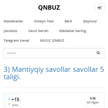
QNBUZ
Maslahatlar
Onlayn Test
В&О
Qaynoq!
Javobsiz
Savol berish
Maslahat bering
Telegram kanal
MUSIC QNBUZ
3) Mantiyqiy savollar savollar 5
taligi.
+15
3.2k
ko'rilgan
ovoz