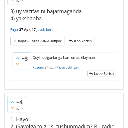
ovoz
3) uy vazifasini bajarmaganda
4) yakshanba
Feya
27 Apr, 17
javob berdi
Задать Связанный Вопрос
Izoh Yozish
+3
Qoyil, qolganlariga ham omad tilayman.
Rustam
27 Apr, 17
Izoh qoldirgan
Javob Berish
+4
ovoz
1. Hayol.
2. (Savolga to'g'risi tushunmadim? Bu radio