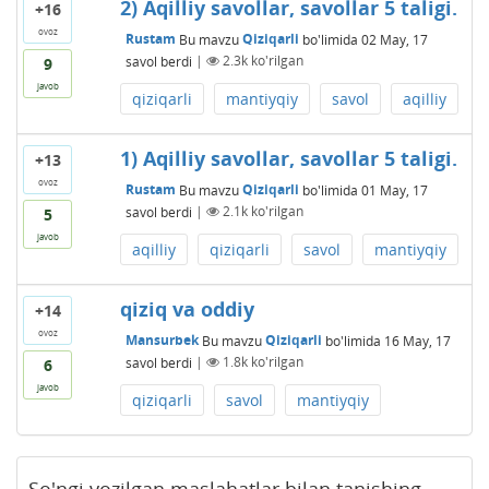
2) Aqilliy savollar, savollar 5 taligi.
+16
ovoz
Rustam
Bu mavzu
Qiziqarli
bo'limida
02 May, 17
savol berdi
|
2.3k
ko'rilgan
9
javob
qiziqarli
mantiyqiy
savol
aqilliy
1) Aqilliy savollar, savollar 5 taligi.
+13
ovoz
Rustam
Bu mavzu
Qiziqarli
bo'limida
01 May, 17
savol berdi
|
2.1k
ko'rilgan
5
javob
aqilliy
qiziqarli
savol
mantiyqiy
qiziq va oddiy
+14
ovoz
Mansurbek
Bu mavzu
Qiziqarli
bo'limida
16 May, 17
savol berdi
|
1.8k
ko'rilgan
6
javob
qiziqarli
savol
mantiyqiy
So'ngi yozilgan maslahatlar bilan tanishing