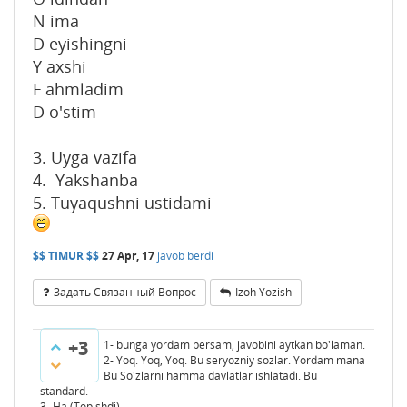
N ima
D eyishingni
Y axshi
F ahmladim
D o'stim
3. Uyga vazifa
4. Yakshanba
5. Tuyaqushni ustidami
$$ TIMUR $$
27 Apr, 17
javob berdi
Задать Связанный Вопрос
Izoh Yozish
+3
1- bunga yordam bersam, javobini aytkan bo'laman.
2- Yoq. Yoq, Yoq. Bu seryozniy sozlar. Yordam mana
Bu So'zlarni hamma davlatlar ishlatadi. Bu
standard.
3- Ha (Topishdi)