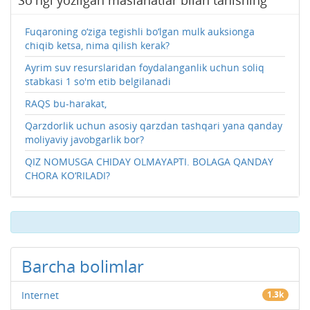
Fuqaroning o‘ziga tegishli bo‘lgan mulk auksionga
chiqib ketsa, nima qilish kerak?
Ayrim suv resurslaridan foydalanganlik uchun soliq
stabkasi 1 so'm etib belgilanadi
RAQS bu-harakat,
Qarzdorlik uchun asosiy qarzdan tashqari yana qanday
moliyaviy javobgarlik bor?
QIZ NOMUSGA CHIDAY OLMAYAPTI. BOLAGA QANDAY
CHORA KO‘RILADI?
Barcha bolimlar
Internet
1.3k