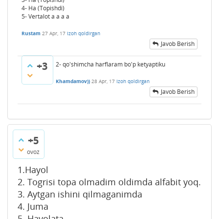
4- Ha (Topishdi)
5- Vertalot a a a a
Rustam
27 Apr, 17
Izoh qoldirgan
Javob Berish
+3
2- qo'shimcha harflaram bo'p ketyaptiku
Khamdamov))
28 Apr, 17
Izoh qoldirgan
Javob Berish
+5
ovoz
1.Hayol
2. Togrisi topa olmadim oldimda alfabit yoq.
3. Aytgan ishini qilmaganimda
4. Juma
5. Hayolata