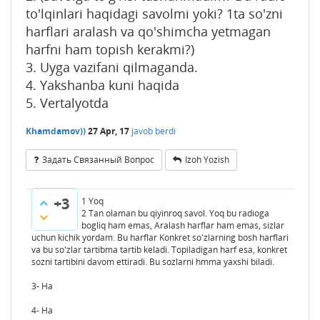
to'lqinlari haqidagi savolmi yoki? 1ta so'zni
harflari aralash va qo'shimcha yetmagan
harfni ham topish kerakmi?)
3. Uyga vazifani qilmaganda.
4. Yakshanba kuni haqida
5. Vertalyotda
Khamdamov))
27 Apr, 17
javob berdi
Задать Связанный Вопрос
Izoh Yozish
+3
1 Yoq
2 Tan olaman bu qiyinroq savol. Yoq bu radioga
bogliq ham emas, Aralash harflar ham emas, sizlar
uchun kichik yordam. Bu harflar Konkret so'zlarning bosh harflari
va bu so'zlar tartibma tartib keladi. Topiladigan harf esa, konkret
sozni tartibini davom ettiradi. Bu sozlarni hmma yaxshi biladi.
3- Ha
4- Ha