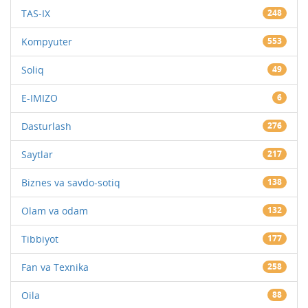
TAS-IX
248
Kompyuter
553
Soliq
49
E-IMIZO
6
Dasturlash
276
Saytlar
217
Biznes va savdo-sotiq
138
Olam va odam
132
Tibbiyot
177
Fan va Texnika
258
Oila
88