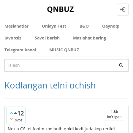
QNBUZ
Maslahatlar
Onlayn Test
В&О
Qaynoq!
Javobsiz
Savol berish
Maslahat bering
Telegram kanal
MUSIC QNBUZ
Kodlangan telni ochish
+12
1.3k
ko'rilgan
ovoz
Nokia C6 telifonim kodlanib qoldi kodi juda kop terildi.