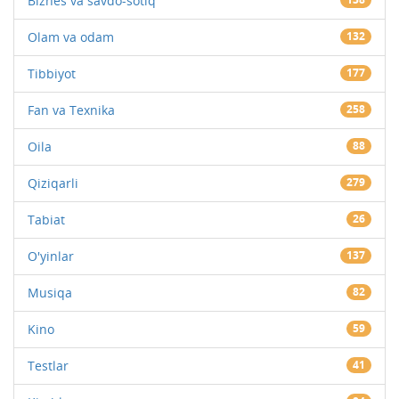
Biznes va savdo-sotiq
Olam va odam
132
Tibbiyot
177
Fan va Texnika
258
Oila
88
Qiziqarli
279
Tabiat
26
O'yinlar
137
Musiqa
82
Kino
59
Testlar
41