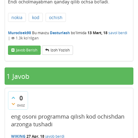
Endi ocholmayabman qanday qilib ochsa bo'ladi.
nokia
kod
ochish
Murodbek98
Bu mavzu
Dasturlash
bo'limida
13 Mart, 18
savol berdi
|
1.3k
ko'rilgan
Javob Berish
Izoh Yozish
1
Javob
0
ovoz
eng osoni programma qilish kod ochishdan
arzonga tushadi
WIKING
27 Apr, 18
javob berdi