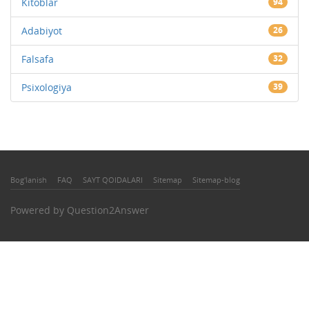
Kitoblar
94
Adabiyot
26
Falsafa
32
Psixologiya
39
Bog'lanish
FAQ
SAYT QOIDALARI
Sitemap
Sitemap-blog
Powered by
Question2Answer