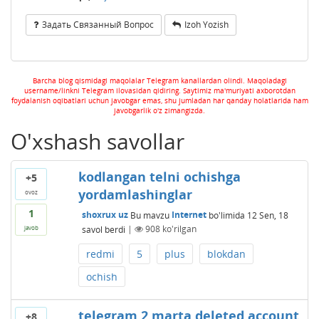
Задать Связанный Вопрос
Izoh Yozish
Barcha blog qismidagi maqolalar Telegram kanallardan olindi. Maqoladagi
username/linkni Telegram ilovasidan qidiring. Saytimiz ma'muriyati axborotdan
foydalanish oqibatlari uchun javobgar emas, shu jumladan har qanday holatlarida ham
javobgarlik o'z zimangizda.
O'xshash savollar
kodlangan telni ochishga
+5
yordamlashinglar
ovoz
1
shoxrux uz
Bu mavzu
Internet
bo'limida
12 Sen, 18
savol berdi
|
908
ko'rilgan
javob
redmi
5
plus
blokdan
ochish
telegram 2 marta deleted account
+8