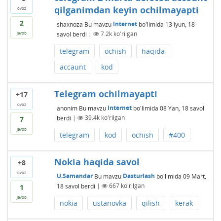
qilganimdan keyin ochilmayapti
ovoz
2
shaxnoza
Bu mavzu
Internet
bo'limida
13 Iyun, 18
savol berdi
|
7.2k
ko'rilgan
javob
telegram
ochish
haqida
accaunt
kod
Telegram ochilmayapti
+17
ovoz
anonim
Bu mavzu
Internet
bo'limida
08 Yan, 18
savol
berdi
|
39.4k
ko'rilgan
7
javob
telegram
kod
ochish
#400
Nokia haqida savol
+8
ovoz
U.Samandar
Bu mavzu
Dasturlash
bo'limida
09 Mart,
18
savol berdi
|
667
ko'rilgan
1
javob
nokia
ustanovka
qilish
kerak