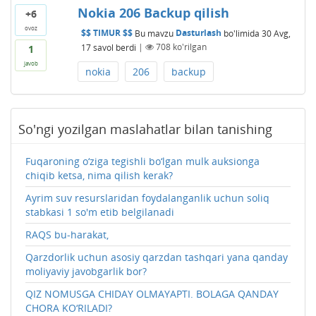
Nokia 206 Backup qilish
+6
ovoz
$$ TIMUR $$
Bu mavzu
Dasturlash
bo'limida
30 Avg,
17
savol berdi
|
708
ko'rilgan
1
javob
nokia
206
backup
So'ngi yozilgan maslahatlar bilan tanishing
Fuqaroning o‘ziga tegishli bo‘lgan mulk auksionga
chiqib ketsa, nima qilish kerak?
Ayrim suv resurslaridan foydalanganlik uchun soliq
stabkasi 1 so'm etib belgilanadi
RAQS bu-harakat,
Qarzdorlik uchun asosiy qarzdan tashqari yana qanday
moliyaviy javobgarlik bor?
QIZ NOMUSGA CHIDAY OLMAYAPTI. BOLAGA QANDAY
CHORA KO‘RILADI?