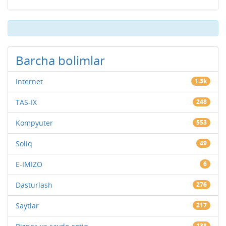
Barcha bolimlar
Internet
1.3k
TAS-IX
248
Kompyuter
553
Soliq
49
E-IMIZO
6
Dasturlash
276
Saytlar
217
138