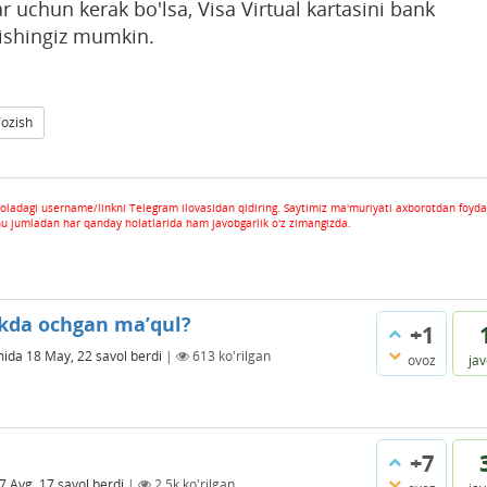
ar uchun kerak bo'lsa, Visa Virtual kartasini bank
irishingiz mumkin.
Yozish
oladagi username/linkni Telegram ilovasidan qidiring. Saytimiz ma'muriyati axborotdan foyda
hu jumladan har qanday holatlarida ham javobgarlik o'z zimangizda.
nkda ochgan ma’qul?
+1
mida
18 May, 22
savol berdi
|
613
ko'rilgan
ovoz
ja
+7
7 Avg, 17
savol berdi
|
2.5k
ko'rilgan