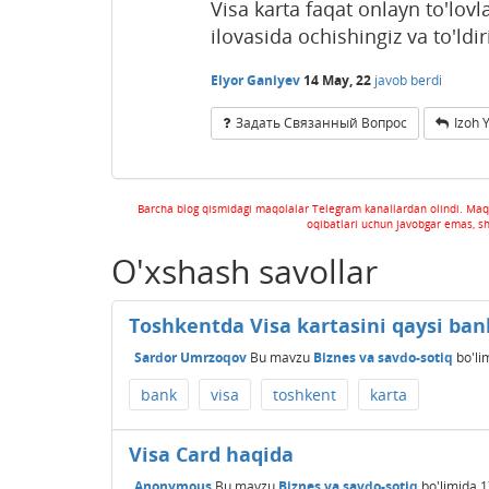
Visa karta faqat onlayn to'lovl
ilovasida ochishingiz va to'ld
Elyor Ganiyev
14 May, 22
javob berdi
Задать Связанный Вопрос
Izoh 
Barcha blog qismidagi maqolalar Telegram kanallardan olindi. Maq
oqibatlari uchun javobgar emas, s
O'xshash savollar
Toshkentda Visa kartasini qaysi ba
Sardor Umrzoqov
Bu mavzu
Biznes va savdo-sotiq
bo'li
bank
visa
toshkent
karta
Visa Card haqida
Anonymous
Bu mavzu
Biznes va savdo-sotiq
bo'limida
1