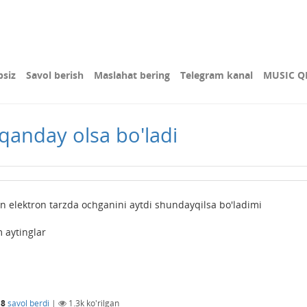
bsiz
Savol berish
Maslahat bering
Telegram kanal
MUSIC Q
 qanday olsa bo'ladi
n elektron tarzda ochganini aytdi shundayqilsa bo'ladimi
 aytinglar
18
savol berdi
|
1.3k
ko'rilgan