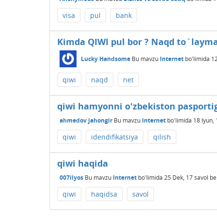
visa
pul
bank
Kimda QIWI pul bor ? Naqd to`layma
Lucky Handsome
Bu mavzu
Internet
bo'limida
12
qiwi
naqd
net
qiwi hamyonni o'zbekiston pasportiga
ahmedov jahongir
Bu mavzu
Internet
bo'limida
18 Iyun,
qiwi
idendifikatsiya
qilish
qiwi haqida
007ilyos
Bu mavzu
Internet
bo'limida
25 Dek, 17
savol be
qiwi
haqidsa
savol