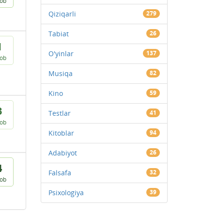
vob
Qiziqarli
279
Tabiat
26
1
O'yinlar
137
vob
Musiqa
82
Kino
59
3
Testlar
41
vob
Kitoblar
94
Adabiyot
26
4
Falsafa
32
vob
Psixologiya
39