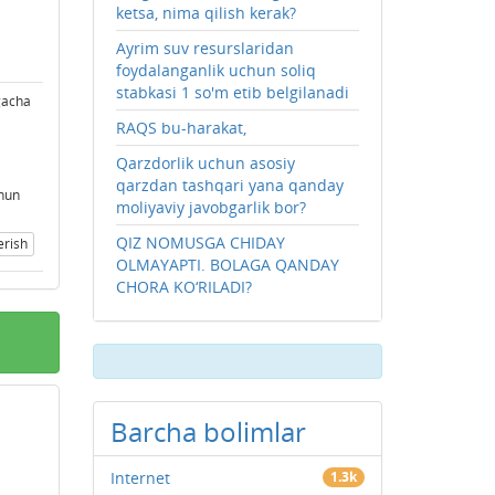
ketsa, nima qilish kerak?
Ayrim suv resurslaridan
foydalanganlik uchun soliq
stabkasi 1 so'm etib belgilanadi
lgacha
RAQS bu-harakat,
Qarzdorlik uchun asosiy
i
qarzdan tashqari yana qanday
chun
moliyaviy javobgarlik bor?
QIZ NOMUSGA CHIDAY
erish
OLMAYAPTI. BOLAGA QANDAY
CHORA KO‘RILADI?
Barcha bolimlar
Internet
1.3k