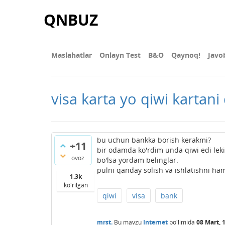
QNBUZ
Maslahatlar
Onlayn Test
В&О
Qaynoq!
Javo
visa karta yo qiwi kartani
bu uchun bankka borish kerakmi?
+11
bir odamda ko'rdim unda qiwi edi leki
ovoz
bo'lsa yordam belinglar.
pulni qanday solish va ishlatishni ham
1.3k
ko'rilgan
qiwi
visa
bank
mrst.
Bu mavzu
Internet
bo'limida
08 Mart, 