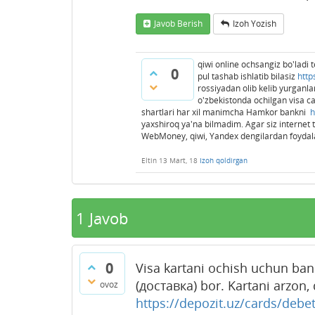
Javob Berish
Izoh Yozish
qiwi online ochsangiz bo'ladi
0
pul tashab ishlatib bilasiz
http
rossiyadan olib kelib yurganla
o'zbekistonda ochilgan visa ca
shartlari har xil manimcha Hamkor bankni
h
yaxshiroq ya'na bilmadim. Agar siz internet
WebMoney, qiwi, Yandex dengilardan foydal
Eltin
13 Mart, 18
Izoh qoldirgan
1
Javob
0
Visa kartani ochish uchun bank
(доставка) bor. Kartani arzon
ovoz
https://depozit.uz/cards/debe