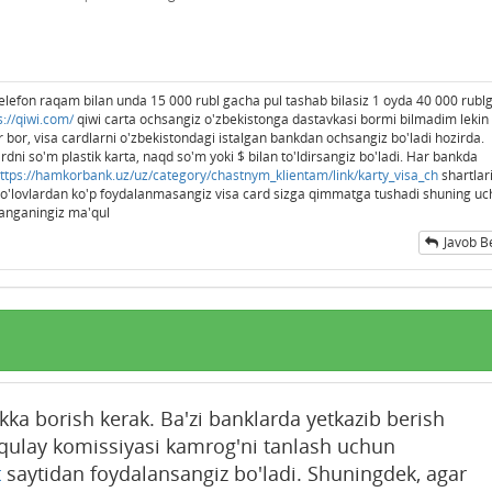
 telefon raqam bilan unda 15 000 rubl gacha pul tashab bilasiz 1 oyda 40 000 rub
s://qiwi.com/
qiwi carta ochsangiz o'zbekistonga dastavkasi bormi bilmadim lekin
r bor, visa cardlarni o'zbekistondagi istalgan bankdan ochsangiz bo'ladi hozirda.
rdni so'm plastik karta, naqd so'm yoki $ bilan to'ldirsangiz bo'ladi. Har bankda
ttps://hamkorbank.uz/uz/category/chastnym_klientam/link/karty_visa_ch
shartlar
 to'lovlardan ko'p foydalanmasangiz visa card sizga qimmatga tushadi shuning u
anganingiz ma'qul
Javob B
ka borish kerak. Ba'zi banklarda yetkazib berish
, qulay komissiyasi kamrog'ni tanlash uchun
t
saytidan foydalansangiz bo'ladi. Shuningdek, agar