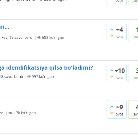
ovoz
ja
n...
+4
ovoz
ja
 Fev, 19
savol berdi
|
683
ko'rilgan
 idendifikatsiya qilsa bo'ladimi?
+10
 18
savol berdi
|
997
ko'rilgan
ovoz
ja
+9
rdi
|
1.7k
ko'rilgan
ovoz
ja