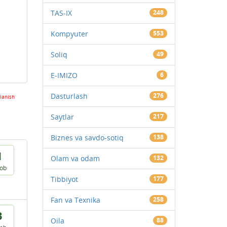
TAS-IX
248
Kompyuter
553
Soliq
49
E-IMIZO
6
Dasturlash
276
lanish
Saytlar
217
Biznes va savdo-sotiq
138
1
Olam va odam
132
vob
Tibbiyot
177
Fan va Texnika
258
3
Oila
88