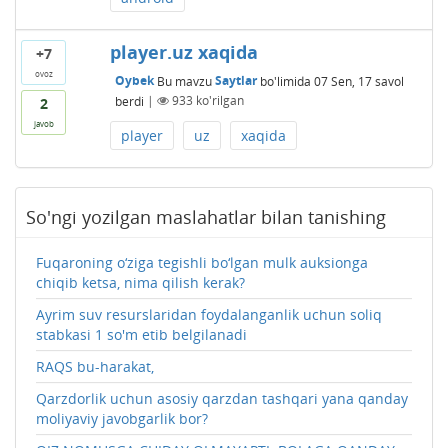
player.uz xaqida
+7
ovoz
Oybek
Bu mavzu
Saytlar
bo'limida
07 Sen, 17
savol
berdi
|
933
ko'rilgan
2
javob
player
uz
xaqida
So'ngi yozilgan maslahatlar bilan tanishing
Fuqaroning o‘ziga tegishli bo‘lgan mulk auksionga
chiqib ketsa, nima qilish kerak?
Ayrim suv resurslaridan foydalanganlik uchun soliq
stabkasi 1 so'm etib belgilanadi
RAQS bu-harakat,
Qarzdorlik uchun asosiy qarzdan tashqari yana qanday
moliyaviy javobgarlik bor?