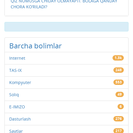
QIZ NOMUSGA CHIDAY OLMAYAPTI. BOLAGA QANDAY
CHORA KO‘RILADI?
Barcha bolimlar
Internet
1.3k
TAS-IX
248
Kompyuter
553
Soliq
49
E-IMIZO
6
Dasturlash
276
Saytlar
217