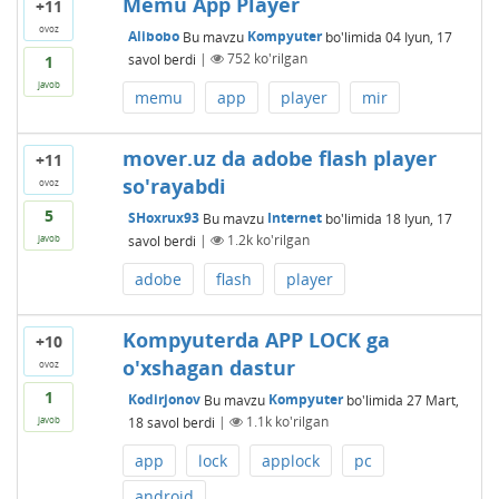
Memu App Player
+11
ovoz
Alibobo
Bu mavzu
Kompyuter
bo'limida
04 Iyun, 17
savol berdi
|
752
ko'rilgan
1
javob
memu
app
player
mir
mover.uz da adobe flash player
+11
so'rayabdi
ovoz
5
SHoxrux93
Bu mavzu
Internet
bo'limida
18 Iyun, 17
savol berdi
|
1.2k
ko'rilgan
javob
adobe
flash
player
Kompyuterda APP LOCK ga
+10
o'xshagan dastur
ovoz
1
Kodirjonov
Bu mavzu
Kompyuter
bo'limida
27 Mart,
18
savol berdi
|
1.1k
ko'rilgan
javob
app
lock
applock
pc
android