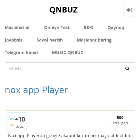
QNBUZ
Maslahatlar
Onlayn Test
В&О
Qaynoq!
Javobsiz
Savol berish
Maslahat bering
Telegram kanal
MUSIC QNBUZ
nox app Player
+10
590
ko'rilgan
ovoz
Nox app Playerda google akaunt kiritib bo'lmay qoldi oldin