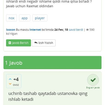
ishlardi endi negadr ishlame qoldi nima qilsa bo'ladi ?
Javab uchun Raxmat oldindan
nox
app
player
Isoxon
Bu mavzu
Internet
bo'limida
24 Fev, 18
savol berdi
|
590
ko'rilgan
Javob Berish
Izoh Yozish
1
Javob
+4
ovoz
Eng zo'r javob
uchirib tashab qaytadab ustanovka qing
ishlab ketadi