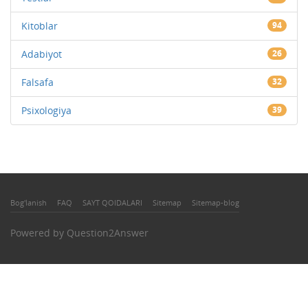
Kitoblar
94
Adabiyot
26
Falsafa
32
Psixologiya
39
Bog'lanish
FAQ
SAYT QOIDALARI
Sitemap
Sitemap-blog
Powered by
Question2Answer