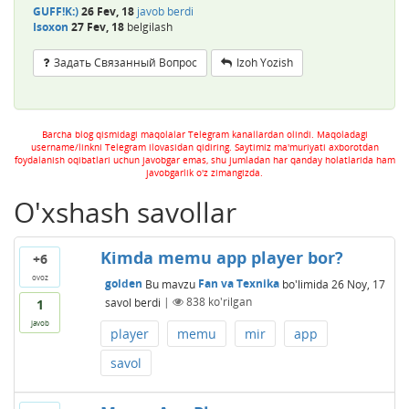
GUFF!K:)
26 Fev, 18
javob berdi
Isoxon
27 Fev, 18
belgilash
Задать Связанный Вопрос
Izoh Yozish
Barcha blog qismidagi maqolalar Telegram kanallardan olindi. Maqoladagi
username/linkni Telegram ilovasidan qidiring. Saytimiz ma'muriyati axborotdan
foydalanish oqibatlari uchun javobgar emas, shu jumladan har qanday holatlarida ham
javobgarlik o'z zimangizda.
O'xshash savollar
Kimda memu app player bor?
+6
ovoz
golden
Bu mavzu
Fan va Texnika
bo'limida
26 Noy, 17
savol berdi
|
838
ko'rilgan
1
javob
player
memu
mir
app
savol