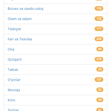
Biznes va savdo-sotiq
138
Olam va odam
132
Tibbiyot
177
Fan va Texnika
258
Oila
88
Qiziqarli
279
Tabiat
26
O'yinlar
137
Musiqa
82
Kino
59
Testlar
41