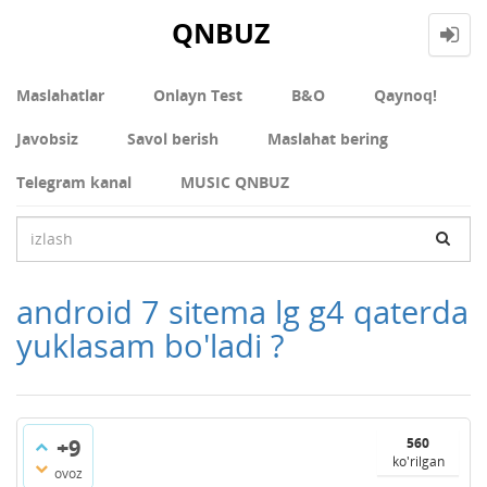
QNBUZ
Maslahatlar
Onlayn Test
В&О
Qaynoq!
Javobsiz
Savol berish
Maslahat bering
Telegram kanal
MUSIC QNBUZ
android 7 sitema lg g4 qaterda
yuklasam bo'ladi ?
+9
560
ko'rilgan
ovoz