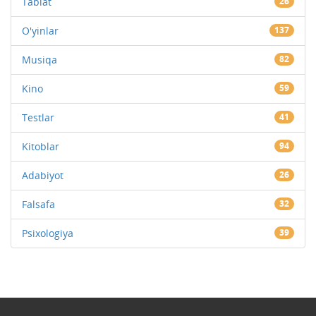
Tabiat
26
O'yinlar
137
Musiqa
82
Kino
59
Testlar
41
Kitoblar
94
Adabiyot
26
Falsafa
32
Psixologiya
39