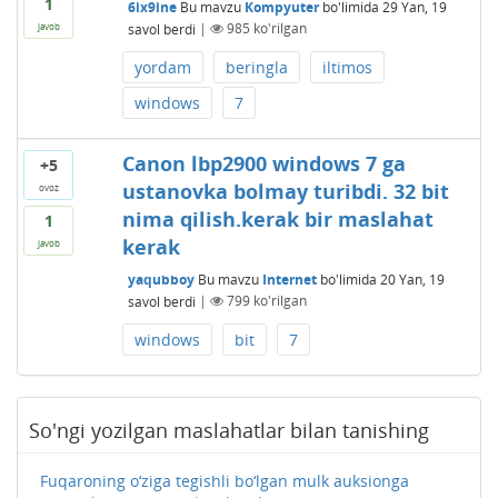
1
6ix9ine
Bu mavzu
Kompyuter
bo'limida
29 Yan, 19
savol berdi
|
985
ko'rilgan
javob
yordam
beringla
iltimos
windows
7
Canon lbp2900 windows 7 ga
+5
ustanovka bolmay turibdi. 32 bit
ovoz
nima qilish.kerak bir maslahat
1
kerak
javob
yaqubboy
Bu mavzu
Internet
bo'limida
20 Yan, 19
savol berdi
|
799
ko'rilgan
windows
bit
7
So'ngi yozilgan maslahatlar bilan tanishing
Fuqaroning o‘ziga tegishli bo‘lgan mulk auksionga