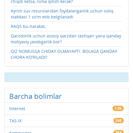
chiqib ketsa, nima qilish kerak?
Ayrim suv resurslaridan foydalanganlik uchun soliq
stabkasi 1 so'm etib belgilanadi
RAQS bu-harakat,
Qarzdorlik uchun asosiy qarzdan tashqari yana qanday
moliyaviy javobgarlik bor?
QIZ NOMUSGA CHIDAY OLMAYAPTI. BOLAGA QANDAY
CHORA KO‘RILADI?
Barcha bolimlar
Internet
1.3k
TAS-IX
248
Kompyuter
553