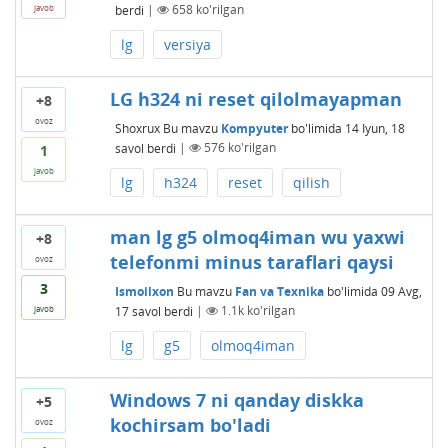
berdi
|
658
ko'rilgan
javob
lg
versiya
LG h324 ni reset qilolmayapman
+8
ovoz
Shoxrux
Bu mavzu
Kompyuter
bo'limida
14 Iyun, 18
savol berdi
|
576
ko'rilgan
1
javob
lg
h324
reset
qilish
man lg g5 olmoq4iman wu yaxwi
+8
telefonmi minus taraflari qaysi
ovoz
3
Ismoilxon
Bu mavzu
Fan va Texnika
bo'limida
09 Avg,
17
savol berdi
|
1.1k
ko'rilgan
javob
lg
g5
olmoq4iman
Windows 7 ni qanday diskka
+5
kochirsam bo'ladi
ovoz