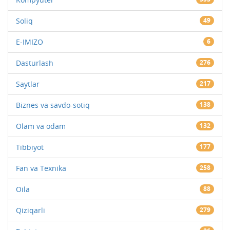
Soliq
49
E-IMIZO
6
Dasturlash
276
Saytlar
217
Biznes va savdo-sotiq
138
Olam va odam
132
Tibbiyot
177
Fan va Texnika
258
Oila
88
Qiziqarli
279