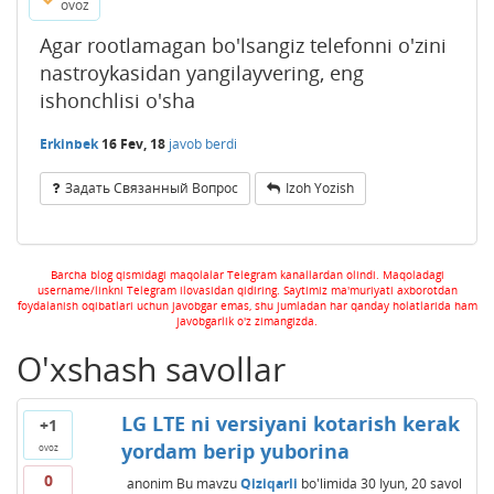
ovoz
Agar rootlamagan bo'lsangiz telefonni o'zini
nastroykasidan yangilayvering, eng
ishonchlisi o'sha
Erkinbek
16 Fev, 18
javob berdi
Задать Связанный Вопрос
Izoh Yozish
Barcha blog qismidagi maqolalar Telegram kanallardan olindi. Maqoladagi
username/linkni Telegram ilovasidan qidiring. Saytimiz ma'muriyati axborotdan
foydalanish oqibatlari uchun javobgar emas, shu jumladan har qanday holatlarida ham
javobgarlik o'z zimangizda.
O'xshash savollar
LG LTE ni versiyani kotarish kerak
+1
yordam berip yuborina
ovoz
0
anonim
Bu mavzu
Qiziqarli
bo'limida
30 Iyun, 20
savol