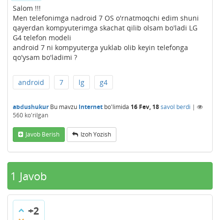
Salom !!!
Men telefonimga nadroid 7 OS o'rnatmoqchi edim shuni
qayerdan kompyuterimga skachat qilib olsam bo'ladi LG
G4 telefon modeli
android 7 ni kompyuterga yuklab olib keyin telefonga
qo'ysam bo'ladimi ?
android
7
lg
g4
abdushukur
Bu mavzu
Internet
bo'limida
16 Fev, 18
savol berdi
|
560
ko'rilgan
Javob Berish
Izoh Yozish
1
Javob
+2