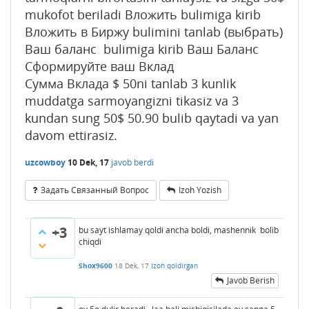
mukofot beriladi Вложить bulimiga kirib
Вложить в Биржу bulimini tanlab (выбрать)
Ваш баланс bulimiga kirib Ваш Баланс
Сформируйте ваш Вклад
Сумма Вклада $ 50ni tanlab 3 kunlik
muddatga sarmoyangizni tikasiz va 3
kundan sung 50$ 50.90 bulib qaytadi va yan
davom ettirasiz.
uzcowboy
10 Dek, 17
javob berdi
Задать Связанный Вопрос
Izoh Yozish
+3
bu sayt ishlamay qoldi ancha boldi, mashennik bolib
chiqdi
Shox9600
18 Dek, 17
Izoh qoldirgan
Javob Berish