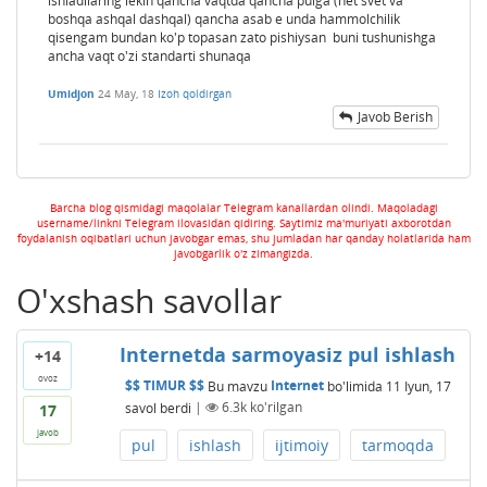
ishladilaring lekin qancha vaqtda qancha pulga (net svet va
boshqa ashqal dashqal) qancha asab e unda hammolchilik
qisengam bundan ko'p topasan zato pishiysan buni tushunishga
ancha vaqt o'zi standarti shunaqa
Umidjon
24 May, 18
Izoh qoldirgan
Javob Berish
Barcha blog qismidagi maqolalar Telegram kanallardan olindi. Maqoladagi
username/linkni Telegram ilovasidan qidiring. Saytimiz ma'muriyati axborotdan
foydalanish oqibatlari uchun javobgar emas, shu jumladan har qanday holatlarida ham
javobgarlik o'z zimangizda.
O'xshash savollar
Internetda sarmoyasiz pul ishlash
+14
ovoz
$$ TIMUR $$
Bu mavzu
Internet
bo'limida
11 Iyun, 17
savol berdi
|
6.3k
ko'rilgan
17
javob
pul
ishlash
ijtimoiy
tarmoqda