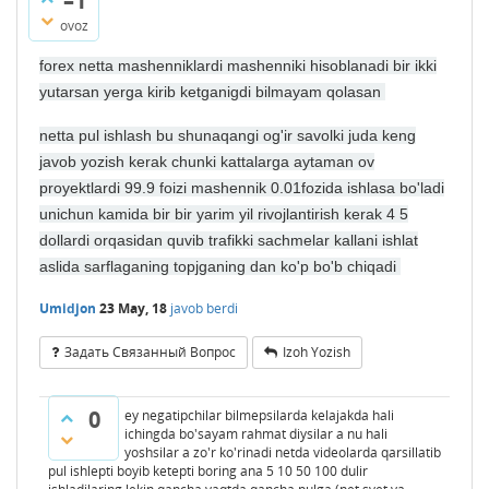
–1
ovoz
forex netta mashenniklardi mashenniki hisoblanadi bir ikki
yutarsan yerga kirib ketganigdi bilmayam qolasan
netta pul ishlash bu shunaqangi og'ir savolki juda keng
javob yozish kerak chunki kattalarga aytaman ov
proyektlardi 99.9 foizi mashennik 0.01fozida ishlasa bo'ladi
unichun kamida bir bir yarim yil rivojlantirish kerak 4 5
dollardi orqasidan quvib trafikki sachmelar kallani ishlat
aslida sarflaganing topjganing dan ko'p bo'b chiqadi
Umidjon
23 May, 18
javob berdi
Задать Связанный Вопрос
Izoh Yozish
0
ey negatipchilar bilmepsilarda kelajakda hali
ichingda bo'sayam rahmat diysilar a nu hali
yoshsilar a zo'r ko'rinadi netda videolarda qarsillatib
pul ishlepti boyib ketepti boring ana 5 10 50 100 dulir