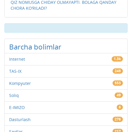
QIZ NOMUSGA CHIDAY OLMAYAPTI. BOLAGA QANDAY
CHORA KO‘RILADI?
Barcha bolimlar
Internet
1.3k
TAS-IX
248
Kompyuter
553
Soliq
49
E-IMIZO
6
Dasturlash
276
Saytlar
217