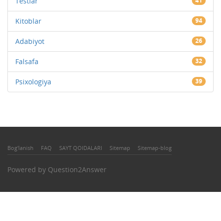
Testlar
41
Kitoblar
94
Adabiyot
26
Falsafa
32
Psixologiya
39
Bog'lanish
FAQ
SAYT QOIDALARI
Sitemap
Sitemap-blog
Powered by
Question2Answer