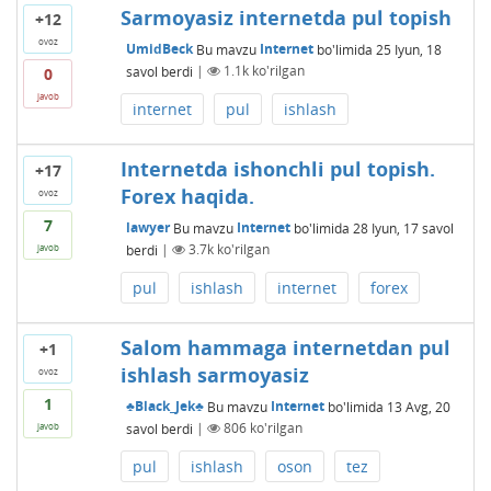
Sarmoyasiz internetda pul topish
+12
ovoz
UmidBeck
Bu mavzu
Internet
bo'limida
25 Iyun, 18
savol berdi
|
1.1k
ko'rilgan
0
javob
internet
pul
ishlash
Internetda ishonchli pul topish.
+17
Forex haqida.
ovoz
7
lawyer
Bu mavzu
Internet
bo'limida
28 Iyun, 17
savol
berdi
|
3.7k
ko'rilgan
javob
pul
ishlash
internet
forex
Salom hammaga internetdan pul
+1
ishlash sarmoyasiz
ovoz
1
♣Black_Jek♣
Bu mavzu
Internet
bo'limida
13 Avg, 20
savol berdi
|
806
ko'rilgan
javob
pul
ishlash
oson
tez