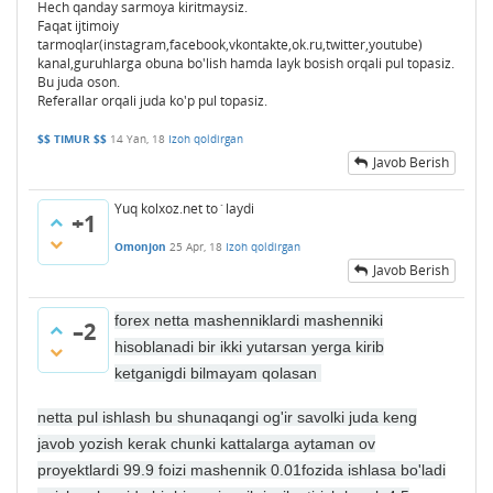
Hech qanday sarmoya kiritmaysiz.
Faqat ijtimoiy
tarmoqlar(instagram,facebook,vkontakte,ok.ru,twitter,youtube)
kanal,guruhlarga obuna bo'lish hamda layk bosish orqali pul topasiz.
Bu juda oson.
Referallar orqali juda ko'p pul topasiz.
$$ TIMUR $$
14 Yan, 18
Izoh qoldirgan
Javob Berish
Yuq kolxoz.net to`laydi
+1
Omonjon
25 Apr, 18
Izoh qoldirgan
Javob Berish
forex netta mashenniklardi mashenniki
–2
hisoblanadi bir ikki yutarsan yerga kirib
ketganigdi bilmayam qolasan
netta pul ishlash bu shunaqangi og'ir savolki juda keng
javob yozish kerak chunki kattalarga aytaman ov
proyektlardi 99.9 foizi mashennik 0.01fozida ishlasa bo'ladi