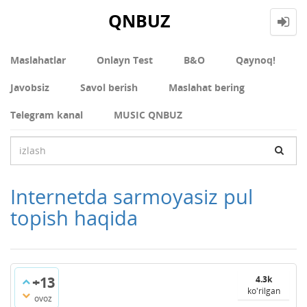
QNBUZ
Maslahatlar
Onlayn Test
В&О
Qaynoq!
Javobsiz
Savol berish
Maslahat bering
Telegram kanal
MUSIC QNBUZ
Internetda sarmoyasiz pul
topish haqida
+13
4.3k
ko'rilgan
ovoz