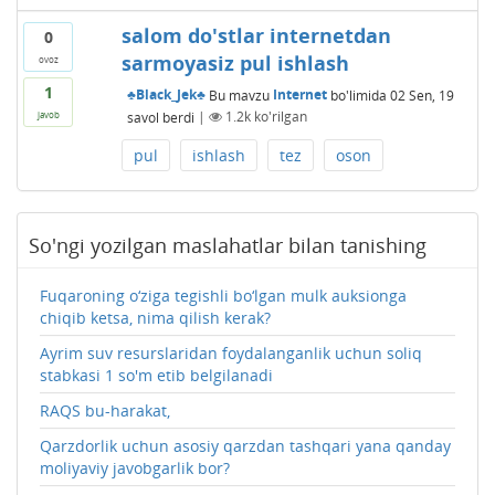
salom do'stlar internetdan
0
sarmoyasiz pul ishlash
ovoz
1
♣Black_Jek♣
Bu mavzu
Internet
bo'limida
02 Sen, 19
savol berdi
|
1.2k
ko'rilgan
javob
pul
ishlash
tez
oson
So'ngi yozilgan maslahatlar bilan tanishing
Fuqaroning o‘ziga tegishli bo‘lgan mulk auksionga
chiqib ketsa, nima qilish kerak?
Ayrim suv resurslaridan foydalanganlik uchun soliq
stabkasi 1 so'm etib belgilanadi
RAQS bu-harakat,
Qarzdorlik uchun asosiy qarzdan tashqari yana qanday
moliyaviy javobgarlik bor?