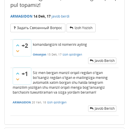
pul topamiz!
ARMAGIDON
14 Dek, 17
javob berdi
Задать Связанный Вопрос
Izoh Yozish
+2
komandangizni id nomerini ayting
Omonjon
15 Dek, 17
Izoh qoldirgan
Javob Berish
+1
Siz men bergan manzil orqali regdan o'tgan
bo'lsangiz regdan o'tgan e-mailingizga mening
avtomatik xatim borgan shu hatda telegram
manzilim yozilgan shu manzil orqali menga bog'lansangiz
barchasini tuwuntiraman va sizga yordam beraman!
ARMAGIDON
20 Yan, 18
Izoh qoldirgan
Javob Berish