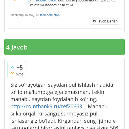
start=394071490
hech narsa yuqotmisila kiringla sinab
ko‘rila va ishonch hosil qilila
Shergroup
16 Noy, 18
Izoh qoldirgan
Javob Berish
4
Javob
+5
ovoz
Siz so'rayotgan saytdan pul ishlash haqida
to'liq ma'lumotga ega emasman. Lekin
manabu saytdan foydalanib ko'ring.
http://cointbank9.ru/ref20663
Manabu
silka orqali kirsangiz sarmoyasiz pul
ishlasangiz bo'ladi. Kirgandan sung ijtimoiy
tarmoqlarni birortasini tanlaysiz va sizga 50$