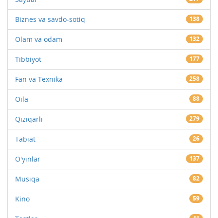
Biznes va savdo-sotiq
138
Olam va odam
132
Tibbiyot
177
Fan va Texnika
258
Oila
88
Qiziqarli
279
Tabiat
26
O'yinlar
137
Musiqa
82
Kino
59