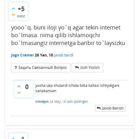
+5
ovoz
yooo`q. buni iloji yo`q agar tekin internet
bo`lmasa. nima qilib ishlamoqchi
bo`lmasangiz internetga baribir to`laysizku
Jogn Cramer
26 Yan, 18
javob berdi
Задать Связанный Вопрос
Izoh Yozish
0
yasha uka shulardi ichida bitta kallasi ishliydigani
sanakansan
Umidjon
24 May, 18
Izoh qoldirgan
Javob Berish