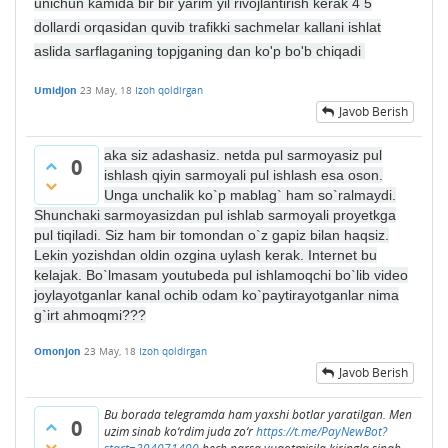
unichun kamida bir bir yarim yil rivojlantirish kerak 4 5
dollardi orqasidan quvib trafikki sachmelar kallani ishlat
aslida sarflaganing topjganing dan ko'p bo'b chiqadi
Umidjon
23 May, 18
Izoh qoldirgan
Javob Berish
aka siz adashasiz. netda pul sarmoyasiz pul
0
ishlash qiyin sarmoyali pul ishlash esa oson.
Unga unchalik ko`p mablag` ham so`ralmaydi.
Shunchaki sarmoyasizdan pul ishlab sarmoyali proyetkga
pul tiqiladi. Siz ham bir tomondan o`z gapiz bilan haqsiz.
Lekin yozishdan oldin ozgina uylash kerak. Internet bu
kelajak. Bo`lmasam youtubeda pul ishlamoqchi bo`lib video
joylayotganlar kanal ochib odam ko`paytirayotganlar nima
g`irt ahmoqmi???
Omonjon
23 May, 18
Izoh qoldirgan
Javob Berish
Bu borada telegramda ham yaxshi botlar yaratilgan. Men
0
uzim sinab ko‘rdim juda zo‘r
https://t.me/PayNewBot?