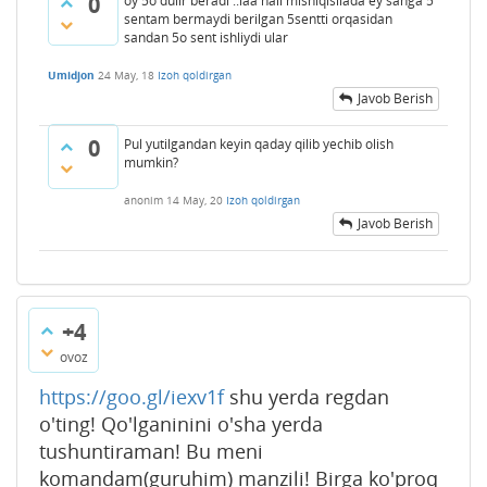
0
oy 5o dulir beradi ..laa hali mishiqisilada ey sanga 5
sentam bermaydi berilgan 5sentti orqasidan
sandan 5o sent ishliydi ular
Umidjon
24 May, 18
Izoh qoldirgan
Javob Berish
0
Pul yutilgandan keyin qaday qilib yechib olish
mumkin?
anonim
14 May, 20
Izoh qoldirgan
Javob Berish
+4
ovoz
https://goo.gl/iexv1f
shu yerda regdan
o'ting! Qo'lganinini o'sha yerda
tushuntiraman! Bu meni
komandam(guruhim) manzili! Birga ko'proq