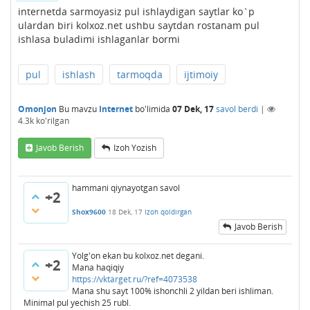
internetda sarmoyasiz pul ishlaydigan saytlar ko`p
ulardan biri kolxoz.net ushbu saytdan rostanam pul
ishlasa buladimi ishlaganlar bormi
pul
ishlash
tarmoqda
ijtimoiy
Omonjon
Bu mavzu
Internet
bo'limida
07 Dek, 17
savol berdi
|
4.3k
ko'rilgan
Javob Berish
Izoh Yozish
hammani qiynayotgan savol
+2
Shox9600
18 Dek, 17
Izoh qoldirgan
Javob Berish
Yolg'on ekan bu kolxoz.net degani.
+2
Mana haqiqiy
https://vktarget.ru/?ref=4073538
Mana shu sayt 100% ishonchli 2 yildan beri ishliman.
Minimal pul yechish 25 rubl.