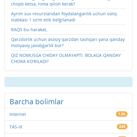
chiqib ketsa, nima qilish kerak?
Ayrim suv resurslaridan foydalanganlik uchun soliq
stabkasi 1 so'm etib belgilanadi
RAQS bu-harakat,
Qarzdorlik uchun asosiy qarzdan tashqari yana qanday
moliyaviy javobgarlik bor?
QIZ NOMUSGA CHIDAY OLMAYAPTI. BOLAGA QANDAY
CHORA KO‘RILADI?
Barcha bolimlar
Internet
1.3k
TAS-IX
248