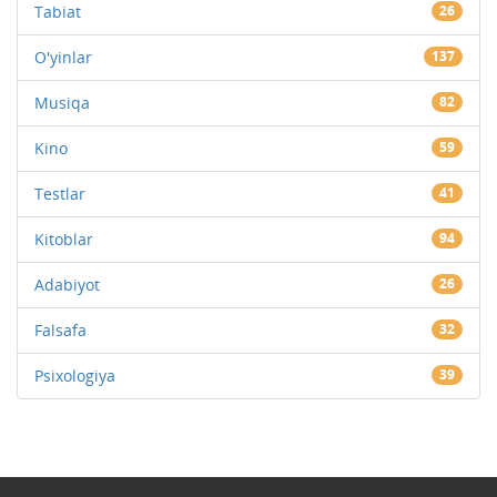
Tabiat
26
O'yinlar
137
Musiqa
82
Kino
59
Testlar
41
Kitoblar
94
Adabiyot
26
Falsafa
32
Psixologiya
39