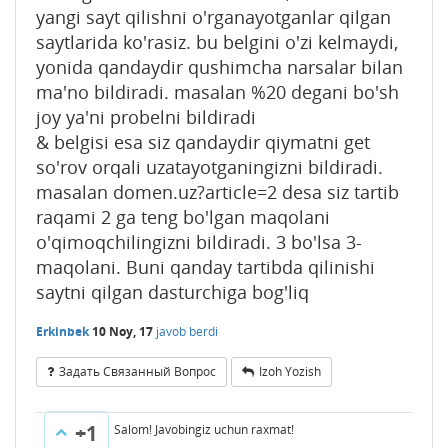
yangi sayt qilishni o'rganayotganlar qilgan
saytlarida ko'rasiz. bu belgini o'zi kelmaydi,
yonida qandaydir qushimcha narsalar bilan
ma'no bildiradi. masalan %20 degani bo'sh
joy ya'ni probelni bildiradi
& belgisi esa siz qandaydir qiymatni get
so'rov orqali uzatayotganingizni bildiradi.
masalan domen.uz?article=2 desa siz tartib
raqami 2 ga teng bo'lgan maqolani
o'qimoqchilingizni bildiradi. 3 bo'lsa 3-
maqolani. Buni qanday tartibda qilinishi
saytni qilgan dasturchiga bog'liq
Erkinbek
10 Noy, 17
javob berdi
Задать Связанный Вопрос
Izoh Yozish
+1
Salom! Javobingiz uchun raxmat!