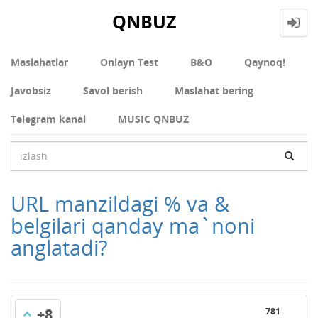
QNBUZ
Maslahatlar
Onlayn Test
В&О
Qaynoq!
Javobsiz
Savol berish
Maslahat bering
Telegram kanal
MUSIC QNBUZ
URL manzildagi % va &
belgilari qanday ma`noni
anglatadi?
+8
781