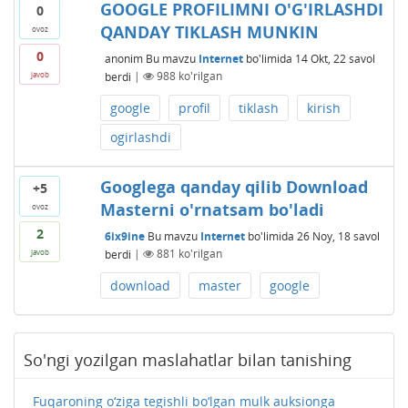
GOOGLE PROFILIMNI O'G'IRLASHDI
0
QANDAY TIKLASH MUNKIN
ovoz
0
anonim
Bu mavzu
Internet
bo'limida
14 Okt, 22
savol
berdi
|
988
ko'rilgan
javob
google
profil
tiklash
kirish
ogirlashdi
Googlega qanday qilib Download
+5
Masterni o'rnatsam bo'ladi
ovoz
2
6ix9ine
Bu mavzu
Internet
bo'limida
26 Noy, 18
savol
berdi
|
881
ko'rilgan
javob
download
master
google
So'ngi yozilgan maslahatlar bilan tanishing
Fuqaroning o‘ziga tegishli bo‘lgan mulk auksionga