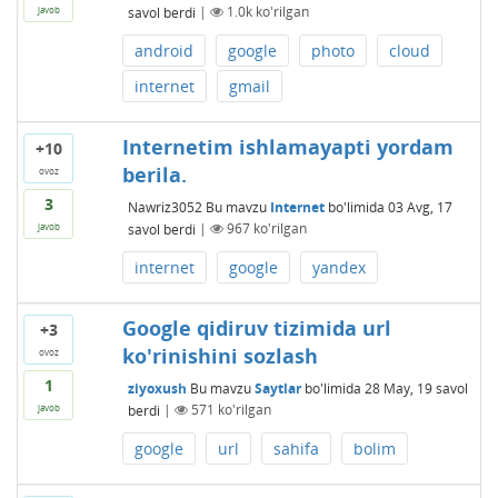
savol berdi
|
1.0k
ko'rilgan
javob
android
google
photo
cloud
internet
gmail
Internetim ishlamayapti yordam
+10
berila.
ovoz
3
Nawriz3052
Bu mavzu
Internet
bo'limida
03 Avg, 17
savol berdi
|
967
ko'rilgan
javob
internet
google
yandex
Google qidiruv tizimida url
+3
ko'rinishini sozlash
ovoz
1
ziyoxush
Bu mavzu
Saytlar
bo'limida
28 May, 19
savol
berdi
|
571
ko'rilgan
javob
google
url
sahifa
bolim