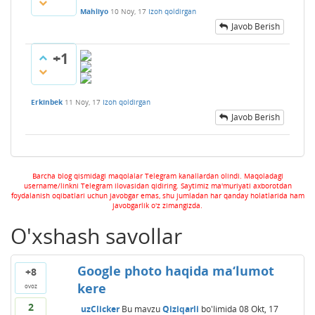
Mahliyo
10 Noy, 17
Izoh qoldirgan
Javob Berish
+1
Erkinbek
11 Noy, 17
Izoh qoldirgan
Javob Berish
Barcha blog qismidagi maqolalar Telegram kanallardan olindi. Maqoladagi
username/linkni Telegram ilovasidan qidiring. Saytimiz ma'muriyati axborotdan
foydalanish oqibatlari uchun javobgar emas, shu jumladan har qanday holatlarida ham
javobgarlik o'z zimangizda.
O'xshash savollar
Google photo haqida ma‘lumot
+8
kere
ovoz
2
uzClicker
Bu mavzu
Qiziqarli
bo'limida
08 Okt, 17