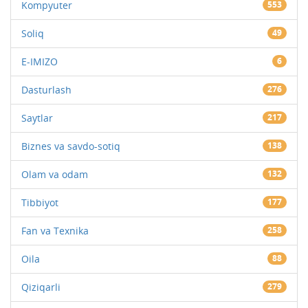
Kompyuter
553
Soliq
49
E-IMIZO
6
Dasturlash
276
Saytlar
217
Biznes va savdo-sotiq
138
Olam va odam
132
Tibbiyot
177
Fan va Texnika
258
Oila
88
Qiziqarli
279