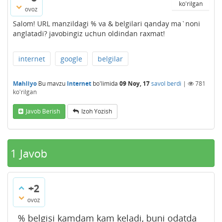
ko'rilgan
ovoz
Salom! URL manzildagi % va & belgilari qanday ma`noni
anglatadi? javobingiz uchun oldindan raxmat!
internet
google
belgilar
Mahliyo
Bu mavzu
Internet
bo'limida
09 Noy, 17
savol berdi
|
781
ko'rilgan
Javob Berish
Izoh Yozish
1
Javob
+2
ovoz
% belgisi kamdam kam keladi, buni odatda